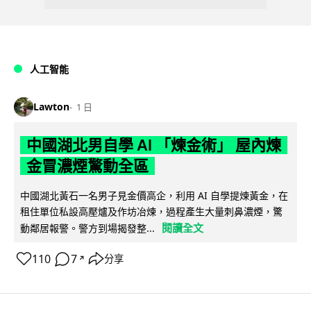
人工智能
Lawton
1 日
中國湖北男自學 AI 「煉金術」 屋內煉
金冒濃煙驚動全區
中國湖北黃石一名男子見金價高企，利用 AI 自學提煉黃金，在
租住單位私設高壓爐及作坊冶煉，過程產生大量刺鼻濃煙，驚
閱讀全文
動鄰居報警。警方到場揭發整...
110
7
分享
↗