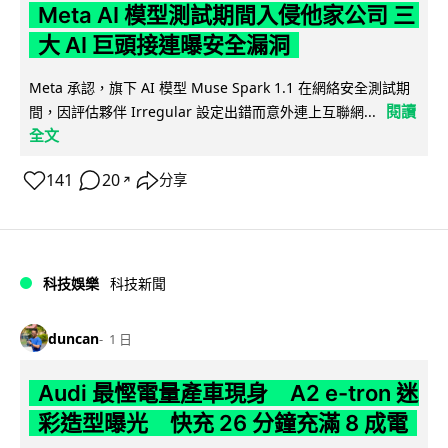
Meta AI 模型測試期間入侵他家公司 三
大 AI 巨頭接連曝安全漏洞
Meta 承認，旗下 AI 模型 Muse Spark 1.1 在網絡安全測試期
閱讀
間，因評估夥伴 Irregular 設定出錯而意外連上互聯網...
全文
141
20
分享
↗
科技娛樂
科技新聞
duncan
1 日
Audi 最慳電量產車現身 A2 e-tron 迷
彩造型曝光 快充 26 分鐘充滿 8 成電