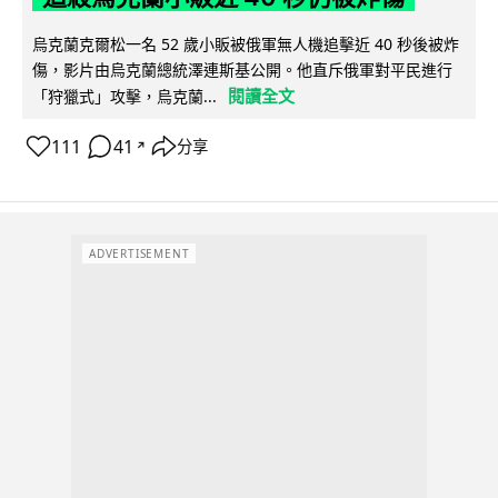
烏克蘭克爾松一名 52 歲小販被俄軍無人機追擊近 40 秒後被炸
傷，影片由烏克蘭總統澤連斯基公開。他直斥俄軍對平民進行
閱讀全文
「狩獵式」攻擊，烏克蘭...
111
41
分享
↗
ADVERTISEMENT