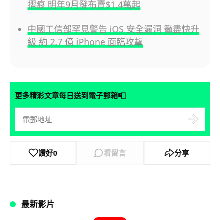
摺痕 明年9月發布賣$1.4萬起
中國工信部罕見警告 iOS 安全漏洞 籲盡快升
級 約 2.7 億 iPhone 面臨攻擊
📮
更多精彩文章每日送到電子郵箱
讚好
0
看留言
分享
最新影片