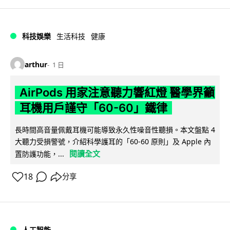
科技娛樂
生活科技
健康
arthur
1 日
AirPods 用家注意聽力響紅燈 醫學界籲
耳機用戶謹守「60-60」鐵律
長時間高音量佩戴耳機可能導致永久性噪音性聽損。本文盤點 4
大聽力受損警號，介紹科學護耳的「60-60 原則」及 Apple 內
閱讀全文
置防護功能，...
18
分享
人工智能