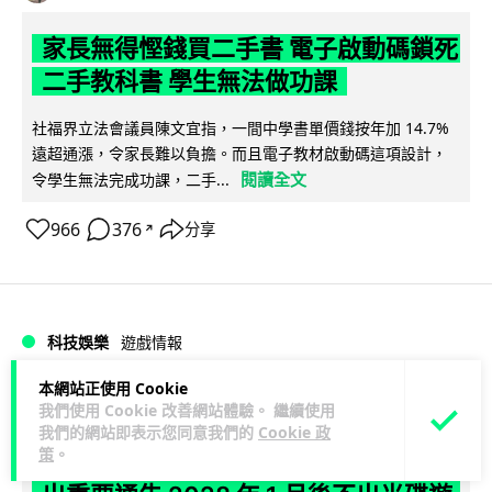
家長無得慳錢買二手書 電子啟動碼鎖死
二手教科書 學生無法做功課
社福界立法會議員陳文宜指，一間中學書單價錢按年加 14.7%
遠超通漲，令家長難以負擔。而且電子教材啟動碼這項設計，
閱讀全文
令學生無法完成功課，二手...
966
376
分享
↗
科技娛樂
遊戲情報
本網站正使用 Cookie
Lawton
1 日
我們使用 Cookie 改善網站體驗。 繼續使用
我們的網站即表示您同意我們的
Cookie 政
策
。
PlayStation 確認停產實體光碟 包裝印