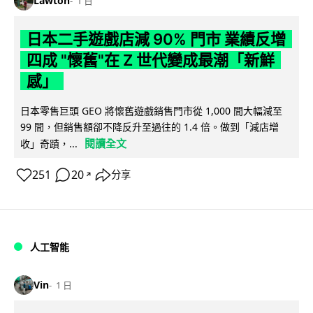
Lawton
1 日
日本二手遊戲店減 90% 門市 業績反增
四成 "懷舊"在 Z 世代變成最潮「新鮮
感」
日本零售巨頭 GEO 將懷舊遊戲銷售門市從 1,000 間大幅減至
99 間，但銷售額卻不降反升至過往的 1.4 倍。做到「減店增
閱讀全文
收」奇蹟，...
251
20
分享
↗
人工智能
Vin
1 日