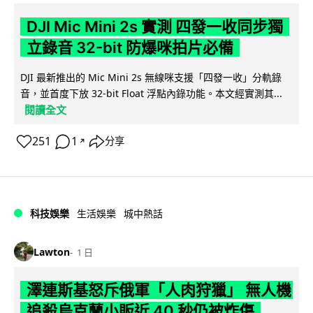
DJI Mic Mini 2s 實測 四發一收同步獨
立錄音 32-bit 防爆咪拍片必備
DJI 最新推出的 Mic Mini 2s 無線咪支援「四發一收」分軌錄
音，並首度下放 32-bit Float 浮點內錄功能。本文經實測其...
閱讀全文
251
1
分享
↗
科技娛樂
生活娛樂
城中熱話
Lawton
1 日
澤連斯基怒斥俄軍「人肉狩獵」 無人機
追殺烏克蘭小販近 40 秒仍被炸傷