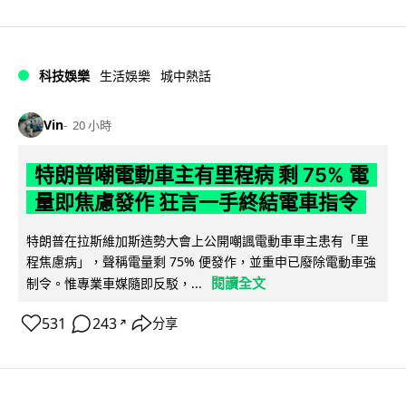
科技娛樂
生活娛樂
城中熱話
Vin
20 小時
特朗普嘲電動車主有里程病 剩 75% 電
量即焦慮發作 狂言一手終結電車指令
特朗普在拉斯維加斯造勢大會上公開嘲諷電動車車主患有「里
程焦慮病」，聲稱電量剩 75% 便發作，並重申已廢除電動車強
閱讀全文
制令。惟專業車媒隨即反駁，...
531
243
分享
↗