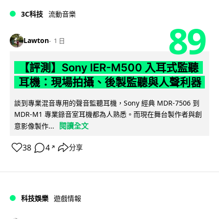
3C科技
流動音樂
89
Lawton
1 日
【評測】Sony IER-M500 入耳式監聽
耳機：現場拍攝、後製監聽與人聲利器
談到專業混音專用的聲音監聽耳機，Sony 經典 MDR-7506 到
MDR-M1 專業錄音室耳機都為人熟悉。而現在舞台製作者與創
閱讀全文
意影像製作...
38
4
分享
↗
科技娛樂
遊戲情報