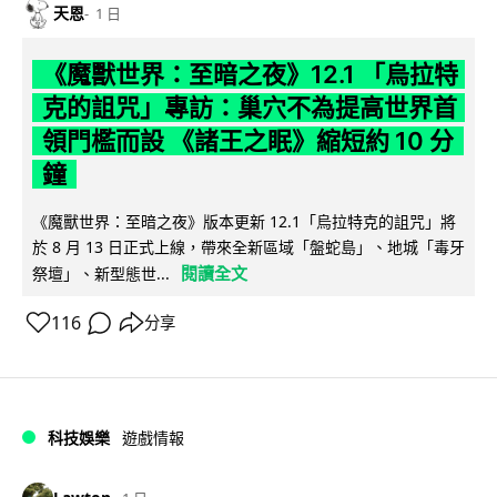
天恩
1 日
《魔獸世界：至暗之夜》12.1 「烏拉特
克的詛咒」專訪：巢穴不為提高世界首
領門檻而設 《諸王之眠》縮短約 10 分
鐘
《魔獸世界：至暗之夜》版本更新 12.1「烏拉特克的詛咒」將
於 8 月 13 日正式上線，帶來全新區域「盤蛇島」、地城「毒牙
閱讀全文
祭壇」、新型態世...
116
分享
科技娛樂
遊戲情報