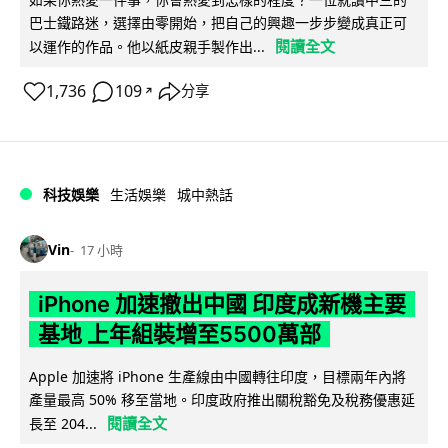
巴士鐵路迷，選擇由零開始，把自己的興趣一步步變成真正可
閱讀全文
以運作的作品。他以紙皮親手製作出...
1,736
109
分享
↗
科技娛樂
生活娛樂
城中熱話
Vin
17 小時
iPhone 加速撤出中國 印度成新機主要
基地 上年組裝增至5500萬部
Apple 加速將 iPhone 生產線由中國轉往印度，目標兩年內將
產量最高 50% 移至當地。印度政府推出關稅豁免及稅務優惠延
閱讀全文
長至 204...