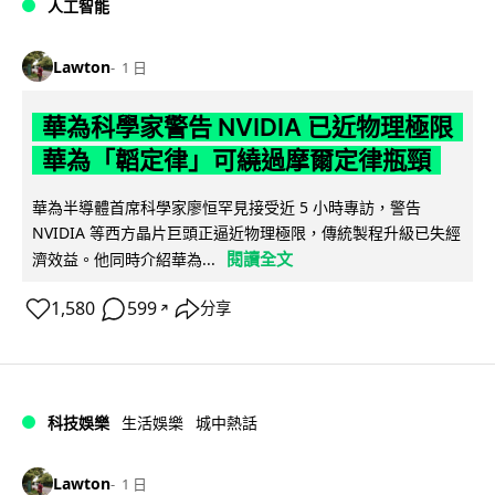
人工智能
Lawton
1 日
華為科學家警告 NVIDIA 已近物理極限
華為「韜定律」可繞過摩爾定律瓶頸
華為半導體首席科學家廖恒罕見接受近 5 小時專訪，警告
NVIDIA 等西方晶片巨頭正逼近物理極限，傳統製程升級已失經
閱讀全文
濟效益。他同時介紹華為...
1,580
599
分享
↗
科技娛樂
生活娛樂
城中熱話
Lawton
1 日