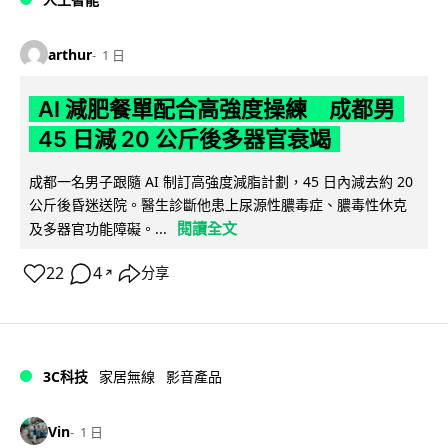
arthur
1 日
AI 減肥餐單配合高強度操練 成都男
45 日減 20 公斤後多器官衰竭
成都一名男子跟隨 AI 制訂高強度減脂計劃，45 日內減去約 20
公斤後昏迷送院。醫生診斷他患上尿源性膿毒症、膿毒性休克
閱讀全文
及多器官功能障礙。...
22
4
分享
↗
3C科技
家居無線
影音產品
Vin
1 日