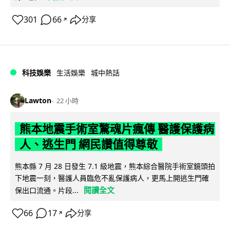
301
66
分享
↗
科技娛樂
生活娛樂
城中熱話
Lawton
22 小時
熊本地震手術室驚魂片瘋傳 醫護保護病
人、逃生門 網民讚值得尊敬
熊本縣 7 月 28 日發生 7.1 級地震，熊本綜合醫院手術室鏡頭拍
下地震一刻，醫護人員臨危不亂保護病人，更馬上開逃生門確
閱讀全文
保出口流通。片段...
66
17
分享
↗