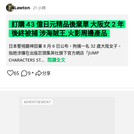
Lawton
21 小時
訂購 43 億日元精品後棄單 大阪女 2 年
後終被捕 涉海賊王,火影周邊產品
日本警視廳神田署 8 月 6 日公布，拘捕一名 32 歲大阪女子，
指她涉嫌在出版巨頭集英社旗下官方網店「JUMP
閱讀全文
CHARACTERS ST...
65
9
分享
↗
ADVERTISEMENT