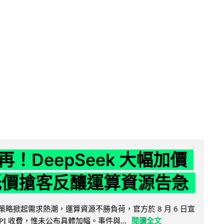
！DeepSeek 大幅加價
低價搶客反釀運算資源告急
因低價策略掀起需求熱潮，運算資源不勝負荷，官方於 8 月 6 日宣
PI 收費，惟未公布具體加幅。事件與...
閱讀全文