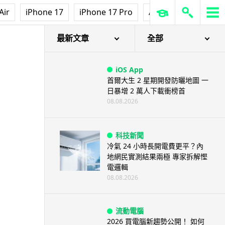
Air
iPhone 17
iPhone 17 Pro
AirPods Pro 3
Ap
最新文章
全部
iOS App
首爾大生 2 星期開發防曬地圖 一
日暴增 2 萬人下載衝榜首
08.08.2026
科技新聞
冷氣 24 小時長開電費更平？內
地網民實測結果兩極 專家拆解慳
電邏輯
08.08.2026
流動電腦
2026 買電腦新趨勢公開！ 如何