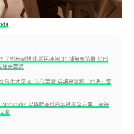
nda
五子棋玩到想喊 網民連輸 31 鋪無奈落機 其他
 我都未贏過
文科生才是 AI 時代贏家 英語專業將「血洗」電
Alto Networks 以與時並進的數碼安全方案 贏得
同業