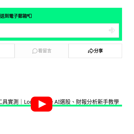
📮
送到電子郵箱
看留言
分享