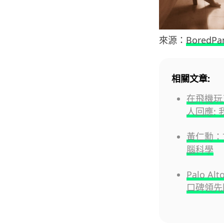
來源：
BoredPa
相關文章:
在飛機玩
人回應:
黃仁勳：
腦科學
Palo 
口碑領先