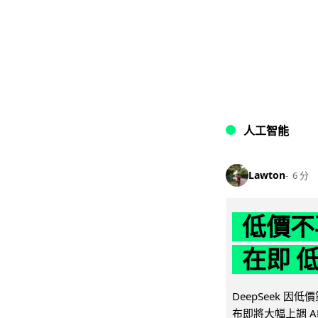
人工智能
Lawton
6 分
低價不再
在即 
DeepSeek 
布即將大幅上調 A