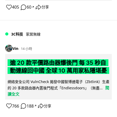
405
60
分享
↗
3C科技
家居無線
Vin
14 小時
逾 20 款平價路由器爆後門 每 35 秒自
動連線回中國 全球 10 萬用家私隱堪憂
網絡安全公司 VulnCheck 揭發中國智博通電子（Zbtlink）生產
閱
的 20 多款路由器內置後門程式「Endlessdoors」（無盡...
讀全文
766
188
分享
↗