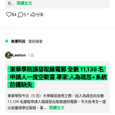
閱讀全文
方...
84
5
分享
↗
商業科技
資訊保安
Lawton
1 日
東華學院誤發取錄電郵 全數 11,139 名
申請人一度空歡喜 專家:人為疏忽+系統
防護缺失
東華學院今日（5 日）大學聯招放榜之際，因人為疏忽向全數
11,139 名課程申請人錯誤發出取錄通知電郵，令大批考生一度
閱讀全文
以為獲得學位取錄，事...