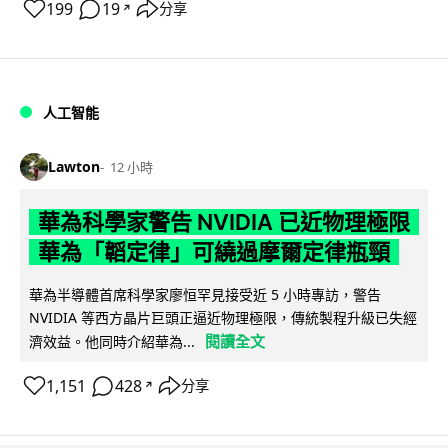
199
19
分享
↗
人工智能
Lawton
12 小時
華為科學家警告 NVIDIA 已近物理極限
華為「韜定律」可繞過摩爾定律瓶頸
華為半導體首席科學家廖恒罕見接受近 5 小時專訪，警告
NVIDIA 等西方晶片巨頭正逼近物理極限，傳統製程升級已失經
閱讀全文
濟效益。他同時介紹華為...
1,151
428
分享
↗