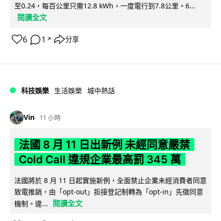
至0.24，每百公里只需12.8 kWh，一度電行到7.8公里。6...
閱讀全文
6
1
分享
↗
科技娛樂
生活娛樂
城中熱話
Vin
11 小時
法國 8 月 11 日出新例 未經同意嚴禁
Cold Call 違規企業最高罰 345 萬
法國將於 8 月 11 日起實施新例，全面禁止企業未經消費者同意
致電推銷，由「opt-out」拒接登記制轉為「opt-in」先徵同意
閱讀全文
機制。違...