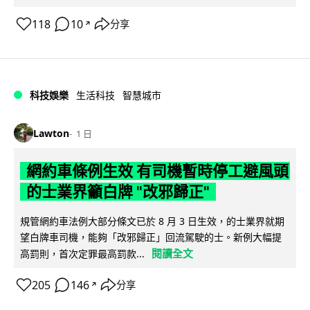
118
10
分享
↗
科技娛樂
生活科技
智慧城市
Lawton
1 日
網約車條例生效 有司機暫時停工避風頭
的士業界籲白牌 "改邪歸正"
規管網約車法例大部分條文已於 8 月 3 日生效，的士業界就期
望白牌車司機，能夠「改邪歸正」回流駕駛的士。新例大幅提
閱讀全文
高罰則，首次定罪最高罰款...
205
146
分享
↗