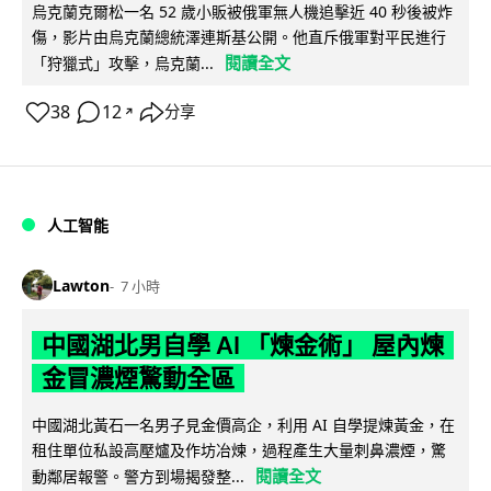
烏克蘭克爾松一名 52 歲小販被俄軍無人機追擊近 40 秒後被炸
傷，影片由烏克蘭總統澤連斯基公開。他直斥俄軍對平民進行
閱讀全文
「狩獵式」攻擊，烏克蘭...
38
12
分享
↗
人工智能
Lawton
7 小時
中國湖北男自學 AI 「煉金術」 屋內煉
金冒濃煙驚動全區
中國湖北黃石一名男子見金價高企，利用 AI 自學提煉黃金，在
租住單位私設高壓爐及作坊冶煉，過程產生大量刺鼻濃煙，驚
閱讀全文
動鄰居報警。警方到場揭發整...