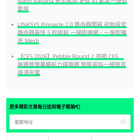
Nano Banana 更加易用 更有 AI 範本一按即
套用
LINKSYS Pinnacle 2.0 路由器開箱 初始設定
路由器最快 5 秒搞掂 一掃即連網、一按即擴
充 Mesh
【CES 2026】Pebble Round 2 亮相 CES
無邊框螢幕續航力達兩週 智能戒指一按錄音
毋須充電
📮
更多精彩文章每日送到電子郵箱