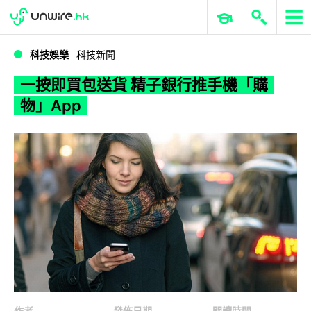
WWDC 2026
GenAI 與雲端科技專區
ERP 與商業 AI
一按即買包送貨 精子銀行推手機「購物」App
科技娛樂
科技新聞
一按即買包送貨 精子銀行推手機「購
物」App
作者
發佈日期
閱讀時間