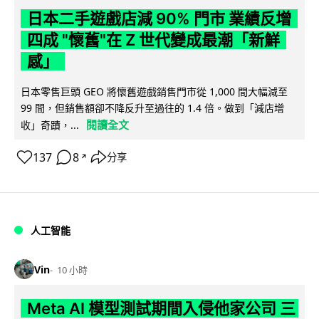
日本二手遊戲店減 90% 門市 業績反增
四成 "懷舊"在 Z 世代變成最潮「新鮮
感」
日本零售巨頭 GEO 將懷舊遊戲銷售門市從 1,000 間大幅減至
99 間，但銷售額卻不降反升至過往的 1.4 倍。做到「減店增
閱讀全文
收」奇蹟，...
137
8
分享
↗
人工智能
Vin
10 小時
Meta AI 模型測試期間入侵他家公司 三