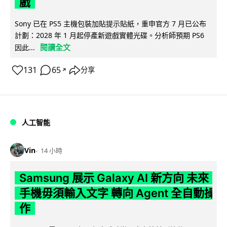
戲
Sony 已在 PS5 主機包裝加貼提示貼紙，重申官方 7 月已公布
計劃：2028 年 1 月起停產新遊戲實體光碟。分析師預期 PS6
閱讀全文
因此...
131
65
分享
↗
人工智能
Vin
14 小時
Samsung 展示 Galaxy AI 新方向 未來
手機毋須輸入文字 轉向 Agent 全自動操
作