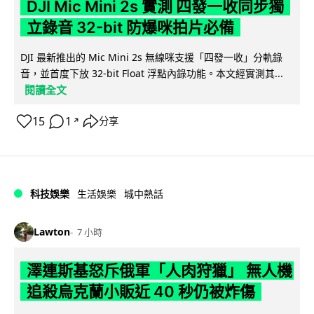
DJI Mic Mini 2s 實測 四發一收同步獨
立錄音 32-bit 防爆咪拍片必備
DJI 最新推出的 Mic Mini 2s 無線咪支援「四發一收」分軌錄
音，並首度下放 32-bit Float 浮點內錄功能。本文經實測其...
閱讀全文
15
1
分享
↗
科技娛樂
生活娛樂
城中熱話
Lawton
7 小時
澤連斯基怒斥俄軍「人肉狩獵」 無人機
追殺烏克蘭小販近 40 秒仍被炸傷