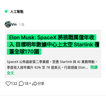
人工智能
Vin
1 日
Elon Musk: SpaceX 將挑戰萬億年收
入 目標明年數據中心上太空 Starlink 覆
蓋全球170國
SpaceX 公佈最新第二季業績，受惠 Starlink 與 AI 業務帶動，
閱讀
季度收入按年飆升 92% 至 78 億美元。行政總裁 Elon...
全文
132
18
分享
↗