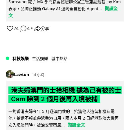
Samsung 電子 MX 部門顧客體驗辦公室主管兼副總裁 Jay Kim
閱讀全
表示，品牌正推動 Galaxy AI 邁向全自動化 Agent...
文
24
4
分享
↗
科技娛樂
生活娛樂
城中熱話
Lawton
14 小時
港夫婦澳門的士拾相機 據為己有被的士
Cam 睇到 2 個月後再入境被捕
一對香港夫婦今年 5 月遊澳門乘的士拾獲他人遺留相機及電
池，拾遺不報並帶返香港自用。兩人本月 2 日經港珠澳大橋再
閱讀全文
次入境澳門時，被治安警察局...