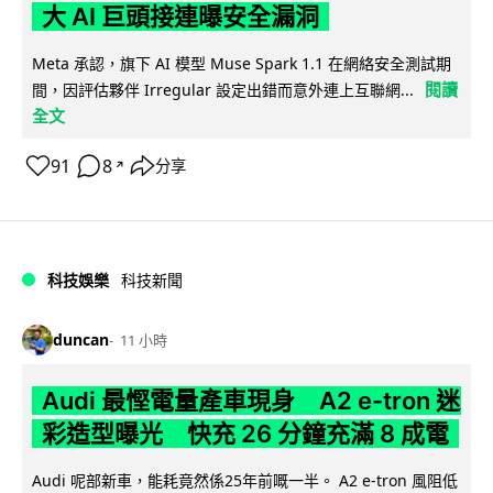
大 AI 巨頭接連曝安全漏洞
Meta 承認，旗下 AI 模型 Muse Spark 1.1 在網絡安全測試期
閱讀
間，因評估夥伴 Irregular 設定出錯而意外連上互聯網...
全文
91
8
分享
↗
科技娛樂
科技新聞
duncan
11 小時
Audi 最慳電量產車現身 A2 e-tron 迷
彩造型曝光 快充 26 分鐘充滿 8 成電
Audi 呢部新車，能耗竟然係25年前嘅一半。 A2 e-tron 風阻低