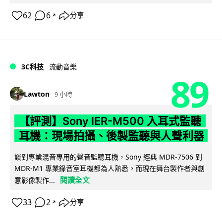
62
6
分享
↗
3C科技
流動音樂
89
Lawton
9 小時
【評測】Sony IER-M500 入耳式監聽
耳機：現場拍攝、後製監聽與人聲利器
談到專業混音專用的聲音監聽耳機，Sony 經典 MDR-7506 到
MDR-M1 專業錄音室耳機都為人熟悉。而現在舞台製作者與創
閱讀全文
意影像製作...
33
2
分享
↗