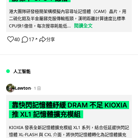
港大團隊研發極簡架構模擬內容尋址記憶體（CAM）晶片，用
二硫化鉬及半金屬銻克服傳輸瓶頸，漢明距離計算速度比標準
閱讀全文
CPU快1億倍，每次搜尋耗能低...
40
17
分享
↗
人工智能
Lawton
1 日
靠快閃記憶體紓緩 DRAM 不足 KIOXIA
推 XL1 記憶體擴充模組
KIOXIA 發表全新記憶體擴充模組 XL1 系列，結合低延遲快閃記
憶體 XL-FLASH 與 CXL 介面，將快閃記憶體轉化為記憶體擴充