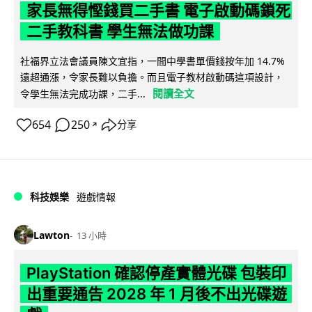
家長無得慳錢買二手書 電子啟動碼鎖死
二手教科書 學生無法做功課
社福界立法會議員陳文宜指，一間中學書單價錢按年加 14.7%
遠超通漲，令家長難以負擔。而且電子教材啟動碼這項設計，
閱讀全文
令學生無法完成功課，二手...
654
250
分享
↗
科技娛樂
遊戲情報
Lawton
13 小時
PlayStation 確認停產實體光碟 包裝印
出重要通告 2028 年 1 月後不出光碟遊