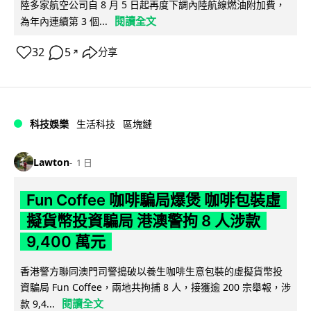
陸多家航空公司自 8 月 5 日起再度下調內陸航線燃油附加費，
閱讀全文
為年內連續第 3 個...
32
5
分享
↗
科技娛樂
生活科技
區塊鏈
Lawton
1 日
Fun Coffee 咖啡騙局爆煲 咖啡包裝虛
擬貨幣投資騙局 港澳警拘 8 人涉款
9,400 萬元
香港警方聯同澳門司警搗破以養生咖啡生意包裝的虛擬貨幣投
資騙局 Fun Coffee，兩地共拘捕 8 人，接獲逾 200 宗舉報，涉
閱讀全文
款 9,4...