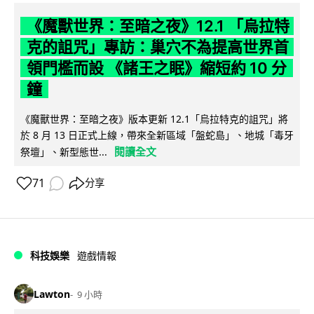
《魔獸世界：至暗之夜》12.1 「烏拉特
克的詛咒」專訪：巢穴不為提高世界首
領門檻而設 《諸王之眠》縮短約 10 分
鐘
《魔獸世界：至暗之夜》版本更新 12.1「烏拉特克的詛咒」將
於 8 月 13 日正式上線，帶來全新區域「盤蛇島」、地城「毒牙
閱讀全文
祭壇」、新型態世...
71
分享
科技娛樂
遊戲情報
Lawton
9 小時