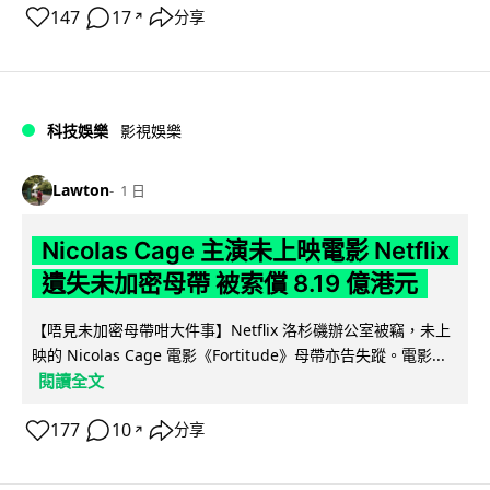
147
17
分享
↗
科技娛樂
影視娛樂
Lawton
1 日
Nicolas Cage 主演未上映電影 Netflix
遺失未加密母帶 被索償 8.19 億港元
【唔見未加密母帶咁大件事】Netflix 洛杉磯辦公室被竊，未上
映的 Nicolas Cage 電影《Fortitude》母帶亦告失蹤。電影...
閱讀全文
177
10
分享
↗