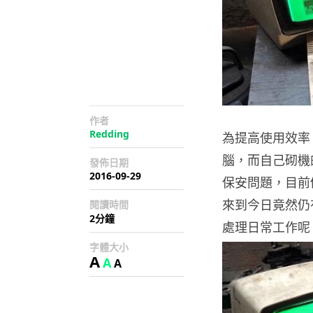
作者
Redding
為提高使用效率
腦，而自己砌機
發佈日期
2016-09-29
保安問題，目前
來到今日竟然仍有店
閱讀時間
2分鐘
處理日常工作呢
字體大小
A
A
A