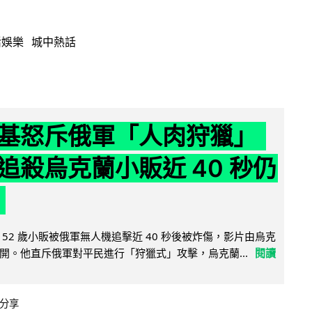
活娛樂
城中熱話
基怒斥俄軍「人肉狩獵」
追殺烏克蘭小販近 40 秒仍
52 歲小販被俄軍無人機追擊近 40 秒後被炸傷，影片由烏克
開。他直斥俄軍對平民進行「狩獵式」攻擊，烏克蘭...
閱讀
分享