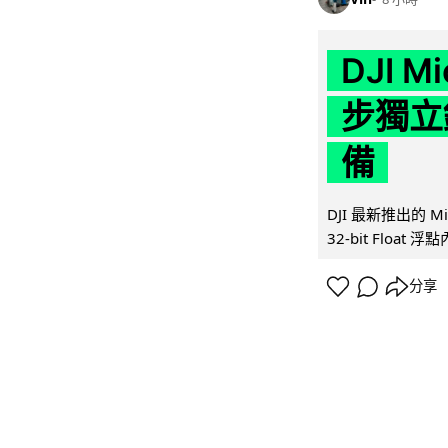
DJI M
步獨立錄
備
DJI 最新推出的 
32-bit Float
分享