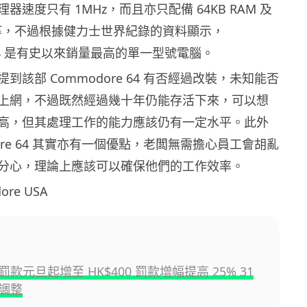
器速度只有 1MHz，而且亦只配備 64KB RAM 及
片等，不過根據健力士世界紀錄的資料顯示，
e 64 是有史以來銷量最高的單一型號電腦。
到該部 Commodore 64 有否經過改裝，未知能否
上網，不過既然經過幾十年仍能存活下來，可以想
高，但其處理工作的能力應該仍有一定水平。此外
dore 64 其實亦有一個優點，老闆無需擔心員工會胡亂
分心，理論上應該可以確保他們的工作效率。
re USA
款元旦起增至 HK$400 罰款增幅提高 25% 31
調整