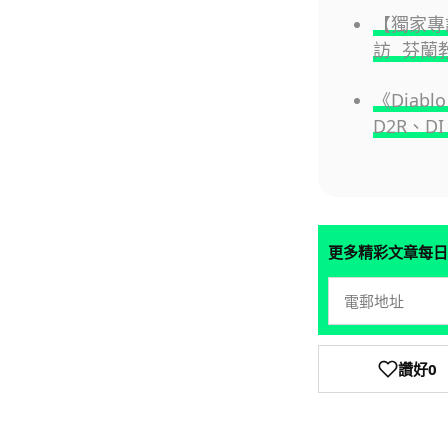
【獨家專
訪 芬蘭教育
《Diab
D2R、DI
更多精彩文章每日
讚好
0