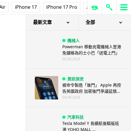
Air
iPhone 17
iPhone 17 Pro
AirPods Pro 3
Ap
最新文章
全部
機械人
Powerman 移動充電機械人登港
免鋪樁為的士小巴「送電上門」
05.08.2026
資訊保安
被命令製造「後門」 Apple 再控
告英國政府 加密後門爭議延燒...
04.08.2026
汽車科技
Tesla Model Y 長續航後驅版抵
港 YOHO MALL ...