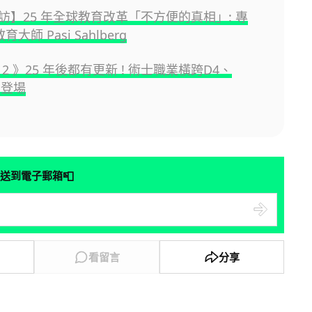
訪】25 年全球教育改革「不方便的真相」: 專
大師 Pasi Sahlberg
lo 2 》25 年後都有更新 ! 術士職業橫跨D4、
 登場
📮
送到電子郵箱
看留言
分享