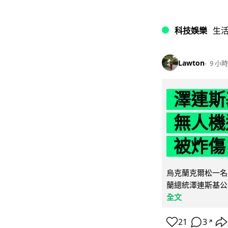
科技娛樂
生
Lawton
9 小時
澤連斯
無人機
被炸傷
烏克蘭克爾松一名 
蘭總統澤連斯基公
全文
21
3
↗