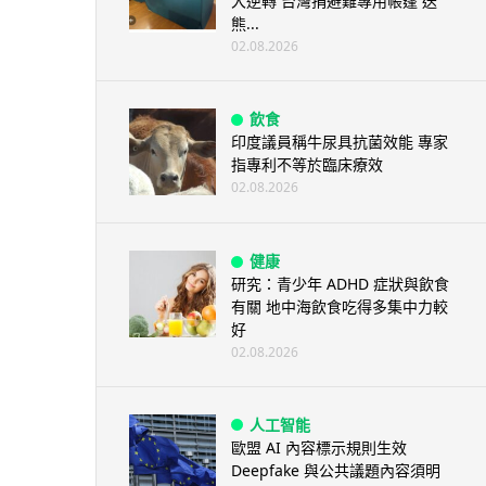
大逆轉 台灣捐避難專用帳篷 送
熊...
02.08.2026
飲食
印度議員稱牛尿具抗菌效能 專家
指專利不等於臨床療效
02.08.2026
健康
研究：青少年 ADHD 症狀與飲食
有關 地中海飲食吃得多集中力較
好
02.08.2026
人工智能
歐盟 AI 內容標示規則生效
Deepfake 與公共議題內容須明