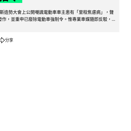
斯造勢大會上公開嘲諷電動車車主患有「里程焦慮病」，聲
便發作，並重申已廢除電動車強制令。惟專業車媒隨即反駁，...
分享