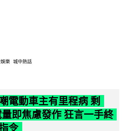
活娛樂
城中熱話
嘲電動車主有里程病 剩
 電量即焦慮發作 狂言一手終
指令