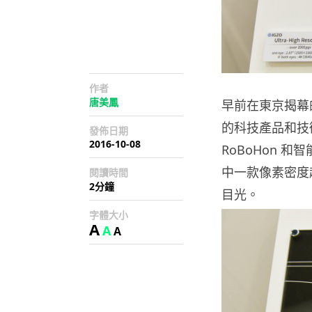
作者
唐美鳳
早前在東京揭幕的
的科技產品和技術
發佈日期
2016-10-08
RoBoHon 
中一款像素密度超
閱讀時間
2分鐘
目光。
字體大小
A
A
A