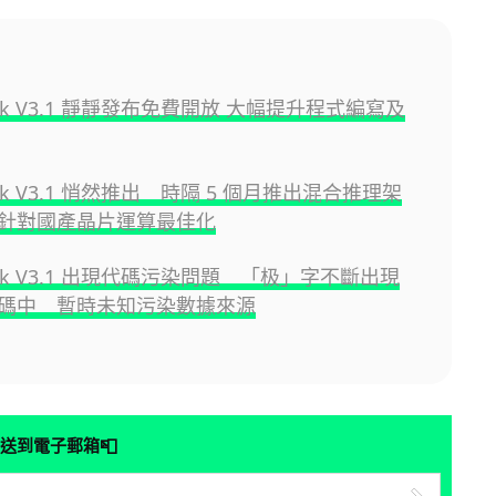
eek V3.1 靜靜發布免費開放 大幅提升程式編寫及
eek V3.1 悄然推出 時隔 5 個月推出混合推理架
針對國產晶片運算最佳化
eek V3.1 出現代碼污染問題 「极」字不斷出現
碼中 暫時未知污染數據來源
📮
送到電子郵箱