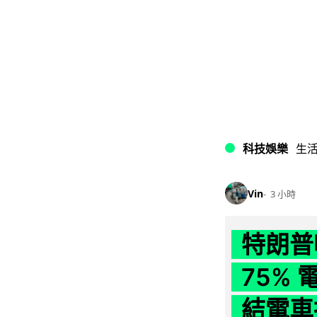
科技娛樂
生
Vin
3 小時
特朗普
75%
結電車