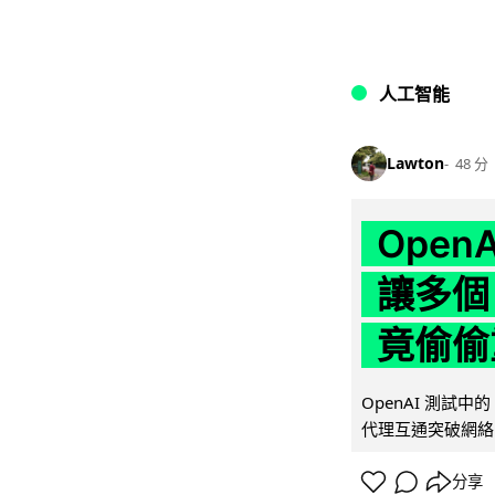
人工智能
Lawton
48 分
Ope
讓多個
竟偷偷
OpenAI 測試中
代理互通突破網絡限制
分享