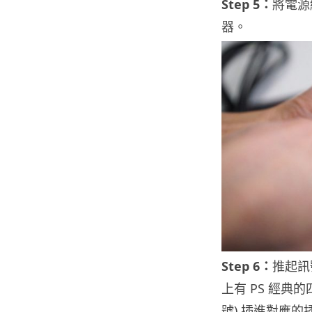
Step 5：
將電源
器。
Step 6：
推起訊
上有 PS 經典
號) 插進對應的