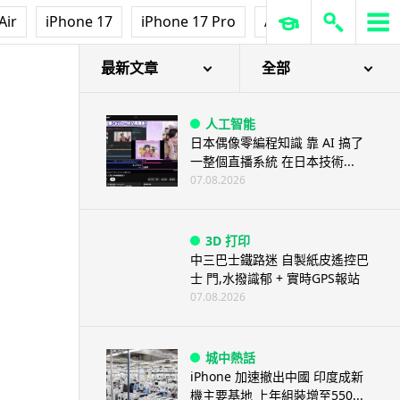
Air
iPhone 17
iPhone 17 Pro
AirPods Pro 3
Ap
最新文章
全部
人工智能
日本偶像零編程知識 靠 AI 搞了
一整個直播系統 在日本技術...
07.08.2026
3D 打印
中三巴士鐵路迷 自製紙皮遙控巴
士 門,水撥識郁 + 實時GPS報站
07.08.2026
城中熱話
iPhone 加速撤出中國 印度成新
機主要基地 上年組裝增至550...