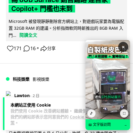
Copilot+ 門檻也未到
Microsoft 被發現靜靜刪除官方網站上，對遊戲玩家要為電腦配
置 32GB RAM 的建議。分析指微軟同時新推出的 8GB RAM 入
閱讀全文
門...
×
171
16
分享
↗
科技娛樂
影視娛樂
Lawton
2 日
本網站正使用 Cookie
訂購 43 億日元精品後棄單 大阪女 2 年
我們使用 Cookie 改善網站體驗。 繼續使用
🎵
⛶
我們的網站即表示您同意我們的
Cookie 政
後終被捕 涉海賊王,火影周邊產品
策
。
📖 文字版訪問
→