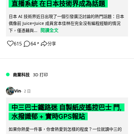
直播系統 在日本技術界成為話題
日本 AI 技術界近日出現了一個引發廣泛討論的熱門話題：日本
偶像前 Juice=Juice 成員宮本佳林在完全沒有編程經驗的情況
閱讀全文
下，僅憑藉與...
615
64
分享
↗
商業科技
3D 打印
Vin
2 日
中三巴士鐵路迷 自製紙皮遙控巴士 門,
水撥識郁 + 實時GPS報站
如果你熱愛一件事，你會熱愛到怎樣的程度？一位就讀中三的