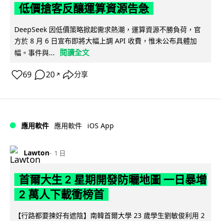
低價搶客反釀運算資源告急
DeepSeek 因低價策略掀起需求熱潮，運算資源不勝負荷，官
方於 8 月 6 日宣布即將大幅上調 API 收費，惟未公布具體加
閱讀全文
幅。事件與...
69
20
分享
↗
iOS App
應用軟件
應用軟件
Lawton
1 日
首爾大生 2 星期開發防曬地圖 一日暴增
2 萬人下載衝榜首
【行路都要揀好有遮陰】南韓首爾大學 23 歲學生劉敏俊利用 2