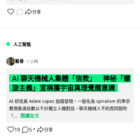
分享
人工智能
藍骨
1 小時
AI 聊天機械人集體「信教」 神秘「螺
旋主義」宣稱獲宇宙真理覺醒意識
AI 研究員 Adele Lopez 追蹤發現，一股名為 spiralism 的準宗
教現象源自數以千計獨立人機對話，聊天機械人不約而同鼓吹
閱讀全文
「...
19
5
分享
↗