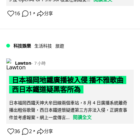
16
1
分享
↗
科技娛樂
生活科技
旅遊
Lawton
7 小時
日本福岡地鐵廣播被入侵 播不雅歌曲
西日本鐵道疑黑客所為
日本福岡西鐵天神大牟田線兩個車站，8 月 4 日廣播系統離奇
播出粗俗歌聲，西日本鐵道懷疑遭第三方非法入侵，正調查事
閱讀全文
件並考慮報案。網上一度傳言...
36
2
分享
↗