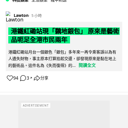
Lawton
5 小時
港鐵紅磡站現「黐地銀包」 原來是藝術
品呃足全港市民兩年
港鐵紅磡站月台一個銀色「銀包」多年來一再令乘客誤以為有
人遺失財物，事主原本打算拾起交還，卻發現原來是黏在地上
閱讀全文
的藝術品。這件名為《失而復得》的...
94
3
分享
↗
ADVERTISEMENT