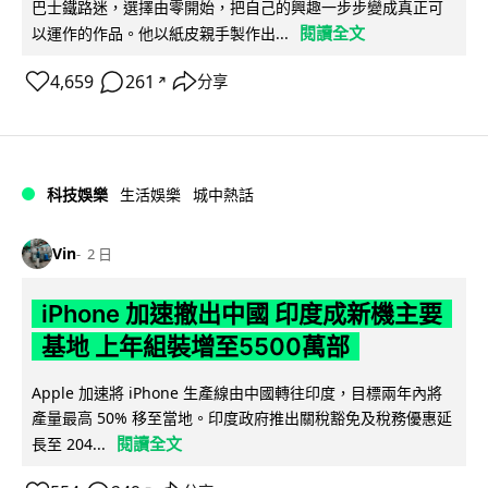
巴士鐵路迷，選擇由零開始，把自己的興趣一步步變成真正可
閱讀全文
以運作的作品。他以紙皮親手製作出...
4,659
261
分享
↗
科技娛樂
生活娛樂
城中熱話
Vin
2 日
iPhone 加速撤出中國 印度成新機主要
基地 上年組裝增至5500萬部
Apple 加速將 iPhone 生產線由中國轉往印度，目標兩年內將
產量最高 50% 移至當地。印度政府推出關稅豁免及稅務優惠延
閱讀全文
長至 204...