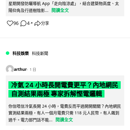
星期開發防曬導航 App「走向陰涼處」，結合建築物高度、太
閱讀全文
陽仰角及行道樹陰影...
96
4
分享
↗
科技娛樂
科技新聞
arthur
1 日
冷氣 24 小時長開電費更平？內地網民
自測結果兩極 專家拆解慳電邏輯
你信唔信冷氣長開 24 小時，電費反而平過開開關關？內地網民
實測結果兩極，有人一個月電費只需 118 元人民幣，有人飆到
閱讀全文
過千。電力部門話不能...