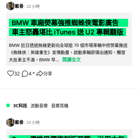
藍骨
22 小時
BMW 車廂熒幕強推蜘蛛俠電影廣告
車主怒轟堪比 iTunes 送 U2 專輯翻版
BMW 近日透過無線更新向全球逾 70 個市場車輛中控熒幕推送
《蜘蛛俠：英雄重生》宣傳動畫，啟動車輛即彈出通知，觸發
閱讀全文
大批車主不滿。BMW 早...
32
4
分享
↗
3C科技
流動音樂
音樂耳機
藍骨
23 小時