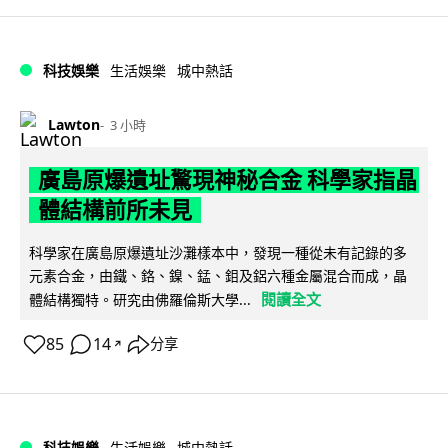
科技娛樂
生活娛樂
城中熱話
Lawton
3 小時
廣島原爆遺址驚現神秘合金 科學家指晶
體結構前所未見
科學家在廣島原爆遺址沙灘樣本中，發現一種從未有記錄的多
元素合金，由鐵、鉻、鎳、錳、鉬及鋁六種金屬混合而成，晶
閱讀全文
體結構獨特。研究由佛羅倫斯大學...
85
14
分享
↗
科技娛樂
生活娛樂
城中熱話