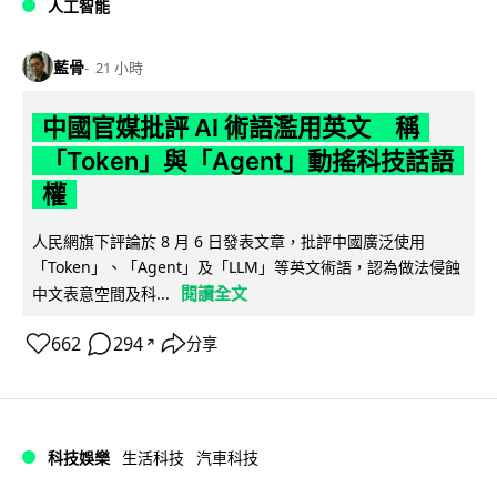
人工智能
藍骨
21 小時
中國官媒批評 AI 術語濫用英文 稱
「Token」與「Agent」動搖科技話語
權
人民網旗下評論於 8 月 6 日發表文章，批評中國廣泛使用
「Token」、「Agent」及「LLM」等英文術語，認為做法侵蝕
閱讀全文
中文表意空間及科...
662
294
分享
↗
科技娛樂
生活科技
汽車科技