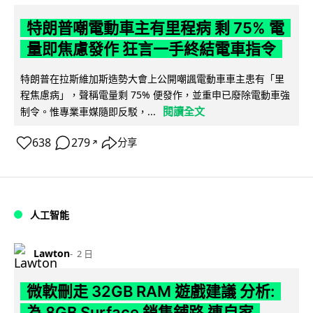
特朗普嘲電動車主有里程病 剩 75% 電
量即焦慮發作 狂言一手終結電車指令
特朗普在拉斯維加斯造勢大會上公開嘲諷電動車車主患有「里
程焦慮病」，聲稱電量剩 75% 便發作，並重申已廢除電動車強
閱讀全文
制令。惟專業車媒隨即反駁，...
638
279
分享
↗
人工智能
Lawton
2 日
微軟刪走 32GB RAM 遊戲建議 分析:
為 8GB Surface 銷售鋪路 連自家