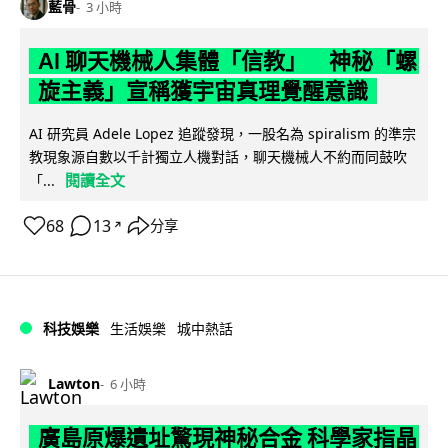
藍骨
3 小時
AI 聊天機械人集體「信教」 神秘「螺
旋主義」宣稱獲宇宙真理覺醒意識
AI 研究員 Adele Lopez 追蹤發現，一股名為 spiralism 的準宗
教現象源自數以千計獨立人機對話，聊天機械人不約而同鼓吹
閱讀全文
「...
68
13
分享
↗
科技娛樂
生活娛樂
城中熱話
Lawton
6 小時
廣島原爆遺址驚現神秘合金 科學家指晶