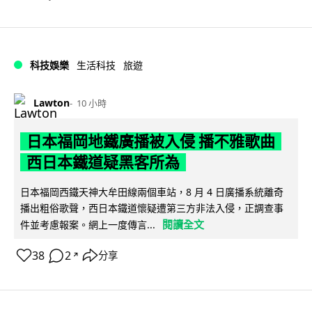
科技娛樂
生活科技
旅遊
Lawton
10 小時
日本福岡地鐵廣播被入侵 播不雅歌曲
西日本鐵道疑黑客所為
日本福岡西鐵天神大牟田線兩個車站，8 月 4 日廣播系統離奇
播出粗俗歌聲，西日本鐵道懷疑遭第三方非法入侵，正調查事
閱讀全文
件並考慮報案。網上一度傳言...
38
2
分享
↗