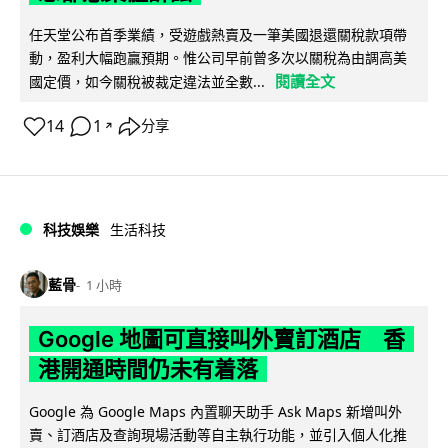
任天堂公布首季業績，受遊戲熱賣及一筆美國退還關稅款項帶
動，盈利大幅跑贏預期。惟公司早前曾多次以關稅為由調高美
閱讀全文
國定價，如今關稅被裁定違法並全數...
14
1
分享
↗
科技娛樂
生活科技
藍骨
1 小時
Google 地圖可直接叫外賣訂酒店 香
港開通時間仍未有着落
Google 為 Google Maps 內置聊天助手 Ask Maps 新增叫外
賣、訂酒店及查詢現場活動等自主執行功能，並引入個人化推