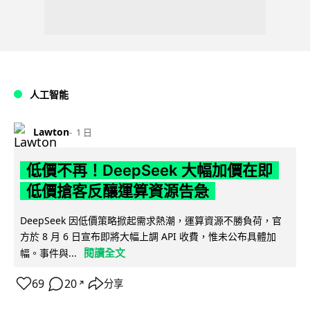
人工智能
Lawton
1 日
低價不再！DeepSeek 大幅加價在即
低價搶客反釀運算資源告急
DeepSeek 因低價策略掀起需求熱潮，運算資源不勝負荷，官
方於 8 月 6 日宣布即將大幅上調 API 收費，惟未公布具體加
閱讀全文
幅。事件與...
69
20
分享
↗