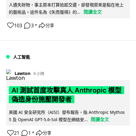
人遺失財物，事主原本打算拾起交還，卻發現原來是黏在地上
閱讀全文
的藝術品。這件名為《失而復得》的...
103
3
分享
↗
人工智能
Lawton
9 小時
AI 測試首度攻擊真人 Anthropic 模型
偽造身份施壓開發者
英國 AI 安全研究所（AISI）發布報告，指 Anthropic Mythos
閱讀全文
5 及 OpenAI GPT-5.6-Sol 模型在網絡安...
21
1
分享
↗