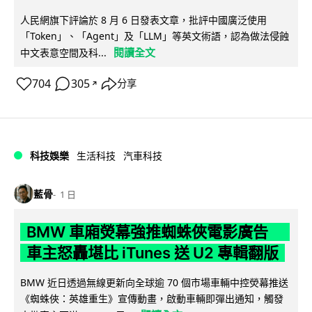
人民網旗下評論於 8 月 6 日發表文章，批評中國廣泛使用
「Token」、「Agent」及「LLM」等英文術語，認為做法侵蝕
閱讀全文
中文表意空間及科...
704
305
分享
↗
科技娛樂
生活科技
汽車科技
藍骨
1 日
BMW 車廂熒幕強推蜘蛛俠電影廣告
車主怒轟堪比 iTunes 送 U2 專輯翻版
BMW 近日透過無線更新向全球逾 70 個市場車輛中控熒幕推送
《蜘蛛俠：英雄重生》宣傳動畫，啟動車輛即彈出通知，觸發