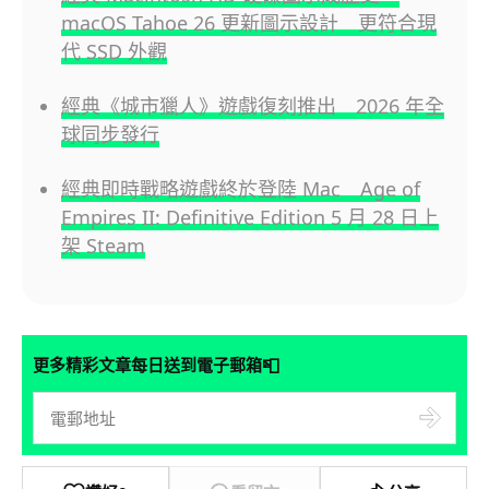
macOS Tahoe 26 更新圖示設計 更符合現
代 SSD 外觀
經典《城市獵人》遊戲復刻推出 2026 年全
球同步發行
經典即時戰略遊戲終於登陸 Mac Age of
Empires II: Definitive Edition 5 月 28 日上
架 Steam
📮
更多精彩文章每日送到電子郵箱