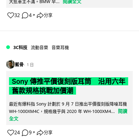
閱讀全文
大批車主不滿。BMW 早...
32
4
分享
↗
3C科技
流動音樂
音樂耳機
藍骨
1 日
Sony 傳推平價復刻版耳筒 沿用六年
舊款規格挑戰加價潮
最近有爆料指 Sony 計劃於 9 月 7 日推出平價復刻版降噪耳機
閱讀
WH-1000XM4C，規格幾乎與 2020 年 WH-1000XM4...
全文
24
9
分享
↗