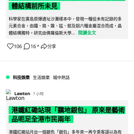
體結構前所未見
科學家在廣島原爆遺址沙灘樣本中，發現一種從未有記錄的多
元素合金，由鐵、鉻、鎳、錳、鉬及鋁六種金屬混合而成，晶
閱讀全文
體結構獨特。研究由佛羅倫斯大學...
106
16
分享
↗
科技娛樂
生活娛樂
城中熱話
Lawton
7 小時
港鐵紅磡站現「黐地銀包」 原來是藝術
品呃足全港市民兩年
港鐵紅磡站月台一個銀色「銀包」多年來一再令乘客誤以為有