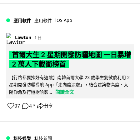
iOS App
應用軟件
應用軟件
Lawton
1 日
首爾大生 2 星期開發防曬地圖 一日暴增
2 萬人下載衝榜首
【行路都要揀好有遮陰】南韓首爾大學 23 歲學生劉敏俊利用 2
星期開發防曬導航 App「走向陰涼處」，結合建築物高度、太
閱讀全文
陽仰角及行道樹陰影...
97
4
分享
↗
科技娛樂
科技新聞