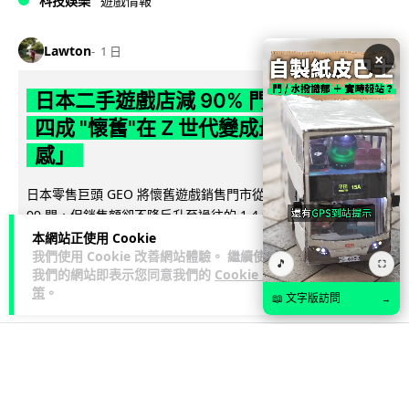
科技娛樂
遊戲情報
Lawton
1 日
×
日本二手遊戲店減 90% 門市 業績反增
四成 "懷舊"在 Z 世代變成最潮「新鮮
感」
日本零售巨頭 GEO 將懷舊遊戲銷售門市從 1,000 間大幅減至
99 間，但銷售額卻不降反升至過往的 1.4 倍。做到「減店增
閱讀全文
收」奇蹟，...
本網站正使用 Cookie
我們使用 Cookie 改善網站體驗。 繼續使用
🎵
⛶
我們的網站即表示您同意我們的
Cookie 政
259
20
分享
↗
策
。
📖 文字版訪問
→
人工智能