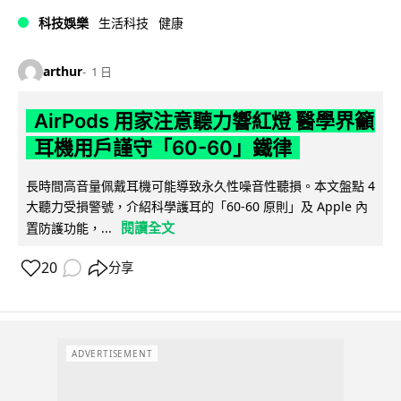
科技娛樂
生活科技
健康
arthur
1 日
AirPods 用家注意聽力響紅燈 醫學界籲
耳機用戶謹守「60-60」鐵律
長時間高音量佩戴耳機可能導致永久性噪音性聽損。本文盤點 4
大聽力受損警號，介紹科學護耳的「60-60 原則」及 Apple 內
閱讀全文
置防護功能，...
20
分享
ADVERTISEMENT