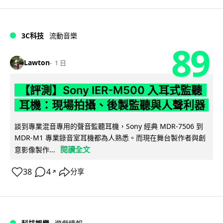
3C科技
流動音樂
89
Lawton
1 日
【評測】Sony IER-M500 入耳式監聽
耳機：現場拍攝、後製監聽與人聲利器
談到專業混音專用的聲音監聽耳機，Sony 經典 MDR-7506 到
MDR-M1 專業錄音室耳機都為人熟悉。而現在舞台製作者與創
閱讀全文
意影像製作...
38
4
分享
↗