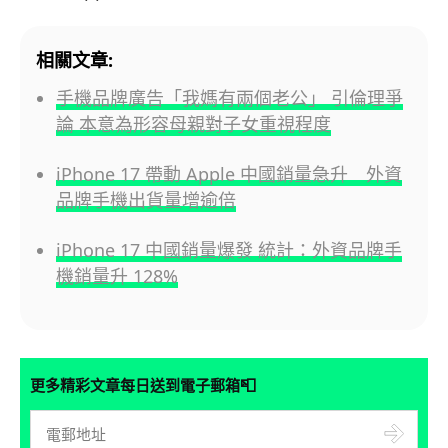
相關文章:
手機品牌廣告「我媽有兩個老公」 引倫理爭
論 本意為形容母親對子女重視程度
iPhone 17 帶動 Apple 中國銷量急升 外資
品牌手機出貨量增逾倍
iPhone 17 中國銷量爆發 統計：外資品牌手
機銷量升 128%
📮
更多精彩文章每日送到電子郵箱