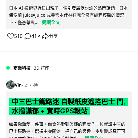
日本 AI 技術界近日出現了一個引發廣泛討論的熱門話題：日本
偶像前 Juice=Juice 成員宮本佳林在完全沒有編程經驗的情況
閱讀全文
下，僅憑藉與...
510
41
分享
↗
商業科技
3D 打印
Vin
21 小時
中三巴士鐵路迷 自製紙皮遙控巴士 門,
水撥識郁 + 實時GPS報站
如果你熱愛一件事，你會熱愛到怎樣的程度？一位就讀中三的
巴士鐵路迷，選擇由零開始，把自己的興趣一步步變成真正可