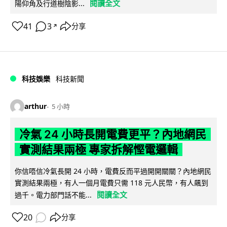
閱讀全文
陽仰角及行道樹陰影...
41
3
分享
↗
科技娛樂
科技新聞
arthur
5 小時
冷氣 24 小時長開電費更平？內地網民
實測結果兩極 專家拆解慳電邏輯
你信唔信冷氣長開 24 小時，電費反而平過開開關關？內地網民
實測結果兩極，有人一個月電費只需 118 元人民幣，有人飆到
閱讀全文
過千。電力部門話不能...
20
分享