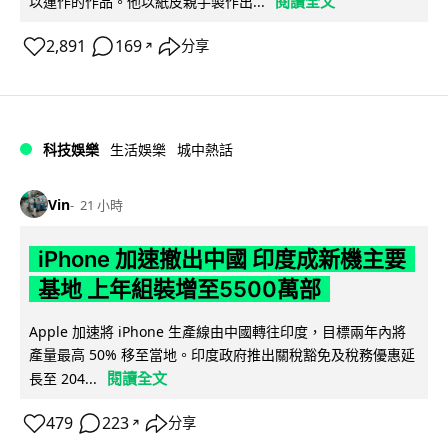
閱讀全文
以運作的作品。他以紙皮親手製作出...
2,891
169
分享
↗
科技娛樂
生活娛樂
城中熱話
Vin
21 小時
iPhone 加速撤出中國 印度成新機主要
基地 上年組裝增至5500萬部
Apple 加速將 iPhone 生產線由中國轉往印度，目標兩年內將
產量最高 50% 移至當地。印度政府推出關稅豁免及稅務優惠延
閱讀全文
長至 204...
479
223
分享
↗