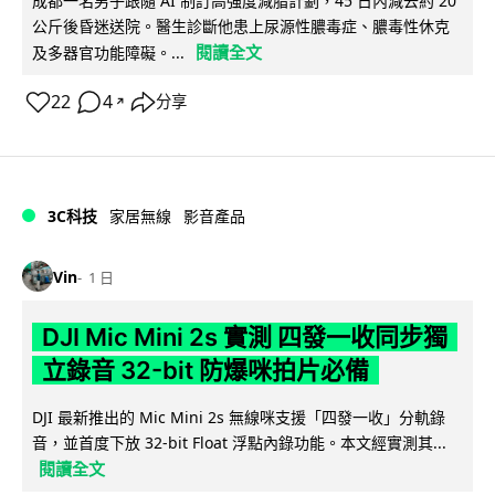
成都一名男子跟隨 AI 制訂高強度減脂計劃，45 日內減去約 20
公斤後昏迷送院。醫生診斷他患上尿源性膿毒症、膿毒性休克
閱讀全文
及多器官功能障礙。...
22
4
分享
↗
3C科技
家居無線
影音產品
Vin
1 日
DJI Mic Mini 2s 實測 四發一收同步獨
立錄音 32-bit 防爆咪拍片必備
DJI 最新推出的 Mic Mini 2s 無線咪支援「四發一收」分軌錄
音，並首度下放 32-bit Float 浮點內錄功能。本文經實測其...
閱讀全文