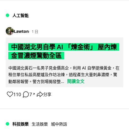
人工智能
Lawton
1 日
中國湖北男自學 AI 「煉金術」 屋內煉
金冒濃煙驚動全區
中國湖北黃石一名男子見金價高企，利用 AI 自學提煉黃金，在
租住單位私設高壓爐及作坊冶煉，過程產生大量刺鼻濃煙，驚
閱讀全文
動鄰居報警。警方到場揭發整...
110
7
分享
↗
科技娛樂
生活娛樂
城中熱話