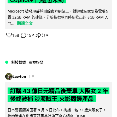
Copilot+ 門檻也未到
Microsoft 被發現靜靜刪除官方網站上，對遊戲玩家要為電腦配
置 32GB RAM 的建議。分析指微軟同時新推出的 8GB RAM 入
閱讀全文
門...
158
15
分享
↗
科技娛樂
影視娛樂
Lawton
1 日
訂購 43 億日元精品後棄單 大阪女 2 年
後終被捕 涉海賊王,火影周邊產品
日本警視廳神田署 8 月 6 日公布，拘捕一名 32 歲大阪女子，
指她涉嫌在出版巨頭集英社旗下官方網店「JUMP