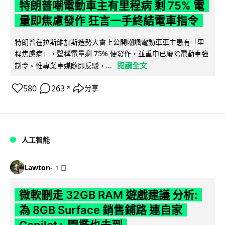
特朗普嘲電動車主有里程病 剩 75% 電
量即焦慮發作 狂言一手終結電車指令
特朗普在拉斯維加斯造勢大會上公開嘲諷電動車車主患有「里
程焦慮病」，聲稱電量剩 75% 便發作，並重申已廢除電動車強
閱讀全文
制令。惟專業車媒隨即反駁，...
580
263
分享
↗
人工智能
Lawton
1 日
微軟刪走 32GB RAM 遊戲建議 分析:
為 8GB Surface 銷售鋪路 連自家