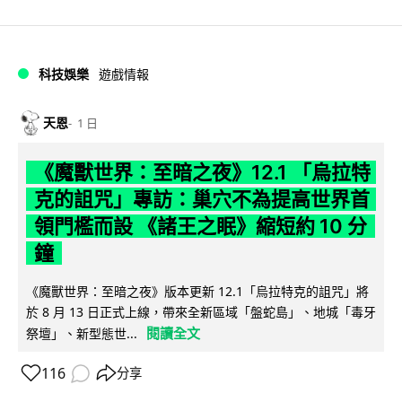
科技娛樂
遊戲情報
天恩
1 日
《魔獸世界：至暗之夜》12.1 「烏拉特
克的詛咒」專訪：巢穴不為提高世界首
領門檻而設 《諸王之眠》縮短約 10 分
鐘
《魔獸世界：至暗之夜》版本更新 12.1「烏拉特克的詛咒」將
於 8 月 13 日正式上線，帶來全新區域「盤蛇島」、地城「毒牙
閱讀全文
祭壇」、新型態世...
116
分享