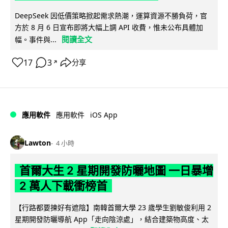
DeepSeek 因低價策略掀起需求熱潮，運算資源不勝負荷，官
方於 8 月 6 日宣布即將大幅上調 API 收費，惟未公布具體加
閱讀全文
幅。事件與...
17
3
分享
↗
iOS App
應用軟件
應用軟件
Lawton
4 小時
首爾大生 2 星期開發防曬地圖 一日暴增
2 萬人下載衝榜首
【行路都要揀好有遮陰】南韓首爾大學 23 歲學生劉敏俊利用 2
星期開發防曬導航 App「走向陰涼處」，結合建築物高度、太