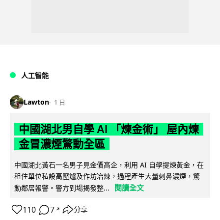
人工智能
Lawton
1 日
中國湖北男自學 AI 「煉金術」 屋內煉
金冒濃煙驚動全區
中國湖北黃石一名男子見金價高企，利用 AI 自學提煉黃金，在
租住單位私設高壓爐及作坊冶煉，過程產生大量刺鼻濃煙，驚
閱讀全文
動鄰居報警。警方到場揭發整...
110
7
分享
↗