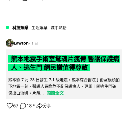
科技娛樂
生活娛樂
城中熱話
Lawton
1 日
熊本地震手術室驚魂片瘋傳 醫護保護病
人、逃生門 網民讚值得尊敬
熊本縣 7 月 28 日發生 7.1 級地震，熊本綜合醫院手術室鏡頭拍
下地震一刻，醫護人員臨危不亂保護病人，更馬上開逃生門確
閱讀全文
保出口流通。片段...
67
18
分享
↗