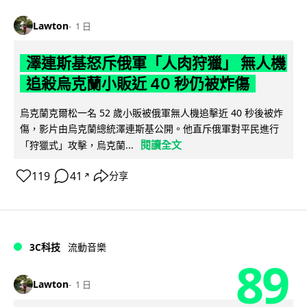
Lawton
1 日
澤連斯基怒斥俄軍「人肉狩獵」 無人機
追殺烏克蘭小販近 40 秒仍被炸傷
烏克蘭克爾松一名 52 歲小販被俄軍無人機追擊近 40 秒後被炸
傷，影片由烏克蘭總統澤連斯基公開。他直斥俄軍對平民進行
閱讀全文
「狩獵式」攻擊，烏克蘭...
119
41
分享
↗
3C科技
流動音樂
89
Lawton
1 日