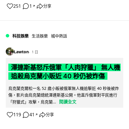
251
1
分享
↗
科技娛樂
生活娛樂
城中熱話
Lawton
1 日
澤連斯基怒斥俄軍「人肉狩獵」 無人機
追殺烏克蘭小販近 40 秒仍被炸傷
烏克蘭克爾松一名 52 歲小販被俄軍無人機追擊近 40 秒後被炸
傷，影片由烏克蘭總統澤連斯基公開。他直斥俄軍對平民進行
閱讀全文
「狩獵式」攻擊，烏克蘭...
119
41
分享
↗