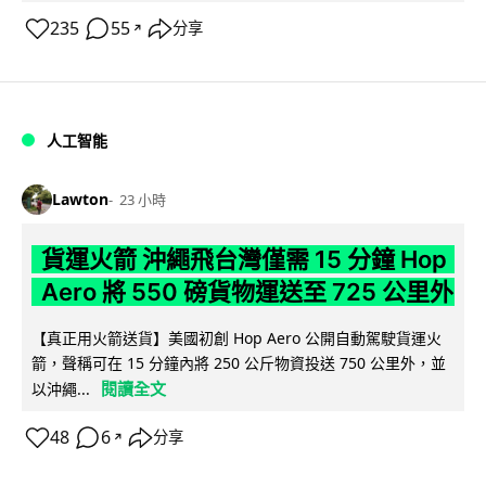
235
55
分享
↗
人工智能
Lawton
23 小時
貨運火箭 沖繩飛台灣僅需 15 分鐘 Hop
Aero 將 550 磅貨物運送至 725 公里外
【真正用火箭送貨】美國初創 Hop Aero 公開自動駕駛貨運火
箭，聲稱可在 15 分鐘內將 250 公斤物資投送 750 公里外，並
閱讀全文
以沖繩...
48
6
分享
↗