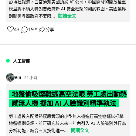
彭博社報道，白宮通知美國頂尖 AI 公司，中國開發的開放權重
模型將不納入特朗普政府新 AI 安全框架的測試範圍。美國業界
閱讀全文
則聯署呼籲政府不要限...
43
19
分享
↗
人工智能
Vin
22 小時
地盤偷吸煙難逃高空法眼 勞工處出動熱
感無人機 擬加 AI 人臉識別精準執法
勞工處投入配備熱感應鏡頭的小型無人機進行高空巡邏以打擊
地盤違例吸煙，並正研究於未來一年內引入 AI 人臉識別與行為
閱讀全文
分析功能，結合三大技術進一...