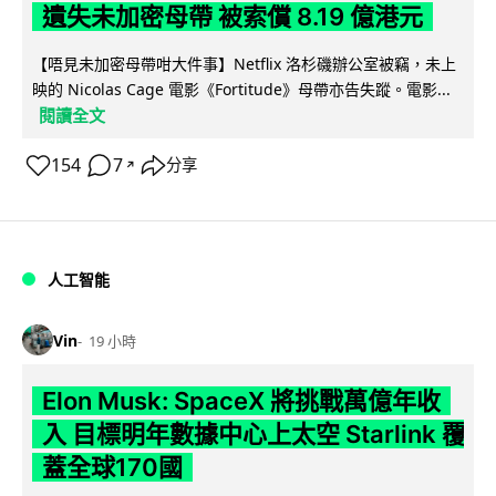
遺失未加密母帶 被索償 8.19 億港元
【唔見未加密母帶咁大件事】Netflix 洛杉磯辦公室被竊，未上
映的 Nicolas Cage 電影《Fortitude》母帶亦告失蹤。電影...
閱讀全文
154
7
分享
↗
人工智能
Vin
19 小時
Elon Musk: SpaceX 將挑戰萬億年收
入 目標明年數據中心上太空 Starlink 覆
蓋全球170國