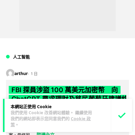
人工智能
arthur
1 日
FBI 探員涉盜 100 萬美元加密幣 向
ChatGPT 尋求理財及移民葡萄牙建議終
本網站正使用 Cookie
被捕
我們使用 Cookie 改善網站體驗。 繼續使用
我們的網站即表示您同意我們的
Cookie 政
FBI 一名資深反情報探員涉嫌利用職務之便盜取敵對國家近 100
策
。
萬美元加密貨幣，事後更向 ChatGPT 諮詢理財及移民葡萄牙方
閱讀全文
案，最終因...