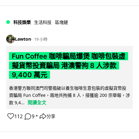
科技娛樂
生活科技
區塊鏈
Lawton
19 小時
Fun Coffee 咖啡騙局爆煲 咖啡包裝虛
擬貨幣投資騙局 港澳警拘 8 人涉款
9,400 萬元
香港警方聯同澳門司警搗破以養生咖啡生意包裝的虛擬貨幣投
資騙局 Fun Coffee，兩地共拘捕 8 人，接獲逾 200 宗舉報，涉
閱讀全文
款 9,4...
112
9
分享
↗