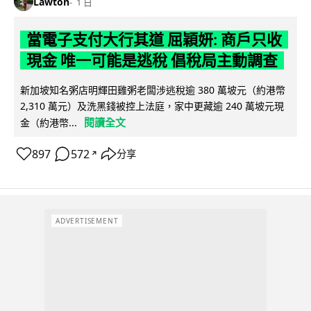
Lawton
1 日
當電子支付大行其道 屈穎妍: 商戶只收
現金 唯一可能是逃稅 倡稅局主動調查
新加坡知名粥店明輝田雞粥老闆涉逃稅逾 380 萬坡元（約港幣
2,310 萬元）及洗黑錢被控上法庭，家中更藏逾 240 萬坡元現
閱讀全文
金（約港幣...
897
572
分享
↗
ADVERTISEMENT