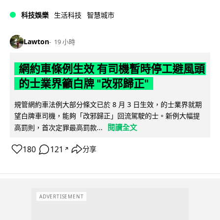
科技娛樂
生活科技
智慧城市
Lawton
19 小時
網約車條例生效 有司機暫時停工避風頭
的士業界籲白牌 "改邪歸正"
規管網約車法例大部分條文已於 8 月 3 日生效，的士業界就期
望白牌車司機，能夠「改邪歸正」回流駕駛的士。新例大幅提
閱讀全文
高罰則，首次定罪最高罰款...
180
121
分享
↗
ADVERTISEMENT