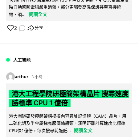
映自動駕駛電腦嚴重過熱，部分更觸發高溫保護甚至直接燒
閱讀全文
毀，須...
2
分享
人工智能
arthur
3 小時
港大工程學院研極簡架構晶片 搜尋速度
勝標準 CPU 1 億倍
港大團隊研發極簡架構模擬內容尋址記憶體（CAM）晶片，用
二硫化鉬及半金屬銻克服傳輸瓶頸，漢明距離計算速度比標準
閱讀全文
CPU快1億倍，每次搜尋耗能低...