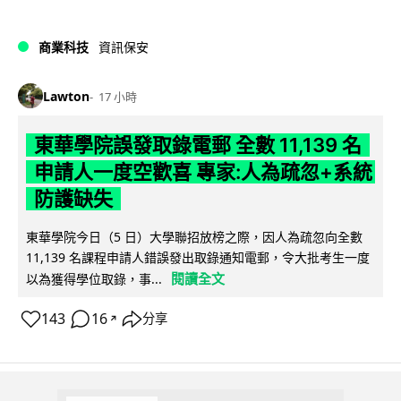
商業科技
資訊保安
Lawton
17 小時
東華學院誤發取錄電郵 全數 11,139 名
申請人一度空歡喜 專家:人為疏忽+系統
防護缺失
東華學院今日（5 日）大學聯招放榜之際，因人為疏忽向全數
11,139 名課程申請人錯誤發出取錄通知電郵，令大批考生一度
閱讀全文
以為獲得學位取錄，事...
143
16
分享
↗