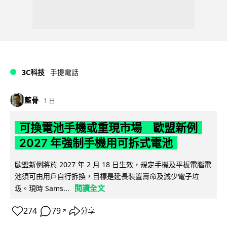
3C科技
手提電話
藍骨
1 日
可換電池手機或重現市場 歐盟新例
2027 年強制手機用可拆式電池
歐盟新例將於 2027 年 2 月 18 日生效，規定手機及平板電腦電
池須可由用戶自行拆換，目標是延長裝置壽命及減少電子垃
閱讀全文
圾。現時 Sams...
274
79
分享
↗