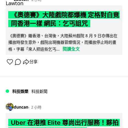
《奧德賽》大陸戲院都爆機 定格對白竟
同香港一樣 網民：乞丐詛咒
《奧德賽》繼香港、台灣後，大陸蘇州戲院 8 月 9 日亦傳出在
播放時發生意外，戲院出現機器冒煙情況，而播放停止時的畫
閱讀全文
格，字幕「來人把這些乞丐...
分享
科技娛樂
科技新聞
duncan
2 小時
Uber 在港推 Elite 尊尚出行服務！夥拍