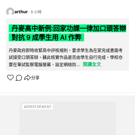
arthur
8 小時
丹麥高中新例:回家功課一律加口頭答辯
對抗 9 成學生用 AI 作弊
丹麥政府即時收緊高中評核規則，要求學生為在家完成書面考
試接受口頭答辯，藉此核實作品是否由學生自行完成。學校亦
閱讀全文
要在筆試監察電腦螢幕、設定網絡防...
分享
ADVERTISEMENT