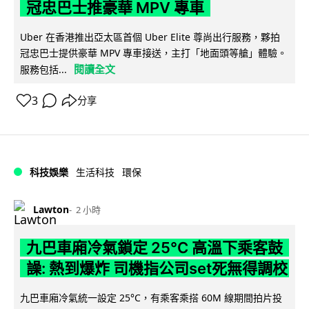
冠忠巴士推豪華 MPV 專車
Uber 在香港推出亞太區首個 Uber Elite 尊尚出行服務，夥拍
冠忠巴士提供豪華 MPV 專車接送，主打「地面頭等艙」體驗。
閱讀全文
服務包括...
3
分享
科技娛樂
生活科技
環保
Lawton
2 小時
九巴車廂冷氣鎖定 25°C 高溫下乘客鼓
譟: 熱到爆炸 司機指公司set死無得調校
九巴車廂冷氣統一設定 25°C，有乘客乘搭 60M 線期間拍片投