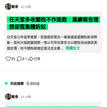
藍骨
22 小時
任天堂多收關稅不作退款 業績報告理
想卻惹集體訴訟
任天堂公布首季業績，受遊戲熱賣及一筆美國退還關稅款項帶
動，盈利大幅跑贏預期。惟公司早前曾多次以關稅為由調高美
閱讀全文
國定價，如今關稅被裁定違法並全數...
35
4
分享
↗
科技娛樂
生活科技
藍骨
23 小時