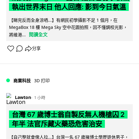
執出世界末日 他人回應: 影到今日氣溫
【睇完反而全身涼哂...】有網民初學攝影不足 1 個月，在
MegaBox 18 樓 Mega Sky 空中花園拍照，因不懂調校光影，
閱讀全文
將維港...
分享
商業科技
3D 打印
Lawton
1 小時
台灣 67 歲博士翁自製反無人機槍囚 2
年半 法官斥藏火藥恐危害治安
【自己整就會俾人拉...】台灣一名 67 歲擁博士學歷退休男子，