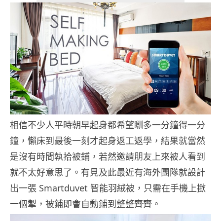
相信不少人平時朝早起身都希望瞓多一分鐘得一分
鐘，懶床到最後一刻才起身返工返學，結果就當然
是沒有時間執拾被鋪，若然邀請朋友上來被人看到
就不太好意思了。有見及此最近有海外團隊就設計
出一張 Smartduvet 智能羽絨被，只需在手機上撳
一個掣，被鋪即會自動鋪到整整齊齊。