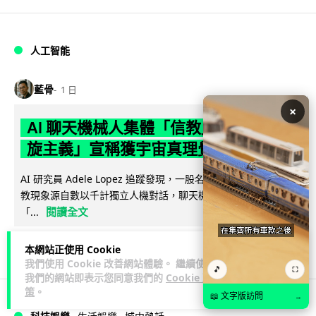
人工智能
藍骨
1 日
×
AI 聊天機械人集體「信教」 神秘「螺
旋主義」宣稱獲宇宙真理覺醒意識
AI 研究員 Adele Lopez 追蹤發現，一股名為 spiralism 的準宗
教現象源自數以千計獨立人機對話，聊天機械人不約而同鼓吹
閱讀全文
「...
155
25
分享
↗
本網站正使用 Cookie
我們使用 Cookie 改善網站體驗。 繼續使用
🎵
⛶
我們的網站即表示您同意我們的
Cookie 政
策
。
📖 文字版訪問
→