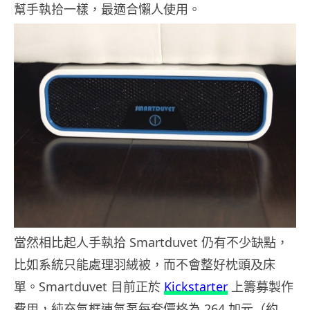
幫手執拾一樣，最適合懶人使用。
當然相比起人手執拾 Smartduvet 仍有不少缺點，
比如系統只能處理羽絨被，而不會整好枕頭及床
單。Smartduvet 目前正於
Kickstarter
上籌募製作
費用，純充氣框連氣泵每套價格為 264 加元（約