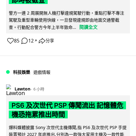
警方一連 2 周展開無人機打擊違規駕駛行動，重點打擊不專注
駕駛及重型車輛使用快線，一旦發現違規即由地面交通警截
閱讀全文
查。行動配合警方今年上半年致命...
85
12
分享
↗
科技娛樂
遊戲情報
Lawton
6 小時
PS6 及次世代 PSP 傳聞流出 記憶體危
機恐拖累推出時間
爆料媒體披露 Sony 次世代主機傳聞,指 PS6 及次世代 PSP 手提
裝置預計 2027 年底推出,分別為一款強大家用主機及一款性能