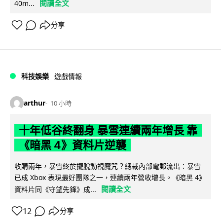
閱讀全文
40m...
分享
科技娛樂
遊戲情報
arthur
10 小時
十年低谷終翻身 暴雪連續兩年增長 靠
《暗黑 4》資料片逆襲
收購兩年，暴雪終於擺脫動視魔咒？總裁內部電郵流出：暴雪
已成 Xbox 表現最好團隊之一，連續兩年營收增長。《暗黑 4》
閱讀全文
資料片同《守望先鋒》成...
12
分享