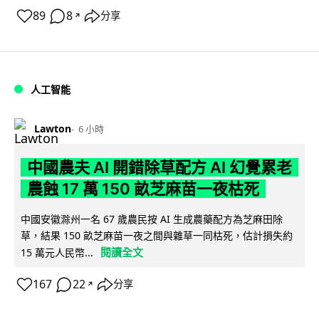
89
8
分享
↗
人工智能
Lawton
6 小時
中國農夫 AI 開錯除草配方 AI 幻覺累老
農蝕 17 萬 150 畝芝麻苗一夜枯死
中國安徽滁州一名 67 歲農民按 AI 生成農藥配方為芝麻田除
草，結果 150 畝芝麻苗一夜之間與雜草一同枯死，估計損失約
閱讀全文
15 萬元人民幣...
167
22
分享
↗