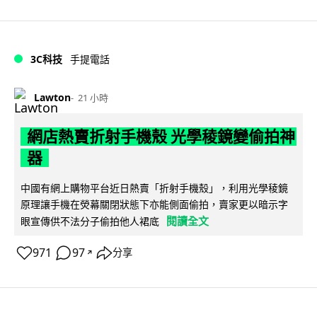
3C科技
手提電話
Lawton
21 小時
網店熱賣折射手機殼 光學稜鏡變偷拍神
器
中國有網上購物平台近日熱賣「折射手機殼」，利用光學稜鏡
原理讓手機在熒幕關閉狀態下亦能側面偷拍，賣家更以暗示字
閱讀全文
眼宣傳供不法分子偷拍他人裙底
971
97
分享
↗