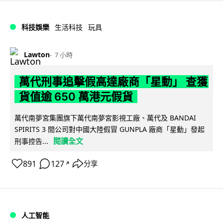
科技娛樂
生活科技
玩具
Lawton
7 小時
萬代刑事追擊假高達廠商「星動」 查獲
貨值逾 650 萬港元假貨
萬代南夢宮集團旗下萬代南夢宮影視工廠、萬代及 BANDAI
SPIRITS 3 間公司對中國大陸假冒 GUNPLA 廠商「星動」發起
閱讀全文
刑事控告...
891
127
分享
↗
人工智能