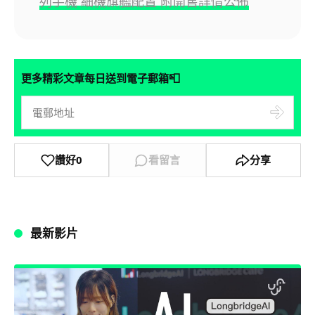
列手機 細機旗艦配置 附開售詳情公佈
📮
更多精彩文章每日送到電子郵箱
讚好
0
看留言
分享
最新影片