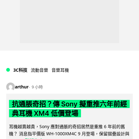
3C科技
流動音樂
音樂耳機
arthur
9 小時
抗通脹奇招？傳 Sony 擬重推六年前經
典耳機 XM4 低價登場
耳機越賣越貴，Sony 應對通脹的奇招居然是重推 6 年前的舊
機？ 消息指平價版 WH-1000XM4C 9 月登場，保留摺疊設計與