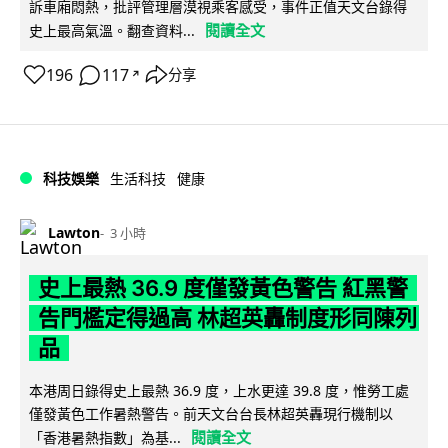
訴車廂悶熱，批評管理層漠視乘客感受，事件正值天文台錄得
閱讀全文
史上最高氣溫。翻查資料...
196
117
分享
↗
科技娛樂
生活科技
健康
Lawton
3 小時
史上最熱 36.9 度僅發黃色警告 紅黑警
告門檻定得過高 林超英轟制度形同陳列
品
本港周日錄得史上最熱 36.9 度，上水更達 39.8 度，惟勞工處
僅發黃色工作暑熱警告。前天文台台長林超英轟現行機制以
閱讀全文
「香港暑熱指數」為基...