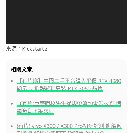
放
器
來源：Kickstarter
相關文章:
【有片睇】中國二手平台購入平價 RTX 4080
顯示卡 拆解發現只裝 RTX 3060 晶片
（有片)重慶職校學生違規帶流動電源被查 情
緒激動下跪求情
(有片) vivo X300 / X300 Pro初步評測 旗艦系