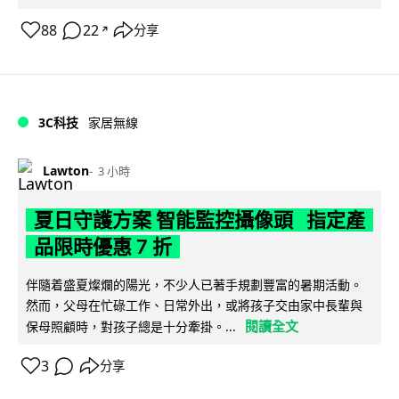
88
22
分享
↗
3C科技
家居無線
Lawton
3 小時
夏日守護方案 智能監控攝像頭 指定產
品限時優惠 7 折
伴隨着盛夏燦爛的陽光，不少人已著手規劃豐富的暑期活動。
然而，父母在忙碌工作、日常外出，或將孩子交由家中長輩與
閱讀全文
保母照顧時，對孩子總是十分牽掛。...
3
分享