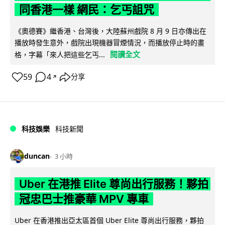
同香港一樣 網民：乞丐詛咒
《奧德賽》繼香港、台灣後，大陸蘇州戲院 8 月 9 日亦傳出在
播放時發生意外，戲院出現機器冒煙情況，而播放停止時的畫
閱讀全文
格，字幕「來人把這些乞丐...
59
4
分享
↗
科技娛樂
科技新聞
duncan
3 小時
Uber 在港推 Elite 尊尚出行服務！夥拍
冠忠巴士推豪華 MPV 專車
Uber 在香港推出亞太區首個 Uber Elite 尊尚出行服務，夥拍