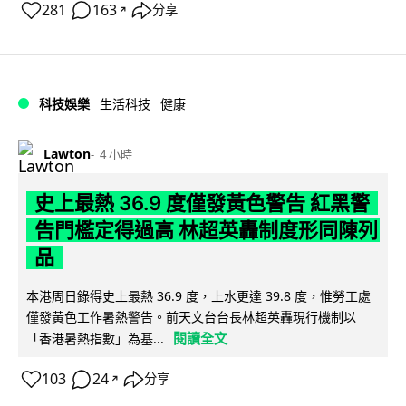
281
163
分享
↗
科技娛樂
生活科技
健康
Lawton
4 小時
史上最熱 36.9 度僅發黃色警告 紅黑警
告門檻定得過高 林超英轟制度形同陳列
品
本港周日錄得史上最熱 36.9 度，上水更達 39.8 度，惟勞工處
僅發黃色工作暑熱警告。前天文台台長林超英轟現行機制以
閱讀全文
「香港暑熱指數」為基...
103
24
分享
↗