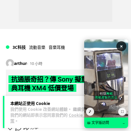
×
3C科技
流動音樂
音樂耳機
arthur
10 小時
抗通脹奇招？傳 Sony 擬重推六年前經
典耳機 XM4 低價登場
耳機越賣越貴，Sony 應對通脹的奇招居然是重推 6 年前的舊
本網站正使用 Cookie
機？ 消息指平價版 WH-1000XM4C 9 月登場，保留摺疊設計與
我們使用 Cookie 改善網站體驗。 繼續使用
🎵
⛶
閱讀全文
40m...
我們的網站即表示您同意我們的
Cookie 政
策
。
📖 文字版訪問
→
分享