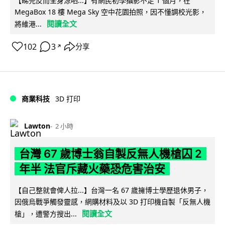
【睇完反而全身涼哂...】有網民初學攝影不足 1 個月，在
MegaBox 18 樓 Mega Sky 空中花園拍照，因不懂調校光影，
閱讀全文
將維港...
102
3
分享
↗
商業科技
3D 打印
Lawton
2 小時
台灣 67 歲博士翁自製反無人機槍囚 2
年半 法官斥藏火藥恐危害治安
【自己整就會俾人拉...】台灣一名 67 歲擁博士學歷退休男子，
因俄烏戰爭觸發靈感，網購材料及以 3D 打印機自製「反無人機
閱讀全文
槍」，遭警方搜出...