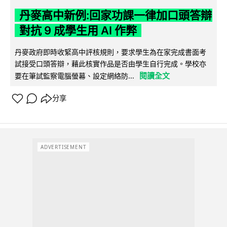
丹麥高中新例:回家功課一律加口頭答辯
對抗 9 成學生用 AI 作弊
丹麥政府即時收緊高中評核規則，要求學生為在家完成書面考
試接受口頭答辯，藉此核實作品是否由學生自行完成。學校亦
閱讀全文
要在筆試監察電腦螢幕、設定網絡防...
分享
ADVERTISEMENT