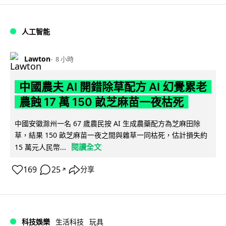
人工智能
Lawton
8 小時
中國農夫 AI 開錯除草配方 AI 幻覺累老
農蝕 17 萬 150 畝芝麻苗一夜枯死
中國安徽滁州一名 67 歲農民按 AI 生成農藥配方為芝麻田除
草，結果 150 畝芝麻苗一夜之間與雜草一同枯死，估計損失約
閱讀全文
15 萬元人民幣...
169
25
分享
↗
科技娛樂
生活科技
玩具