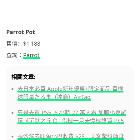
Parrot
Pot
售價：
$1,188
查詢：
P
arrot
相關文章:
去日本必買 Apple新年優惠+限定商品 買機
送限量だるま（達磨）AirTag
只是去買 PS5, 6 小時 27 萬人看 加藤小夏試
玩《沉默之丘 f》 借機一月未爆機終買 PS5
長沙灣去旺角小巴收費 $28 乘客驚訝轉身