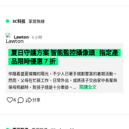
3C科技
家居無線
Lawton
4 小時
夏日守護方案 智能監控攝像頭 指定產
品限時優惠 7 折
伴隨着盛夏燦爛的陽光，不少人已著手規劃豐富的暑期活動。
然而，父母在忙碌工作、日常外出，或將孩子交由家中長輩與
閱讀全文
保母照顧時，對孩子總是十分牽掛。...
4
分享