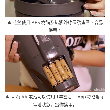
▲ 花盆使用
ABS
樹脂及抗紫外線保護塗層，容易
保養。
▲
4
顆
AA
電池可以使用 1年左右， App 亦會顯示
電池狀態，提你換電。