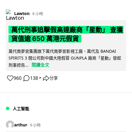
Lawton
8 小時
萬代刑事追擊假高達廠商「星動」 查獲
貨值逾 650 萬港元假貨
萬代南夢宮集團旗下萬代南夢宮影視工廠、萬代及 BANDAI
SPIRITS 3 間公司對中國大陸假冒 GUNPLA 廠商「星動」發起
閱讀全文
刑事控告...
960
138
分享
↗
人工智能
arthur
9 小時