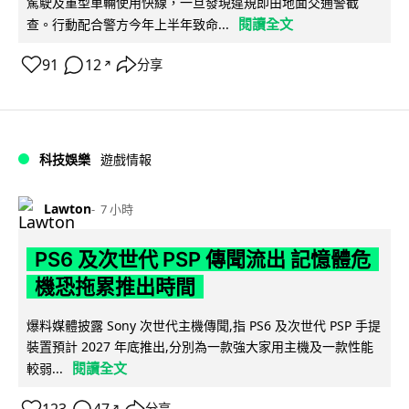
駕駛及重型車輛使用快線，一旦發現違規即由地面交通警截
閱讀全文
查。行動配合警方今年上半年致命...
91
12
分享
↗
科技娛樂
遊戲情報
Lawton
7 小時
PS6 及次世代 PSP 傳聞流出 記憶體危
機恐拖累推出時間
爆料媒體披露 Sony 次世代主機傳聞,指 PS6 及次世代 PSP 手提
裝置預計 2027 年底推出,分別為一款強大家用主機及一款性能
閱讀全文
較弱...
分享
↗