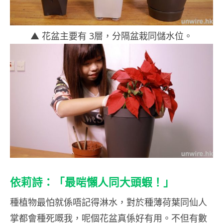
▲ 花盆主要有 3層，分隔盆栽同儲水位。
依莉詩：「最啱懶人同大頭蝦！」
種植物最怕就係唔記得淋水，對於種薄荷葉同仙人
掌都會種死嘅我，呢個花盆真係好有用。不但有數