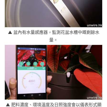
▲ 盆內有水量感應器，監測花盆水槽中嘅剩餘水
量。
▲ 肥料濃度、環境溫度及日照強度會以儀表形式顯