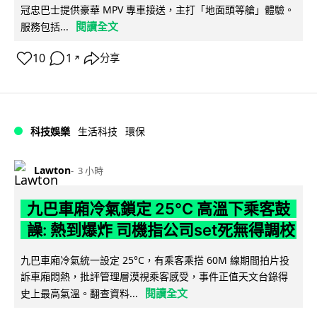
冠忠巴士提供豪華 MPV 專車接送，主打「地面頭等艙」體驗。
閱讀全文
服務包括...
10
1
分享
↗
科技娛樂
生活科技
環保
Lawton
3 小時
九巴車廂冷氣鎖定 25°C 高溫下乘客鼓
譟: 熱到爆炸 司機指公司set死無得調校
九巴車廂冷氣統一設定 25°C，有乘客乘搭 60M 線期間拍片投
訴車廂悶熱，批評管理層漠視乘客感受，事件正值天文台錄得
閱讀全文
史上最高氣溫。翻查資料...