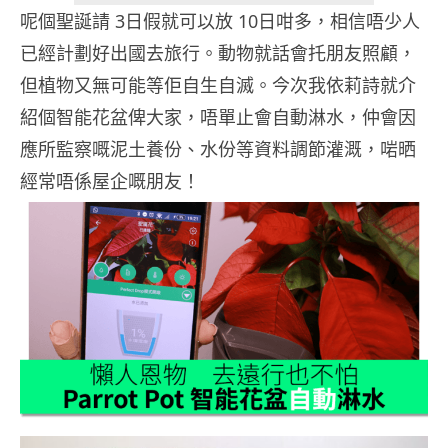
呢個聖誕請 3日假就可以放 10日咁多，相信唔少人
已經計劃好出國去旅行。動物就話會托朋友照顧，
但植物又無可能等佢自生自滅。今次我依莉詩就介
紹個智能花盆俾大家，唔單止會自動淋水，仲會因
應所監察嘅泥土養份、水份等資料調節灌溉，啱晒
經常唔係屋企嘅朋友！