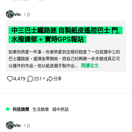
Vin
1 日
中三巴士鐵路迷 自製紙皮遙控巴士 門,
水撥識郁 + 實時GPS報站
如果你熱愛一件事，你會熱愛到怎樣的程度？一位就讀中三的
巴士鐵路迷，選擇由零開始，把自己的興趣一步步變成真正可
閱讀全文
以運作的作品。他以紙皮親手製作出...
4,479
251
分享
↗
科技娛樂
生活娛樂
城中熱話
Vin
1 日