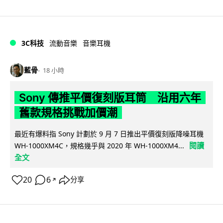
3C科技
流動音樂
音樂耳機
藍骨
18 小時
Sony 傳推平價復刻版耳筒 沿用六年
舊款規格挑戰加價潮
最近有爆料指 Sony 計劃於 9 月 7 日推出平價復刻版降噪耳機
閱讀
WH-1000XM4C，規格幾乎與 2020 年 WH-1000XM4...
全文
20
6
分享
↗