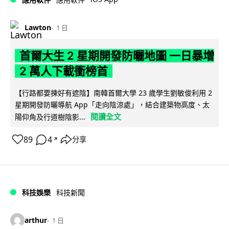
Lawton
1 日
首爾大生 2 星期開發防曬地圖 一日暴增
2 萬人下載衝榜首
【行路都要揀好有遮陰】南韓首爾大學 23 歲學生劉敏俊利用 2
星期開發防曬導航 App「走向陰涼處」，結合建築物高度、太
閱讀全文
陽仰角及行道樹陰影...
89
4
分享
↗
科技娛樂
科技新聞
arthur
1 日