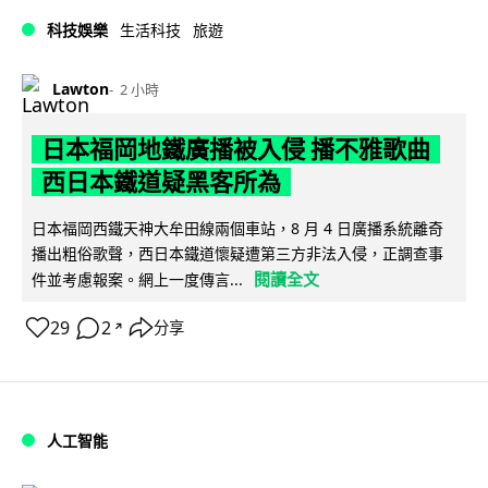
科技娛樂
生活科技
旅遊
Lawton
2 小時
日本福岡地鐵廣播被入侵 播不雅歌曲
西日本鐵道疑黑客所為
日本福岡西鐵天神大牟田線兩個車站，8 月 4 日廣播系統離奇
播出粗俗歌聲，西日本鐵道懷疑遭第三方非法入侵，正調查事
閱讀全文
件並考慮報案。網上一度傳言...
29
2
分享
↗
人工智能