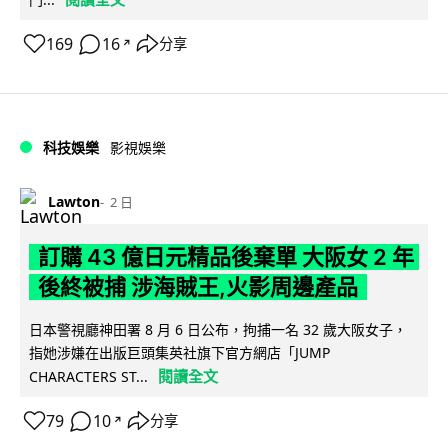
169
16
分享
↗
科技娛樂
影視娛樂
Lawton
2 日
訂購 43 億日元精品後棄單 大阪女 2 年
後終被捕 涉海賊王,火影周邊產品
日本警視廳神田署 8 月 6 日公布，拘捕一名 32 歲大阪女子，
指她涉嫌在出版巨頭集英社旗下官方網店「JUMP
閱讀全文
CHARACTERS ST...
79
10
分享
↗