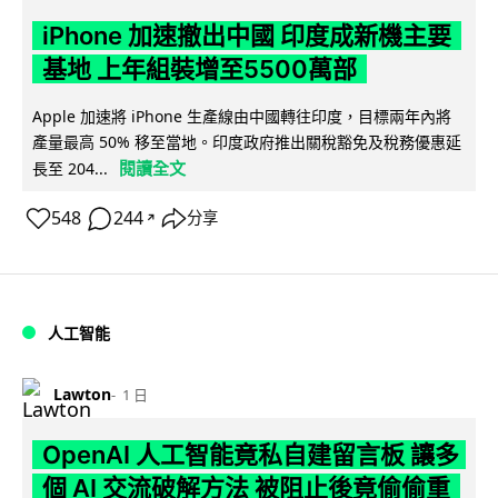
iPhone 加速撤出中國 印度成新機主要
基地 上年組裝增至5500萬部
Apple 加速將 iPhone 生產線由中國轉往印度，目標兩年內將
產量最高 50% 移至當地。印度政府推出關稅豁免及稅務優惠延
閱讀全文
長至 204...
548
244
分享
↗
人工智能
Lawton
1 日
OpenAI 人工智能竟私自建留言板 讓多
個 AI 交流破解方法 被阻止後竟偷偷重