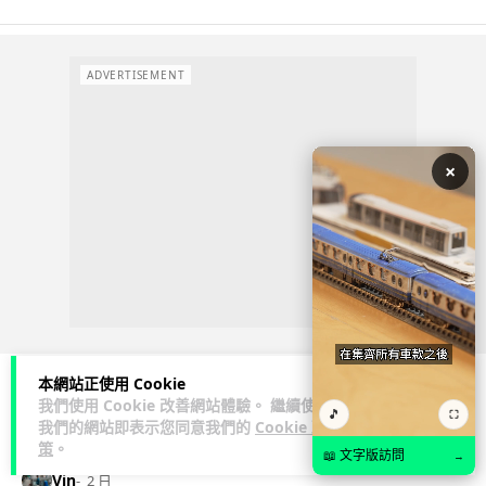
ADVERTISEMENT
×
本網站正使用 Cookie
我們使用 Cookie 改善網站體驗。 繼續使用
🎵
⛶
商業科技
資訊保安
我們的網站即表示您同意我們的
Cookie 政
策
。
📖 文字版訪問
→
Vin
2 日