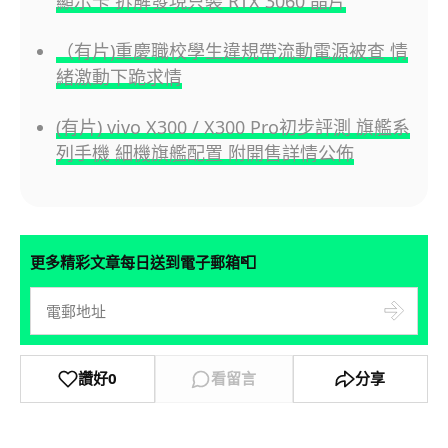
顯示卡 拆解發現只裝 RTX 3060 晶片
（有片)重慶職校學生違規帶流動電源被查 情
緒激動下跪求情
(有片) vivo X300 / X300 Pro初步評測 旗艦系
列手機 細機旗艦配置 附開售詳情公佈
📮
更多精彩文章每日送到電子郵箱
讚好
0
看留言
分享