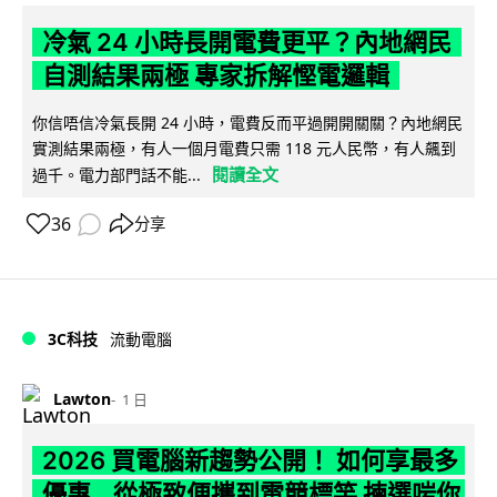
冷氣 24 小時長開電費更平？內地網民
自測結果兩極 專家拆解慳電邏輯
你信唔信冷氣長開 24 小時，電費反而平過開開關關？內地網民
實測結果兩極，有人一個月電費只需 118 元人民幣，有人飆到
閱讀全文
過千。電力部門話不能...
36
分享
3C科技
流動電腦
Lawton
1 日
2026 買電腦新趨勢公開！ 如何享最多
優惠 從極致便攜到電競標竿 揀選啱你