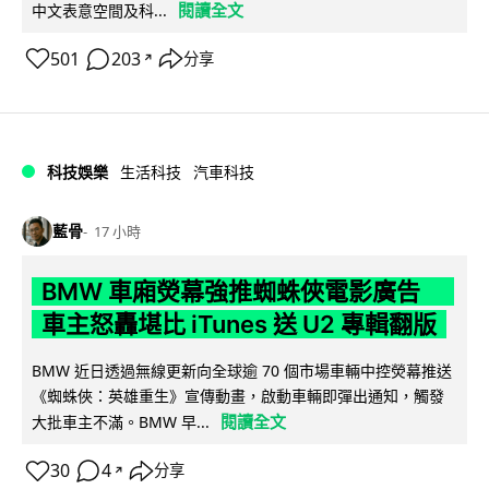
閱讀全文
中文表意空間及科...
501
203
分享
↗
科技娛樂
生活科技
汽車科技
藍骨
17 小時
BMW 車廂熒幕強推蜘蛛俠電影廣告
車主怒轟堪比 iTunes 送 U2 專輯翻版
BMW 近日透過無線更新向全球逾 70 個市場車輛中控熒幕推送
《蜘蛛俠：英雄重生》宣傳動畫，啟動車輛即彈出通知，觸發
閱讀全文
大批車主不滿。BMW 早...
30
4
分享
↗