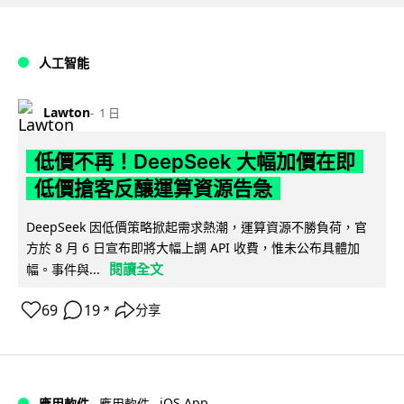
人工智能
Lawton
1 日
低價不再！DeepSeek 大幅加價在即
低價搶客反釀運算資源告急
DeepSeek 因低價策略掀起需求熱潮，運算資源不勝負荷，官
方於 8 月 6 日宣布即將大幅上調 API 收費，惟未公布具體加
閱讀全文
幅。事件與...
69
19
分享
↗
iOS App
應用軟件
應用軟件