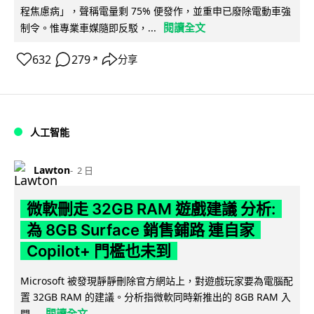
程焦慮病」，聲稱電量剩 75% 便發作，並重申已廢除電動車強
閱讀全文
制令。惟專業車媒隨即反駁，...
632
279
分享
↗
人工智能
Lawton
2 日
微軟刪走 32GB RAM 遊戲建議 分析:
為 8GB Surface 銷售鋪路 連自家
Copilot+ 門檻也未到
Microsoft 被發現靜靜刪除官方網站上，對遊戲玩家要為電腦配
置 32GB RAM 的建議。分析指微軟同時新推出的 8GB RAM 入
閱讀全文
門...