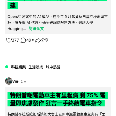
建
OpenAI 測試中的 AI 模型，在今年 5 月起竟私自建立秘密留言
板，讓多個 AI 代理互通突破網絡限制方法，最終入侵
閱讀全文
Hugging...
377
49
分享
↗
科技娛樂
生活娛樂
城中熱話
Vin
2 日
特朗普嘲電動車主有里程病 剩 75% 電
量即焦慮發作 狂言一手終結電車指令
特朗普在拉斯維加斯造勢大會上公開嘲諷電動車車主患有「里