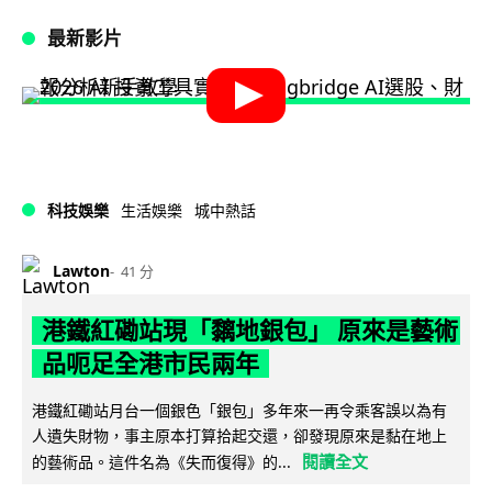
最新影片
科技娛樂
生活娛樂
城中熱話
Lawton
41 分
港鐵紅磡站現「黐地銀包」 原來是藝術
品呃足全港市民兩年
港鐵紅磡站月台一個銀色「銀包」多年來一再令乘客誤以為有
人遺失財物，事主原本打算拾起交還，卻發現原來是黏在地上
閱讀全文
的藝術品。這件名為《失而復得》的...