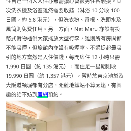
性自己一個人入住亦無需擔心會被男住客騷擾。其
次洗衣機及浴室雖然需要收錢（淋浴 10 分收 100
日圓，約 6.8 港元），但洗衣粉、番梘、洗頭水及
風筒則免費任用。另一方面，Net Maru 亦設有投
幣式儲物櫃供大家擺放大型行李，雖則所有房間都
不能吸煙，但旅館內亦設有吸煙室。不過提起最吸
引的地方當然是入住價錢，每間房住 12 小時只需
1,990 日圓（約 135 港元），而住足一星期則收
19,990 日圓（約 1,357 港元），暫時於東京池袋及
大阪道頓堀都有分店，距離地鐵站不算太遠，有興
趣的話不妨到
官網
預約。