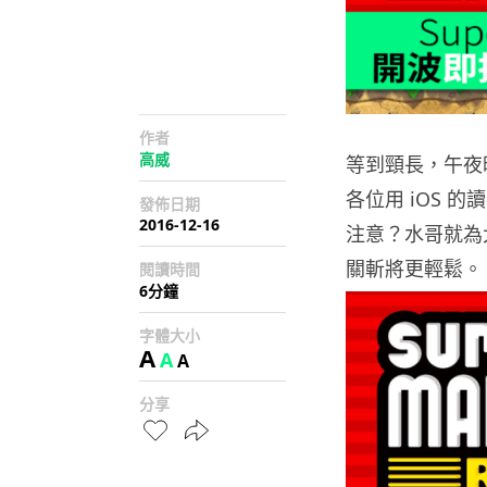
作者
高威
等到頸長，午夜時分
各位用 iOS
發佈日期
2016-12-16
注意？水哥就為
關斬將更輕鬆。
閱讀時間
6分鐘
字體大小
A
A
A
分享