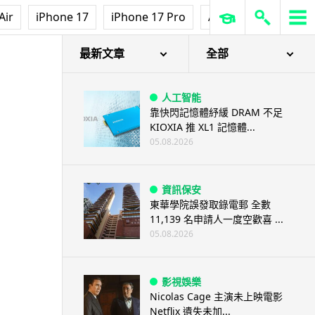
Air
iPhone 17
iPhone 17 Pro
AirPods Pro 3
Ap
最新文章
全部
人工智能
靠快閃記憶體紓緩 DRAM 不足
KIOXIA 推 XL1 記憶體...
05.08.2026
資訊保安
東華學院誤發取錄電郵 全數
11,139 名申請人一度空歡喜 ...
05.08.2026
影視娛樂
Nicolas Cage 主演未上映電影
Netflix 遺失未加...