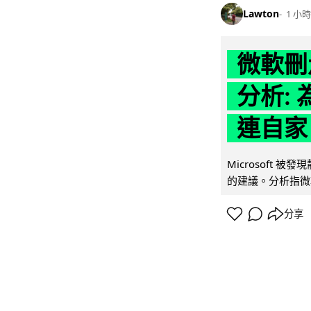
Lawton
1 小時
微軟刪走
分析: 
連自家 
Microsoft 
的建議。分析指微軟同
分享