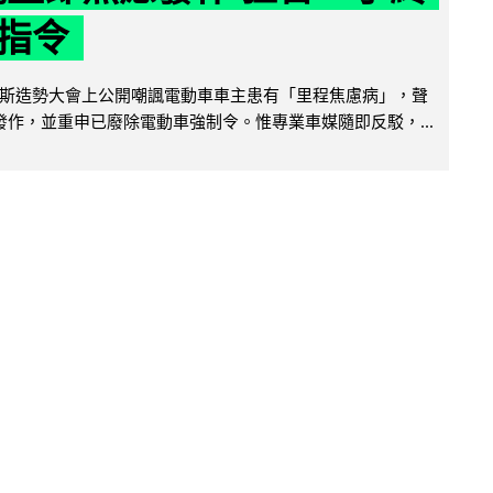
指令
斯造勢大會上公開嘲諷電動車車主患有「里程焦慮病」，聲
便發作，並重申已廢除電動車強制令。惟專業車媒隨即反駁，...