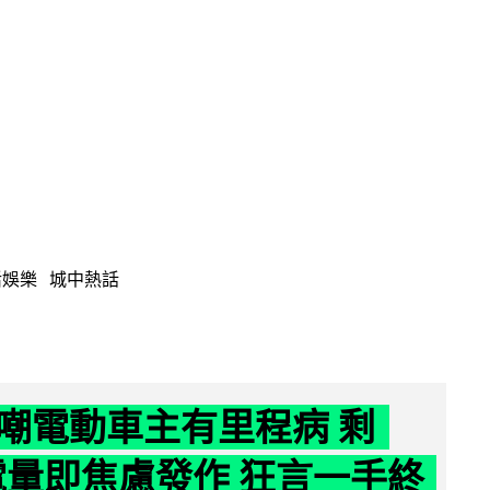
活娛樂
城中熱話
嘲電動車主有里程病 剩
 電量即焦慮發作 狂言一手終