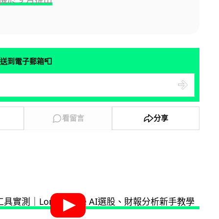
📮
送到電子郵箱
看留言
分享