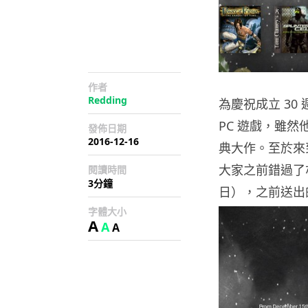
作者
Redding
為慶祝成立 30 
PC 遊戲，雖
發佈日期
2016-12-16
典大作。至於來到 
大家之前錯過了亦
閱讀時間
3分鐘
日），之前送出
字體大小
A
A
A