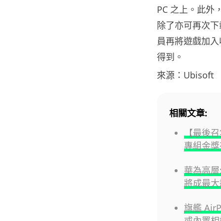
PC 之上。此
除了亦可再次下
員再將遊戲加入收
得到。
來源：Ubisoft
相關文章:
【最後召集
專組金獎
華為高層:
將成最大
旗艦 Air
或內置相