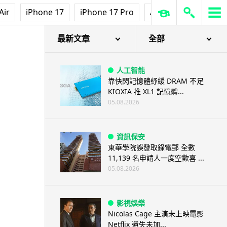
Air
iPhone 17
iPhone 17 Pro
AirPods Pro 3
Ap
最新文章
全部
人工智能
靠快閃記憶體紓緩 DRAM 不足
KIOXIA 推 XL1 記憶體...
05.08.2026
資訊保安
東華學院誤發取錄電郵 全數
11,139 名申請人一度空歡喜 ...
05.08.2026
影視娛樂
Nicolas Cage 主演未上映電影
Netflix 遺失未加...