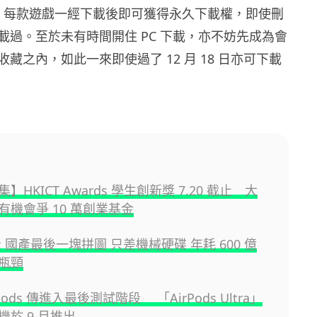
外，每款遊戲一經下載後即可獲得永久下載權，即使刪
載過。至於未有時間開住 PC 下載，亦不妨先成為會
藏之內，如此一來即使過了 12 月 18 日亦可下載
】HKICT Awards 學生創新獎 7.20 截止 大
有機會爭 10 萬創業基金
 國產最後一塊拼圖 只差機械硬碟 年耗 600 億
瓶頸
Pods 傳進入最後測試階段 「AirPods Ultra」
機於 9 月推出