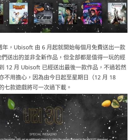
週年，Ubisoft 由 6 月起就開始每個月免費送出一款
然他們送出的並非全新作品，但全部都是值得一玩的經
12 月 Ubisoft 已經送出最後一款作品，不過若然
不用擔心，因為由今日起至星期日（12 月 18
的七款遊戲將可一次過下載。