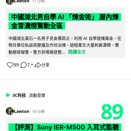
Lawton
17 小時
中國湖北男自學 AI 「煉金術」 屋內煉
金冒濃煙驚動全區
中國湖北黃石一名男子見金價高企，利用 AI 自學提煉黃金，在
租住單位私設高壓爐及作坊冶煉，過程產生大量刺鼻濃煙，驚
閱讀全文
動鄰居報警。警方到場揭發整...
99
7
分享
↗
3C科技
流動音樂
89
Lawton
18 小時
【評測】Sony IER-M500 入耳式監聽