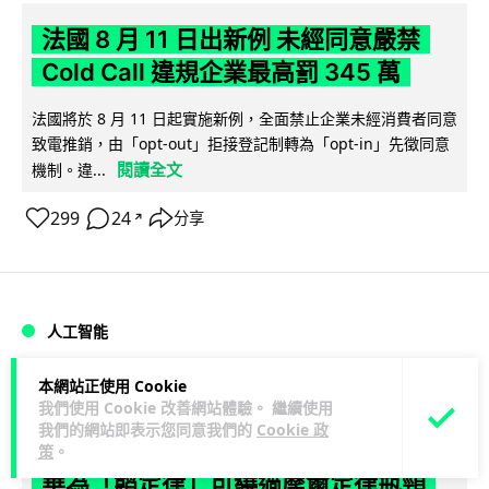
法國 8 月 11 日出新例 未經同意嚴禁
Cold Call 違規企業最高罰 345 萬
法國將於 8 月 11 日起實施新例，全面禁止企業未經消費者同意
致電推銷，由「opt-out」拒接登記制轉為「opt-in」先徵同意
閱讀全文
機制。違...
299
24
分享
↗
人工智能
本網站正使用 Cookie
Lawton
22 小時
我們使用 Cookie 改善網站體驗。 繼續使用
我們的網站即表示您同意我們的
Cookie 政
華為科學家警告 NVIDIA 已近物理極限
策
。
華為「韜定律」可繞過摩爾定律瓶頸