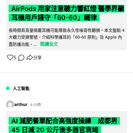
AirPods 用家注意聽力響紅燈 醫學界籲
耳機用戶謹守「60-60」鐵律
長時間高音量佩戴耳機可能導致永久性噪音性聽損。本文盤點 4
大聽力受損警號，介紹科學護耳的「60-60 原則」及 Apple 內
閱讀全文
置防護功能，...
5
分享
人工智能
arthur
4 小時
AI 減肥餐單配合高強度操練 成都男
45 日減 20 公斤後多器官衰竭