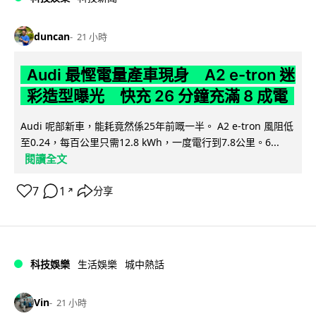
duncan
21 小時
Audi 最慳電量產車現身 A2 e-tron 迷
彩造型曝光 快充 26 分鐘充滿 8 成電
Audi 呢部新車，能耗竟然係25年前嘅一半。 A2 e-tron 風阻低
至0.24，每百公里只需12.8 kWh，一度電行到7.8公里。6...
閱讀全文
7
1
分享
↗
科技娛樂
生活娛樂
城中熱話
Vin
21 小時