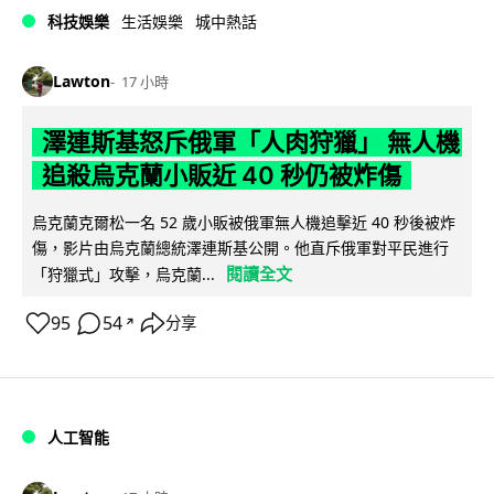
科技娛樂
生活娛樂
城中熱話
Lawton
17 小時
澤連斯基怒斥俄軍「人肉狩獵」 無人機
追殺烏克蘭小販近 40 秒仍被炸傷
烏克蘭克爾松一名 52 歲小販被俄軍無人機追擊近 40 秒後被炸
傷，影片由烏克蘭總統澤連斯基公開。他直斥俄軍對平民進行
閱讀全文
「狩獵式」攻擊，烏克蘭...
95
54
分享
↗
人工智能