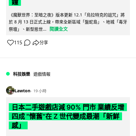
鐘
《魔獸世界：至暗之夜》版本更新 12.1「烏拉特克的詛咒」將
於 8 月 13 日正式上線，帶來全新區域「盤蛇島」、地城「毒牙
閱讀全文
祭壇」、新型態世...
115
分享
科技娛樂
遊戲情報
Lawton
19 小時
日本二手遊戲店減 90% 門市 業績反增
四成 "懷舊"在 Z 世代變成最潮「新鮮
感」