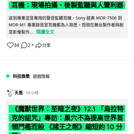
耳機：現場拍攝、後製監聽與人聲利器
談到專業混音專用的聲音監聽耳機，Sony 經典 MDR-7506 到
MDR-M1 專業錄音室耳機都為人熟悉。而現在舞台製作者與創
閱讀全文
意影像製作...
34
2
分享
↗
科技娛樂
遊戲情報
天恩
18 小時
《魔獸世界：至暗之夜》12.1 「烏拉特
克的詛咒」專訪：巢穴不為提高世界首
領門檻而設 《諸王之眠》縮短約 10 分