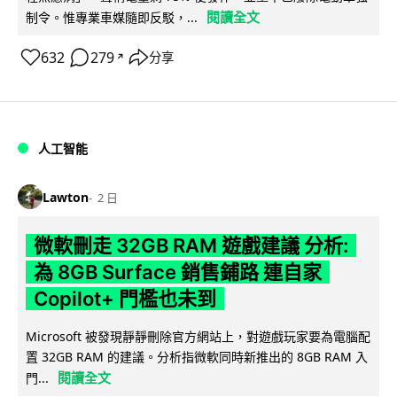
閱讀全文
制令。惟專業車媒隨即反駁，...
632
279
分享
↗
人工智能
Lawton
2 日
微軟刪走 32GB RAM 遊戲建議 分析:
為 8GB Surface 銷售鋪路 連自家
Copilot+ 門檻也未到
Microsoft 被發現靜靜刪除官方網站上，對遊戲玩家要為電腦配
置 32GB RAM 的建議。分析指微軟同時新推出的 8GB RAM 入
閱讀全文
門...