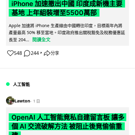
iPhone 加速撤出中國 印度成新機主要
基地 上年組裝增至5500萬部
Apple 加速將 iPhone 生產線由中國轉往印度，目標兩年內將
產量最高 50% 移至當地。印度政府推出關稅豁免及稅務優惠延
閱讀全文
長至 204...
548
244
分享
↗
人工智能
Lawton
1 日
OpenAI 人工智能竟私自建留言板 讓多
個 AI 交流破解方法 被阻止後竟偷偷重