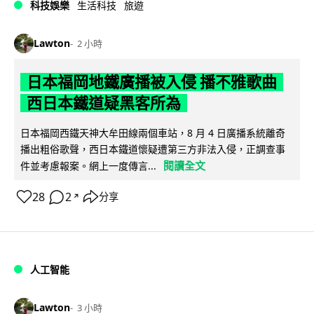
科技娛樂
生活科技
旅遊
Lawton
2 小時
日本福岡地鐵廣播被入侵 播不雅歌曲
西日本鐵道疑黑客所為
日本福岡西鐵天神大牟田線兩個車站，8 月 4 日廣播系統離奇
播出粗俗歌聲，西日本鐵道懷疑遭第三方非法入侵，正調查事
閱讀全文
件並考慮報案。網上一度傳言...
28
2
分享
↗
人工智能
Lawton
3 小時