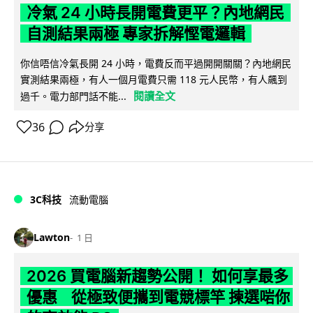
冷氣 24 小時長開電費更平？內地網民
自測結果兩極 專家拆解慳電邏輯
你信唔信冷氣長開 24 小時，電費反而平過開開關關？內地網民
實測結果兩極，有人一個月電費只需 118 元人民幣，有人飆到
閱讀全文
過千。電力部門話不能...
36
分享
3C科技
流動電腦
Lawton
1 日
2026 買電腦新趨勢公開！ 如何享最多
優惠 從極致便攜到電競標竿 揀選啱你