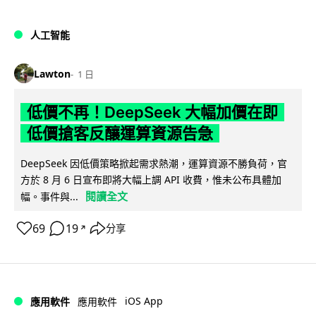
人工智能
Lawton
1 日
低價不再！DeepSeek 大幅加價在即
低價搶客反釀運算資源告急
DeepSeek 因低價策略掀起需求熱潮，運算資源不勝負荷，官
方於 8 月 6 日宣布即將大幅上調 API 收費，惟未公布具體加
閱讀全文
幅。事件與...
69
19
分享
↗
iOS App
應用軟件
應用軟件