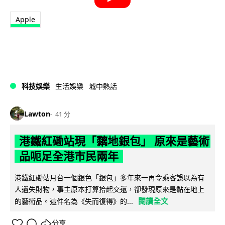
Apple
科技娛樂
生活娛樂
城中熱話
Lawton
41 分
港鐵紅磡站現「黐地銀包」 原來是藝術
品呃足全港市民兩年
港鐵紅磡站月台一個銀色「銀包」多年來一再令乘客誤以為有
人遺失財物，事主原本打算拾起交還，卻發現原來是黏在地上
閱讀全文
的藝術品。這件名為《失而復得》的...
分享