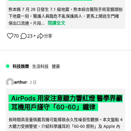
熊本縣 7 月 28 日發生 7.1 級地震，熊本綜合醫院手術室鏡頭拍
下地震一刻，醫護人員臨危不亂保護病人，更馬上開逃生門確
閱讀全文
保出口流通。片段...
70
23
分享
↗
科技娛樂
生活科技
健康
arthur
2 日
AirPods 用家注意聽力響紅燈 醫學界籲
耳機用戶謹守「60-60」鐵律
長時間高音量佩戴耳機可能導致永久性噪音性聽損。本文盤點 4
大聽力受損警號，介紹科學護耳的「60-60 原則」及 Apple 內