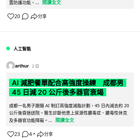
閱讀全文
置防護功能，...
20
分享
人工智能
arthur
2 日
AI 減肥餐單配合高強度操練 成都男
45 日減 20 公斤後多器官衰竭
成都一名男子跟隨 AI 制訂高強度減脂計劃，45 日內減去約 20
公斤後昏迷送院。醫生診斷他患上尿源性膿毒症、膿毒性休克
閱讀全文
及多器官功能障礙。...
23
4
分享
↗