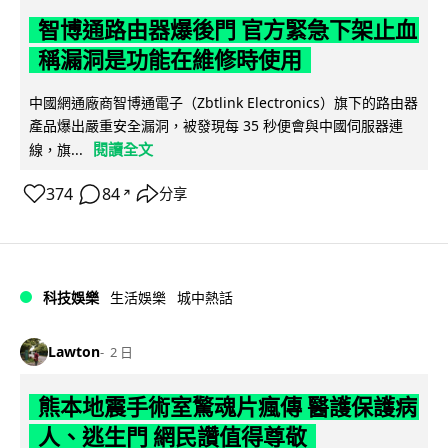
智博通路由器爆後門 官方緊急下架止血
稱漏洞是功能在維修時使用
中國網通廠商智博通電子（Zbtlink Electronics）旗下的路由器
產品爆出嚴重安全漏洞，被發現每 35 秒便會與中國伺服器連
閱讀全文
線，旗...
374
84
分享
↗
科技娛樂
生活娛樂
城中熱話
Lawton
2 日
熊本地震手術室驚魂片瘋傳 醫護保護病
人、逃生門 網民讚值得尊敬