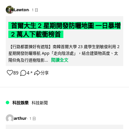
Lawton
1 日
首爾大生 2 星期開發防曬地圖 一日暴增
2 萬人下載衝榜首
【行路都要揀好有遮陰】南韓首爾大學 23 歲學生劉敏俊利用 2
星期開發防曬導航 App「走向陰涼處」，結合建築物高度、太
閱讀全文
陽仰角及行道樹陰影...
89
4
分享
↗
科技娛樂
科技新聞
arthur
1 日