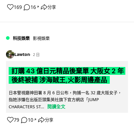
169
16
分享
↗
科技娛樂
影視娛樂
Lawton
2 日
訂購 43 億日元精品後棄單 大阪女 2 年
後終被捕 涉海賊王,火影周邊產品
日本警視廳神田署 8 月 6 日公布，拘捕一名 32 歲大阪女子，
指她涉嫌在出版巨頭集英社旗下官方網店「JUMP
閱讀全文
CHARACTERS ST...
79
10
分享
↗