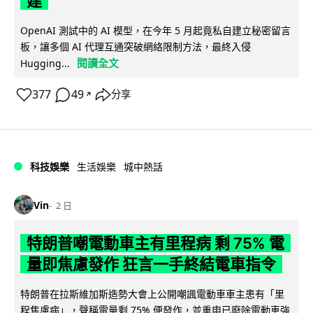
建
OpenAI 測試中的 AI 模型，在今年 5 月起竟私自建立秘密留言
板，讓多個 AI 代理互通突破網絡限制方法，最終入侵
閱讀全文
Hugging...
377
49
分享
↗
科技娛樂
生活娛樂
城中熱話
Vin
2 日
特朗普嘲電動車主有里程病 剩 75% 電
量即焦慮發作 狂言一手終結電車指令
特朗普在拉斯維加斯造勢大會上公開嘲諷電動車車主患有「里
程焦慮病」，聲稱電量剩 75% 便發作，並重申已廢除電動車強