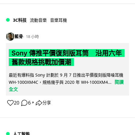
3C科技
流動音樂
音樂耳機
藍骨
18 小時
Sony 傳推平價復刻版耳筒 沿用六年
舊款規格挑戰加價潮
最近有爆料指 Sony 計劃於 9 月 7 日推出平價復刻版降噪耳機
閱讀
WH-1000XM4C，規格幾乎與 2020 年 WH-1000XM4...
全文
20
6
分享
↗
人工智能