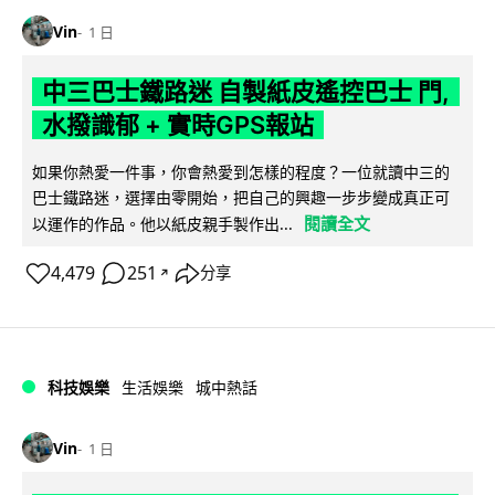
Vin
1 日
中三巴士鐵路迷 自製紙皮遙控巴士 門,
水撥識郁 + 實時GPS報站
如果你熱愛一件事，你會熱愛到怎樣的程度？一位就讀中三的
巴士鐵路迷，選擇由零開始，把自己的興趣一步步變成真正可
閱讀全文
以運作的作品。他以紙皮親手製作出...
4,479
251
分享
↗
科技娛樂
生活娛樂
城中熱話
Vin
1 日