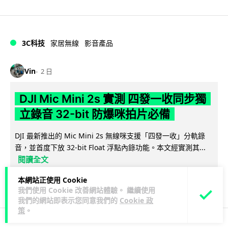
3C科技
家居無線
影音產品
Vin
2 日
DJI Mic Mini 2s 實測 四發一收同步獨
立錄音 32-bit 防爆咪拍片必備
DJI 最新推出的 Mic Mini 2s 無線咪支援「四發一收」分軌錄
音，並首度下放 32-bit Float 浮點內錄功能。本文經實測其...
閱讀全文
本網站正使用 Cookie
253
1
分享
↗
我們使用 Cookie 改善網站體驗。 繼續使用
我們的網站即表示您同意我們的
Cookie 政
策
。