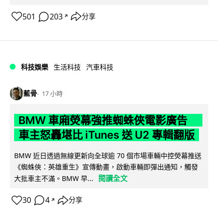
501
203
分享
↗
科技娛樂
生活科技
汽車科技
藍骨
17 小時
BMW 車廂熒幕強推蜘蛛俠電影廣告
車主怒轟堪比 iTunes 送 U2 專輯翻版
BMW 近日透過無線更新向全球逾 70 個市場車輛中控熒幕推送
《蜘蛛俠：英雄重生》宣傳動畫，啟動車輛即彈出通知，觸發
閱讀全文
大批車主不滿。BMW 早...
30
4
分享
↗