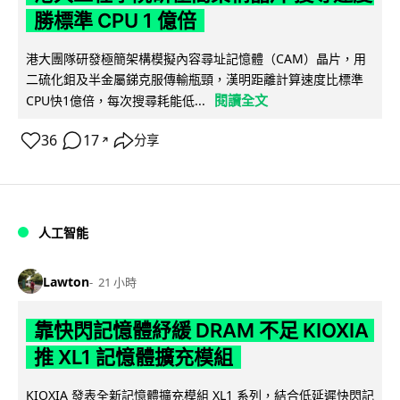
勝標準 CPU 1 億倍
港大團隊研發極簡架構模擬內容尋址記憶體（CAM）晶片，用
二硫化鉬及半金屬銻克服傳輸瓶頸，漢明距離計算速度比標準
閱讀全文
CPU快1億倍，每次搜尋耗能低...
36
17
分享
↗
人工智能
Lawton
21 小時
靠快閃記憶體紓緩 DRAM 不足 KIOXIA
推 XL1 記憶體擴充模組
KIOXIA 發表全新記憶體擴充模組 XL1 系列，結合低延遲快閃記