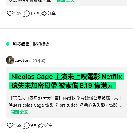
閱讀全文
以為獲得學位取錄，事...
145
17
分享
↗
科技娛樂
影視娛樂
Lawton
23 小時
Nicolas Cage 主演未上映電影 Netflix
遺失未加密母帶 被索償 8.19 億港元
【唔見未加密母帶咁大件事】Netflix 洛杉磯辦公室被竊，未上
映的 Nicolas Cage 電影《Fortitude》母帶亦告失蹤。電影...
閱讀全文
168
9
分享
↗