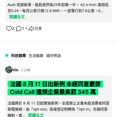
Audi 呢部新車，能耗竟然係25年前嘅一半。 A2 e-tron 風阻低
至0.24，每百公里只需12.8 kWh，一度電行到7.8公里。6...
閱讀全文
2
1
分享
↗
科技娛樂
生活娛樂
城中熱話
Vin
2 小時
法國 8 月 11 日出新例 未經同意嚴禁
Cold Call 違規企業最高罰 345 萬
法國將於 8 月 11 日起實施新例，全面禁止企業未經消費者同意
致電推銷，由「opt-out」拒接登記制轉為「opt-in」先徵同意
閱讀全文
機制。違...