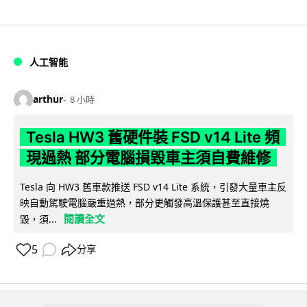
人工智能
arthur
8 小時
Tesla HW3 舊硬件裝 FSD v14 Lite 頻
現過熱 部分電腦損毀車主須自費維修
Tesla 向 HW3 舊車款推送 FSD v14 Lite 系統，引發大量車主反
映自動駕駛電腦嚴重過熱，部分更觸發高溫保護甚至直接燒
閱讀全文
毀，須...
5
分享