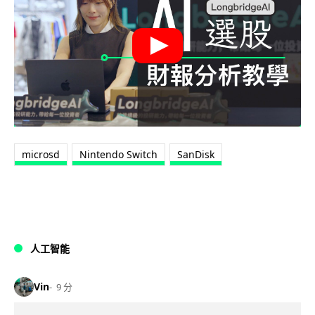
microsd
Nintendo Switch
SanDisk
人工智能
Vin
9 分