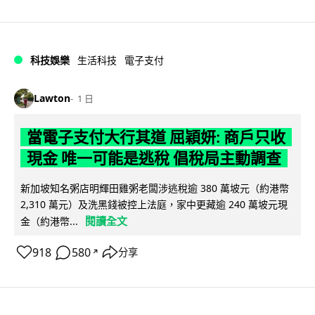
科技娛樂
生活科技
電子支付
Lawton
1 日
當電子支付大行其道 屈穎妍: 商戶只收
現金 唯一可能是逃稅 倡稅局主動調查
新加坡知名粥店明輝田雞粥老闆涉逃稅逾 380 萬坡元（約港幣
2,310 萬元）及洗黑錢被控上法庭，家中更藏逾 240 萬坡元現
閱讀全文
金（約港幣...
918
580
分享
↗