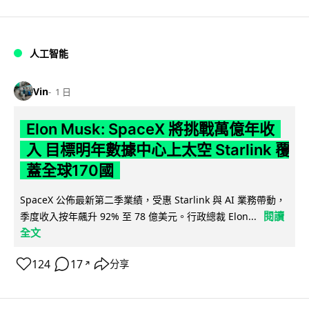
人工智能
Vin
1 日
Elon Musk: SpaceX 將挑戰萬億年收
入 目標明年數據中心上太空 Starlink 覆
蓋全球170國
SpaceX 公佈最新第二季業績，受惠 Starlink 與 AI 業務帶動，
閱讀
季度收入按年飆升 92% 至 78 億美元。行政總裁 Elon...
全文
124
17
分享
↗