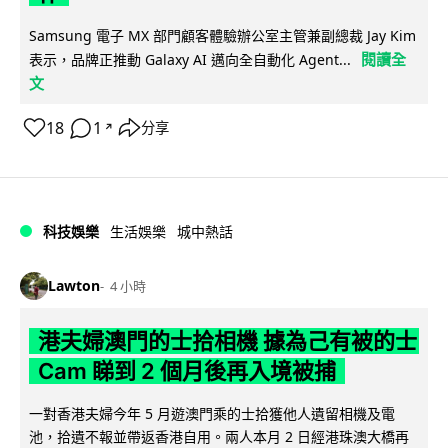
Samsung 電子 MX 部門顧客體驗辦公室主管兼副總裁 Jay Kim
閱讀全
表示，品牌正推動 Galaxy AI 邁向全自動化 Agent...
文
18
1
分享
↗
科技娛樂
生活娛樂
城中熱話
Lawton
4 小時
港夫婦澳門的士拾相機 據為己有被的士
Cam 睇到 2 個月後再入境被捕
一對香港夫婦今年 5 月遊澳門乘的士拾獲他人遺留相機及電
池，拾遺不報並帶返香港自用。兩人本月 2 日經港珠澳大橋再