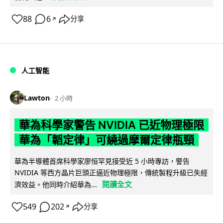
88
6
分享
↗
人工智能
Lawton
2 小時
華為科學家警告 NVIDIA 已近物理極限
華為「韜定律」可繞過摩爾定律瓶頸
華為半導體首席科學家廖恒罕見接受近 5 小時專訪，警告
NVIDIA 等西方晶片巨頭正逼近物理極限，傳統製程升級已失經
閱讀全文
濟效益。他同時介紹華為...
549
202
分享
↗