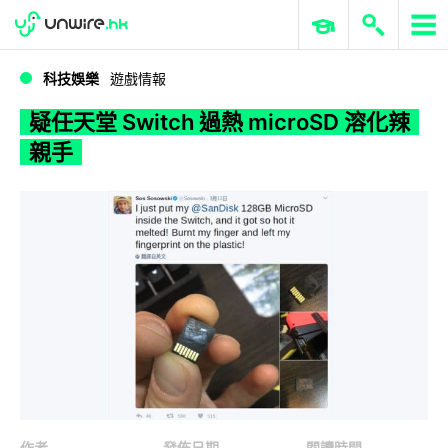
WWDC 2026
GenAI 與雲端科技專區
ERP 與商業 AI
疑任天堂 Switch 過熱 microSD 溶化辣親手
科技娛樂
遊戲情報
疑任天堂 Switch 過熱 microSD 溶化辣
親手
作者
發佈日期
閱讀時間