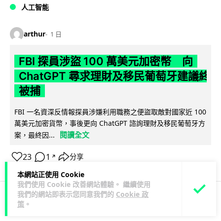
人工智能
arthur
1 日
FBI 探員涉盜 100 萬美元加密幣 向
ChatGPT 尋求理財及移民葡萄牙建議終
被捕
FBI 一名資深反情報探員涉嫌利用職務之便盜取敵對國家近 100
萬美元加密貨幣，事後更向 ChatGPT 諮詢理財及移民葡萄牙方
閱讀全文
案，最終因...
23
1
分享
↗
本網站正使用 Cookie
我們使用 Cookie 改善網站體驗。 繼續使用
我們的網站即表示您同意我們的
Cookie 政
策
。
科技娛樂
生活科技
機械人