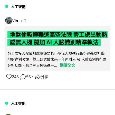
人工智能
Vin
1 日
地盤偷吸煙難逃高空法眼 勞工處出動熱
感無人機 擬加 AI 人臉識別精準執法
勞工處投入配備熱感應鏡頭的小型無人機進行高空巡邏以打擊
地盤違例吸煙，並正研究於未來一年內引入 AI 人臉識別與行為
閱讀全文
分析功能，結合三大技術進一...
245
55
分享
↗
人工智能