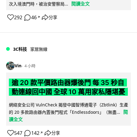
閱讀全文
次入境澳門時，被治安警察局...
292
46
分享
↗
3C科技
家居無線
Vin
4 小時
逾 20 款平價路由器爆後門 每 35 秒自
動連線回中國 全球 10 萬用家私隱堪憂
網絡安全公司 VulnCheck 揭發中國智博通電子（Zbtlink）生產
閱
的 20 多款路由器內置後門程式「Endlessdoors」（無盡...
讀全文
547
142
分享
↗