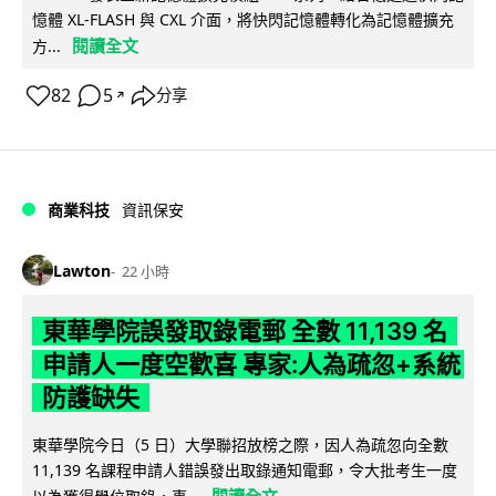
憶體 XL-FLASH 與 CXL 介面，將快閃記憶體轉化為記憶體擴充
閱讀全文
方...
82
5
分享
↗
商業科技
資訊保安
Lawton
22 小時
東華學院誤發取錄電郵 全數 11,139 名
申請人一度空歡喜 專家:人為疏忽+系統
防護缺失
東華學院今日（5 日）大學聯招放榜之際，因人為疏忽向全數
11,139 名課程申請人錯誤發出取錄通知電郵，令大批考生一度