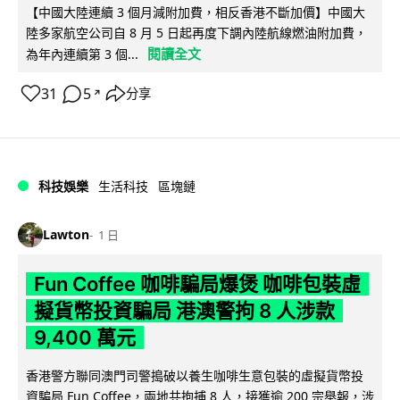
【中國大陸連續 3 個月減附加費，相反香港不斷加價】中國大
陸多家航空公司自 8 月 5 日起再度下調內陸航線燃油附加費，
閱讀全文
為年內連續第 3 個...
31
5
分享
↗
科技娛樂
生活科技
區塊鏈
Lawton
1 日
Fun Coffee 咖啡騙局爆煲 咖啡包裝虛
擬貨幣投資騙局 港澳警拘 8 人涉款
9,400 萬元
香港警方聯同澳門司警搗破以養生咖啡生意包裝的虛擬貨幣投
資騙局 Fun Coffee，兩地共拘捕 8 人，接獲逾 200 宗舉報，涉