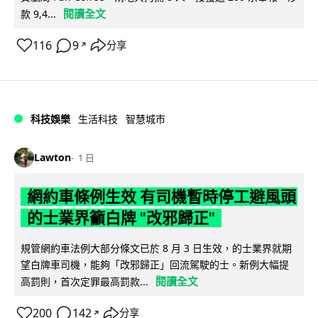
閱讀全文
款 9,4...
116
9
分享
↗
科技娛樂
生活科技
智慧城市
Lawton
1 日
網約車條例生效 有司機暫時停工避風頭
的士業界籲白牌 "改邪歸正"
規管網約車法例大部分條文已於 8 月 3 日生效，的士業界就期
望白牌車司機，能夠「改邪歸正」回流駕駛的士。新例大幅提
閱讀全文
高罰則，首次定罪最高罰款...
200
142
分享
↗