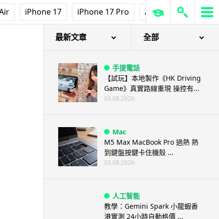
Air
iPhone 17
iPhone 17 Pro
AirPods Pro 3
Ap
最新文章
全部
手提電話
【試玩】本地製作《HK Driving
Game》真實路線重現 操控有...
03.08.2026
Mac
M5 Max MacBook Pro 過熱 熱
到鍵盤按鍵卡住機殼 ...
03.08.2026
人工智能
教學：Gemini Spark 小龍蝦香
港實測 24小時自動格價 ...