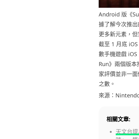
Android 版《S
據了解今次推出的
更多新元素，但
截至 1 月底 
數手機遊戲 iOS 
Run》兩個版
家評價並非一面倒
之數。
來源：Nintend
相關文章:
天文台提