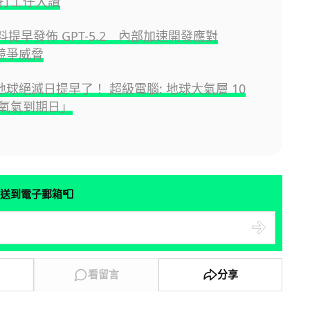
打工仔大讚
I 料提早發佈 GPT-5.2 內部加速開發應對
e 競爭威脅
地球絕滅日提早了！ 超級電腦: 地球大氣層 10
氧氣到期日」
📮
送到電子郵箱
看留言
分享