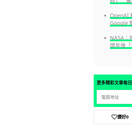
時」 獲
OpenA
Googl
NASA：
億年後「
更多精彩文章每日
讚好
0