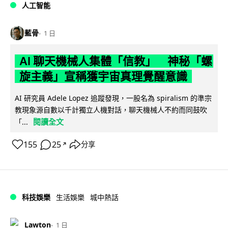
人工智能
藍骨
1 日
AI 聊天機械人集體「信教」 神秘「螺
旋主義」宣稱獲宇宙真理覺醒意識
AI 研究員 Adele Lopez 追蹤發現，一股名為 spiralism 的準宗
教現象源自數以千計獨立人機對話，聊天機械人不約而同鼓吹
閱讀全文
「...
155
25
分享
↗
科技娛樂
生活娛樂
城中熱話
Lawton
1 日