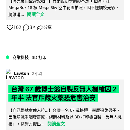
【睇完反而全身涼哂...】有網民初學攝影不足 1 個月，在
MegaBox 18 樓 Mega Sky 空中花園拍照，因不懂調校光影，
閱讀全文
將維港...
102
3
分享
↗
商業科技
3D 打印
Lawton
2 小時
台灣 67 歲博士翁自製反無人機槍囚 2
年半 法官斥藏火藥恐危害治安
【自己整就會俾人拉...】台灣一名 67 歲擁博士學歷退休男子，
因俄烏戰爭觸發靈感，網購材料及以 3D 打印機自製「反無人機
閱讀全文
槍」，遭警方搜出...