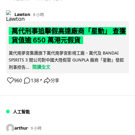
Lawton
8 小時
萬代刑事追擊假高達廠商「星動」 查獲
貨值逾 650 萬港元假貨
萬代南夢宮集團旗下萬代南夢宮影視工廠、萬代及 BANDAI
SPIRITS 3 間公司對中國大陸假冒 GUNPLA 廠商「星動」發起
閱讀全文
刑事控告...
960
138
分享
↗
人工智能
arthur
9 小時