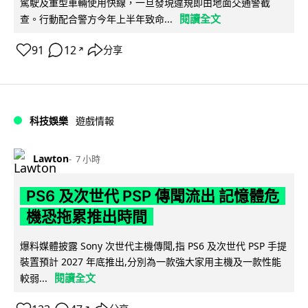
駕駛及重型車輛使用快線，一旦發現違規即由地面交通警截
閱讀全文
查。行動配合警方今年上半年致命...
91
12
分享
↗
科技娛樂
遊戲情報
Lawton
7 小時
PS6 及次世代 PSP 傳聞流出 記憶體危
機恐拖累推出時間
爆料媒體披露 Sony 次世代主機傳聞,指 PS6 及次世代 PSP 手提
裝置預計 2027 年底推出,分別為一款強大家用主機及一款性能
閱讀全文
較弱...