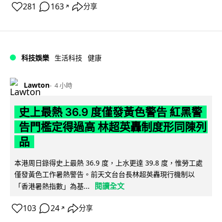
281
163
分享
↗
科技娛樂
生活科技
健康
Lawton
4 小時
史上最熱 36.9 度僅發黃色警告 紅黑警
告門檻定得過高 林超英轟制度形同陳列
品
本港周日錄得史上最熱 36.9 度，上水更達 39.8 度，惟勞工處
僅發黃色工作暑熱警告。前天文台台長林超英轟現行機制以
閱讀全文
「香港暑熱指數」為基...
103
24
分享
↗