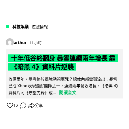
科技娛樂
遊戲情報
arthur
11 小時
十年低谷終翻身 暴雪連續兩年增長 靠
《暗黑 4》資料片逆襲
收購兩年，暴雪終於擺脫動視魔咒？總裁內部電郵流出：暴雪
已成 Xbox 表現最好團隊之一，連續兩年營收增長。《暗黑 4》
閱讀全文
資料片同《守望先鋒》成...
12
分享