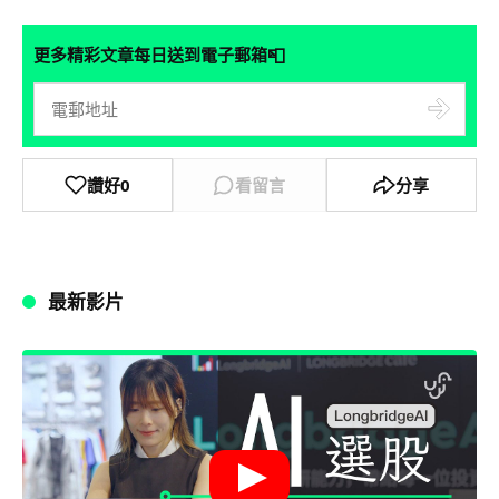
📮
更多精彩文章每日送到電子郵箱
讚好
0
看留言
分享
最新影片