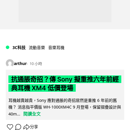
3C科技
流動音樂
音樂耳機
arthur
10 小時
抗通脹奇招？傳 Sony 擬重推六年前經
典耳機 XM4 低價登場
耳機越賣越貴，Sony 應對通脹的奇招居然是重推 6 年前的舊
機？ 消息指平價版 WH-1000XM4C 9 月登場，保留摺疊設計與
閱讀全文
40m...
分享