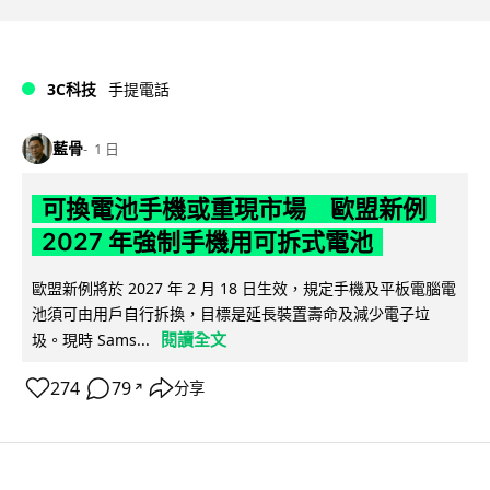
3C科技
手提電話
藍骨
1 日
可換電池手機或重現市場 歐盟新例
2027 年強制手機用可拆式電池
歐盟新例將於 2027 年 2 月 18 日生效，規定手機及平板電腦電
池須可由用戶自行拆換，目標是延長裝置壽命及減少電子垃
閱讀全文
圾。現時 Sams...
274
79
分享
↗