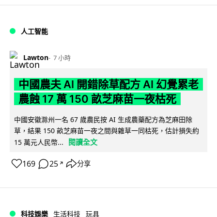
人工智能
Lawton
7 小時
中國農夫 AI 開錯除草配方 AI 幻覺累老
農蝕 17 萬 150 畝芝麻苗一夜枯死
中國安徽滁州一名 67 歲農民按 AI 生成農藥配方為芝麻田除
草，結果 150 畝芝麻苗一夜之間與雜草一同枯死，估計損失約
閱讀全文
15 萬元人民幣...
169
25
分享
↗
科技娛樂
生活科技
玩具