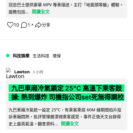
冠忠巴士提供豪華 MPV 專車接送，主打「地面頭等艙」體驗。
閱讀全文
服務包括...
10
1
分享
↗
科技娛樂
生活科技
環保
Lawton
3 小時
九巴車廂冷氣鎖定 25°C 高溫下乘客鼓
譟: 熱到爆炸 司機指公司set死無得調校
九巴車廂冷氣統一設定 25°C，有乘客乘搭 60M 線期間拍片投
訴車廂悶熱，批評管理層漠視乘客感受，事件正值天文台錄得
閱讀全文
史上最高氣溫。翻查資料...