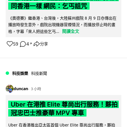
同香港一樣 網民：乞丐詛咒
《奧德賽》繼香港、台灣後，大陸蘇州戲院 8 月 9 日亦傳出在
播放時發生意外，戲院出現機器冒煙情況，而播放停止時的畫
閱讀全文
格，字幕「來人把這些乞丐...
59
4
分享
↗
科技娛樂
科技新聞
duncan
3 小時
Uber 在港推 Elite 尊尚出行服務！夥拍
冠忠巴士推豪華 MPV 專車
Uber 在香港推出亞太區首個 Uber Elite 尊尚出行服務，夥拍