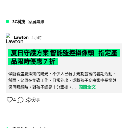
3C科技
家居無線
Lawton
4 小時
夏日守護方案 智能監控攝像頭 指定產
品限時優惠 7 折
伴隨着盛夏燦爛的陽光，不少人已著手規劃豐富的暑期活動。
然而，父母在忙碌工作、日常外出，或將孩子交由家中長輩與
閱讀全文
保母照顧時，對孩子總是十分牽掛。...
4
分享