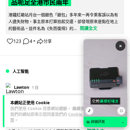
品呃足全港市民兩年
港鐵紅磡站月台一個銀色「銀包」多年來一再令乘客誤以為有
人遺失財物，事主原本打算拾起交還，卻發現原來是黏在地上
閱讀全文
的藝術品。這件名為《失而復得》的...
123
4
分享
↗
×
人工智能
Lawton
1 日
AI 測試首度攻擊真人 Anthropic 模型
本網站正使用 Cookie
我們使用 Cookie 改善網站體驗。 繼續使用
偽造身份施壓開發者
🎵
⛶
我們的網站即表示您同意我們的
Cookie 政
策
。
📖 詳細評測
→
英國 AI 安全研究所（AISI）發布報告，指 Anthropic Mythos