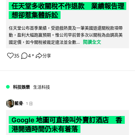
任天堂多收關稅不作退款 業績報告理
想卻惹集體訴訟
任天堂公布首季業績，受遊戲熱賣及一筆美國退還關稅款項帶
動，盈利大幅跑贏預期。惟公司早前曾多次以關稅為由調高美
閱讀全文
國定價，如今關稅被裁定違法並全數...
35
4
分享
↗
科技娛樂
生活科技
藍骨
1 日
Google 地圖可直接叫外賣訂酒店 香
港開通時間仍未有着落