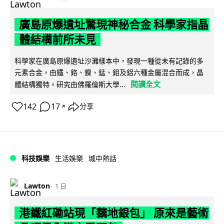
廣島原爆遺址驚現神秘合金 科學家指晶
體結構前所未見
科學家在廣島原爆遺址沙灘樣本中，發現一種從未有記錄的多
元素合金，由鐵、鉻、鎳、錳、鉬及鋁六種金屬混合而成，晶
閱讀全文
體結構獨特。研究由佛羅倫斯大學...
142
17
分享
↗
科技娛樂
生活娛樂
城中熱話
Lawton
1 日
港鐵紅磡站現「黐地銀包」 原來是藝術