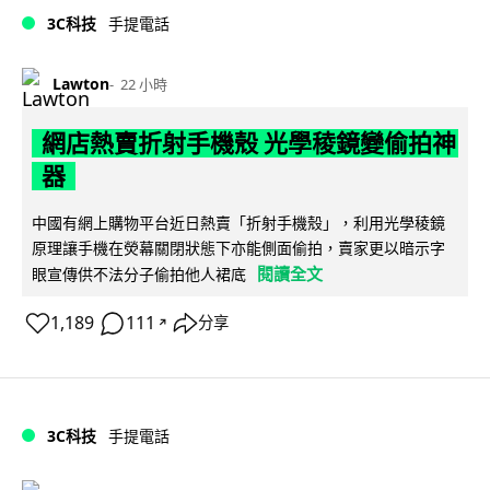
3C科技
手提電話
Lawton
22 小時
網店熱賣折射手機殼 光學稜鏡變偷拍神
器
中國有網上購物平台近日熱賣「折射手機殼」，利用光學稜鏡
原理讓手機在熒幕關閉狀態下亦能側面偷拍，賣家更以暗示字
閱讀全文
眼宣傳供不法分子偷拍他人裙底
1,189
111
分享
↗
3C科技
手提電話