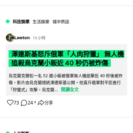
科技娛樂
生活娛樂
城中熱話
Lawton
13 小時
澤連斯基怒斥俄軍「人肉狩獵」 無人機
追殺烏克蘭小販近 40 秒仍被炸傷
烏克蘭克爾松一名 52 歲小販被俄軍無人機追擊近 40 秒後被炸
傷，影片由烏克蘭總統澤連斯基公開。他直斥俄軍對平民進行
閱讀全文
「狩獵式」攻擊，烏克蘭...
73
24
分享
↗