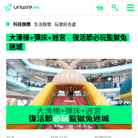
WWDC 2026
GenAI 與雲端科技專區
ERP 與商業 AI
大滑梯+彈床+迷宮 復活節必玩監獄兔迷城
科技娛樂
生活娛樂
玩樂好去處
大滑梯+彈床+迷宮 復活節必玩監獄兔
迷城
作者
發佈日期
閱讀時間