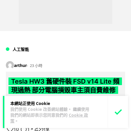
人工智能
arthur
23 小時
Tesla HW3 舊硬件裝 FSD v14 Lite 頻
現過熱 部分電腦損毀車主須自費維修
Tesla 向 HW3 舊車款推送 FSD v14 Lite 系統，引發大量車主反
本網站正使用 Cookie
我們使用 Cookie 改善網站體驗。 繼續使用
映自動駕駛電腦嚴重過熱，部分更觸發高溫保護甚至直接燒
我們的網站即表示您同意我們的
Cookie 政
閱讀全文
毀，須...
策
。
10
1
分享
↗