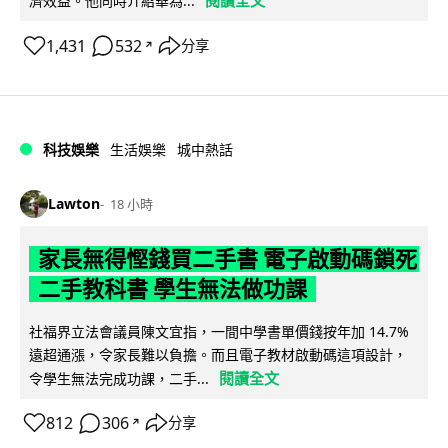
閱讀全文
濟效益。他同時介紹華為...
1,431
532
分享
↗
科技娛樂
生活娛樂
城中熱話
Lawton
18 小時
家長無得慳錢買二手書 電子啟動碼鎖死
二手教科書 學生無法做功課
社福界立法會議員陳文宜指，一間中學書單價錢按年加 14.7%
遠超通漲，令家長難以負擔。而且電子教材啟動碼這項設計，
閱讀全文
令學生無法完成功課，二手...
812
306
分享
↗