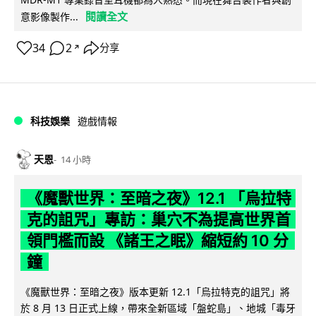
閱讀全文
意影像製作...
34
2
分享
↗
科技娛樂
遊戲情報
天恩
14 小時
《魔獸世界：至暗之夜》12.1 「烏拉特
克的詛咒」專訪：巢穴不為提高世界首
領門檻而設 《諸王之眠》縮短約 10 分
鐘
《魔獸世界：至暗之夜》版本更新 12.1「烏拉特克的詛咒」將
於 8 月 13 日正式上線，帶來全新區域「盤蛇島」、地城「毒牙