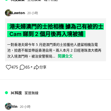
Lawton
20 小時
港夫婦澳門的士拾相機 據為己有被的士
Cam 睇到 2 個月後再入境被捕
一對香港夫婦今年 5 月遊澳門乘的士拾獲他人遺留相機及電
池，拾遺不報並帶返香港自用。兩人本月 2 日經港珠澳大橋再
閱讀全文
次入境澳門時，被治安警察局...
475
65
分享
↗
3C科技
家居無線
Vin
20 小時