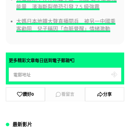
能量 濱海斷裂帶恐引發 7.5 級強震
大媽日本地鐵大聲直播閱兵 被另一中國乘
客勸阻 兒子稱因「血脈覺醒」情緒激動
📮
更多精彩文章每日送到電子郵箱
讚好
0
看留言
分享
最新影片