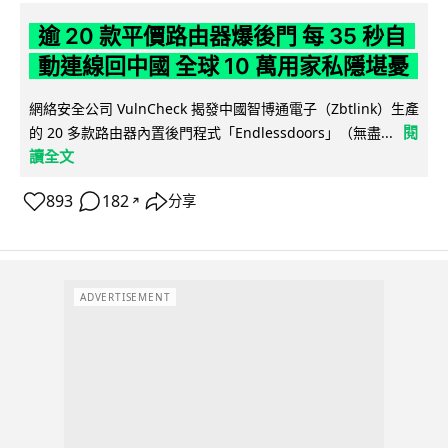
逾 20 款平價路由器爆後門 每 35 秒自
動連線回中國 全球 10 萬用家私隱堪憂
網絡安全公司 VulnCheck 揭發中國智博通電子（Zbtlink）生產
閱
的 20 多款路由器內置後門程式「Endlessdoors」（無盡...
讀全文
893
182
分享
↗
ADVERTISEMENT