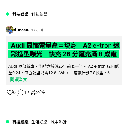
科技娛樂
科技新聞
duncan
17 小時
Audi 最慳電量產車現身 A2 e-tron 迷
彩造型曝光 快充 26 分鐘充滿 8 成電
Audi 呢部新車，能耗竟然係25年前嘅一半。 A2 e-tron 風阻低
至0.24，每百公里只需12.8 kWh，一度電行到7.8公里。6...
閱讀全文
6
1
分享
↗
科技娛樂
生活娛樂
城中熱話