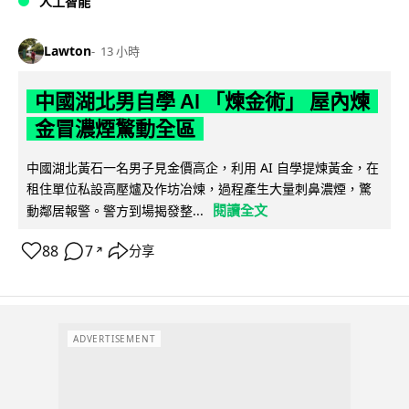
人工智能
Lawton
13 小時
中國湖北男自學 AI 「煉金術」 屋內煉
金冒濃煙驚動全區
中國湖北黃石一名男子見金價高企，利用 AI 自學提煉黃金，在
租住單位私設高壓爐及作坊冶煉，過程產生大量刺鼻濃煙，驚
閱讀全文
動鄰居報警。警方到場揭發整...
88
7
分享
↗
ADVERTISEMENT