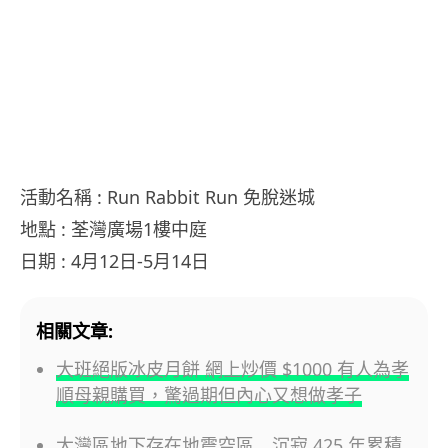
活動名稱 : Run Rabbit Run 免脫迷城
地點 : 荃灣廣場1樓中庭
日期 : 4月12日-5月14日
相關文章:
大班絕版冰皮月餅 網上炒價 $1000 有人為孝
順母親購買，驚過期但內心又想做孝子
大灣區地下存在地震空區 沉寂 425 年累積