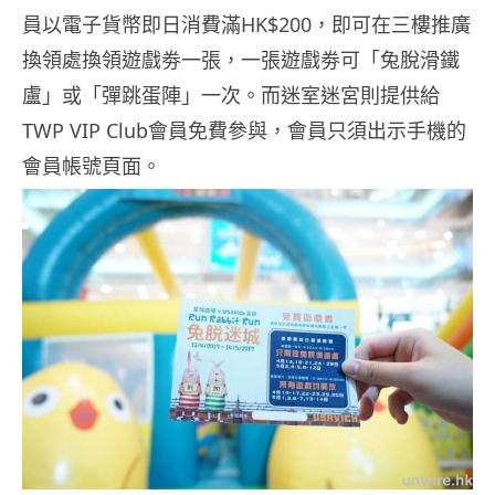
員以電子貨幣即日消費滿
HK$200
，即可在三樓推廣
換領處換領遊戲劵
一
張，
一
張遊戲劵可
「兔脫滑鐵
盧」或「彈跳蛋陣」一次。而迷室迷宮則提供給
TWP VIP Club會員免費參與，會員只須出示手機的
會員帳號頁面。