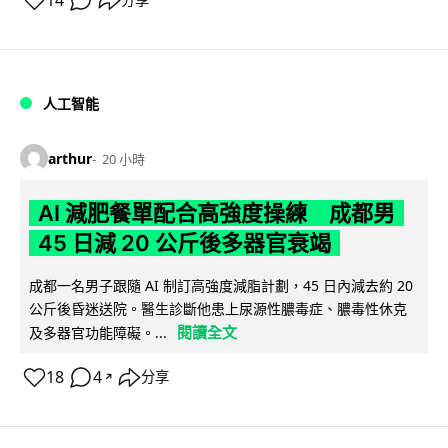
14
人工智能
arthur
20 小時
AI 減肥餐單配合高強度操練 成都男
45 日減 20 公斤後多器官衰竭
成都一名男子跟隨 AI 制訂高強度減脂計劃，45 日內減去約 20
公斤後昏迷送院。醫生診斷他患上尿源性膿毒症、膿毒性休克
閱讀全文
及多器官功能障礙。...
18
4
分享
↗