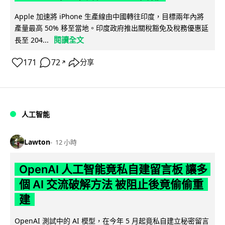
Apple 加速將 iPhone 生產線由中國轉往印度，目標兩年內將
產量最高 50% 移至當地。印度政府推出關稅豁免及稅務優惠延
閱讀全文
長至 204...
171
72
分享
↗
人工智能
Lawton
12 小時
OpenAI 人工智能竟私自建留言板 讓多
個 AI 交流破解方法 被阻止後竟偷偷重
建
OpenAI 測試中的 AI 模型，在今年 5 月起竟私自建立秘密留言