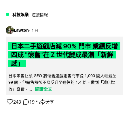
科技娛樂
遊戲情報
Lawton
1 日
日本二手遊戲店減 90% 門市 業績反增
四成 "懷舊"在 Z 世代變成最潮「新鮮
感」
日本零售巨頭 GEO 將懷舊遊戲銷售門市從 1,000 間大幅減至
99 間，但銷售額卻不降反升至過往的 1.4 倍。做到「減店增
閱讀全文
收」奇蹟，...
243
19
分享
↗