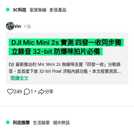
3C科技
家居無線
影音產品
Vin
1 日
DJI Mic Mini 2s 實測 四發一收同步獨
立錄音 32-bit 防爆咪拍片必備
DJI 最新推出的 Mic Mini 2s 無線咪支援「四發一收」分軌錄
音，並首度下放 32-bit Float 浮點內錄功能。本文經實測其...
閱讀全文
249
1
分享
↗
科技娛樂
生活娛樂
城中熱話