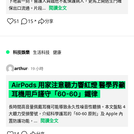
下地震一刻，醫護人員臨危不亂保護病人，更馬上開逃生門確
閱讀全文
保出口流通。片段...
51
15
分享
↗
科技娛樂
生活科技
健康
arthur
19 小時
AirPods 用家注意聽力響紅燈 醫學界籲
耳機用戶謹守「60-60」鐵律
長時間高音量佩戴耳機可能導致永久性噪音性聽損。本文盤點 4
大聽力受損警號，介紹科學護耳的「60-60 原則」及 Apple 內
閱讀全文
置防護功能，...
分享