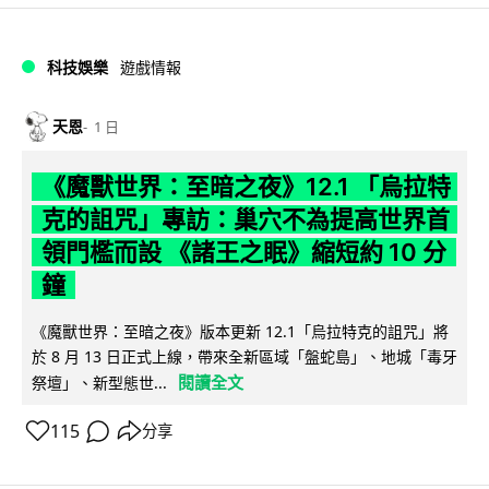
科技娛樂
遊戲情報
天恩
1 日
《魔獸世界：至暗之夜》12.1 「烏拉特
克的詛咒」專訪：巢穴不為提高世界首
領門檻而設 《諸王之眠》縮短約 10 分
鐘
《魔獸世界：至暗之夜》版本更新 12.1「烏拉特克的詛咒」將
於 8 月 13 日正式上線，帶來全新區域「盤蛇島」、地城「毒牙
閱讀全文
祭壇」、新型態世...
115
分享