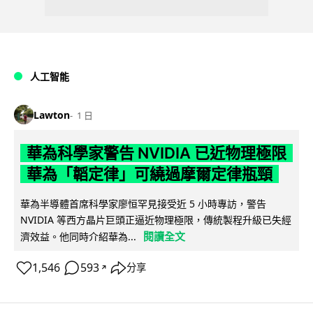
人工智能
Lawton
1 日
華為科學家警告 NVIDIA 已近物理極限
華為「韜定律」可繞過摩爾定律瓶頸
華為半導體首席科學家廖恒罕見接受近 5 小時專訪，警告
NVIDIA 等西方晶片巨頭正逼近物理極限，傳統製程升級已失經
閱讀全文
濟效益。他同時介紹華為...
1,546
593
分享
↗