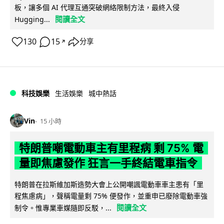
板，讓多個 AI 代理互通突破網絡限制方法，最終入侵
閱讀全文
Hugging...
130
15
分享
↗
科技娛樂
生活娛樂
城中熱話
Vin
15 小時
特朗普嘲電動車主有里程病 剩 75% 電
量即焦慮發作 狂言一手終結電車指令
特朗普在拉斯維加斯造勢大會上公開嘲諷電動車車主患有「里
程焦慮病」，聲稱電量剩 75% 便發作，並重申已廢除電動車強
閱讀全文
制令。惟專業車媒隨即反駁，...