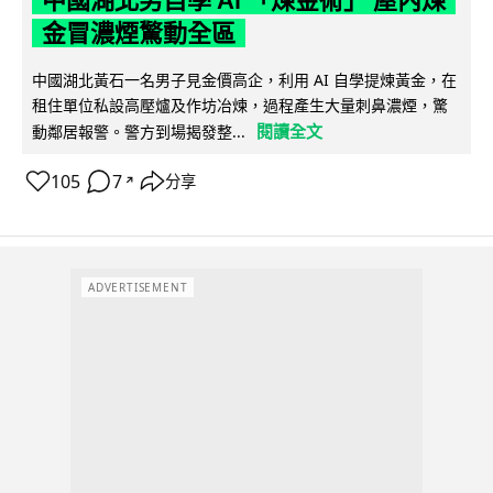
中國湖北男自學 AI 「煉金術」 屋內煉
金冒濃煙驚動全區
中國湖北黃石一名男子見金價高企，利用 AI 自學提煉黃金，在
租住單位私設高壓爐及作坊冶煉，過程產生大量刺鼻濃煙，驚
閱讀全文
動鄰居報警。警方到場揭發整...
105
7
分享
↗
ADVERTISEMENT