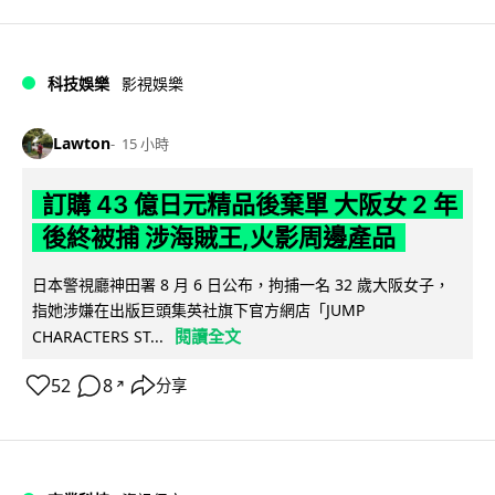
科技娛樂
影視娛樂
Lawton
15 小時
訂購 43 億日元精品後棄單 大阪女 2 年
後終被捕 涉海賊王,火影周邊產品
日本警視廳神田署 8 月 6 日公布，拘捕一名 32 歲大阪女子，
指她涉嫌在出版巨頭集英社旗下官方網店「JUMP
閱讀全文
CHARACTERS ST...
52
8
分享
↗