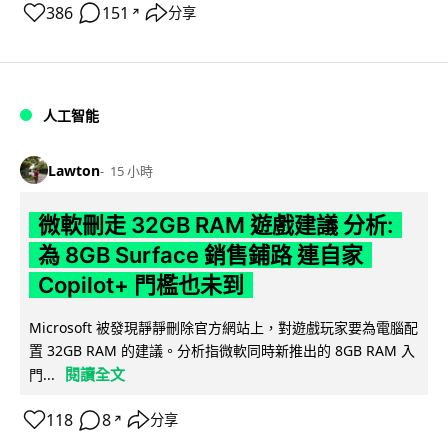
386
151
分享
↗
人工智能
Lawton
15 小時
微軟刪走 32GB RAM 遊戲建議 分析:
為 8GB Surface 銷售鋪路 連自家
Copilot+ 門檻也未到
Microsoft 被發現靜靜刪除官方網站上，對遊戲玩家要為電腦配
置 32GB RAM 的建議。分析指微軟同時新推出的 8GB RAM 入
閱讀全文
門...
118
8
分享
↗