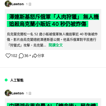
Lawton
1 日
澤連斯基怒斥俄軍「人肉狩獵」 無人機
追殺烏克蘭小販近 40 秒仍被炸傷
烏克蘭克爾松一名 52 歲小販被俄軍無人機追擊近 40 秒後被炸
傷，影片由烏克蘭總統澤連斯基公開。他直斥俄軍對平民進行
閱讀全文
「狩獵式」攻擊，烏克蘭...
102
36
分享
↗
人工智能
Lawton
1 日