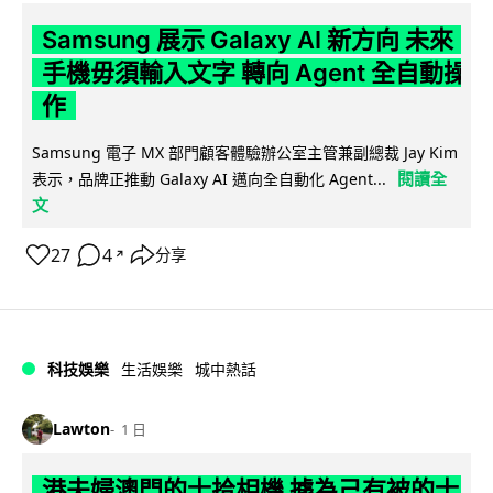
Samsung 展示 Galaxy AI 新方向 未來
手機毋須輸入文字 轉向 Agent 全自動操
作
Samsung 電子 MX 部門顧客體驗辦公室主管兼副總裁 Jay Kim
閱讀全
表示，品牌正推動 Galaxy AI 邁向全自動化 Agent...
文
27
4
分享
↗
科技娛樂
生活娛樂
城中熱話
Lawton
1 日
港夫婦澳門的士拾相機 據為己有被的士