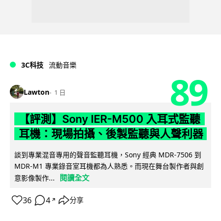
3C科技
流動音樂
89
Lawton
1 日
【評測】Sony IER-M500 入耳式監聽
耳機：現場拍攝、後製監聽與人聲利器
談到專業混音專用的聲音監聽耳機，Sony 經典 MDR-7506 到
MDR-M1 專業錄音室耳機都為人熟悉。而現在舞台製作者與創
閱讀全文
意影像製作...
36
4
分享
↗