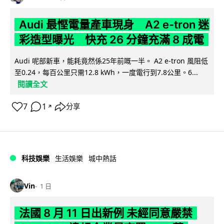
Audi 最慳電量產車現身 A2 e-tron 迷
彩造型曝光 快充 26 分鐘充滿 8 成電
Audi 呢部新車，能耗竟然係25年前嘅一半。 A2 e-tron 風阻低
至0.24，每百公里只需12.8 kWh，一度電行到7.8公里。6...
閱讀全文
7
1
分享
↗
科技娛樂
生活娛樂
城中熱話
Vin
1 日
法國 8 月 11 日出新例 未經同意嚴禁