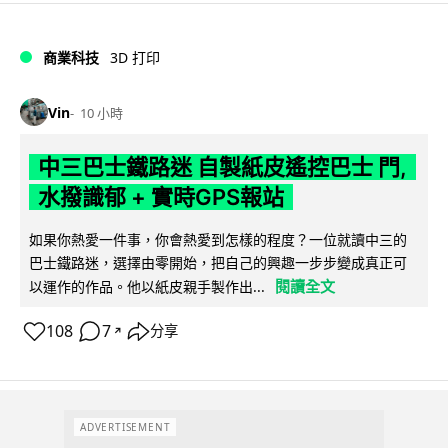
商業科技
3D 打印
Vin
10 小時
中三巴士鐵路迷 自製紙皮遙控巴士 門,
水撥識郁 + 實時GPS報站
如果你熱愛一件事，你會熱愛到怎樣的程度？一位就讀中三的
巴士鐵路迷，選擇由零開始，把自己的興趣一步步變成真正可
閱讀全文
以運作的作品。他以紙皮親手製作出...
108
7
分享
↗
ADVERTISEMENT