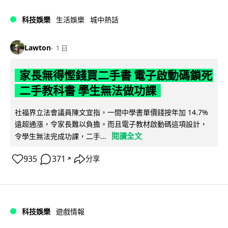
科技娛樂
生活娛樂
城中熱話
Lawton
1 日
家長無得慳錢買二手書 電子啟動碼鎖死
二手教科書 學生無法做功課
社福界立法會議員陳文宜指，一間中學書單價錢按年加 14.7%
遠超通漲，令家長難以負擔。而且電子教材啟動碼這項設計，
閱讀全文
令學生無法完成功課，二手...
935
371
分享
↗
科技娛樂
遊戲情報