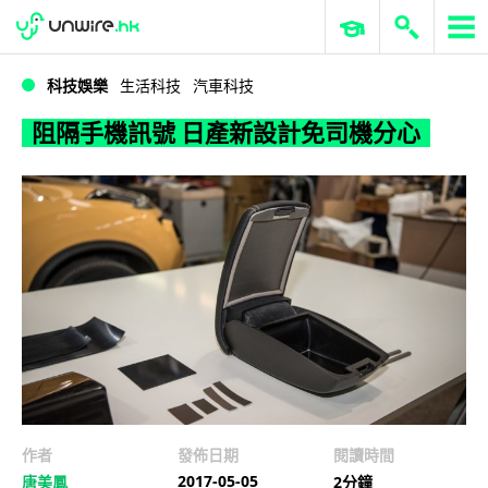
WWDC 2026
GenAI 與雲端科技專區
ERP 與商業 AI
阻隔手機訊號 日產新設計免司機分心
科技娛樂
生活科技
汽車科技
阻隔手機訊號 日產新設計免司機分心
作者
發佈日期
閱讀時間
2017-05-05
唐美鳳
2分鐘