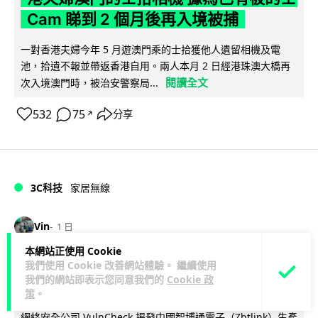
Cam 睇到 2 個月後再入境被捕
一對香港夫婦今年 5 月遊澳門乘的士拾獲他人遺留相機及電
池，拾遺不報並帶返香港自用。兩人本月 2 日經港珠澳大橋再
閱讀全文
次入境澳門時，被治安警察局...
532
75
分享
↗
3C科技
家居無線
Vin
1 日
本網站正使用 Cookie
逾 20 款平價路由器爆後門 每 35 秒自
我們使用 Cookie 改善網站體驗。 繼續使用
我們的網站即表示您同意我們的
Cookie 政
動連線回中國 全球 10 萬用家私隱堪憂
策
。
網絡安全公司 VulnCheck 揭發中國智博通電子（Zbtlink）生產