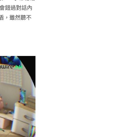
調普及率僅 3% 大眾繼...
會錯過對話內
04.08.2026
予盾，雖然聽不
社交網絡
Telegram 一度從 Apple App
Store 下架 官...
04.08.2026
城中熱話
葵芳街燈狂閃近 1 小時 網民笑稱
「幻彩泳葵芳」
04.08.2026
Windows 11
Windows 11 太食 RAM？
Microsoft 認低威承諾為 ...
04.08.2026