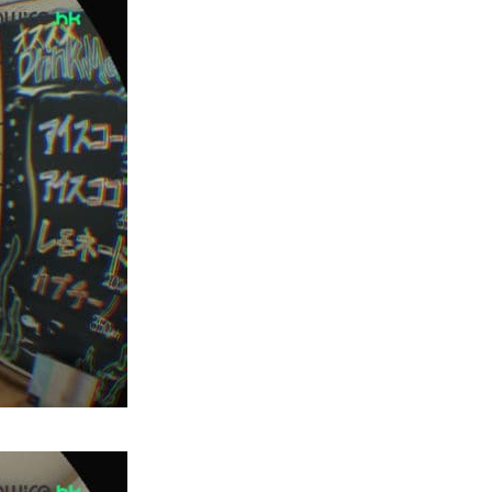
教學：Gemini Spark 小龍蝦香
港實測 24小時自動格價 ...
03.08.2026
人工智能
中國科技人才出境限制 9 月中實
施 AI 人才或被列禁止出境名單
03.08.2026
城中熱話
Apple Music 學生月費
HK$38→48 網民：只是加了 1...
03.08.2026
人工智能
被網民用來生成災難圖片 Google
Earth AI 功能一日...