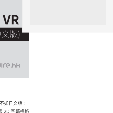
汽車科技
Tesla 無預警推出兒童車 無電池
電機一樣秒殺 炒至約港幣39萬
04.08.2026
iPhone app
歐盟再發功 Apple 終答應
iPhone 跨機剪貼簿將可貼 ...
04.08.2026
攝影文化
Sony 授權鏡頭名單公佈 中國廠
平價鏡頭全數缺席 Nikon 已...
04.08.2026
如日文版 !
健康
 2D 字幕格格
室內空氣 40 度暑熱難耐 德國空