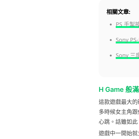
相關文章:
PS 手
Sony P
Sony 
H Game 
這款遊戲最大的
多時候女主角跟
心跳。話雖如此
遊戲中一開始就