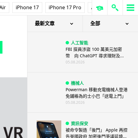
Air
iPhone 17
iPhone 17 Pro
AirPods Pro 3
Ap
最新文章
全部
人工智能
FBI 探員涉盜 100 萬美元加密
幣 向 ChatGPT 尋求理財及...
05.08.2026
機械人
Powerman 移動充電機械人登港
免鋪樁為的士小巴「送電上門」
05.08.2026
資訊保安
被命令製造「後門」 Apple 再控
告英國政府 加密後門爭議延燒...