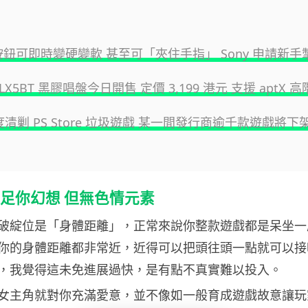
掣按鈕可即時變硬變軟 甚至可「夾住手指」 Sony 申請新手
S-LX5BT 黑膠唱盤今日開售 定價 3,199 港元 支援 aptX
三度清剿 PS Store 垃圾遊戲 某一間發行商逾千款遊戲將下
般滿足你幻想 但無色情元素
破綻位是「身體距離」，正常來說你整款遊戲都是呆坐一
你的身體距離都非常近，近得可以把頭往頭一點就可以接
，我覺得這未免進展過快，是有點不真實難以投入。
女主角就對你充滿愛意，並不像如一般育成遊戲故意讓玩家