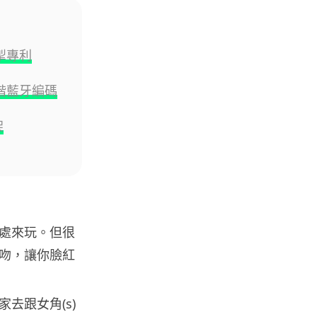
遊戲情報
傳 Sony 巨額資金力捧《GTA 6》
塑造遊戲在 PS5 獲...
掣專利
03.08.2026
 高階藍牙編碼
城中熱話
白牌車新例今日生效 罰款上限 1
架
萬元最高釘牌 3 年
03.08.2026
健康
Casio 新一代 Ring Watch 加入
健康感測功能，變身平價版...
處來玩。但很
03.08.2026
吻，讓你臉紅
科技新聞
去跟女角(s)
Volvo 正式取消新車 LiDAR 功