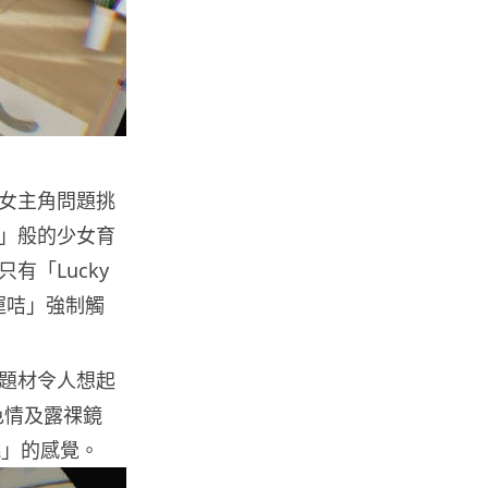
科技新聞
小米澎程 N90 Max 登場！可移
動房子設計理念 + 增程引擎 17...
04.08.2026
手提電話
女主角問題挑
【試玩】本地製作《HK Driving
」般的少女育
Game》真實路線重現 操控有...
03.08.2026
「Lucky
運咭」強制觸
Mac
M5 Max MacBook Pro 過熱 熱
題材令人想起
到鍵盤按鍵卡住機殼 ...
03.08.2026
何色情及露祼鏡
跳」的感覺。
人工智能