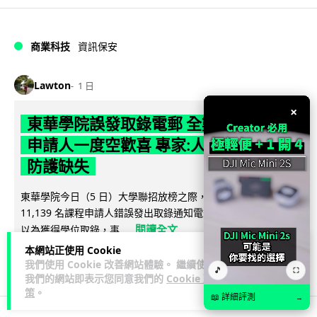
商業科技
資訊保安
Lawton
1 日
×
東華學院誤發取錄電郵 全數 11,139 名
申請人一度空歡喜 專家:人為疏忽+系統
防護缺失
東華學院今日（5 日）大學聯招放榜之際，因人為疏忽向全數
11,139 名課程申請人錯誤發出取錄通知電郵，令大批考生一度
閱讀全文
以為獲得學位取錄，事...
本網站正使用 Cookie
149
17
分享
↗
我們使用 Cookie 改善網站體驗。 繼續使用
🎵
⛶
我們的網站即表示您同意我們的
Cookie 政
策
。
📖 詳細評測
→