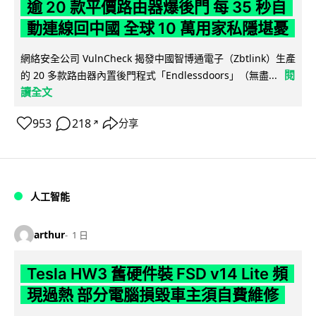
逾 20 款平價路由器爆後門 每 35 秒自
動連線回中國 全球 10 萬用家私隱堪憂
網絡安全公司 VulnCheck 揭發中國智博通電子（Zbtlink）生產
閱
的 20 多款路由器內置後門程式「Endlessdoors」（無盡...
讀全文
953
218
分享
↗
人工智能
arthur
1 日
Tesla HW3 舊硬件裝 FSD v14 Lite 頻
現過熱 部分電腦損毀車主須自費維修