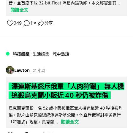
音，並首度下放 32-bit Float 浮點內錄功能。本文經實測其...
閱讀全文
249
1
分享
↗
科技娛樂
生活娛樂
城中熱話
Lawton
21 小時
澤連斯基怒斥俄軍「人肉狩獵」 無人機
追殺烏克蘭小販近 40 秒仍被炸傷
烏克蘭克爾松一名 52 歲小販被俄軍無人機追擊近 40 秒後被炸
傷，影片由烏克蘭總統澤連斯基公開。他直斥俄軍對平民進行
閱讀全文
「狩獵式」攻擊，烏克蘭...