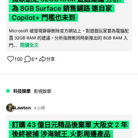
為 8GB Surface 銷售鋪路 連自家
Copilot+ 門檻也未到
Microsoft 被發現靜靜刪除官方網站上，對遊戲玩家要為電腦配
置 32GB RAM 的建議。分析指微軟同時新推出的 8GB RAM 入
閱讀全文
門...
100
6
分享
↗
科技娛樂
影視娛樂
Lawton
4 小時
訂購 43 億日元精品後棄單 大阪女 2 年
後終被捕 涉海賊王,火影周邊產品