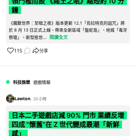
領門檻而設 《諸王之眠》縮短約 10 分
鐘
《魔獸世界：至暗之夜》版本更新 12.1「烏拉特克的詛咒」將
於 8 月 13 日正式上線，帶來全新區域「盤蛇島」、地城「毒牙
閱讀全文
祭壇」、新型態世...
115
分享
科技娛樂
遊戲情報
Lawton
23 小時
日本二手遊戲店減 90% 門市 業績反增
四成 "懷舊"在 Z 世代變成最潮「新鮮
感」