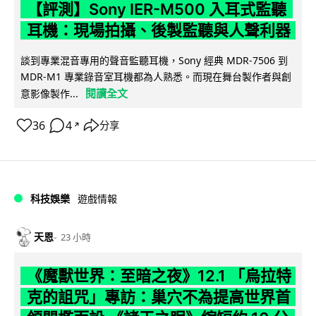
【評測】Sony IER-M500 入耳式監聽
耳機：現場拍攝、後製監聽與人聲利器
談到專業混音專用的聲音監聽耳機，Sony 經典 MDR-7506 到
MDR-M1 專業錄音室耳機都為人熟悉。而現在舞台製作者與創
閱讀全文
意影像製作...
36
4
分享
↗
科技娛樂
遊戲情報
天恩
23 小時
《魔獸世界：至暗之夜》12.1 「烏拉特
克的詛咒」專訪：巢穴不為提高世界首