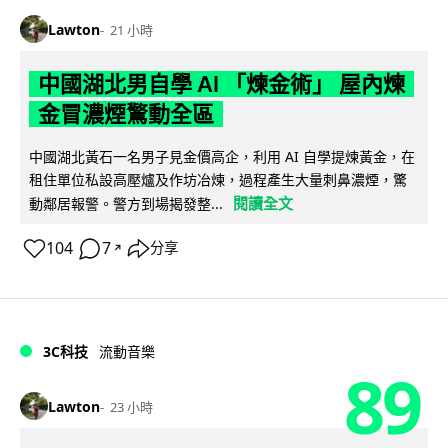
Lawton
21 小時
中國湖北男自學 AI 「煉金術」 屋內煉
金冒濃煙驚動全區
中國湖北黃石一名男子見金價高企，利用 AI 自學提煉黃金，在
租住單位私設高壓爐及作坊冶煉，過程產生大量刺鼻濃煙，驚
閱讀全文
動鄰居報警。警方到場揭發整...
104
7
分享
↗
3C科技
流動音樂
89
Lawton
23 小時