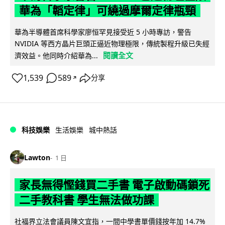
華為「韜定律」可繞過摩爾定律瓶頸
華為半導體首席科學家廖恒罕見接受近 5 小時專訪，警告
NVIDIA 等西方晶片巨頭正逼近物理極限，傳統製程升級已失經
閱讀全文
濟效益。他同時介紹華為...
1,539
589
分享
↗
科技娛樂
生活娛樂
城中熱話
Lawton
1 日
家長無得慳錢買二手書 電子啟動碼鎖死
二手教科書 學生無法做功課
社福界立法會議員陳文宜指，一間中學書單價錢按年加 14.7%