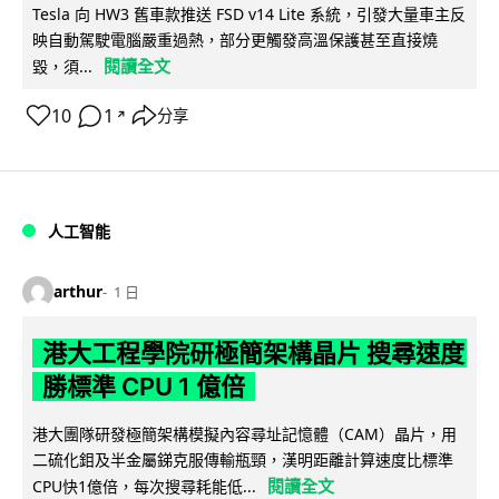
Tesla 向 HW3 舊車款推送 FSD v14 Lite 系統，引發大量車主反
映自動駕駛電腦嚴重過熱，部分更觸發高溫保護甚至直接燒
閱讀全文
毀，須...
10
1
分享
↗
人工智能
arthur
1 日
港大工程學院研極簡架構晶片 搜尋速度
勝標準 CPU 1 億倍
港大團隊研發極簡架構模擬內容尋址記憶體（CAM）晶片，用
二硫化鉬及半金屬銻克服傳輸瓶頸，漢明距離計算速度比標準
閱讀全文
CPU快1億倍，每次搜尋耗能低...