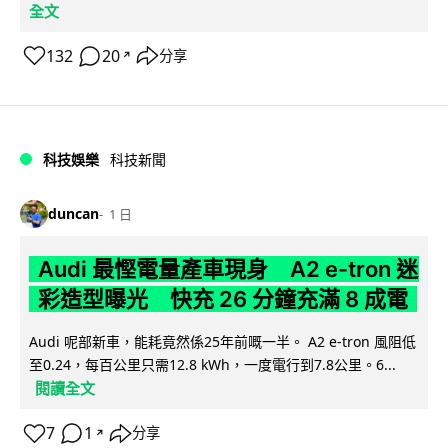
全文
132
20
分享
↗
科技娛樂
科技新聞
duncan
1 日
Audi 最慳電量產車現身 A2 e-tron 迷
彩造型曝光 快充 26 分鐘充滿 8 成電
Audi 呢部新車，能耗竟然係25年前嘅一半。 A2 e-tron 風阻低
至0.24，每百公里只需12.8 kWh，一度電行到7.8公里。6...
閱讀全文
7
1
分享
↗