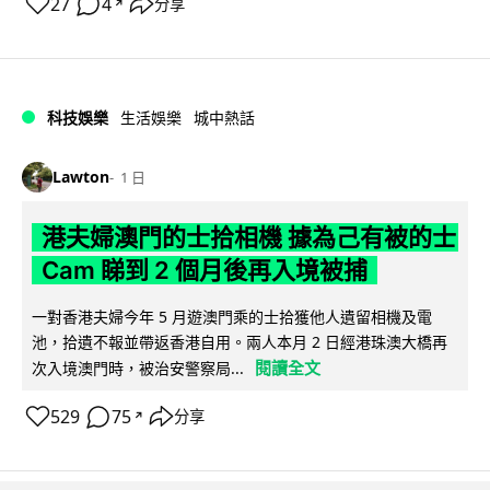
27
4
分享
↗
科技娛樂
生活娛樂
城中熱話
Lawton
1 日
港夫婦澳門的士拾相機 據為己有被的士
Cam 睇到 2 個月後再入境被捕
一對香港夫婦今年 5 月遊澳門乘的士拾獲他人遺留相機及電
池，拾遺不報並帶返香港自用。兩人本月 2 日經港珠澳大橋再
閱讀全文
次入境澳門時，被治安警察局...
529
75
分享
↗