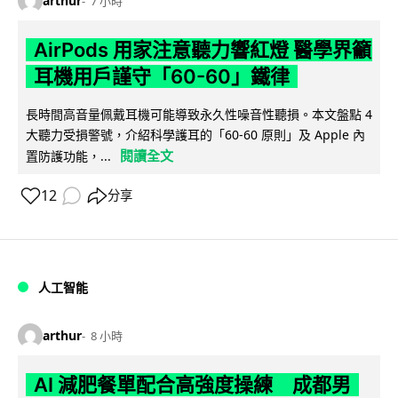
arthur
7 小時
AirPods 用家注意聽力響紅燈 醫學界籲
耳機用戶謹守「60-60」鐵律
長時間高音量佩戴耳機可能導致永久性噪音性聽損。本文盤點 4
大聽力受損警號，介紹科學護耳的「60-60 原則」及 Apple 內
閱讀全文
置防護功能，...
12
分享
人工智能
arthur
8 小時
AI 減肥餐單配合高強度操練 成都男