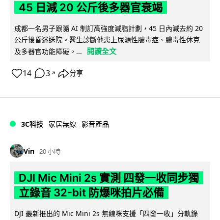
45 日減 20 公斤後多器官衰竭
成都一名男子跟隨 AI 制訂高強度減脂計劃，45 日內減去約 20
公斤後昏迷送院。醫生診斷他患上尿源性膿毒症、膿毒性休克
閱讀全文
及多器官功能障礙。...
14
3
分享
↗
3C科技
家居無線
影音產品
Vin
20 小時
DJI Mic Mini 2s 實測 四發一收同步獨
立錄音 32-bit 防爆咪拍片必備
DJI 最新推出的 Mic Mini 2s 無線咪支援「四發一收」分軌錄