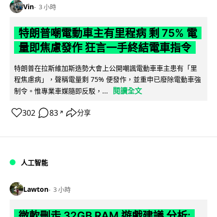
Vin
3 小時
特朗普嘲電動車主有里程病 剩 75% 電
量即焦慮發作 狂言一手終結電車指令
特朗普在拉斯維加斯造勢大會上公開嘲諷電動車車主患有「里
程焦慮病」，聲稱電量剩 75% 便發作，並重申已廢除電動車強
閱讀全文
制令。惟專業車媒隨即反駁，...
302
83
分享
↗
人工智能
Lawton
3 小時
微軟刪走 32GB RAM 遊戲建議 分析: