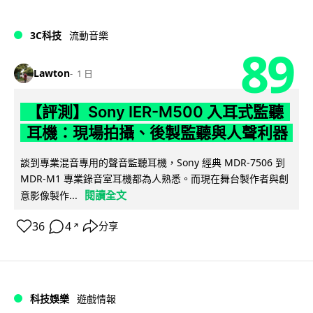
3C科技
流動音樂
89
Lawton
1 日
【評測】Sony IER-M500 入耳式監聽
耳機：現場拍攝、後製監聽與人聲利器
談到專業混音專用的聲音監聽耳機，Sony 經典 MDR-7506 到
MDR-M1 專業錄音室耳機都為人熟悉。而現在舞台製作者與創
閱讀全文
意影像製作...
36
4
分享
↗
科技娛樂
遊戲情報