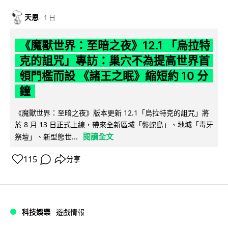
天恩
1 日
《魔獸世界：至暗之夜》12.1 「烏拉特
克的詛咒」專訪：巢穴不為提高世界首
領門檻而設 《諸王之眠》縮短約 10 分
鐘
《魔獸世界：至暗之夜》版本更新 12.1「烏拉特克的詛咒」將
於 8 月 13 日正式上線，帶來全新區域「盤蛇島」、地城「毒牙
閱讀全文
祭壇」、新型態世...
115
分享
科技娛樂
遊戲情報