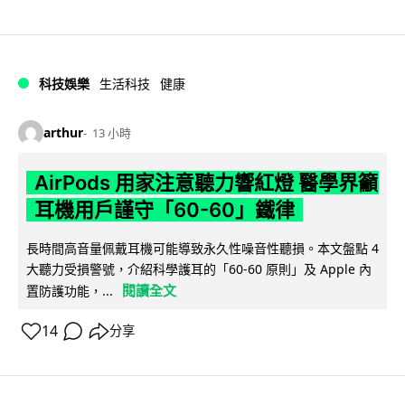
科技娛樂
生活科技
健康
arthur
13 小時
AirPods 用家注意聽力響紅燈 醫學界籲
耳機用戶謹守「60-60」鐵律
長時間高音量佩戴耳機可能導致永久性噪音性聽損。本文盤點 4
大聽力受損警號，介紹科學護耳的「60-60 原則」及 Apple 內
閱讀全文
置防護功能，...
14
分享