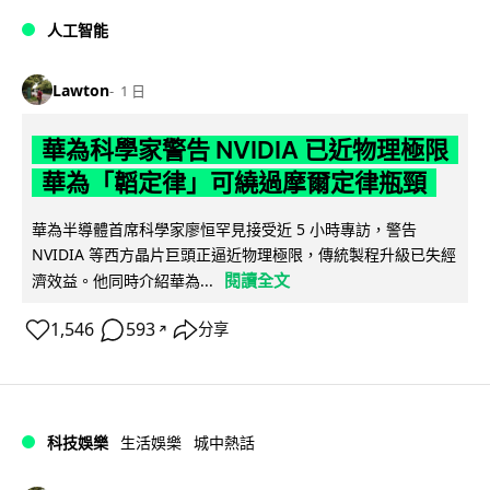
人工智能
Lawton
1 日
華為科學家警告 NVIDIA 已近物理極限
華為「韜定律」可繞過摩爾定律瓶頸
華為半導體首席科學家廖恒罕見接受近 5 小時專訪，警告
NVIDIA 等西方晶片巨頭正逼近物理極限，傳統製程升級已失經
閱讀全文
濟效益。他同時介紹華為...
1,546
593
分享
↗
科技娛樂
生活娛樂
城中熱話