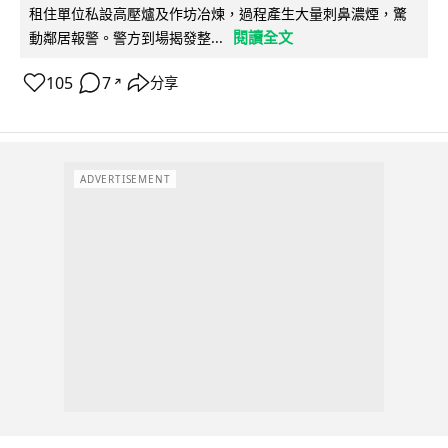
租住單位私設高壓爐及作坊冶煉，過程產生大量刺鼻濃煙，驚
閱讀全文
動鄰居報警。警方到場揭發整...
105
7
分享
↗
ADVERTISEMENT