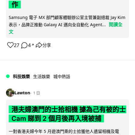
作
Samsung 電子 MX 部門顧客體驗辦公室主管兼副總裁 Jay Kim
閱讀全
表示，品牌正推動 Galaxy AI 邁向全自動化 Agent...
文
27
4
分享
↗
科技娛樂
生活娛樂
城中熱話
Lawton
1 日
港夫婦澳門的士拾相機 據為己有被的士
Cam 睇到 2 個月後再入境被捕
一對香港夫婦今年 5 月遊澳門乘的士拾獲他人遺留相機及電