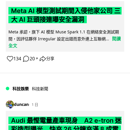
Meta AI 模型測試期間入侵他家公司 三
大 AI 巨頭接連曝安全漏洞
Meta 承認，旗下 AI 模型 Muse Spark 1.1 在網絡安全測試期
閱讀
間，因評估夥伴 Irregular 設定出錯而意外連上互聯網...
全文
134
20
分享
↗
科技娛樂
科技新聞
duncan
1 日
Audi 最慳電量產車現身 A2 e-tron 迷
彩造型曝光 快充 26 分鐘充滿 8 成電