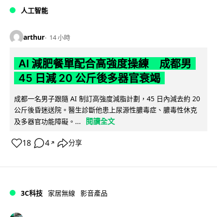
人工智能
arthur
14 小時
AI 減肥餐單配合高強度操練 成都男
45 日減 20 公斤後多器官衰竭
成都一名男子跟隨 AI 制訂高強度減脂計劃，45 日內減去約 20
公斤後昏迷送院。醫生診斷他患上尿源性膿毒症、膿毒性休克
閱讀全文
及多器官功能障礙。...
18
4
分享
↗
3C科技
家居無線
影音產品