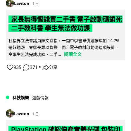
Lawton
1 日
家長無得慳錢買二手書 電子啟動碼鎖死
二手教科書 學生無法做功課
社福界立法會議員陳文宜指，一間中學書單價錢按年加 14.7%
遠超通漲，令家長難以負擔。而且電子教材啟動碼這項設計，
閱讀全文
令學生無法完成功課，二手...
935
371
分享
↗
科技娛樂
遊戲情報
Lawton
1 日
PlayStation 確認停產實體光碟 包裝印