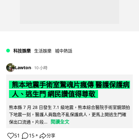
科技娛樂
生活娛樂
城中熱話
Lawton
10 小時
熊本地震手術室驚魂片瘋傳 醫護保護病
人、逃生門 網民讚值得尊敬
熊本縣 7 月 28 日發生 7.1 級地震，熊本綜合醫院手術室鏡頭拍
下地震一刻，醫護人員臨危不亂保護病人，更馬上開逃生門確
閱讀全文
保出口流通。片段...
51
15
分享
↗