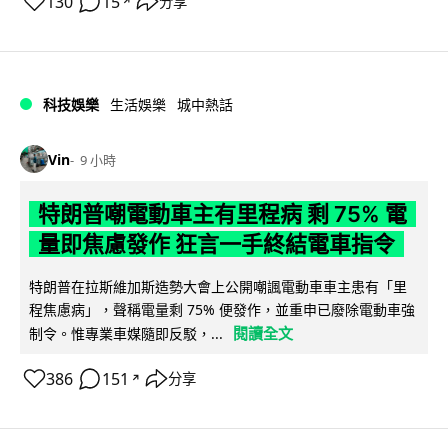
130
15
分享
↗
科技娛樂
生活娛樂
城中熱話
Vin
9 小時
特朗普嘲電動車主有里程病 剩 75% 電
量即焦慮發作 狂言一手終結電車指令
特朗普在拉斯維加斯造勢大會上公開嘲諷電動車車主患有「里
程焦慮病」，聲稱電量剩 75% 便發作，並重申已廢除電動車強
閱讀全文
制令。惟專業車媒隨即反駁，...
386
151
分享
↗