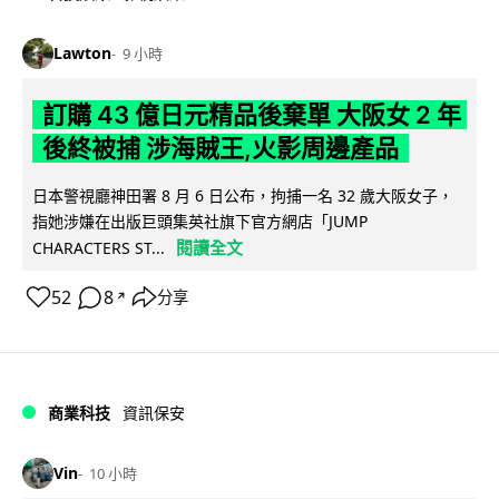
Lawton
9 小時
訂購 43 億日元精品後棄單 大阪女 2 年
後終被捕 涉海賊王,火影周邊產品
日本警視廳神田署 8 月 6 日公布，拘捕一名 32 歲大阪女子，
指她涉嫌在出版巨頭集英社旗下官方網店「JUMP
閱讀全文
CHARACTERS ST...
52
8
分享
↗
商業科技
資訊保安
Vin
10 小時