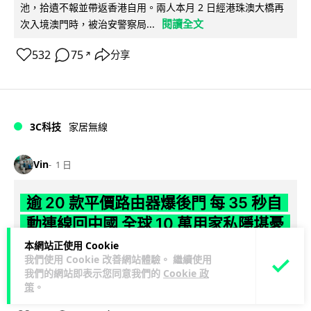
池，拾遺不報並帶返香港自用。兩人本月 2 日經港珠澳大橋再
閱讀全文
次入境澳門時，被治安警察局...
532
75
分享
↗
3C科技
家居無線
Vin
1 日
逾 20 款平價路由器爆後門 每 35 秒自
動連線回中國 全球 10 萬用家私隱堪憂
本網站正使用 Cookie
網絡安全公司 VulnCheck 揭發中國智博通電子（Zbtlink）生產
我們使用 Cookie 改善網站體驗。 繼續使用
閱
的 20 多款路由器內置後門程式「Endlessdoors」（無盡...
我們的網站即表示您同意我們的
Cookie 政
讀全文
策
。