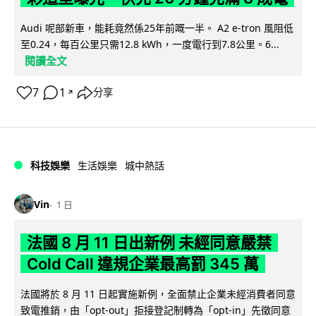
Audi 呢部新車，能耗竟然係25年前嘅一半。 A2 e-tron 風阻低
至0.24，每百公里只需12.8 kWh，一度電行到7.8公里。6...
閱讀全文
7
1
分享
↗
科技娛樂
生活娛樂
城中熱話
Vin
1 日
法國 8 月 11 日出新例 未經同意嚴禁
Cold Call 違規企業最高罰 345 萬
法國將於 8 月 11 日起實施新例，全面禁止企業未經消費者同意
致電推銷，由「opt-out」拒接登記制轉為「opt-in」先徵同意