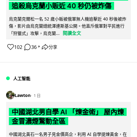
追殺烏克蘭小販近 40 秒仍被炸傷
烏克蘭克爾松一名 52 歲小販被俄軍無人機追擊近 40 秒後被炸
傷，影片由烏克蘭總統澤連斯基公開。他直斥俄軍對平民進行
閱讀全文
「狩獵式」攻擊，烏克蘭...
102
36
分享
↗
人工智能
Lawton
1 日
中國湖北男自學 AI 「煉金術」 屋內煉
金冒濃煙驚動全區
中國湖北黃石一名男子見金價高企，利用 AI 自學提煉黃金，在