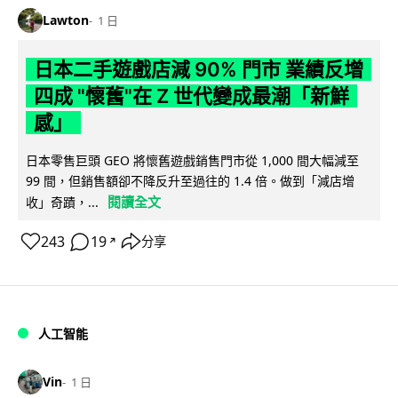
Lawton
1 日
日本二手遊戲店減 90% 門市 業績反增
四成 "懷舊"在 Z 世代變成最潮「新鮮
感」
日本零售巨頭 GEO 將懷舊遊戲銷售門市從 1,000 間大幅減至
99 間，但銷售額卻不降反升至過往的 1.4 倍。做到「減店增
閱讀全文
收」奇蹟，...
243
19
分享
↗
人工智能
Vin
1 日