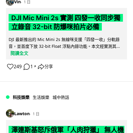
Vin
1 日
DJI Mic Mini 2s 實測 四發一收同步獨
立錄音 32-bit 防爆咪拍片必備
DJI 最新推出的 Mic Mini 2s 無線咪支援「四發一收」分軌錄
音，並首度下放 32-bit Float 浮點內錄功能。本文經實測其...
閱讀全文
249
1
分享
↗
科技娛樂
生活娛樂
城中熱話
Lawton
1 日
澤連斯基怒斥俄軍「人肉狩獵」 無人機