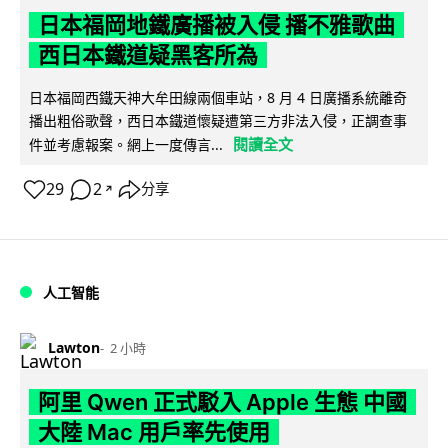
日本福岡地鐵廣播被入侵 播不雅歌曲
西日本鐵道疑黑客所為
日本福岡西鐵天神大牟田線兩個車站，8 月 4 日廣播系統離奇
播出粗俗歌聲，西日本鐵道懷疑遭第三方非法入侵，正調查事
閱讀全文
件並考慮報案。網上一度傳言...
29
2
分享
↗
人工智能
Lawton
2 小時
阿里 Qwen 正式駁入 Apple 生態 中國
大陸 Mac 用戶率先使用