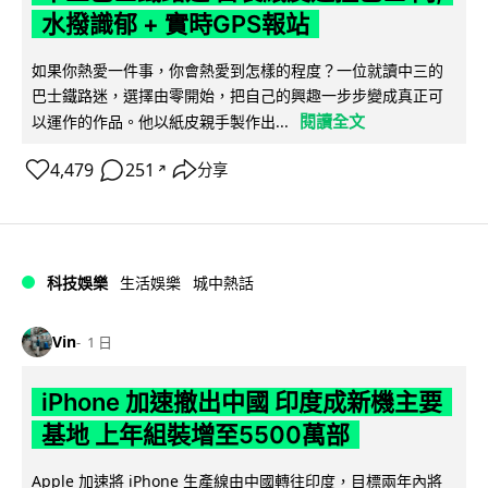
水撥識郁 + 實時GPS報站
如果你熱愛一件事，你會熱愛到怎樣的程度？一位就讀中三的
巴士鐵路迷，選擇由零開始，把自己的興趣一步步變成真正可
閱讀全文
以運作的作品。他以紙皮親手製作出...
4,479
251
分享
↗
科技娛樂
生活娛樂
城中熱話
Vin
1 日
iPhone 加速撤出中國 印度成新機主要
基地 上年組裝增至5500萬部
Apple 加速將 iPhone 生產線由中國轉往印度，目標兩年內將