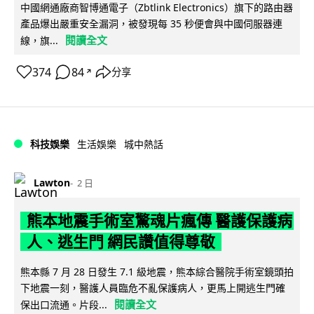
中國網通廠商智博通電子（Zbtlink Electronics）旗下的路由器
產品爆出嚴重安全漏洞，被發現每 35 秒便會與中國伺服器連
閱讀全文
線，旗...
374
84
分享
↗
科技娛樂
生活娛樂
城中熱話
Lawton
2 日
熊本地震手術室驚魂片瘋傳 醫護保護病
人、逃生門 網民讚值得尊敬
熊本縣 7 月 28 日發生 7.1 級地震，熊本綜合醫院手術室鏡頭拍
下地震一刻，醫護人員臨危不亂保護病人，更馬上開逃生門確
閱讀全文
保出口流通。片段...