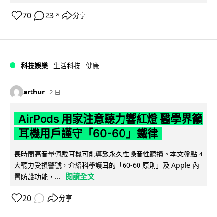
70
23
分享
↗
科技娛樂
生活科技
健康
arthur
2 日
AirPods 用家注意聽力響紅燈 醫學界籲
耳機用戶謹守「60-60」鐵律
長時間高音量佩戴耳機可能導致永久性噪音性聽損。本文盤點 4
大聽力受損警號，介紹科學護耳的「60-60 原則」及 Apple 內
閱讀全文
置防護功能，...
20
分享