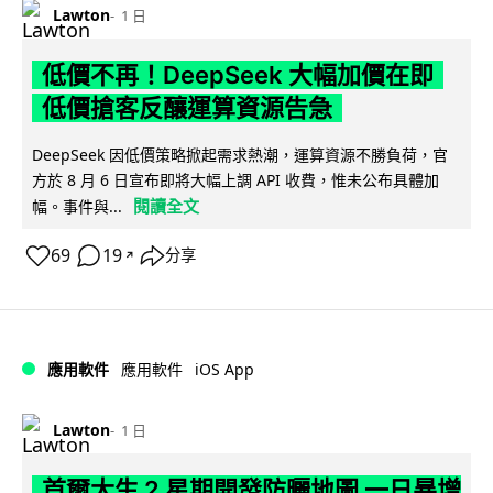
Lawton
1 日
低價不再！DeepSeek 大幅加價在即
低價搶客反釀運算資源告急
DeepSeek 因低價策略掀起需求熱潮，運算資源不勝負荷，官
方於 8 月 6 日宣布即將大幅上調 API 收費，惟未公布具體加
閱讀全文
幅。事件與...
69
19
分享
↗
iOS App
應用軟件
應用軟件
Lawton
1 日
首爾大生 2 星期開發防曬地圖 一日暴增