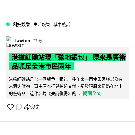
科技娛樂
生活娛樂
城中熱話
Lawton
27 分
港鐵紅磡站現「黐地銀包」 原來是藝術
品呃足全港市民兩年
港鐵紅磡站月台一個銀色「銀包」多年來一再令乘客誤以為有
人遺失財物，事主原本打算拾起交還，卻發現原來是黏在地上
閱讀全文
的藝術品。這件名為《失而復得》的...
分享