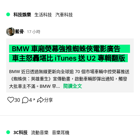
科技娛樂
生活科技
汽車科技
藍骨
17 小時
BMW 車廂熒幕強推蜘蛛俠電影廣告
車主怒轟堪比 iTunes 送 U2 專輯翻版
BMW 近日透過無線更新向全球逾 70 個市場車輛中控熒幕推送
《蜘蛛俠：英雄重生》宣傳動畫，啟動車輛即彈出通知，觸發
閱讀全文
大批車主不滿。BMW 早...
30
4
分享
↗
3C科技
流動音樂
音樂耳機