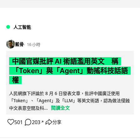
人工智能
藍骨
16 小時
中國官媒批評 AI 術語濫用英文 稱
「Token」與「Agent」動搖科技話語
權
人民網旗下評論於 8 月 6 日發表文章，批評中國廣泛使用
「Token」、「Agent」及「LLM」等英文術語，認為做法侵蝕
閱讀全文
中文表意空間及科...
501
203
分享
↗