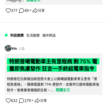
377
49
分享
↗
科技娛樂
生活娛樂
城中熱話
Vin
2 日
特朗普嘲電動車主有里程病 剩 75% 電
量即焦慮發作 狂言一手終結電車指令
特朗普在拉斯維加斯造勢大會上公開嘲諷電動車車主患有「里
程焦慮病」，聲稱電量剩 75% 便發作，並重申已廢除電動車強
閱讀全文
制令。惟專業車媒隨即反駁，...
632
279
分享
↗