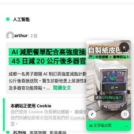
人工智能
arthur
2 日
×
AI 減肥餐單配合高強度操練 成都男
45 日減 20 公斤後多器官衰竭
成都一名男子跟隨 AI 制訂高強度減脂計劃，45 日內減去約 20
公斤後昏迷送院。醫生診斷他患上尿源性膿毒症、膿毒性休克
閱讀全文
及多器官功能障礙。...
23
4
分享
↗
本網站正使用 Cookie
我們使用 Cookie 改善網站體驗。 繼續使用
🎵
⛶
我們的網站即表示您同意我們的
Cookie 政
策
。
📖 文字版訪問
→
3C科技
家居無線
影音產品