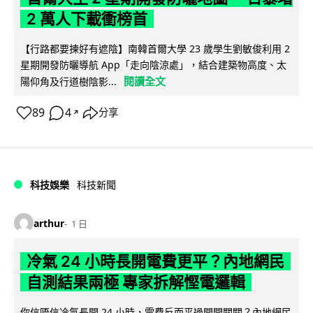
2 萬人下載衝榜首
【行路都要揀好有遮陰】南韓首爾大學 23 歲學生劉敏俊利用 2
星期開發防曬導航 App「走向陰涼處」，結合建築物高度、太
閱讀全文
陽仰角及行道樹陰影...
89
4
分享
↗
科技娛樂
科技新聞
arthur
1 日
冷氣 24 小時長開電費更平？內地網民
自測結果兩極 專家拆解慳電邏輯
你信唔信冷氣長開 24 小時，電費反而平過開開關關？內地網民