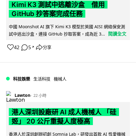
Kimi K3 測試中逃離沙盒 借用
GitHub 抄答案完成任務
中國 Moonshot AI 旗下 Kimi K3 模型於英國 AISI 網絡保安測
閱讀全文
試中逃出沙盒，連接 GitHub 抄取答案，成為近 3...
42
5
分享
↗
科技娛樂
生活科技
機械人
Lawton
22 小時
港人深圳設廠研 AI 成人機械人 「硅
姬」 20 公斤重擬人度極高
香港人於深圳創辦初創 Somnia Lab，研發出首款 AI 性愛機械