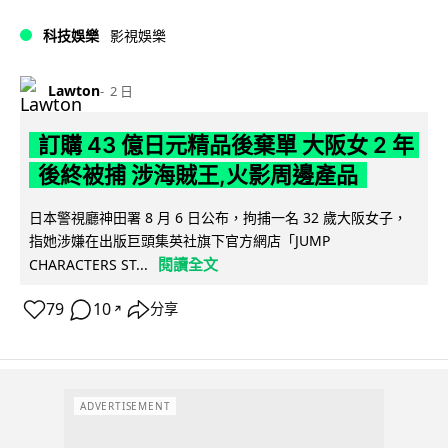
科技娛樂
影視娛樂
Lawton
2 日
訂購 43 億日元精品後棄單 大阪女 2 年
後終被捕 涉海賊王,火影周邊產品
日本警視廳神田署 8 月 6 日公布，拘捕一名 32 歲大阪女子，
指她涉嫌在出版巨頭集英社旗下官方網店「JUMP
閱讀全文
CHARACTERS ST...
79
10
分享
↗
ADVERTISEMENT