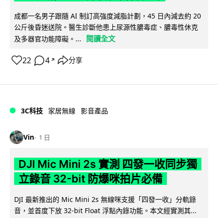
成都一名男子跟隨 AI 制訂高強度減脂計劃，45 日內減去約 20
公斤後昏迷送院。醫生診斷他患上尿源性膿毒症、膿毒性休克
閱讀全文
及多器官功能障礙。...
22
4
分享
↗
3C科技
家居無線
影音產品
Vin
1 日
DJI Mic Mini 2s 實測 四發一收同步獨
立錄音 32-bit 防爆咪拍片必備
DJI 最新推出的 Mic Mini 2s 無線咪支援「四發一收」分軌錄
音，並首度下放 32-bit Float 浮點內錄功能。本文經實測其...