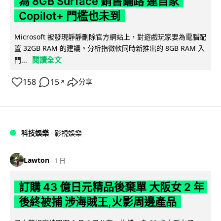
為 8GB Surface 銷售鋪路 連自家
Copilot+ 門檻也未到
Microsoft 被發現靜靜刪除官方網站上，對遊戲玩家要為電腦配
置 32GB RAM 的建議。分析指微軟同時新推出的 8GB RAM 入
閱讀全文
門...
158
15
分享
↗
科技娛樂
影視娛樂
Lawton
1 日
訂購 43 億日元精品後棄單 大阪女 2 年
後終被捕 涉海賊王,火影周邊產品