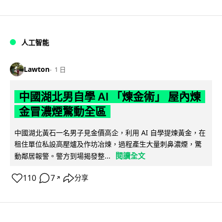
人工智能
Lawton
1 日
中國湖北男自學 AI 「煉金術」 屋內煉
金冒濃煙驚動全區
中國湖北黃石一名男子見金價高企，利用 AI 自學提煉黃金，在
租住單位私設高壓爐及作坊冶煉，過程產生大量刺鼻濃煙，驚
閱讀全文
動鄰居報警。警方到場揭發整...
110
7
分享
↗