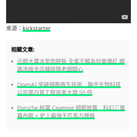
來源：
kickstarter
相關文章:
元朗大寶冰室肉餅飯 全家不解為何會爆紅 網
路洗版令店鋪排隊老細開心
OpenAI 突破細胞再生技術 聯手生物科技
公司蛋白質工程效率大增 50 倍
Porsche 純電 Cayenne 細節披露 科幻三螢
幕內裝 + 史上最強千匹馬力規格