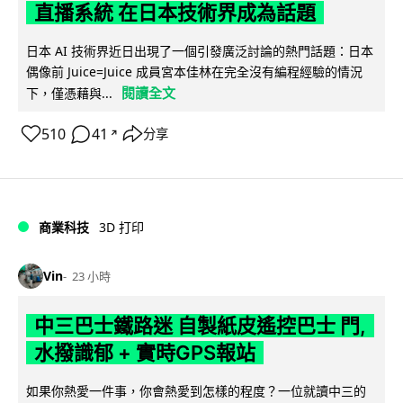
直播系統 在日本技術界成為話題
日本 AI 技術界近日出現了一個引發廣泛討論的熱門話題：日本
偶像前 Juice=Juice 成員宮本佳林在完全沒有編程經驗的情況
閱讀全文
下，僅憑藉與...
510
41
分享
↗
商業科技
3D 打印
Vin
23 小時
中三巴士鐵路迷 自製紙皮遙控巴士 門,
水撥識郁 + 實時GPS報站
如果你熱愛一件事，你會熱愛到怎樣的程度？一位就讀中三的