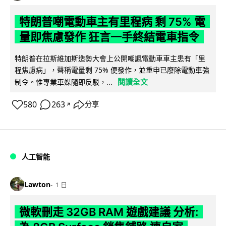
特朗普嘲電動車主有里程病 剩 75% 電
量即焦慮發作 狂言一手終結電車指令
特朗普在拉斯維加斯造勢大會上公開嘲諷電動車車主患有「里
程焦慮病」，聲稱電量剩 75% 便發作，並重申已廢除電動車強
閱讀全文
制令。惟專業車媒隨即反駁，...
580
263
分享
↗
人工智能
Lawton
1 日
微軟刪走 32GB RAM 遊戲建議 分析: