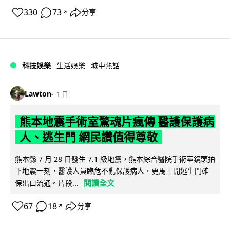
330
73
分享
↗
科技娛樂
生活娛樂
城中熱話
Lawton
1 日
熊本地震手術室驚魂片瘋傳 醫護保護病
人、逃生門 網民讚值得尊敬
熊本縣 7 月 28 日發生 7.1 級地震，熊本綜合醫院手術室鏡頭拍
下地震一刻，醫護人員臨危不亂保護病人，更馬上開逃生門確
閱讀全文
保出口流通。片段...
67
18
分享
↗