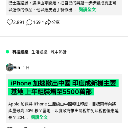
巴士鐵路迷，選擇由零開始，把自己的興趣一步步變成真正可
閱讀全文
以運作的作品。他以紙皮親手製作出...
2,891
169
分享
↗
科技娛樂
生活娛樂
城中熱話
Vin
1 日
iPhone 加速撤出中國 印度成新機主要
基地 上年組裝增至5500萬部
Apple 加速將 iPhone 生產線由中國轉往印度，目標兩年內將
產量最高 50% 移至當地。印度政府推出關稅豁免及稅務優惠延
閱讀全文
長至 204...