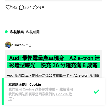
143
20
分享
↗
科技娛樂
科技新聞
duncan
2 日
Audi 最慳電量產車現身 A2 e-tron 迷
彩造型曝光 快充 26 分鐘充滿 8 成電
Audi 呢部新車，能耗竟然係25年前嘅一半。 A2 e-tron 風阻低
至0.24，每百公里只需12.8 kWh，一度電行到7.8公里。6...
本網站正使用 Cookie
閱讀全文
我們使用 Cookie 改善網站體驗。 繼續使用
我們的網站即表示您同意我們的
Cookie 政
7
1
分享
↗
策
。