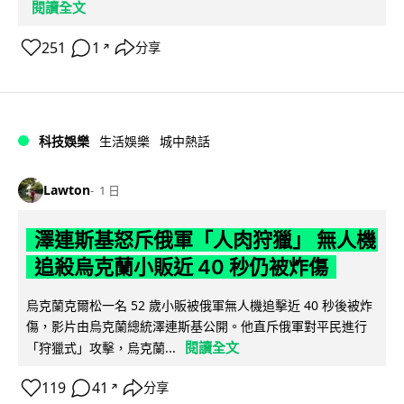
閱讀全文
251
1
分享
↗
科技娛樂
生活娛樂
城中熱話
Lawton
1 日
澤連斯基怒斥俄軍「人肉狩獵」 無人機
追殺烏克蘭小販近 40 秒仍被炸傷
烏克蘭克爾松一名 52 歲小販被俄軍無人機追擊近 40 秒後被炸
傷，影片由烏克蘭總統澤連斯基公開。他直斥俄軍對平民進行
閱讀全文
「狩獵式」攻擊，烏克蘭...
119
41
分享
↗