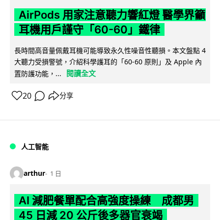
AirPods 用家注意聽力響紅燈 醫學界籲
耳機用戶謹守「60-60」鐵律
長時間高音量佩戴耳機可能導致永久性噪音性聽損。本文盤點 4
大聽力受損警號，介紹科學護耳的「60-60 原則」及 Apple 內
閱讀全文
置防護功能，...
20
分享
人工智能
arthur
1 日
AI 減肥餐單配合高強度操練 成都男
45 日減 20 公斤後多器官衰竭