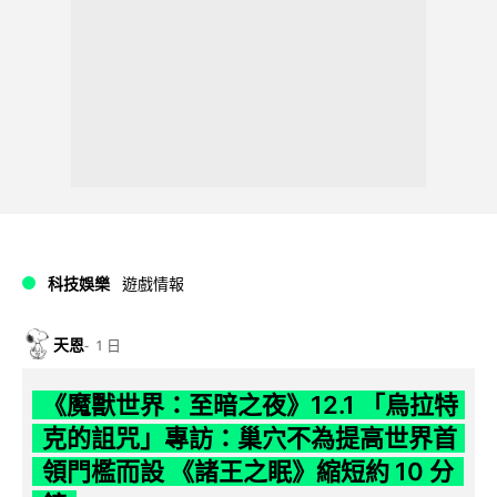
科技娛樂
遊戲情報
天恩
1 日
《魔獸世界：至暗之夜》12.1 「烏拉特
克的詛咒」專訪：巢穴不為提高世界首
領門檻而設 《諸王之眠》縮短約 10 分