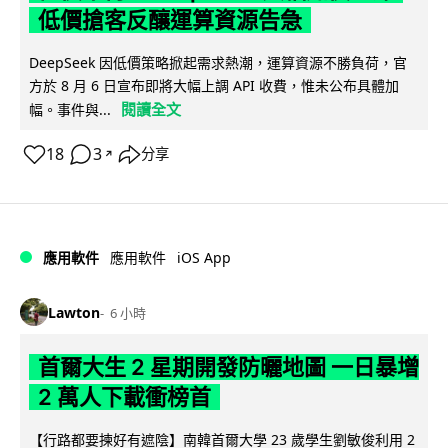
低價搶客反釀運算資源告急
DeepSeek 因低價策略掀起需求熱潮，運算資源不勝負荷，官
方於 8 月 6 日宣布即將大幅上調 API 收費，惟未公布具體加
閱讀全文
幅。事件與...
18
3
分享
↗
iOS App
應用軟件
應用軟件
Lawton
6 小時
首爾大生 2 星期開發防曬地圖 一日暴增
2 萬人下載衝榜首
【行路都要揀好有遮陰】南韓首爾大學 23 歲學生劉敏俊利用 2