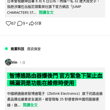
日本警視廳神田署 8 月 6 日公布，拘捕一名 32 歲大阪女子，
指她涉嫌在出版巨頭集英社旗下官方網店「JUMP
閱讀全文
CHARACTERS ST...
67
9
分享
↗
商業科技
資訊保安
Vin
1 日
智博通路由器爆後門 官方緊急下架止血
稱漏洞是功能在維修時使用
中國網通廠商智博通電子（Zbtlink Electronics）旗下的路由器
產品爆出嚴重安全漏洞，被發現每 35 秒便會與中國伺服器連
閱讀全文
線，旗...