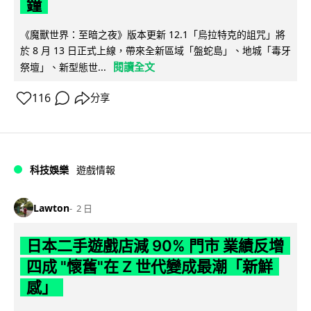
鐘
《魔獸世界：至暗之夜》版本更新 12.1「烏拉特克的詛咒」將
於 8 月 13 日正式上線，帶來全新區域「盤蛇島」、地城「毒牙
閱讀全文
祭壇」、新型態世...
116
分享
科技娛樂
遊戲情報
Lawton
2 日
日本二手遊戲店減 90% 門市 業績反增
四成 "懷舊"在 Z 世代變成最潮「新鮮
感」