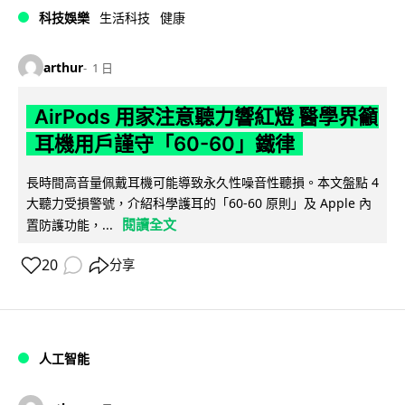
科技娛樂
生活科技
健康
arthur
1 日
AirPods 用家注意聽力響紅燈 醫學界籲
耳機用戶謹守「60-60」鐵律
長時間高音量佩戴耳機可能導致永久性噪音性聽損。本文盤點 4
大聽力受損警號，介紹科學護耳的「60-60 原則」及 Apple 內
閱讀全文
置防護功能，...
20
分享
人工智能