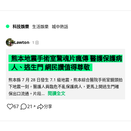
科技娛樂
生活娛樂
城中熱話
Lawton
1 日
熊本地震手術室驚魂片瘋傳 醫護保護病
人、逃生門 網民讚值得尊敬
熊本縣 7 月 28 日發生 7.1 級地震，熊本綜合醫院手術室鏡頭拍
下地震一刻，醫護人員臨危不亂保護病人，更馬上開逃生門確
閱讀全文
保出口流通。片段...
67
21
分享
↗