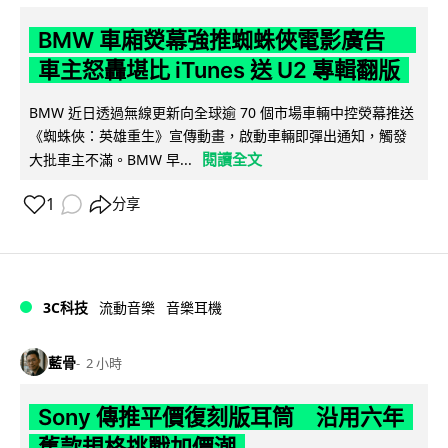
BMW 車廂熒幕強推蜘蛛俠電影廣告
車主怒轟堪比 iTunes 送 U2 專輯翻版
BMW 近日透過無線更新向全球逾 70 個市場車輛中控熒幕推送
《蜘蛛俠：英雄重生》宣傳動畫，啟動車輛即彈出通知，觸發
閱讀全文
大批車主不滿。BMW 早...
1
分享
3C科技
流動音樂
音樂耳機
藍骨
2 小時
Sony 傳推平價復刻版耳筒 沿用六年
舊款規格挑戰加價潮