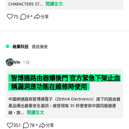
閱讀全文
CHARACTERS ST...
75
9
分享
↗
商業科技
資訊保安
Vin
1 日
智博通路由器爆後門 官方緊急下架止血
稱漏洞是功能在維修時使用
中國網通廠商智博通電子（Zbtlink Electronics）旗下的路由器
產品爆出嚴重安全漏洞，被發現每 35 秒便會與中國伺服器連
閱讀全文
線，旗...
351
78
分享
↗