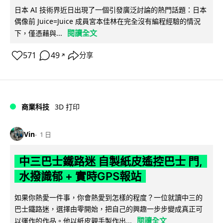
日本 AI 技術界近日出現了一個引發廣泛討論的熱門話題：日本
偶像前 Juice=Juice 成員宮本佳林在完全沒有編程經驗的情況
閱讀全文
下，僅憑藉與...
571
49
分享
↗
商業科技
3D 打印
Vin
1 日
中三巴士鐵路迷 自製紙皮遙控巴士 門,
水撥識郁 + 實時GPS報站
如果你熱愛一件事，你會熱愛到怎樣的程度？一位就讀中三的
巴士鐵路迷，選擇由零開始，把自己的興趣一步步變成真正可
閱讀全文
以運作的作品。他以紙皮親手製作出...