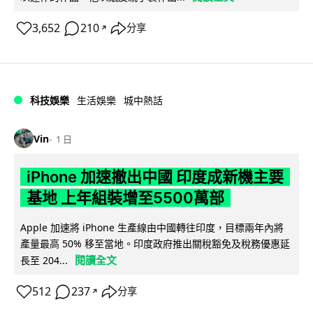
3,652
210
分享
↗
科技娛樂
生活娛樂
城中熱話
Vin
1 日
iPhone 加速撤出中國 印度成新機主要
基地 上年組裝增至5500萬部
Apple 加速將 iPhone 生產線由中國轉往印度，目標兩年內將
產量最高 50% 移至當地。印度政府推出關稅豁免及稅務優惠延
閱讀全文
長至 204...
512
237
分享
↗