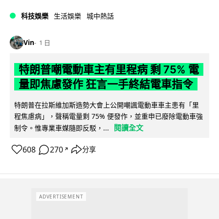
科技娛樂
生活娛樂
城中熱話
Vin
1 日
特朗普嘲電動車主有里程病 剩 75% 電
量即焦慮發作 狂言一手終結電車指令
特朗普在拉斯維加斯造勢大會上公開嘲諷電動車車主患有「里
程焦慮病」，聲稱電量剩 75% 便發作，並重申已廢除電動車強
閱讀全文
制令。惟專業車媒隨即反駁，...
608
270
分享
↗
ADVERTISEMENT