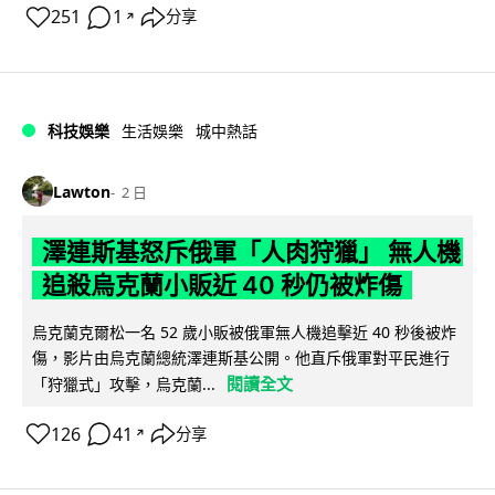
251
1
分享
↗
科技娛樂
生活娛樂
城中熱話
Lawton
2 日
澤連斯基怒斥俄軍「人肉狩獵」 無人機
追殺烏克蘭小販近 40 秒仍被炸傷
烏克蘭克爾松一名 52 歲小販被俄軍無人機追擊近 40 秒後被炸
傷，影片由烏克蘭總統澤連斯基公開。他直斥俄軍對平民進行
閱讀全文
「狩獵式」攻擊，烏克蘭...
126
41
分享
↗