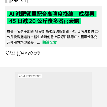
arthur
1 日
AI 減肥餐單配合高強度操練 成都男
45 日減 20 公斤後多器官衰竭
成都一名男子跟隨 AI 制訂高強度減脂計劃，45 日內減去約 20
公斤後昏迷送院。醫生診斷他患上尿源性膿毒症、膿毒性休克
閱讀全文
及多器官功能障礙。...
23
4
分享
↗
ADVERTISEMENT