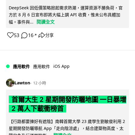
DeepSeek 因低價策略掀起需求熱潮，運算資源不勝負荷，官
方於 8 月 6 日宣布即將大幅上調 API 收費，惟未公布具體加
閱讀全文
幅。事件與...
53
16
分享
↗
iOS App
應用軟件
應用軟件
Lawton
12 小時
首爾大生 2 星期開發防曬地圖 一日暴增
2 萬人下載衝榜首
【行路都要揀好有遮陰】南韓首爾大學 23 歲學生劉敏俊利用 2
星期開發防曬導航 App「走向陰涼處」，結合建築物高度、太