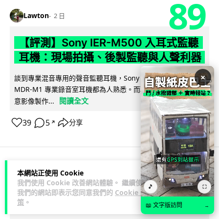
89
Lawton
2 日
【評測】Sony IER-M500 入耳式監聽
耳機：現場拍攝、後製監聽與人聲利器
×
談到專業混音專用的聲音監聽耳機，Sony 經典 MDR-7506 到
MDR-M1 專業錄音室耳機都為人熟悉。而現在舞台製作者與創
閱讀全文
意影像製作...
39
5
分享
↗
本網站正使用 Cookie
科技娛樂
遊戲情報
我們使用 Cookie 改善網站體驗。 繼續使用
🎵
⛶
我們的網站即表示您同意我們的
Cookie 政
天恩
2 日
策
。
📖 文字版訪問
→