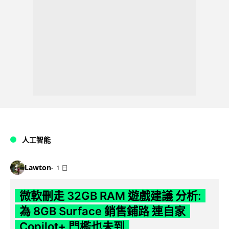
人工智能
Lawton
1 日
微軟刪走 32GB RAM 遊戲建議 分析:
為 8GB Surface 銷售鋪路 連自家
Copilot+ 門檻也未到