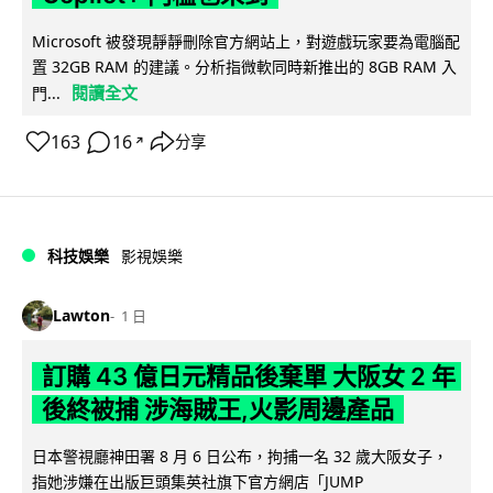
Microsoft 被發現靜靜刪除官方網站上，對遊戲玩家要為電腦配
置 32GB RAM 的建議。分析指微軟同時新推出的 8GB RAM 入
閱讀全文
門...
163
16
分享
↗
科技娛樂
影視娛樂
Lawton
1 日
訂購 43 億日元精品後棄單 大阪女 2 年
後終被捕 涉海賊王,火影周邊產品
日本警視廳神田署 8 月 6 日公布，拘捕一名 32 歲大阪女子，
指她涉嫌在出版巨頭集英社旗下官方網店「JUMP