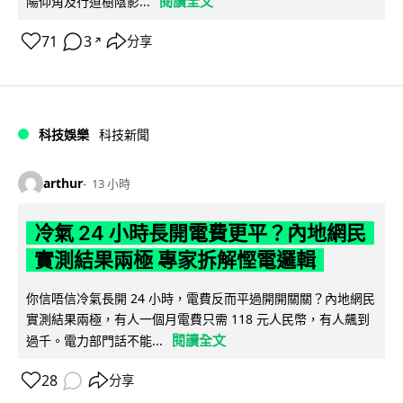
閱讀全文
陽仰角及行道樹陰影...
71
3
分享
↗
科技娛樂
科技新聞
arthur
13 小時
冷氣 24 小時長開電費更平？內地網民
實測結果兩極 專家拆解慳電邏輯
你信唔信冷氣長開 24 小時，電費反而平過開開關關？內地網民
實測結果兩極，有人一個月電費只需 118 元人民幣，有人飆到
閱讀全文
過千。電力部門話不能...
28
分享