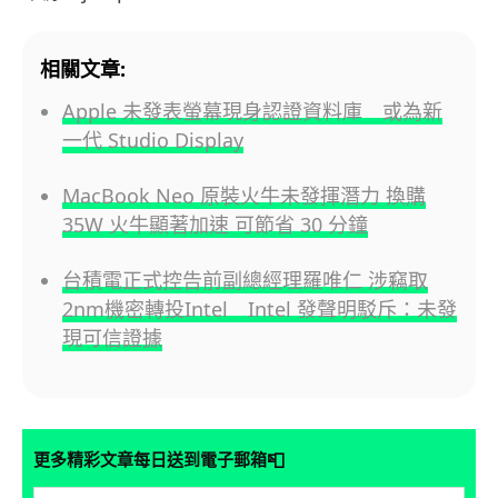
相關文章:
Apple 未發表螢幕現身認證資料庫 或為新
一代 Studio Display
MacBook Neo 原裝火牛未發揮潛力 換購
35W 火牛顯著加速 可節省 30 分鐘
台積電正式控告前副總經理羅唯仁 涉竊取
2nm機密轉投Intel Intel 發聲明駁斥：未發
現可信證據
📮
更多精彩文章每日送到電子郵箱