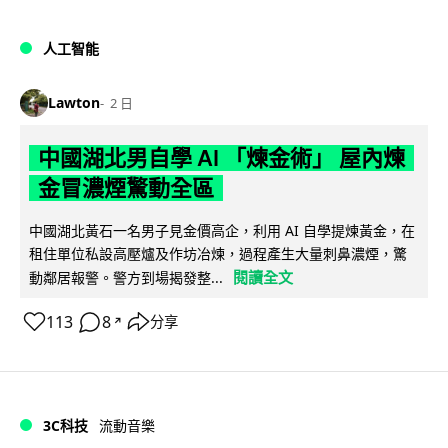
人工智能
Lawton
2 日
中國湖北男自學 AI 「煉金術」 屋內煉
金冒濃煙驚動全區
中國湖北黃石一名男子見金價高企，利用 AI 自學提煉黃金，在
租住單位私設高壓爐及作坊冶煉，過程產生大量刺鼻濃煙，驚
閱讀全文
動鄰居報警。警方到場揭發整...
113
8
分享
↗
3C科技
流動音樂