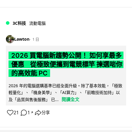
3C科技
流動電腦
Lawton
1 日
2026 買電腦新趨勢公開！ 如何享最多
優惠 從極致便攜到電競標竿 揀選啱你
的高效能 PC
2026 年的電腦選購基準已經全面升級。除了基本效能，「極致
輕量化」、「機身美學」、「AI算力」、「前瞻技術加持」以
閱讀全文
及「品質與售後服務」 已...
21
1
分享
↗