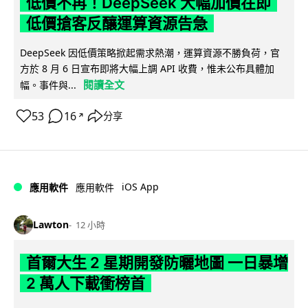
低價不再！DeepSeek 大幅加價在即
低價搶客反釀運算資源告急
DeepSeek 因低價策略掀起需求熱潮，運算資源不勝負荷，官
方於 8 月 6 日宣布即將大幅上調 API 收費，惟未公布具體加
閱讀全文
幅。事件與...
53
16
分享
↗
iOS App
應用軟件
應用軟件
Lawton
12 小時
首爾大生 2 星期開發防曬地圖 一日暴增
2 萬人下載衝榜首