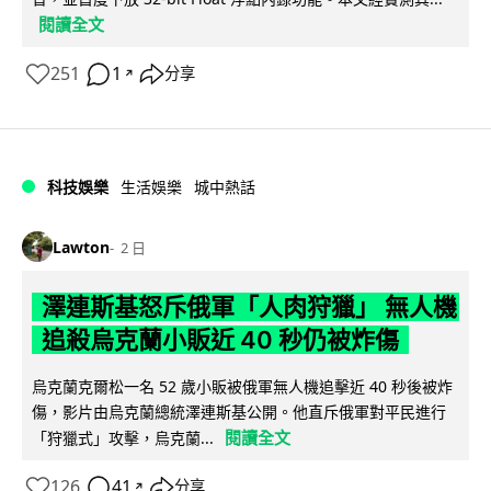
閱讀全文
251
1
分享
↗
科技娛樂
生活娛樂
城中熱話
Lawton
2 日
澤連斯基怒斥俄軍「人肉狩獵」 無人機
追殺烏克蘭小販近 40 秒仍被炸傷
烏克蘭克爾松一名 52 歲小販被俄軍無人機追擊近 40 秒後被炸
傷，影片由烏克蘭總統澤連斯基公開。他直斥俄軍對平民進行
閱讀全文
「狩獵式」攻擊，烏克蘭...
126
41
分享
↗