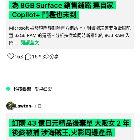
為 8GB Surface 銷售鋪路 連自家
Copilot+ 門檻也未到
Microsoft 被發現靜靜刪除官方網站上，對遊戲玩家要為電腦配
置 32GB RAM 的建議。分析指微軟同時新推出的 8GB RAM 入
閱讀全文
門...
163
16
分享
↗
科技娛樂
影視娛樂
Lawton
1 日
訂購 43 億日元精品後棄單 大阪女 2 年
後終被捕 涉海賊王,火影周邊產品