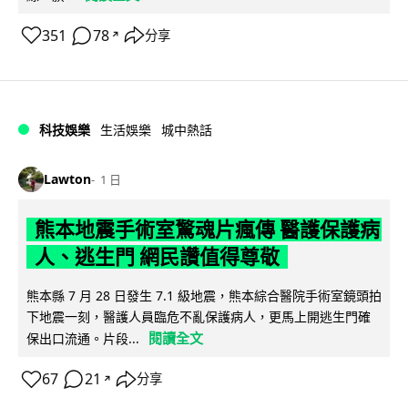
351
78
分享
↗
科技娛樂
生活娛樂
城中熱話
Lawton
1 日
熊本地震手術室驚魂片瘋傳 醫護保護病
人、逃生門 網民讚值得尊敬
熊本縣 7 月 28 日發生 7.1 級地震，熊本綜合醫院手術室鏡頭拍
下地震一刻，醫護人員臨危不亂保護病人，更馬上開逃生門確
閱讀全文
保出口流通。片段...
67
21
分享
↗