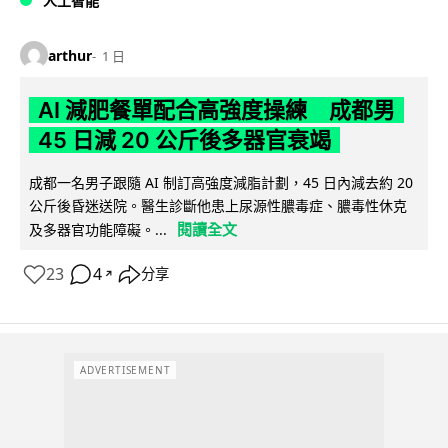
人工智能
arthur
1 日
AI 減肥餐單配合高強度操練 成都男
45 日減 20 公斤後多器官衰竭
成都一名男子跟隨 AI 制訂高強度減脂計劃，45 日內減去約 20
公斤後昏迷送院。醫生診斷他患上尿源性膿毒症、膿毒性休克
閱讀全文
及多器官功能障礙。...
23
4
分享
↗
ADVERTISEMENT