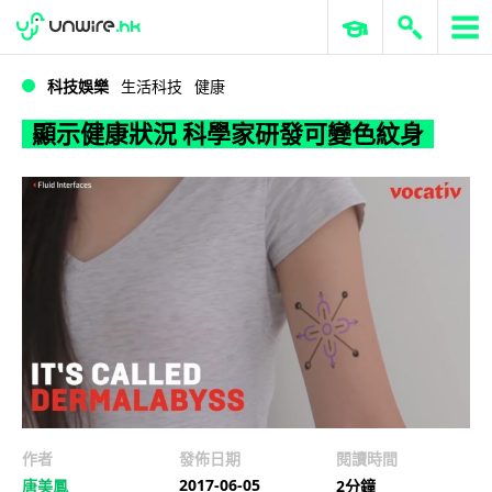
WWDC 2026
GenAI 與雲端科技專區
ERP 與商業 AI
顯示健康狀況 科學家研發可變色紋身
科技娛樂
生活科技
健康
顯示健康狀況 科學家研發可變色紋身
作者
發佈日期
閱讀時間
2017-06-05
唐美鳳
2分鐘