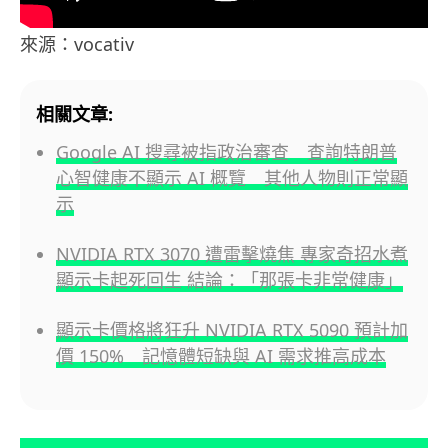
來源：vocativ
相關文章:
Google AI 搜尋被指政治審查 查詢特朗普
心智健康不顯示 AI 概覽 其他人物則正常顯
示
NVIDIA RTX 3070 遭雷擊燒焦 專家奇招水煮
顯示卡起死回生 結論：「那張卡非常健康」
顯示卡價格將狂升 NVIDIA RTX 5090 預計加
價 150% 記憶體短缺與 AI 需求推高成本