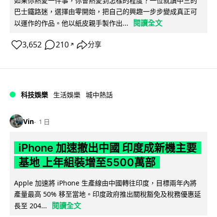
如果你熱愛一件事，你會熱愛到怎樣的程度？一位就讀中三的
巴士鐵路迷，選擇由零開始，把自己的興趣一步步變成真正可
閱讀全文
以運作的作品。他以紙皮親手製作出...
3,652
210
分享
↗
科技娛樂
生活娛樂
城中熱話
Vin
1 日
iPhone 加速撤出中國 印度成新機主要
基地 上年組裝增至5500萬部
Apple 加速將 iPhone 生產線由中國轉往印度，目標兩年內將
產量最高 50% 移至當地。印度政府推出關稅豁免及稅務優惠延
閱讀全文
長至 204...