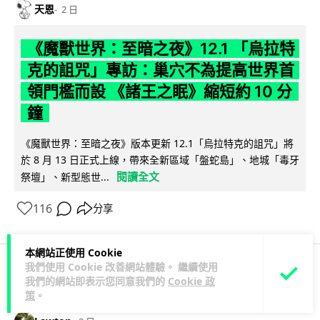
天恩
2 日
《魔獸世界：至暗之夜》12.1 「烏拉特
克的詛咒」專訪：巢穴不為提高世界首
領門檻而設 《諸王之眠》縮短約 10 分
鐘
《魔獸世界：至暗之夜》版本更新 12.1「烏拉特克的詛咒」將
於 8 月 13 日正式上線，帶來全新區域「盤蛇島」、地城「毒牙
閱讀全文
祭壇」、新型態世...
116
分享
本網站正使用 Cookie
我們使用 Cookie 改善網站體驗。 繼續使用
我們的網站即表示您同意我們的
Cookie 政
科技娛樂
遊戲情報
策
。