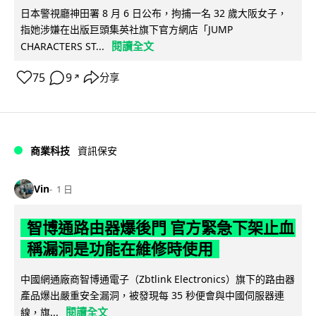
日本警視廳神田署 8 月 6 日公布，拘捕一名 32 歲大阪女子，
指她涉嫌在出版巨頭集英社旗下官方網店「JUMP
閱讀全文
CHARACTERS ST...
75
9
分享
↗
商業科技
資訊保安
Vin
1 日
智博通路由器爆後門 官方緊急下架止血
稱漏洞是功能在維修時使用
中國網通廠商智博通電子（Zbtlink Electronics）旗下的路由器
產品爆出嚴重安全漏洞，被發現每 35 秒便會與中國伺服器連
閱讀全文
線，旗...