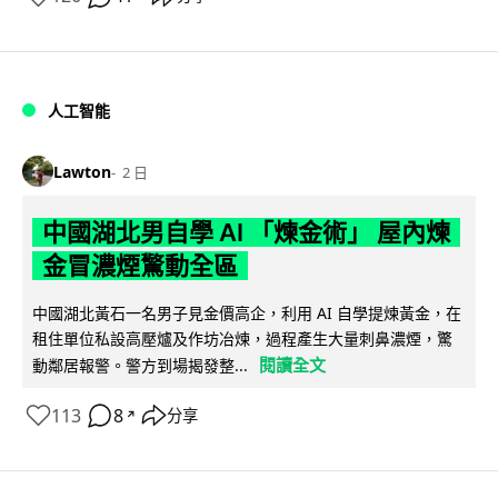
人工智能
Lawton
2 日
中國湖北男自學 AI 「煉金術」 屋內煉
金冒濃煙驚動全區
中國湖北黃石一名男子見金價高企，利用 AI 自學提煉黃金，在
租住單位私設高壓爐及作坊冶煉，過程產生大量刺鼻濃煙，驚
閱讀全文
動鄰居報警。警方到場揭發整...
113
8
分享
↗