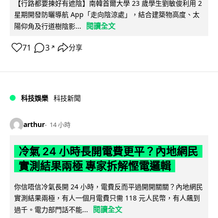
【行路都要揀好有遮陰】南韓首爾大學 23 歲學生劉敏俊利用 2
星期開發防曬導航 App「走向陰涼處」，結合建築物高度、太
閱讀全文
陽仰角及行道樹陰影...
71
3
分享
↗
科技娛樂
科技新聞
arthur
14 小時
冷氣 24 小時長開電費更平？內地網民
實測結果兩極 專家拆解慳電邏輯
你信唔信冷氣長開 24 小時，電費反而平過開開關關？內地網民
實測結果兩極，有人一個月電費只需 118 元人民幣，有人飆到
閱讀全文
過千。電力部門話不能...