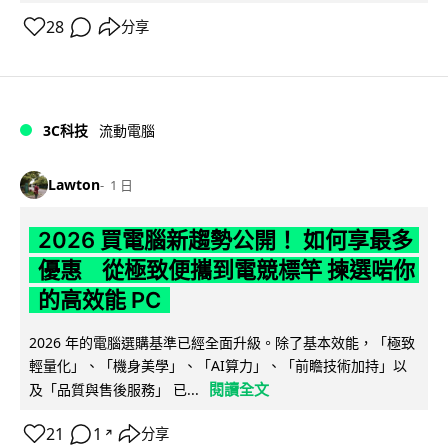
28
分享
3C科技
流動電腦
Lawton
1 日
2026 買電腦新趨勢公開！ 如何享最多
優惠 從極致便攜到電競標竿 揀選啱你
的高效能 PC
2026 年的電腦選購基準已經全面升級。除了基本效能，「極致
輕量化」、「機身美學」、「AI算力」、「前瞻技術加持」以
閱讀全文
及「品質與售後服務」 已...
21
1
分享
↗