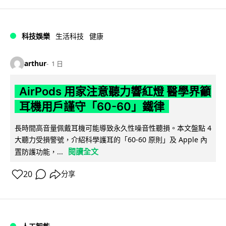
科技娛樂
生活科技
健康
arthur
1 日
AirPods 用家注意聽力響紅燈 醫學界籲
耳機用戶謹守「60-60」鐵律
長時間高音量佩戴耳機可能導致永久性噪音性聽損。本文盤點 4
大聽力受損警號，介紹科學護耳的「60-60 原則」及 Apple 內
閱讀全文
置防護功能，...
20
分享