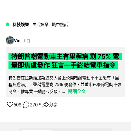
科技娛樂
生活娛樂
城中熱話
Vin
1 日
特朗普嘲電動車主有里程病 剩 75% 電
量即焦慮發作 狂言一手終結電車指令
特朗普在拉斯維加斯造勢大會上公開嘲諷電動車車主患有「里
程焦慮病」，聲稱電量剩 75% 便發作，並重申已廢除電動車強
閱讀全文
制令。惟專業車媒隨即反駁，...
608
270
分享
↗