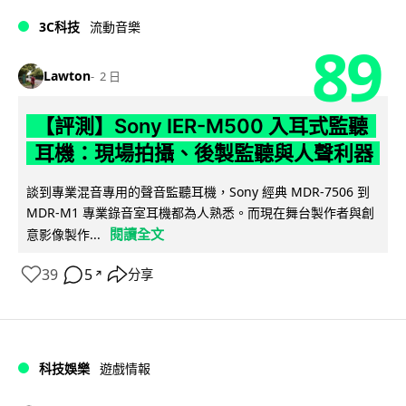
3C科技
流動音樂
89
Lawton
2 日
【評測】Sony IER-M500 入耳式監聽
耳機：現場拍攝、後製監聽與人聲利器
談到專業混音專用的聲音監聽耳機，Sony 經典 MDR-7506 到
MDR-M1 專業錄音室耳機都為人熟悉。而現在舞台製作者與創
閱讀全文
意影像製作...
39
5
分享
↗
科技娛樂
遊戲情報