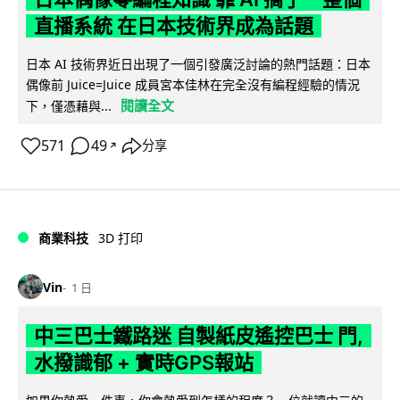
直播系統 在日本技術界成為話題
日本 AI 技術界近日出現了一個引發廣泛討論的熱門話題：日本
偶像前 Juice=Juice 成員宮本佳林在完全沒有編程經驗的情況
閱讀全文
下，僅憑藉與...
571
49
分享
↗
商業科技
3D 打印
Vin
1 日
中三巴士鐵路迷 自製紙皮遙控巴士 門,
水撥識郁 + 實時GPS報站