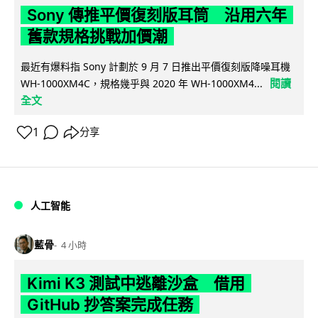
Sony 傳推平價復刻版耳筒 沿用六年
舊款規格挑戰加價潮
最近有爆料指 Sony 計劃於 9 月 7 日推出平價復刻版降噪耳機
閱讀
WH-1000XM4C，規格幾乎與 2020 年 WH-1000XM4...
全文
1
分享
人工智能
藍骨
4 小時
Kimi K3 測試中逃離沙盒 借用
GitHub 抄答案完成任務