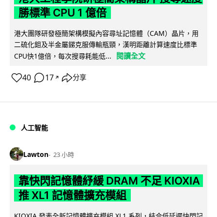
勝標準 CPU 1 億倍
港大團隊研發極簡架構模擬內容尋址記憶體（CAM）晶片，用
二硫化鉬及半金屬銻克服傳輸瓶頸，漢明距離計算速度比標準
閱讀全文
CPU快1億倍，每次搜尋耗能低...
40
17
分享
↗
人工智能
Lawton
23 小時
靠快閃記憶體紓緩 DRAM 不足 KIOXIA
推 XL1 記憶體擴充模組
KIOXIA 發表全新記憶體擴充模組 XL1 系列，結合低延遲快閃記