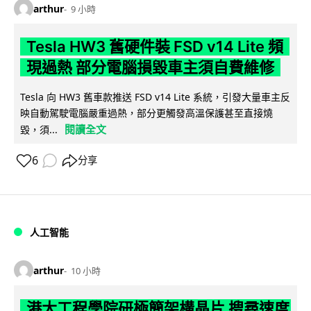
arthur
9 小時
Tesla HW3 舊硬件裝 FSD v14 Lite 頻
現過熱 部分電腦損毀車主須自費維修
Tesla 向 HW3 舊車款推送 FSD v14 Lite 系統，引發大量車主反
映自動駕駛電腦嚴重過熱，部分更觸發高溫保護甚至直接燒
閱讀全文
毀，須...
6
分享
人工智能
arthur
10 小時
港大工程學院研極簡架構晶片 搜尋速度