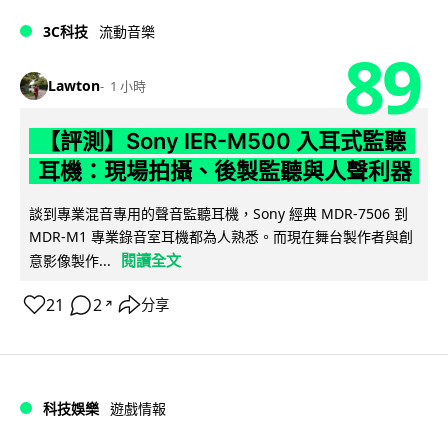
3C科技
流動音樂
89
Lawton
1 小時
【評測】Sony IER-M500 入耳式監聽
耳機：現場拍攝、後製監聽與人聲利器
談到專業混音專用的聲音監聽耳機，Sony 經典 MDR-7506 到
MDR-M1 專業錄音室耳機都為人熟悉。而現在舞台製作者與創
閱讀全文
意影像製作...
21
2
分享
↗
科技娛樂
遊戲情報