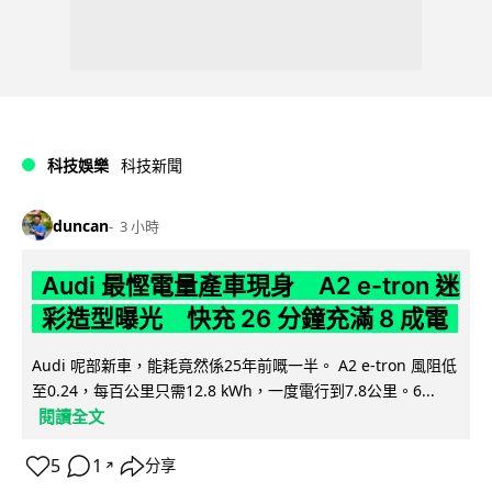
科技娛樂
科技新聞
duncan
3 小時
Audi 最慳電量產車現身 A2 e-tron 迷
彩造型曝光 快充 26 分鐘充滿 8 成電
Audi 呢部新車，能耗竟然係25年前嘅一半。 A2 e-tron 風阻低
至0.24，每百公里只需12.8 kWh，一度電行到7.8公里。6...
閱讀全文
5
1
分享
↗