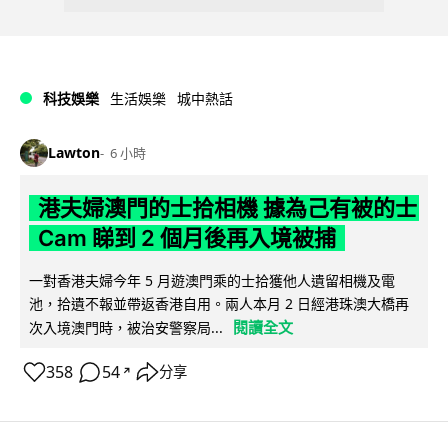
科技娛樂
生活娛樂
城中熱話
Lawton
6 小時
港夫婦澳門的士拾相機 據為己有被的士
Cam 睇到 2 個月後再入境被捕
一對香港夫婦今年 5 月遊澳門乘的士拾獲他人遺留相機及電
池，拾遺不報並帶返香港自用。兩人本月 2 日經港珠澳大橋再
閱讀全文
次入境澳門時，被治安警察局...
358
54
分享
↗