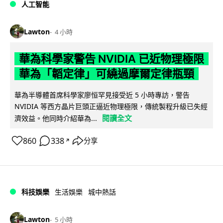
人工智能
Lawton
4 小時
華為科學家警告 NVIDIA 已近物理極限
華為「韜定律」可繞過摩爾定律瓶頸
華為半導體首席科學家廖恒罕見接受近 5 小時專訪，警告
NVIDIA 等西方晶片巨頭正逼近物理極限，傳統製程升級已失經
閱讀全文
濟效益。他同時介紹華為...
860
338
分享
↗
科技娛樂
生活娛樂
城中熱話
Lawton
5 小時