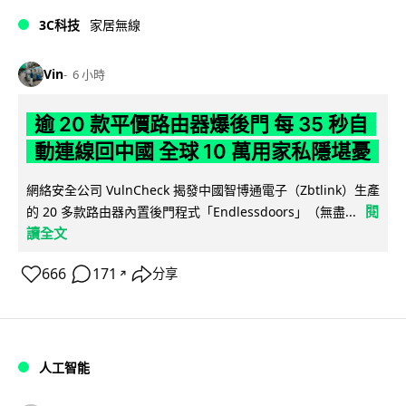
3C科技
家居無線
Vin
6 小時
逾 20 款平價路由器爆後門 每 35 秒自
動連線回中國 全球 10 萬用家私隱堪憂
網絡安全公司 VulnCheck 揭發中國智博通電子（Zbtlink）生產
閱
的 20 多款路由器內置後門程式「Endlessdoors」（無盡...
讀全文
666
171
分享
↗
人工智能