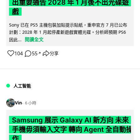
出重要通告 2028 年 1 月後不出光碟遊
戲
Sony 已在 PS5 主機包裝加貼提示貼紙，重申官方 7 月已公布
計劃：2028 年 1 月起停產新遊戲實體光碟。分析師預期 PS6
閱讀全文
因此...
104
55
分享
↗
人工智能
Vin
6 小時
Samsung 展示 Galaxy AI 新方向 未來
手機毋須輸入文字 轉向 Agent 全自動操
作