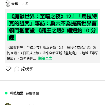
天恩
1 小時
《魔獸世界：至暗之夜》12.1 「烏拉特
克的詛咒」專訪：巢穴不為提高世界首
領門檻而設 《諸王之眠》縮短約 10 分
鐘
《魔獸世界：至暗之夜》版本更新 12.1「烏拉特克的詛咒」將
於 8 月 13 日正式上線，帶來全新區域「盤蛇島」、地城「毒牙
閱讀全文
祭壇」、新型態世...
1
分享
科技娛樂
遊戲情報