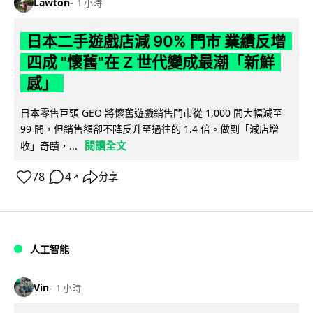
Lawton
1 小時
日本二手遊戲店減 90% 門市 業績反增
四成 "懷舊"在 Z 世代變成最潮「新鮮
感」
日本零售巨頭 GEO 將懷舊遊戲銷售門市從 1,000 間大幅減至
99 間，但銷售額卻不降反升至過往的 1.4 倍。做到「減店增
閱讀全文
收」奇蹟，...
78
4
分享
↗
人工智能
Vin
1 小時