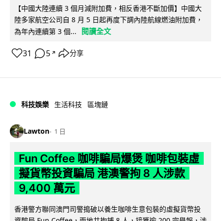
【中國大陸連續 3 個月減附加費，相反香港不斷加價】中國大
陸多家航空公司自 8 月 5 日起再度下調內陸航線燃油附加費，
閱讀全文
為年內連續第 3 個...
31
5
分享
↗
科技娛樂
生活科技
區塊鏈
Lawton
1 日
Fun Coffee 咖啡騙局爆煲 咖啡包裝虛
擬貨幣投資騙局 港澳警拘 8 人涉款
9,400 萬元
香港警方聯同澳門司警搗破以養生咖啡生意包裝的虛擬貨幣投
資騙局 Fun Coffee，兩地共拘捕 8 人，接獲逾 200 宗舉報，涉