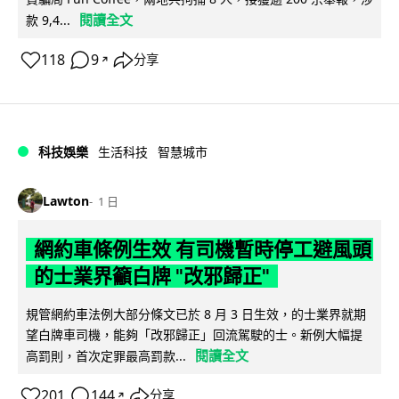
閱讀全文
款 9,4...
118
9
分享
↗
科技娛樂
生活科技
智慧城市
Lawton
1 日
網約車條例生效 有司機暫時停工避風頭
的士業界籲白牌 "改邪歸正"
規管網約車法例大部分條文已於 8 月 3 日生效，的士業界就期
望白牌車司機，能夠「改邪歸正」回流駕駛的士。新例大幅提
閱讀全文
高罰則，首次定罪最高罰款...
201
144
分享
↗