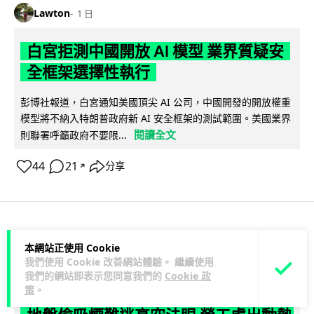
Lawton
1 日
白宮拒測中國開放 AI 模型 業界質疑安
全框架選擇性執行
彭博社報道，白宮通知美國頂尖 AI 公司，中國開發的開放權重
模型將不納入特朗普政府新 AI 安全框架的測試範圍。美國業界
閱讀全文
則聯署呼籲政府不要限...
44
21
分享
↗
人工智能
本網站正使用 Cookie
我們使用 Cookie 改善網站體驗。 繼續使用
我們的網站即表示您同意我們的
Cookie 政
Vin
1 日
策
。