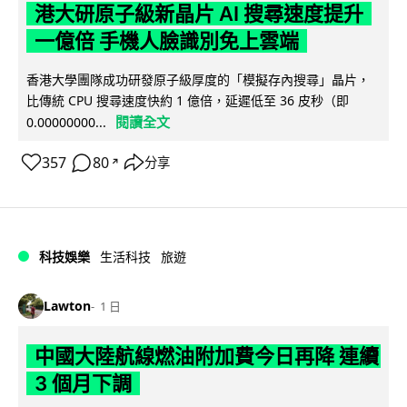
港大研原子級新晶片 AI 搜尋速度提升
一億倍 手機人臉識別免上雲端
香港大學團隊成功研發原子級厚度的「模擬存內搜尋」晶片，
比傳統 CPU 搜尋速度快約 1 億倍，延遲低至 36 皮秒（即
閱讀全文
0.00000000...
357
80
分享
↗
科技娛樂
生活科技
旅遊
Lawton
1 日
中國大陸航線燃油附加費今日再降 連續
3 個月下調