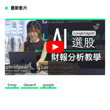
最新影片
Emoji
Gboard
google