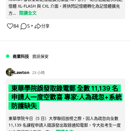
憶體 XL-FLASH 與 CXL 介面，將快閃記憶體轉化為記憶體擴充
閱讀全文
方...
84
5
分享
↗
商業科技
資訊保安
Lawton
23 小時
東華學院誤發取錄電郵 全數 11,139 名
申請人一度空歡喜 專家:人為疏忽+系統
防護缺失
東華學院今日（5 日）大學聯招放榜之際，因人為疏忽向全數
11,139 名課程申請人錯誤發出取錄通知電郵，令大批考生一度