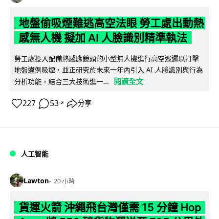
地盤偷吸煙難逃高空法眼 勞工處出動熱
感無人機 擬加 AI 人臉識別精準執法
勞工處投入配備熱感應鏡頭的小型無人機進行高空巡邏以打擊
地盤違例吸煙，並正研究於未來一年內引入 AI 人臉識別與行為
閱讀全文
分析功能，結合三大技術進一...
227
53
分享
↗
人工智能
Lawton
20 小時
貨運火箭 沖繩飛台灣僅需 15 分鐘 Hop