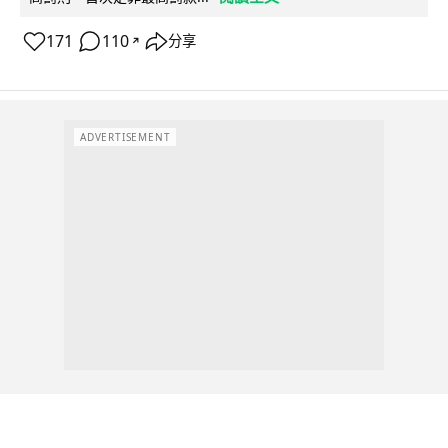
171
110
分享
↗
ADVERTISEMENT