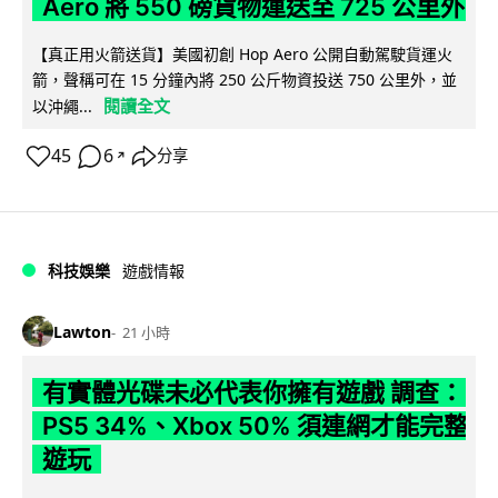
Aero 將 550 磅貨物運送至 725 公里外
【真正用火箭送貨】美國初創 Hop Aero 公開自動駕駛貨運火
箭，聲稱可在 15 分鐘內將 250 公斤物資投送 750 公里外，並
閱讀全文
以沖繩...
45
6
分享
↗
科技娛樂
遊戲情報
Lawton
21 小時
有實體光碟未必代表你擁有遊戲 調查：
PS5 34%、Xbox 50% 須連網才能完整
遊玩