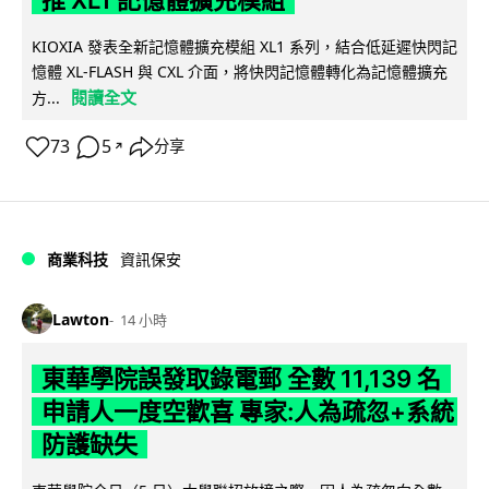
推 XL1 記憶體擴充模組
KIOXIA 發表全新記憶體擴充模組 XL1 系列，結合低延遲快閃記
憶體 XL-FLASH 與 CXL 介面，將快閃記憶體轉化為記憶體擴充
閱讀全文
方...
73
5
分享
↗
商業科技
資訊保安
Lawton
14 小時
東華學院誤發取錄電郵 全數 11,139 名
申請人一度空歡喜 專家:人為疏忽+系統
防護缺失