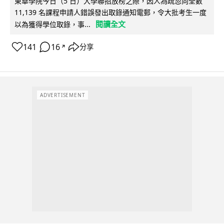
東華學院今日（5 日）大學聯招放榜之際，因人為疏忽向全數
11,139 名課程申請人錯誤發出取錄通知電郵，令大批考生一度
閱讀全文
以為獲得學位取錄，事...
141
16
分享
↗
ADVERTISEMENT