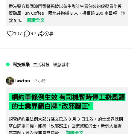
香港警方聯同澳門司警搗破以養生咖啡生意包裝的虛擬貨幣投
資騙局 Fun Coffee，兩地共拘捕 8 人，接獲逾 200 宗舉報，涉
閱讀全文
款 9,4...
107
9
分享
↗
科技娛樂
生活科技
智慧城市
Lawton
17 小時
網約車條例生效 有司機暫時停工避風頭
的士業界籲白牌 "改邪歸正"
規管網約車法例大部分條文已於 8 月 3 日生效，的士業界就期
望白牌車司機，能夠「改邪歸正」回流駕駛的士。新例大幅提
閱讀全文
高罰則，首次定罪最高罰款...