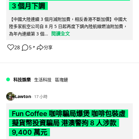
3 個月下調
【中國大陸連續 3 個月減附加費，相反香港不斷加價】中國大
陸多家航空公司自 8 月 5 日起再度下調內陸航線燃油附加費，
閱讀全文
為年內連續第 3 個...
28
5
分享
↗
科技娛樂
生活科技
區塊鏈
Lawton
17 小時
Fun Coffee 咖啡騙局爆煲 咖啡包裝虛
擬貨幣投資騙局 港澳警拘 8 人涉款
9,400 萬元