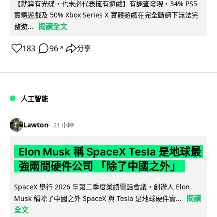
【就算有光碟，也未必代表擁有遊戲】有調查發現，34% PS5
實體遊戲及 50% Xbox Series X 實體遊戲在完全斷網下無法完
閱讀全文
整遊...
183
96
分享
↗
人工智能
Lawton
21 小時
Elon Musk 稱 SpaceX Tesla 是地球最
強兩間硬件公司 「除了中國之外」
SpaceX 舉行 2026 年第二季度業績電話會議，創辦人 Elon
閱讀
Musk 稱除了中國之外 SpaceX 與 Tesla 是地球硬件實...
全文