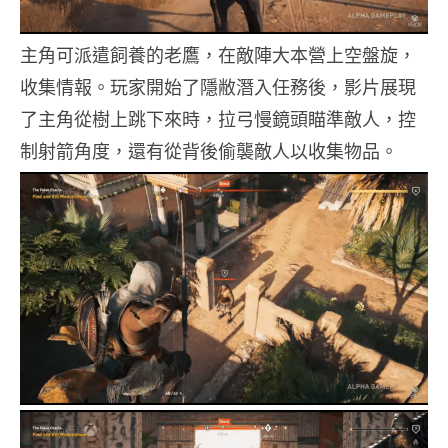
主角可派遣飼養的老鷹，在敵陣大本營上空盤旋，
收集情報。玩家開始了隱敝潛入任務後，影片展現
了主角從樹上跳下來時，拉弓慢鏡頭瞄準敵人，控
制射箭角度，還有從背後偷襲敵人以收集物品。