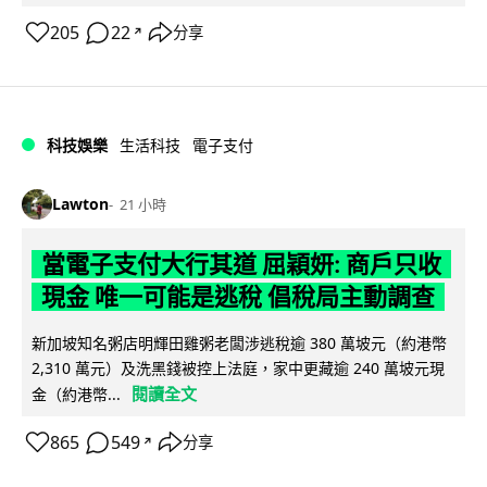
205
22
分享
↗
科技娛樂
生活科技
電子支付
Lawton
21 小時
當電子支付大行其道 屈穎妍: 商戶只收
現金 唯一可能是逃稅 倡稅局主動調查
新加坡知名粥店明輝田雞粥老闆涉逃稅逾 380 萬坡元（約港幣
2,310 萬元）及洗黑錢被控上法庭，家中更藏逾 240 萬坡元現
閱讀全文
金（約港幣...
865
549
分享
↗