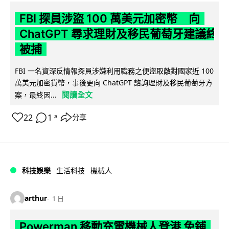
FBI 探員涉盜 100 萬美元加密幣 向
ChatGPT 尋求理財及移民葡萄牙建議終
被捕
FBI 一名資深反情報探員涉嫌利用職務之便盜取敵對國家近 100
萬美元加密貨幣，事後更向 ChatGPT 諮詢理財及移民葡萄牙方
閱讀全文
案，最終因...
22
1
分享
↗
科技娛樂
生活科技
機械人
arthur
1 日
Powerman 移動充電機械人登港 免鋪