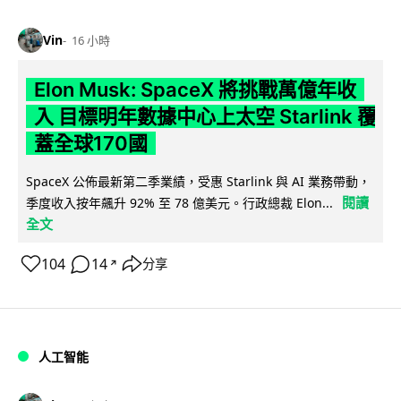
Vin
16 小時
Elon Musk: SpaceX 將挑戰萬億年收
入 目標明年數據中心上太空 Starlink 覆
蓋全球170國
SpaceX 公佈最新第二季業績，受惠 Starlink 與 AI 業務帶動，
閱讀
季度收入按年飆升 92% 至 78 億美元。行政總裁 Elon...
全文
104
14
分享
↗
人工智能