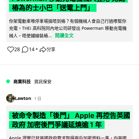
樁為的士小巴「送電上門」
你架電動車喺停車場搵唔到樁？有個機械人會自己行過嚟幫你
充電。THEi 高科院同內地公司研發出 Powerman 移動充電機
閱讀全文
械人，唔使鋪線裝樁...
28
14
分享
↗
商業科技
資訊保安
Lawton
1 日
被命令製造「後門」 Apple 再控告英國
政府 加密後門爭議延燒逾 1 年
Apple 證實已就英國政府要求取得用戶加密資料一事，向英國