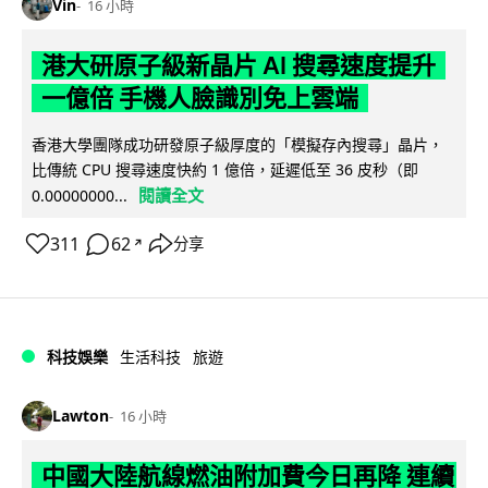
Vin
16 小時
港大研原子級新晶片 AI 搜尋速度提升
一億倍 手機人臉識別免上雲端
香港大學團隊成功研發原子級厚度的「模擬存內搜尋」晶片，
比傳統 CPU 搜尋速度快約 1 億倍，延遲低至 36 皮秒（即
閱讀全文
0.00000000...
311
62
分享
↗
科技娛樂
生活科技
旅遊
Lawton
16 小時
中國大陸航線燃油附加費今日再降 連續