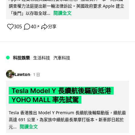
調查權力法庭提出新一輪法律訴訟。英國政府要求 Apple 建立
閱讀全文
「後門」以存取全球...
305
40
分享
↗
科技娛樂
生活科技
汽車科技
Lawton
1 日
Tesla Model Y 長續航後驅版抵港
YOHO MALL 率先試駕
Tesla 香港推出 Model Y Premium 長續航後輪驅動版，續航最
高達 691 公里，為家族中續航最長單摩打版本。新車即日起於
閱讀全文
元...