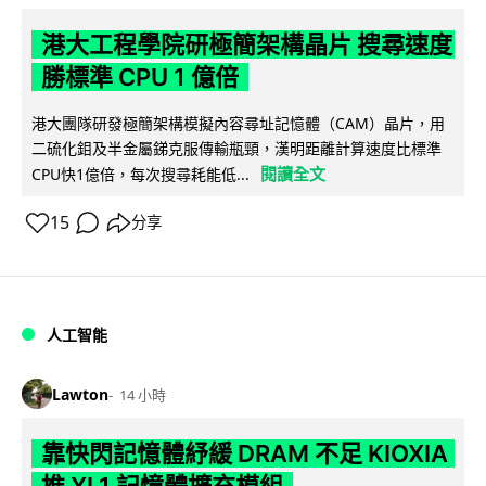
港大工程學院研極簡架構晶片 搜尋速度
勝標準 CPU 1 億倍
港大團隊研發極簡架構模擬內容尋址記憶體（CAM）晶片，用
二硫化鉬及半金屬銻克服傳輸瓶頸，漢明距離計算速度比標準
閱讀全文
CPU快1億倍，每次搜尋耗能低...
15
分享
人工智能
Lawton
14 小時
靠快閃記憶體紓緩 DRAM 不足 KIOXIA