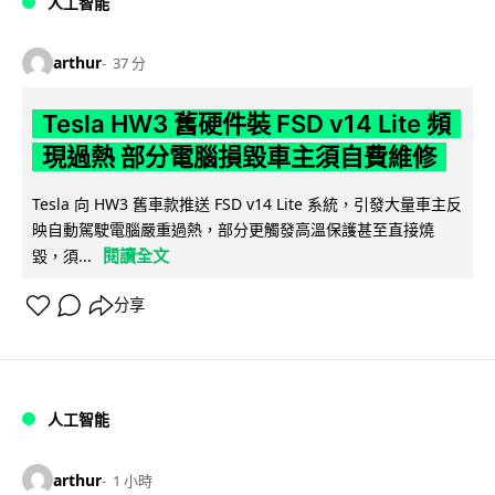
人工智能
arthur
37 分
Tesla HW3 舊硬件裝 FSD v14 Lite 頻
現過熱 部分電腦損毀車主須自費維修
Tesla 向 HW3 舊車款推送 FSD v14 Lite 系統，引發大量車主反
映自動駕駛電腦嚴重過熱，部分更觸發高溫保護甚至直接燒
閱讀全文
毀，須...
分享
人工智能
arthur
1 小時