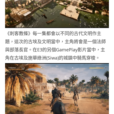
《刺客教條》每一集都會以不同的古代文明作主
題，這次的古埃及文明當中，主角將會是一個法師
與部落長官。在E3的另個GamePlay影片當中，主
角在古埃及施華綠洲(Siwa)的城鎮中騎馬穿梭。