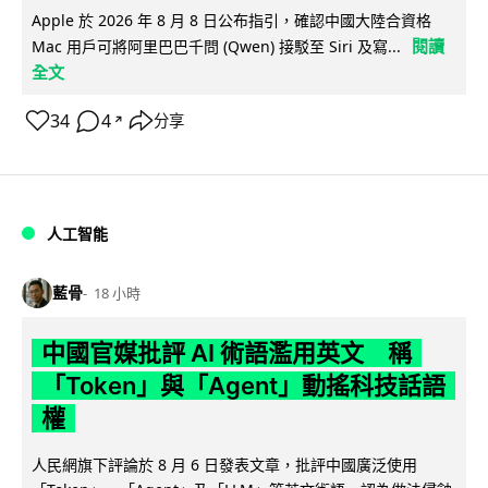
Apple 於 2026 年 8 月 8 日公布指引，確認中國大陸合資格
閱讀
Mac 用戶可將阿里巴巴千問 (Qwen) 接駁至 Siri 及寫...
全文
34
4
分享
↗
人工智能
藍骨
18 小時
中國官媒批評 AI 術語濫用英文 稱
「Token」與「Agent」動搖科技話語
權
人民網旗下評論於 8 月 6 日發表文章，批評中國廣泛使用