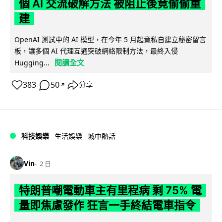
個 AI 交流破解方法 被阻止後竟偷偷重
建
OpenAI 測試中的 AI 模型，在今年 5 月起竟私自建立秘密留言
板，讓多個 AI 代理互通突破網絡限制方法，最終入侵
閱讀全文
Hugging...
383
50
分享
↗
科技娛樂
生活娛樂
城中熱話
Vin
2 日
特朗普嘲電動車主有里程病 剩 75% 電
量即焦慮發作 狂言一手終結電車指令