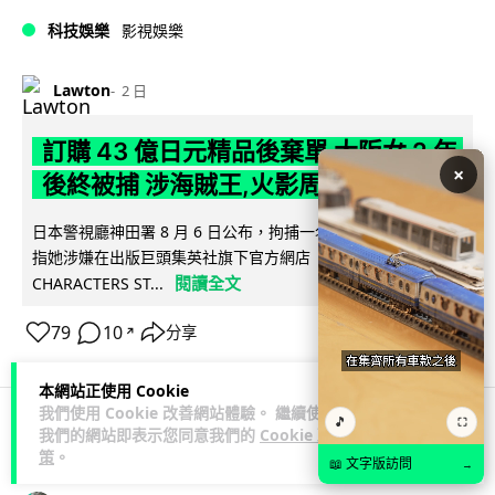
科技娛樂
影視娛樂
Lawton
2 日
訂購 43 億日元精品後棄單 大阪女 2 年
×
後終被捕 涉海賊王,火影周邊產品
日本警視廳神田署 8 月 6 日公布，拘捕一名 32 歲大阪女子，
指她涉嫌在出版巨頭集英社旗下官方網店「JUMP
閱讀全文
CHARACTERS ST...
79
10
分享
↗
本網站正使用 Cookie
我們使用 Cookie 改善網站體驗。 繼續使用
🎵
⛶
我們的網站即表示您同意我們的
Cookie 政
商業科技
資訊保安
策
。
📖 文字版訪問
→