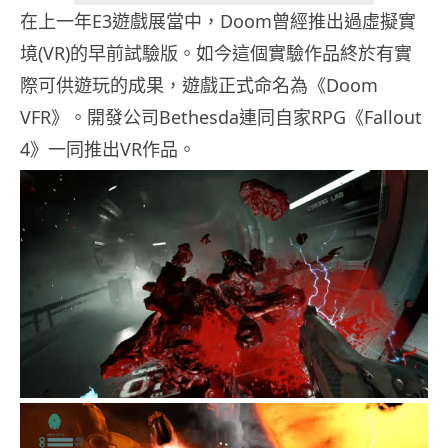
在上一年E3遊戲展當中，Doom曾經推出過虛擬實
境(VR)的早前試驗版。如今這個實驗作品終於有實
際可供遊玩的成果，遊戲正式命名為《Doom
VFR》。開發公司Bethesda連同自家RPG《Fallout
4》一同推出VR作品。