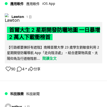
iOS App
應用軟件
應用軟件
Lawton
1 日
首爾大生 2 星期開發防曬地圖 一日暴增
2 萬人下載衝榜首
【行路都要揀好有遮陰】南韓首爾大學 23 歲學生劉敏俊利用 2
星期開發防曬導航 App「走向陰涼處」，結合建築物高度、太
閱讀全文
陽仰角及行道樹陰影...
90
4
分享
↗
科技娛樂
科技新聞
arthur
1 日