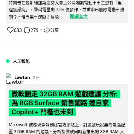
特朗普在拉斯維加斯造勢大會上公開嘲諷電動車車主患有「里
程焦慮病」，聲稱電量剩 75% 便發作，並重申已廢除電動車強
閱讀全文
制令。惟專業車媒隨即反駁，...
633
279
分享
↗
人工智能
Lawton
2 日
微軟刪走 32GB RAM 遊戲建議 分析:
為 8GB Surface 銷售鋪路 連自家
Copilot+ 門檻也未到
Microsoft 被發現靜靜刪除官方網站上，對遊戲玩家要為電腦配
置 32GB RAM 的建議。分析指微軟同時新推出的 8GB RAM 入