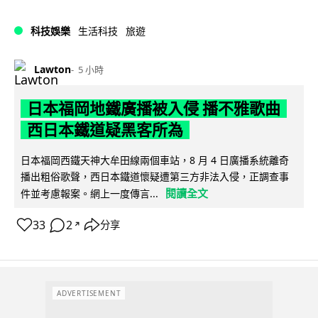
科技娛樂
生活科技
旅遊
Lawton
5 小時
日本福岡地鐵廣播被入侵 播不雅歌曲
西日本鐵道疑黑客所為
日本福岡西鐵天神大牟田線兩個車站，8 月 4 日廣播系統離奇
播出粗俗歌聲，西日本鐵道懷疑遭第三方非法入侵，正調查事
閱讀全文
件並考慮報案。網上一度傳言...
33
2
分享
↗
ADVERTISEMENT