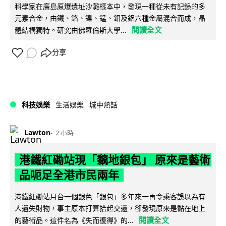
科學家在廣島原爆遺址沙灘樣本中，發現一種從未有記錄的多
元素合金，由鐵、鉻、鎳、錳、鉬及鋁六種金屬混合而成，晶
閱讀全文
體結構獨特。研究由佛羅倫斯大學...
分享
科技娛樂
生活娛樂
城中熱話
Lawton
2 小時
港鐵紅磡站現「黐地銀包」 原來是藝術
品呃足全港市民兩年
港鐵紅磡站月台一個銀色「銀包」多年來一再令乘客誤以為有
人遺失財物，事主原本打算拾起交還，卻發現原來是黏在地上
閱讀全文
的藝術品。這件名為《失而復得》的...