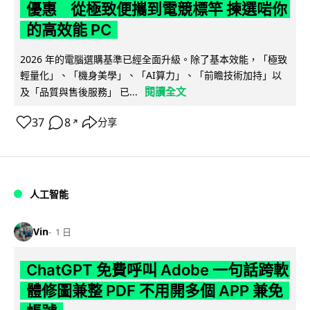
優惠 從極致便攜到電競標竿 揀選啱你
的高效能 PC
2026 年的電腦選購基準已經全面升級。除了基本效能，「極致
輕量化」、「機身美學」、「AI算力」、「前瞻技術加持」以
閱讀全文
及「品質與售後服務」 已...
37
8
分享
↗
人工智能
Vin
1 日
ChatGPT 免費呼叫 Adobe 一句話跨軟
體修圖兼整 PDF 不用開多個 APP 兼免