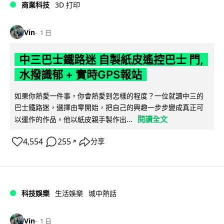
商業科技
3D 打印
Vin
1 日
中三巴士鐵路迷 自製紙皮遙控巴士 門,
水撥識郁 + 實時GPS報站
如果你熱愛一件事，你會熱愛到怎樣的程度？一位就讀中三的
巴士鐵路迷，選擇由零開始，把自己的興趣一步步變成真正可
閱讀全文
以運作的作品。他以紙皮親手製作出...
4,554
255
分享
↗
科技娛樂
生活娛樂
城中熱話
Vin
1 日