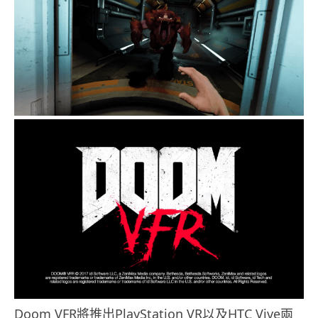
Doom VFR將推出PlayStation VR以及HTC Vive兩