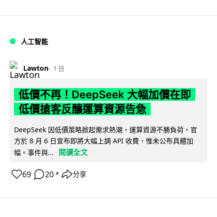
人工智能
Lawton
1 日
低價不再！DeepSeek 大幅加價在即
低價搶客反釀運算資源告急
DeepSeek 因低價策略掀起需求熱潮，運算資源不勝負荷，官
方於 8 月 6 日宣布即將大幅上調 API 收費，惟未公布具體加
閱讀全文
幅。事件與...
69
20
分享
↗