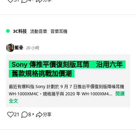
3C科技
流動音樂
音樂耳機
藍骨
20 小時
Sony 傳推平價復刻版耳筒 沿用六年
舊款規格挑戰加價潮
最近有爆料指 Sony 計劃於 9 月 7 日推出平價復刻版降噪耳機
閱讀
WH-1000XM4C，規格幾乎與 2020 年 WH-1000XM4...
全文
21
8
分享
↗