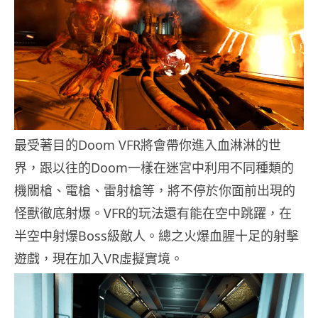
最受著目的Doom VFR將會帶你進入血淋淋的世
界，跟以往的Doom一樣在迷宮中利用不同種類的
機關槍、電槍、雷射槍等，將不停於你面前出現的
怪獸徹底射爆。VFR的玩法還有能在空中跳躍，在
半空中射爆Boss級敵人。總之火爆血腥十足的射擊
遊戲，現在加入VR虛擬實境。