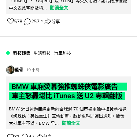
「Token」、「Agent」及「LLM」等英文術語，認為做法侵蝕
閱讀全文
中文表意空間及科...
578
257
分享
↗
科技娛樂
生活科技
汽車科技
藍骨
19 小時
BMW 車廂熒幕強推蜘蛛俠電影廣告
車主怒轟堪比 iTunes 送 U2 專輯翻版
BMW 近日透過無線更新向全球逾 70 個市場車輛中控熒幕推送
《蜘蛛俠：英雄重生》宣傳動畫，啟動車輛即彈出通知，觸發
閱讀全文
大批車主不滿。BMW 早...
31
4
分享
↗