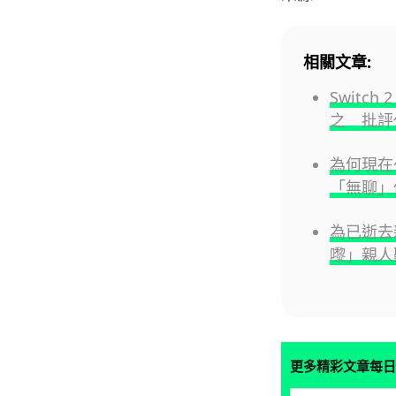
相關文章:
Switch
之 批評
為何現在
「無聊」
為已逝去
嚟」親人
更多精彩文章每日