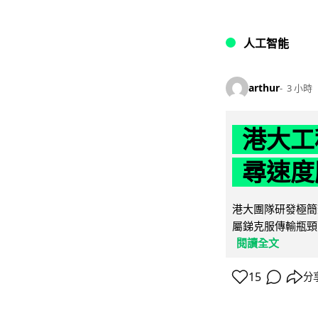
人工智能
arthur
3 小時
港大工
尋速度勝
港大團隊研發極簡
屬銻克服傳輸瓶頸
閱讀全文
15
分