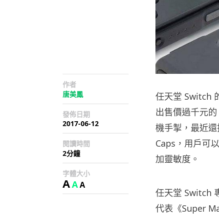
作者
唐美鳳
任天堂 Switc
出售價過千元的 Real
發佈日期
2017-06-12
機手掣，最近還推出
Caps，用戶可
閱讀時間
2分鐘
加靈敏度。
字體大小
A
A
A
任天堂 Switch 
代表《Super M