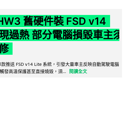
 HW3 舊硬件裝 FSD v14
e 頻現過熱 部分電腦損毀車主須
修
 舊車款推送 FSD v14 Lite 系統，引發大量車主反映自動駕駛電腦
觸發高溫保護甚至直接燒毀，須...
閱讀全文