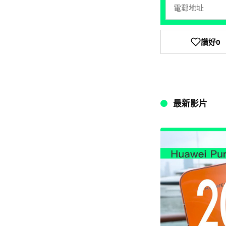
讚好
0
最新影片