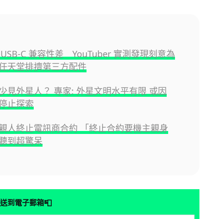
 2 USB-C 兼容性差 YouTuber 實測發現刻意為
任天堂排擠第三方配件
少見外星人？ 專家: 外星文明水平有限 或因
停止探索
親人終止電訊商合約 「終止合約要機主親身
聽到超驚呆
📮
送到電子郵箱