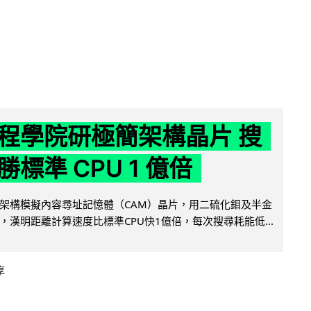
程學院研極簡架構晶片 搜
標準 CPU 1 億倍
架構模擬內容尋址記憶體（CAM）晶片，用二硫化鉬及半金
，漢明距離計算速度比標準CPU快1億倍，每次搜尋耗能低...
享