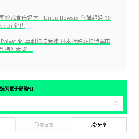
總裁宣佈退休 Doug Bowser 任職超過 10
itch 銷售
Palworld 專利指控受挫 日本特許廳指涉案申
創造性步驟」
📮
送到電子郵箱
看留言
分享