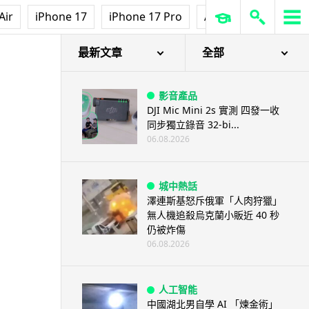
Air
iPhone 17
iPhone 17 Pro
AirPods Pro 3
Ap
最新文章
全部
影音產品
DJI Mic Mini 2s 實測 四發一收
同步獨立錄音 32-bi...
06.08.2026
城中熱話
澤連斯基怒斥俄軍「人肉狩獵」
無人機追殺烏克蘭小販近 40 秒
仍被炸傷
06.08.2026
人工智能
中國湖北男自學 AI 「煉金術」