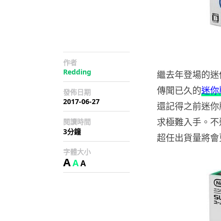
作者
Redding
繼去年登場的迷
傳聞已久的
迷你
發佈日期
2017-06-27
還記得之前迷你
求極難入手。不
閱讀時間
3分鐘
超任出貨量將會
字體大小
A
A
A