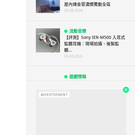
屋內煉金冒濃煙驚動全區
06.08.2026
流動音樂
【評測】Sony IER-M500 入耳式
監聽耳機：現場拍攝、後製監
聽...
06.08.2026
遊戲情報
《魔獸世界：至暗之夜》12.1
「烏拉特克的詛咒」專訪：巢穴
不為提高世...
ADVERTISEMENT
06.08.2026
遊戲情報
日本二手遊戲店減 90% 門市 業
績反增四成 “懷...