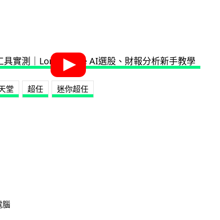
天堂
超任
迷你超任
電腦