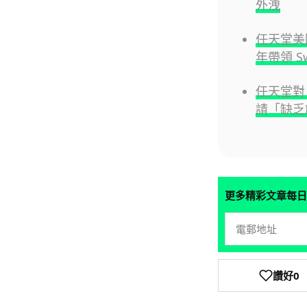
外洩
任天堂美國
年帶領 Sw
任天堂對 
請「缺乏
更多精彩文章每日
讚好
0