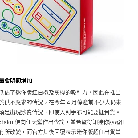
量會明顯增加
低估了迷你版紅白機及灰機的吸引力，因此在推出
於供不應求的情況，在今年 4 月停產前不少人仍未
煩是出現炒賣情況，即使入到手亦可能要捱貴貨。
otaku 便向任天堂作出查詢，並希望得知迷你版超任
有所改變，而官方其後回覆表示迷你版超任出貨量