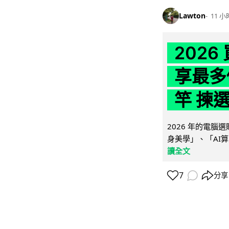
Lawton
11 小
202
享最多
竿 揀
2026 年的電
身美學」、「AI算
讀全文
7
分享