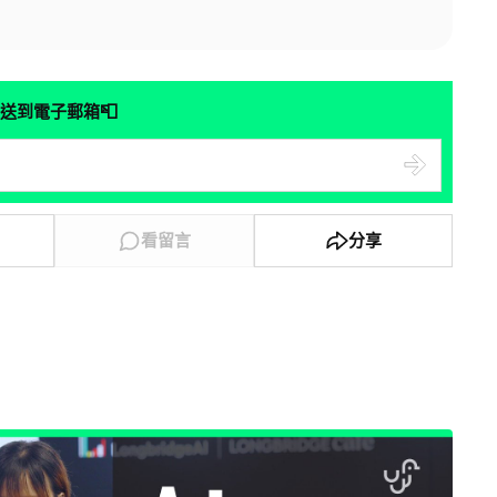
📮
送到電子郵箱
看留言
分享