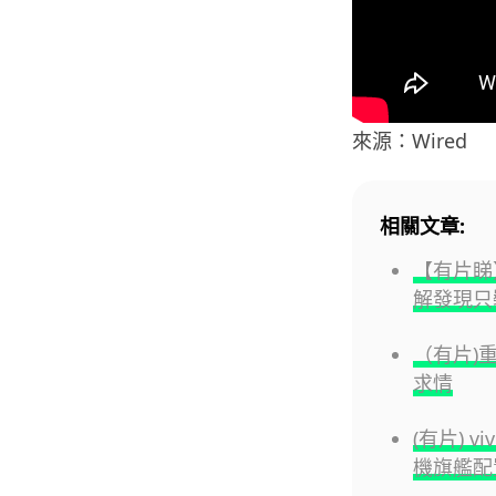
來源：Wired
相關文章:
【有片睇】
解發現只裝
（有片)
求情
(有片) v
機旗艦配