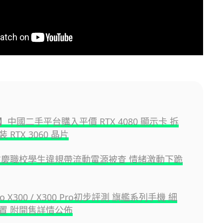
中國二手平台購入平價 RTX 4080 顯示卡 拆
 RTX 3060 晶片
重慶職校學生違規帶流動電源被查 情緒激動下跪
ivo X300 / X300 Pro初步評測 旗艦系列手機 細
置 附開售詳情公佈