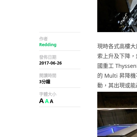
作者
Redding
現時各式高樓大
索上升及下降，
發佈日期
2017-06-26
國重工 Thys
的 Multi 
閱讀時間
3分鐘
動，其出現或能
字體大小
A
A
A