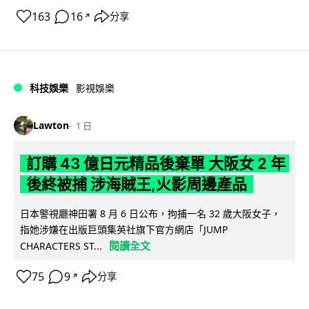
163
16
分享
↗
科技娛樂
影視娛樂
Lawton
1 日
訂購 43 億日元精品後棄單 大阪女 2 年
後終被捕 涉海賊王,火影周邊產品
日本警視廳神田署 8 月 6 日公布，拘捕一名 32 歲大阪女子，
指她涉嫌在出版巨頭集英社旗下官方網店「JUMP
閱讀全文
CHARACTERS ST...
75
9
分享
↗