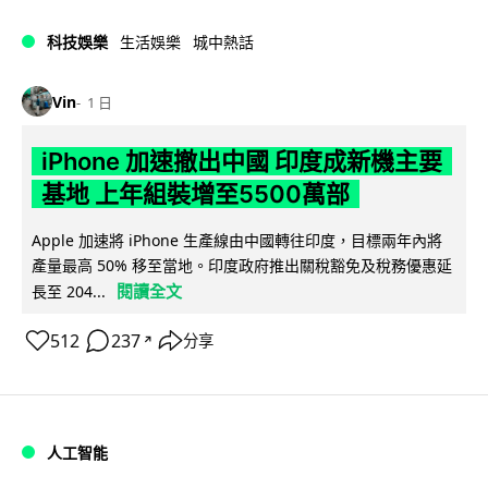
科技娛樂
生活娛樂
城中熱話
Vin
1 日
iPhone 加速撤出中國 印度成新機主要
基地 上年組裝增至5500萬部
Apple 加速將 iPhone 生產線由中國轉往印度，目標兩年內將
產量最高 50% 移至當地。印度政府推出關稅豁免及稅務優惠延
閱讀全文
長至 204...
512
237
分享
↗
人工智能