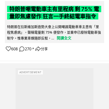
特朗普嘲電動車主有里程病 剩 75% 電
量即焦慮發作 狂言一手終結電車指令
特朗普在拉斯維加斯造勢大會上公開嘲諷電動車車主患有「里
程焦慮病」，聲稱電量剩 75% 便發作，並重申已廢除電動車強
閱讀全文
制令。惟專業車媒隨即反駁，...
608
270
分享
↗
ADVERTISEMENT