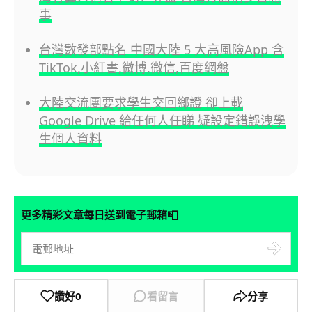
事
台灣數發部點名 中國大陸 5 大高風險App 含
TikTok,小紅書,微博,微信,百度網盤
大陸交流團要求學生交回鄉證 卻上載
Google Drive 給任何人任睇 疑設定錯誤洩學
生個人資料
📮
更多精彩文章每日送到電子郵箱
讚好
0
看留言
分享