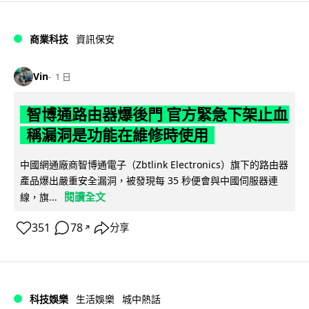
商業科技
資訊保安
Vin
1 日
智博通路由器爆後門 官方緊急下架止血
稱漏洞是功能在維修時使用
中國網通廠商智博通電子（Zbtlink Electronics）旗下的路由器
產品爆出嚴重安全漏洞，被發現每 35 秒便會與中國伺服器連
閱讀全文
線，旗...
351
78
分享
↗
科技娛樂
生活娛樂
城中熱話