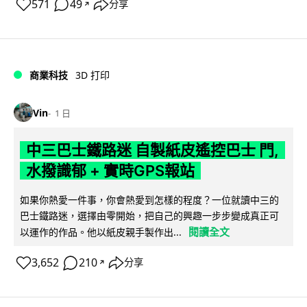
571
49
分享
↗
商業科技
3D 打印
Vin
1 日
中三巴士鐵路迷 自製紙皮遙控巴士 門,
水撥識郁 + 實時GPS報站
如果你熱愛一件事，你會熱愛到怎樣的程度？一位就讀中三的
巴士鐵路迷，選擇由零開始，把自己的興趣一步步變成真正可
閱讀全文
以運作的作品。他以紙皮親手製作出...
3,652
210
分享
↗