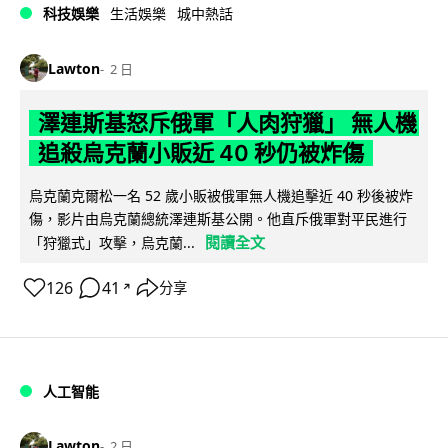
科技娛樂
生活娛樂
城中熱話
Lawton
2 日
澤連斯基怒斥俄軍「人肉狩獵」 無人機
追殺烏克蘭小販近 40 秒仍被炸傷
烏克蘭克爾松一名 52 歲小販被俄軍無人機追擊近 40 秒後被炸
傷，影片由烏克蘭總統澤連斯基公開。他直斥俄軍對平民進行
閱讀全文
「狩獵式」攻擊，烏克蘭...
126
41
分享
↗
人工智能
Lawton
2 日