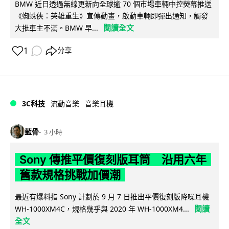
BMW 近日透過無線更新向全球逾 70 個市場車輛中控熒幕推送
《蜘蛛俠：英雄重生》宣傳動畫，啟動車輛即彈出通知，觸發
閱讀全文
大批車主不滿。BMW 早...
1
分享
3C科技
流動音樂
音樂耳機
藍骨
3 小時
Sony 傳推平價復刻版耳筒 沿用六年
舊款規格挑戰加價潮
最近有爆料指 Sony 計劃於 9 月 7 日推出平價復刻版降噪耳機
閱讀
WH-1000XM4C，規格幾乎與 2020 年 WH-1000XM4...
全文