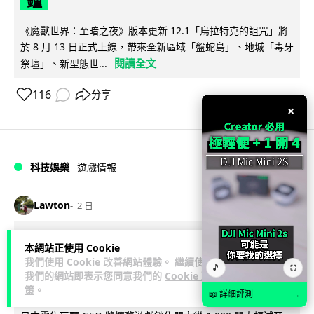
鐘
《魔獸世界：至暗之夜》版本更新 12.1「烏拉特克的詛咒」將
於 8 月 13 日正式上線，帶來全新區域「盤蛇島」、地城「毒牙
閱讀全文
祭壇」、新型態世...
116
分享
×
科技娛樂
遊戲情報
Lawton
2 日
日本二手遊戲店減 90% 門市 業績反增
本網站正使用 Cookie
我們使用 Cookie 改善網站體驗。 繼續使用
四成 "懷舊"在 Z 世代變成最潮「新鮮
🎵
⛶
我們的網站即表示您同意我們的
Cookie 政
感」
策
。
📖 詳細評測
→