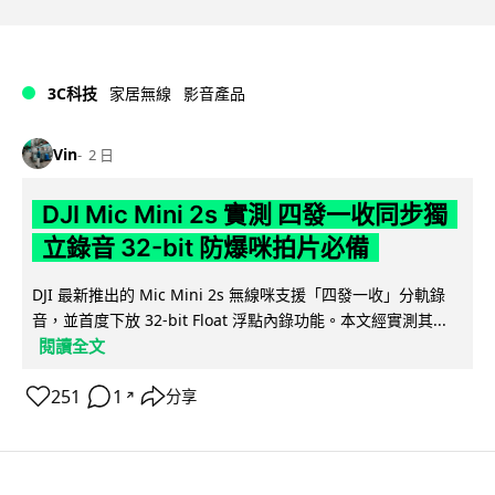
3C科技
家居無線
影音產品
Vin
2 日
DJI Mic Mini 2s 實測 四發一收同步獨
立錄音 32-bit 防爆咪拍片必備
DJI 最新推出的 Mic Mini 2s 無線咪支援「四發一收」分軌錄
音，並首度下放 32-bit Float 浮點內錄功能。本文經實測其...
閱讀全文
251
1
分享
↗