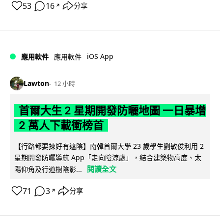
53
16
分享
↗
iOS App
應用軟件
應用軟件
Lawton
12 小時
首爾大生 2 星期開發防曬地圖 一日暴增
2 萬人下載衝榜首
【行路都要揀好有遮陰】南韓首爾大學 23 歲學生劉敏俊利用 2
星期開發防曬導航 App「走向陰涼處」，結合建築物高度、太
閱讀全文
陽仰角及行道樹陰影...
71
3
分享
↗