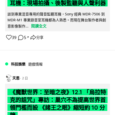
耳機：現場拍攝、後製監聽與人聲利器
談到專業混音專用的聲音監聽耳機，Sony 經典 MDR-7506 到
MDR-M1 專業錄音室耳機都為人熟悉。而現在舞台製作者與創
閱讀全文
意影像製作...
39
5
分享
↗
科技娛樂
遊戲情報
天恩
2 日
《魔獸世界：至暗之夜》12.1 「烏拉特
克的詛咒」專訪：巢穴不為提高世界首
領門檻而設 《諸王之眠》縮短約 10 分