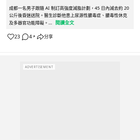
成都一名男子跟隨 AI 制訂高強度減脂計劃，45 日內減去約 20
公斤後昏迷送院。醫生診斷他患上尿源性膿毒症、膿毒性休克
閱讀全文
及多器官功能障礙。...
23
4
分享
↗
ADVERTISEMENT