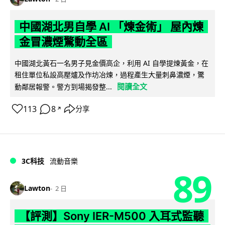
中國湖北男自學 AI 「煉金術」 屋內煉
金冒濃煙驚動全區
中國湖北黃石一名男子見金價高企，利用 AI 自學提煉黃金，在
租住單位私設高壓爐及作坊冶煉，過程產生大量刺鼻濃煙，驚
閱讀全文
動鄰居報警。警方到場揭發整...
113
8
分享
↗
3C科技
流動音樂
89
Lawton
2 日
【評測】Sony IER-M500 入耳式監聽