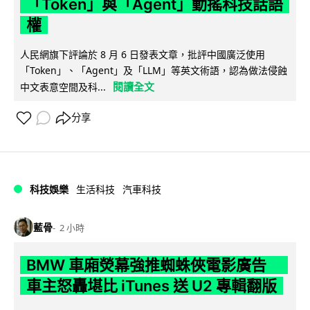
「Token」與「Agent」動搖科技話語
權
人民網旗下評論於 8 月 6 日發表文章，批評中國廣泛使用
「Token」、「Agent」及「LLM」等英文術語，認為做法侵蝕
閱讀全文
中文表意空間及科...
分享
科技娛樂
生活科技
汽車科技
藍骨
2 小時
BMW 車廂熒幕強推蜘蛛俠電影廣告
車主怒轟堪比 iTunes 送 U2 專輯翻版