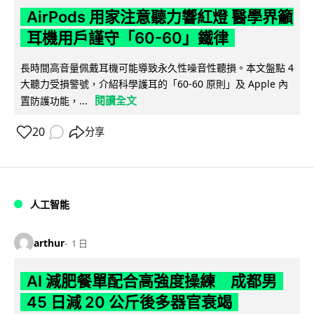
AirPods 用家注意聽力響紅燈 醫學界籲
耳機用戶謹守「60-60」鐵律
長時間高音量佩戴耳機可能導致永久性噪音性聽損。本文盤點 4
大聽力受損警號，介紹科學護耳的「60-60 原則」及 Apple 內
閱讀全文
置防護功能，...
20
分享
人工智能
arthur
1 日
AI 減肥餐單配合高強度操練 成都男
45 日減 20 公斤後多器官衰竭