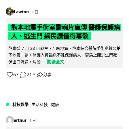
Lawton
1 日
熊本地震手術室驚魂片瘋傳 醫護保護病
人、逃生門 網民讚值得尊敬
熊本縣 7 月 28 日發生 7.1 級地震，熊本綜合醫院手術室鏡頭拍
下地震一刻，醫護人員臨危不亂保護病人，更馬上開逃生門確
閱讀全文
保出口流通。片段...
67
21
分享
↗
科技娛樂
生活科技
健康
arthur
1 日