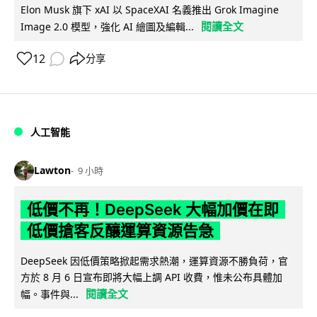
Elon Musk 旗下 xAI 以 SpaceXAI 名義推出 Grok Imagine
閱讀全文
Image 2.0 模型，強化 AI 繪圖及編輯...
12
分享
人工智能
Lawton
9 小時
低價不再！DeepSeek 大幅加價在即
低價搶客反釀運算資源告急
DeepSeek 因低價策略掀起需求熱潮，運算資源不勝負荷，官
方於 8 月 6 日宣布即將大幅上調 API 收費，惟未公布具體加
閱讀全文
幅。事件與...