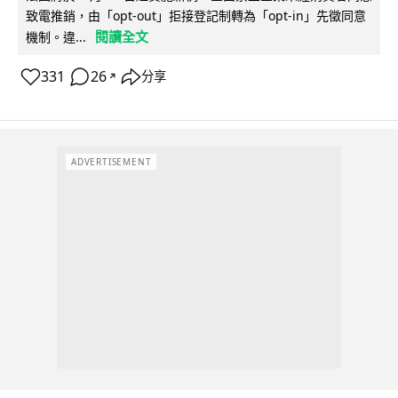
致電推銷，由「opt-out」拒接登記制轉為「opt-in」先徵同意
閱讀全文
機制。違...
331
26
分享
↗
ADVERTISEMENT