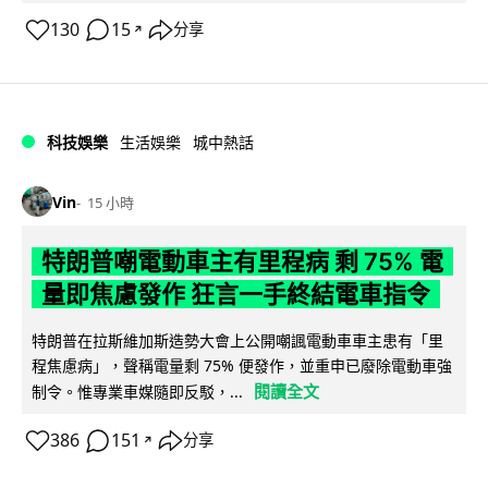
130
15
分享
↗
科技娛樂
生活娛樂
城中熱話
Vin
15 小時
特朗普嘲電動車主有里程病 剩 75% 電
量即焦慮發作 狂言一手終結電車指令
特朗普在拉斯維加斯造勢大會上公開嘲諷電動車車主患有「里
程焦慮病」，聲稱電量剩 75% 便發作，並重申已廢除電動車強
閱讀全文
制令。惟專業車媒隨即反駁，...
386
151
分享
↗