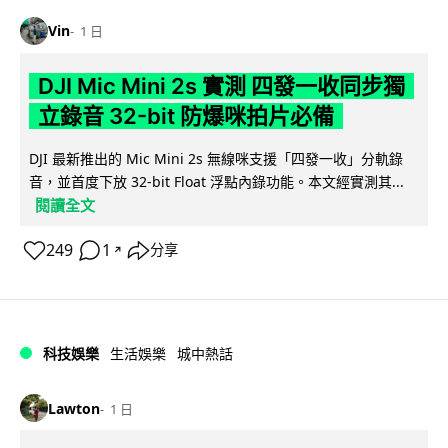
Vin
1 日
DJI Mic Mini 2s 實測 四發一收同步獨
立錄音 32-bit 防爆咪拍片必備
DJI 最新推出的 Mic Mini 2s 無線咪支援「四發一收」分軌錄
音，並首度下放 32-bit Float 浮點內錄功能。本文經實測其...
閱讀全文
249
1
分享
↗
科技娛樂
生活娛樂
城中熱話
Lawton
1 日