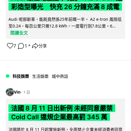
彩造型曝光 快充 26 分鐘充滿 8 成電
Audi 呢部新車，能耗竟然係25年前嘅一半。 A2 e-tron 風阻低
至0.24，每百公里只需12.8 kWh，一度電行到7.8公里。6...
閱讀全文
7
1
分享
↗
科技娛樂
生活娛樂
城中熱話
Vin
1 日
法國 8 月 11 日出新例 未經同意嚴禁
Cold Call 違規企業最高罰 345 萬
法國將於 8 月 11 日起實施新例，全面禁止企業未經消費者同意