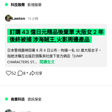
科技娛樂
影視娛樂
Lawton
15 小時
訂購 43 億日元精品後棄單 大阪女 2 年
後終被捕 涉海賊王,火影周邊產品
日本警視廳神田署 8 月 6 日公布，拘捕一名 32 歲大阪女子，
指她涉嫌在出版巨頭集英社旗下官方網店「JUMP
閱讀全文
CHARACTERS ST...
52
8
分享
↗
商業科技
資訊保安