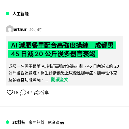
人工智能
arthur
20 小時
AI 減肥餐單配合高強度操練 成都男
45 日減 20 公斤後多器官衰竭
成都一名男子跟隨 AI 制訂高強度減脂計劃，45 日內減去約 20
公斤後昏迷送院。醫生診斷他患上尿源性膿毒症、膿毒性休克
閱讀全文
及多器官功能障礙。...
18
4
分享
↗
3C科技
家居無線
影音產品