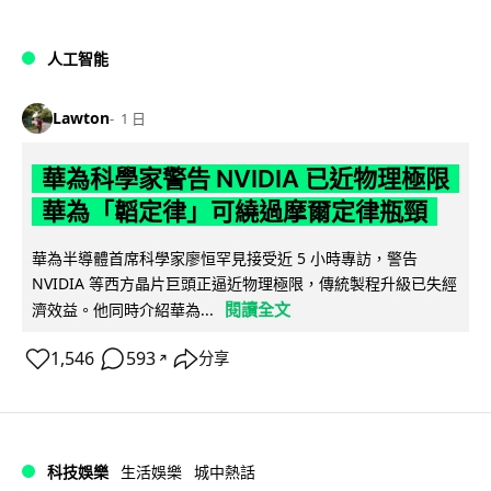
人工智能
Lawton
1 日
華為科學家警告 NVIDIA 已近物理極限
華為「韜定律」可繞過摩爾定律瓶頸
華為半導體首席科學家廖恒罕見接受近 5 小時專訪，警告
NVIDIA 等西方晶片巨頭正逼近物理極限，傳統製程升級已失經
閱讀全文
濟效益。他同時介紹華為...
1,546
593
分享
↗
科技娛樂
生活娛樂
城中熱話