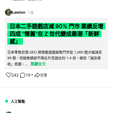
Lawton
1 日
日本二手遊戲店減 90% 門市 業績反增
四成 "懷舊"在 Z 世代變成最潮「新鮮
感」
日本零售巨頭 GEO 將懷舊遊戲銷售門市從 1,000 間大幅減至
99 間，但銷售額卻不降反升至過往的 1.4 倍。做到「減店增
閱讀全文
收」奇蹟，...
243
19
分享
↗
人工智能