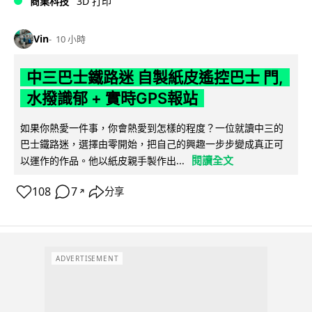
商業科技
3D 打印
Vin
10 小時
中三巴士鐵路迷 自製紙皮遙控巴士 門,
水撥識郁 + 實時GPS報站
如果你熱愛一件事，你會熱愛到怎樣的程度？一位就讀中三的
巴士鐵路迷，選擇由零開始，把自己的興趣一步步變成真正可
閱讀全文
以運作的作品。他以紙皮親手製作出...
108
7
分享
↗
ADVERTISEMENT