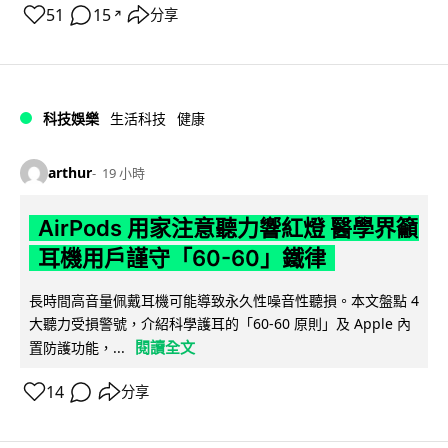
51
15
分享
↗
科技娛樂
生活科技
健康
arthur
19 小時
AirPods 用家注意聽力響紅燈 醫學界籲
耳機用戶謹守「60-60」鐵律
長時間高音量佩戴耳機可能導致永久性噪音性聽損。本文盤點 4
大聽力受損警號，介紹科學護耳的「60-60 原則」及 Apple 內
閱讀全文
置防護功能，...
14
分享