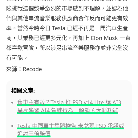
險挑戰這個競爭激烈的市場感到不理解，並認為他
們與其他串流音樂服務供應商合作反而可能更有效
率。當然今時今日 Tesla 已經不再是一間汽車生產
商，其業務已經更多元化，再加上 Elon Musk 一直
都喜歡冒險，所以涉足串流音樂服務亦並非完全沒
有可能。
來源：Recode
相關文章:
舊車主有救？Tesla 推 FSD v14 Lite 讓 AI3
晶片學習 AI4 駕駛行為 解鎖 6 大新功能
Tesla 中國車主集體控告 未兌現 FSD 承諾或
追討三倍賠償