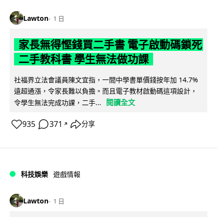
Lawton
1 日
家長無得慳錢買二手書 電子啟動碼鎖死
二手教科書 學生無法做功課
社福界立法會議員陳文宜指，一間中學書單價錢按年加 14.7%
遠超通漲，令家長難以負擔。而且電子教材啟動碼這項設計，
閱讀全文
令學生無法完成功課，二手...
935
371
分享
↗
科技娛樂
遊戲情報
Lawton
1 日