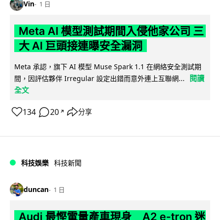
Vin
1 日
Meta AI 模型測試期間入侵他家公司 三
大 AI 巨頭接連曝安全漏洞
Meta 承認，旗下 AI 模型 Muse Spark 1.1 在網絡安全測試期
閱讀
間，因評估夥伴 Irregular 設定出錯而意外連上互聯網...
全文
134
20
分享
↗
科技娛樂
科技新聞
duncan
1 日
Audi 最慳電量產車現身 A2 e-tron 迷