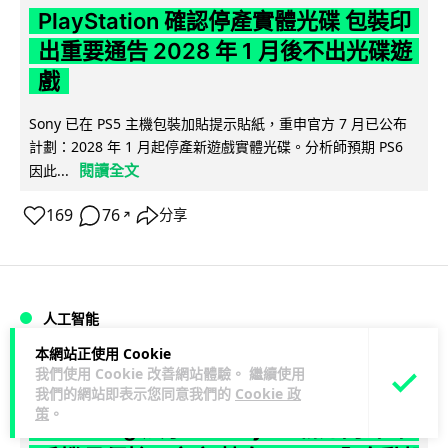
PlayStation 確認停產實體光碟 包裝印
出重要通告 2028 年 1 月後不出光碟遊
戲
Sony 已在 PS5 主機包裝加貼提示貼紙，重申官方 7 月已公布
計劃：2028 年 1 月起停產新遊戲實體光碟。分析師預期 PS6
閱讀全文
因此...
169
76
分享
↗
人工智能
本網站正使用 Cookie
Vin
我們使用 Cookie 改善網站體驗。 繼續使用
1 日
我們的網站即表示您同意我們的
Cookie 政
策
。
Samsung 展示 Galaxy AI 新方向 未來