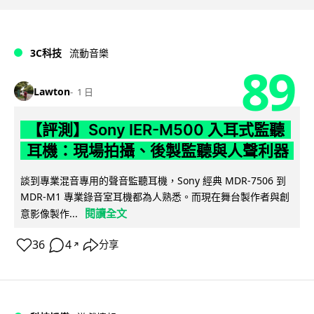
3C科技
流動音樂
89
Lawton
1 日
【評測】Sony IER-M500 入耳式監聽
耳機：現場拍攝、後製監聽與人聲利器
談到專業混音專用的聲音監聽耳機，Sony 經典 MDR-7506 到
MDR-M1 專業錄音室耳機都為人熟悉。而現在舞台製作者與創
閱讀全文
意影像製作...
36
4
分享
↗