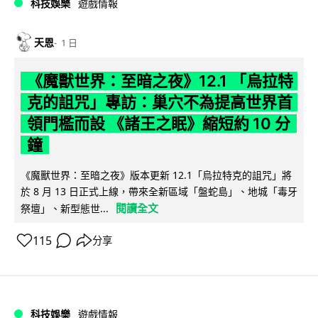
科技娛樂
遊戲情報
天恩
1 日
《魔獸世界：至暗之夜》12.1 「烏拉特
克的詛咒」專訪：巢穴不為提高世界首
領門檻而設 《諸王之眠》縮短約 10 分
鐘
《魔獸世界：至暗之夜》版本更新 12.1「烏拉特克的詛咒」將
於 8 月 13 日正式上線，帶來全新區域「盤蛇島」、地城「毒牙
閱讀全文
祭壇」、新型態世...
115
分享
科技娛樂
遊戲情報