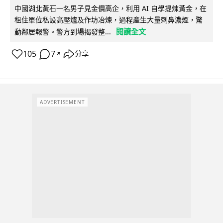
中國湖北黃石一名男子見金價高企，利用 AI 自學提煉黃金，在
租住單位私設高壓爐及作坊冶煉，過程產生大量刺鼻濃煙，驚
閱讀全文
動鄰居報警。警方到場揭發整...
105
7
分享
↗
ADVERTISEMENT