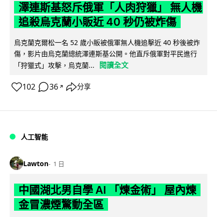
澤連斯基怒斥俄軍「人肉狩獵」 無人機
追殺烏克蘭小販近 40 秒仍被炸傷
烏克蘭克爾松一名 52 歲小販被俄軍無人機追擊近 40 秒後被炸
傷，影片由烏克蘭總統澤連斯基公開。他直斥俄軍對平民進行
閱讀全文
「狩獵式」攻擊，烏克蘭...
102
36
分享
↗
人工智能
Lawton
1 日
中國湖北男自學 AI 「煉金術」 屋內煉
金冒濃煙驚動全區