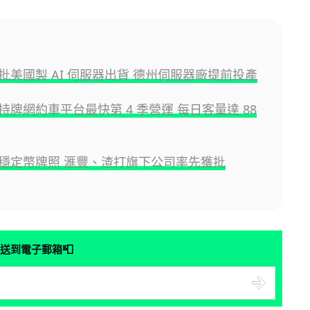
 首批美國製 AI 伺服器出貨 德州伺服器廠提前投產
持牌網約車平台最快第 4 季營運 每日客量達 88
穩定幣牌照 滙豐、渣打旗下公司率先獲批
📮
送到電子郵箱