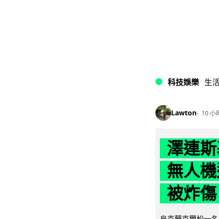
科技娛樂
生
Lawton
10 小
澤連斯
無人機
被炸傷
烏克蘭克爾松一名 