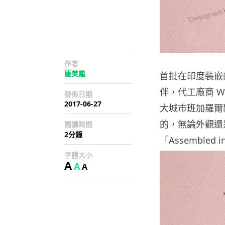
作者
唐美鳳
首批在印度裝嵌的 
伴，代工廠商 Wi
發佈日期
2017-06-27
大城市班加羅爾開
的，無論外觀還
閱讀時間
2分鐘
「Assembled 
字體大小
A
A
A