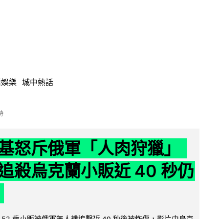
活娛樂
城中熱話
時
基怒斥俄軍「人肉狩獵」
追殺烏克蘭小販近 40 秒仍
52 歲小販被俄軍無人機追擊近 40 秒後被炸傷，影片由烏克