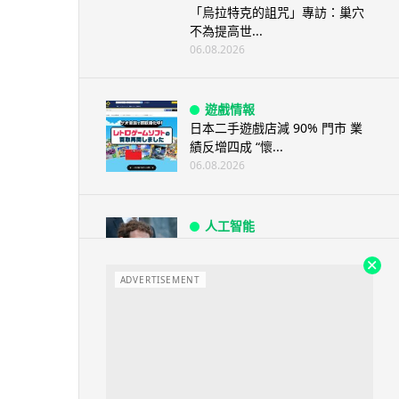
「烏拉特克的詛咒」專訪：巢穴
不為提高世...
06.08.2026
遊戲情報
日本二手遊戲店減 90% 門市 業
績反增四成 “懷...
06.08.2026
人工智能
Meta AI 模型測試期間入侵他家
公司 三大 AI 巨頭接連曝安全
漏...
ADVERTISEMENT
06.08.2026
科技新聞
Audi 最慳電量產車現身 A2 e-
tron 迷彩造型曝光 快充 2...