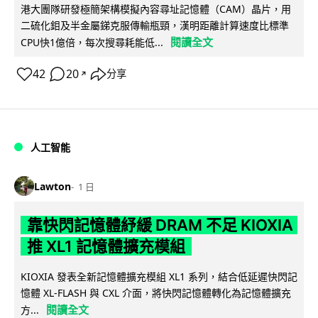
港大團隊研發極簡架構模擬內容尋址記憶體（CAM）晶片，用
二硫化鉬及半金屬銻克服傳輸瓶頸，漢明距離計算速度比標準
閱讀全文
CPU快1億倍，每次搜尋耗能低...
42
20
分享
↗
人工智能
Lawton
1 日
靠快閃記憶體紓緩 DRAM 不足 KIOXIA
推 XL1 記憶體擴充模組
KIOXIA 發表全新記憶體擴充模組 XL1 系列，結合低延遲快閃記
憶體 XL-FLASH 與 CXL 介面，將快閃記憶體轉化為記憶體擴充
閱讀全文
方...