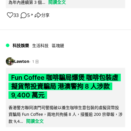
閱讀全文
為年內連續第 3 個...
33
5
分享
↗
科技娛樂
生活科技
區塊鏈
Lawton
1 日
Fun Coffee 咖啡騙局爆煲 咖啡包裝虛
擬貨幣投資騙局 港澳警拘 8 人涉款
9,400 萬元
香港警方聯同澳門司警搗破以養生咖啡生意包裝的虛擬貨幣投
資騙局 Fun Coffee，兩地共拘捕 8 人，接獲逾 200 宗舉報，涉
閱讀全文
款 9,4...