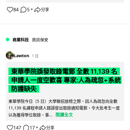
84
5
分享
↗
商業科技
資訊保安
Lawton
1 日
東華學院誤發取錄電郵 全數 11,139 名
申請人一度空歡喜 專家:人為疏忽+系統
防護缺失
東華學院今日（5 日）大學聯招放榜之際，因人為疏忽向全數
11,139 名課程申請人錯誤發出取錄通知電郵，令大批考生一度
閱讀全文
以為獲得學位取錄，事...
147
17
分享
↗