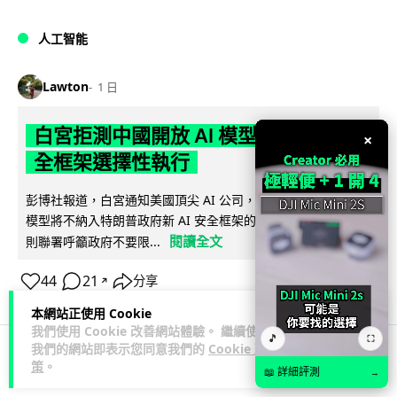
人工智能
Lawton
1 日
白宮拒測中國開放 AI 模型 業界質疑安
×
全框架選擇性執行
彭博社報道，白宮通知美國頂尖 AI 公司，中國開發的開放權重
模型將不納入特朗普政府新 AI 安全框架的測試範圍。美國業界
閱讀全文
則聯署呼籲政府不要限...
44
21
分享
↗
本網站正使用 Cookie
我們使用 Cookie 改善網站體驗。 繼續使用
🎵
⛶
我們的網站即表示您同意我們的
Cookie 政
策
。
人工智能
📖 詳細評測
→