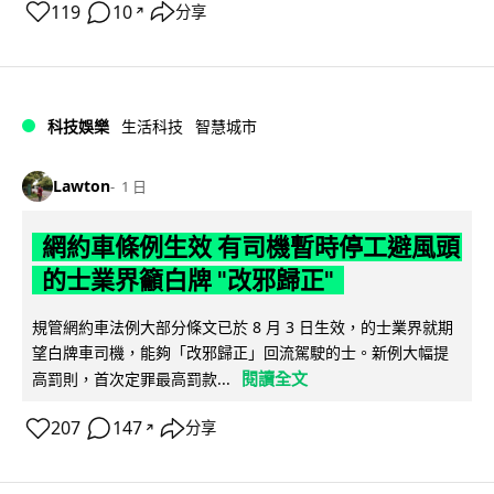
119
10
分享
↗
科技娛樂
生活科技
智慧城市
Lawton
1 日
網約車條例生效 有司機暫時停工避風頭
的士業界籲白牌 "改邪歸正"
規管網約車法例大部分條文已於 8 月 3 日生效，的士業界就期
望白牌車司機，能夠「改邪歸正」回流駕駛的士。新例大幅提
閱讀全文
高罰則，首次定罪最高罰款...
207
147
分享
↗