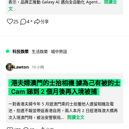
閱讀全
表示，品牌正推動 Galaxy AI 邁向全自動化 Agent...
文
25
4
分享
↗
科技娛樂
生活娛樂
城中熱話
Lawton
19 小時
港夫婦澳門的士拾相機 據為己有被的士
Cam 睇到 2 個月後再入境被捕
一對香港夫婦今年 5 月遊澳門乘的士拾獲他人遺留相機及電
池，拾遺不報並帶返香港自用。兩人本月 2 日經港珠澳大橋再
閱讀全文
次入境澳門時，被治安警察局...