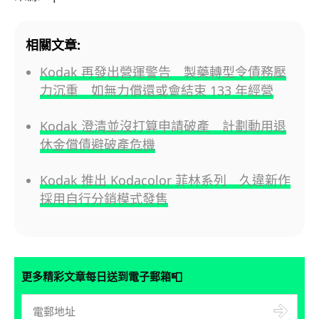
相關文章:
Kodak 再發出營運警告 製藥轉型令債務壓
力沉重 如無力償還或會結束 133 年經營
Kodak 澄清並沒打算申請破產 計劃動用退
休金償債避破產危機
Kodak 推出 Kodacolor 菲林系列 久違新作
採用自行分銷模式發售
📮
更多精彩文章每日送到電子郵箱