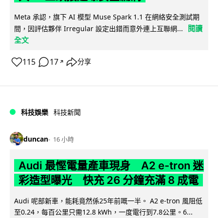
Meta 承認，旗下 AI 模型 Muse Spark 1.1 在網絡安全測試期
閱讀
間，因評估夥伴 Irregular 設定出錯而意外連上互聯網...
全文
115
17
分享
↗
科技娛樂
科技新聞
duncan
16 小時
Audi 最慳電量產車現身 A2 e-tron 迷
彩造型曝光 快充 26 分鐘充滿 8 成電
Audi 呢部新車，能耗竟然係25年前嘅一半。 A2 e-tron 風阻低
至0.24，每百公里只需12.8 kWh，一度電行到7.8公里。6...