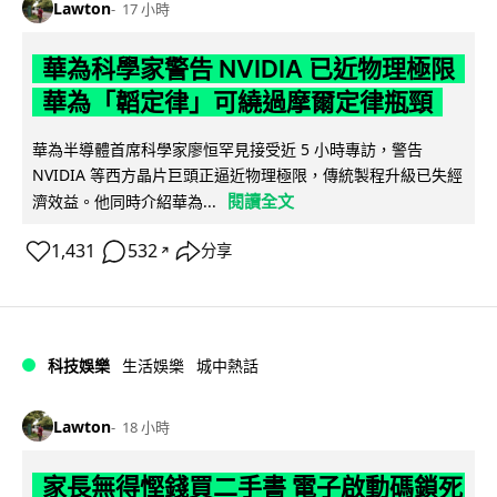
Lawton
17 小時
華為科學家警告 NVIDIA 已近物理極限
華為「韜定律」可繞過摩爾定律瓶頸
華為半導體首席科學家廖恒罕見接受近 5 小時專訪，警告
NVIDIA 等西方晶片巨頭正逼近物理極限，傳統製程升級已失經
閱讀全文
濟效益。他同時介紹華為...
1,431
532
分享
↗
科技娛樂
生活娛樂
城中熱話
Lawton
18 小時
家長無得慳錢買二手書 電子啟動碼鎖死