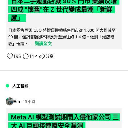
日本二手遊戲店減 90% 門市 業績反增
四成 "懷舊"在 Z 世代變成最潮「新鮮
感」
日本零售巨頭 GEO 將懷舊遊戲銷售門市從 1,000 間大幅減至
99 間，但銷售額卻不降反升至過往的 1.4 倍。做到「減店增
閱讀全文
收」奇蹟，...
195
11
分享
↗
人工智能
Vin
15 小時
Meta AI 模型測試期間入侵他家公司 三
大 AI 巨頭接連曝安全漏洞