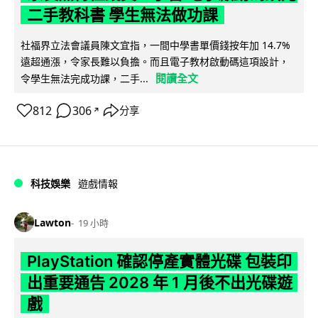
二手教科書 學生無法做功課
社福界立法會議員陳文宜指，一間中學書單價錢按年加 14.7%
遠超通漲，令家長難以負擔。而且電子教材啟動碼這項設計，
閱讀全文
令學生無法完成功課，二手...
812
306
分享
↗
科技娛樂
遊戲情報
Lawton
19 小時
PlayStation 確認停產實體光碟 包裝印
出重要通告 2028 年 1 月後不出光碟遊
戲