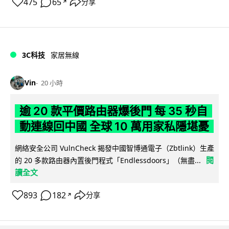
475
65
分享
↗
3C科技
家居無線
Vin
20 小時
逾 20 款平價路由器爆後門 每 35 秒自
動連線回中國 全球 10 萬用家私隱堪憂
網絡安全公司 VulnCheck 揭發中國智博通電子（Zbtlink）生產
閱
的 20 多款路由器內置後門程式「Endlessdoors」（無盡...
讀全文
893
182
分享
↗