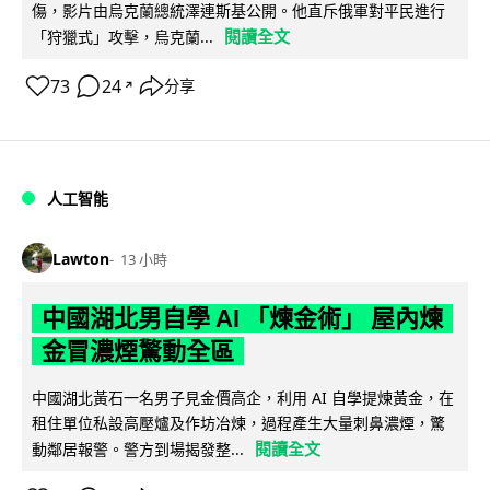
傷，影片由烏克蘭總統澤連斯基公開。他直斥俄軍對平民進行
閱讀全文
「狩獵式」攻擊，烏克蘭...
73
24
分享
↗
人工智能
Lawton
13 小時
中國湖北男自學 AI 「煉金術」 屋內煉
金冒濃煙驚動全區
中國湖北黃石一名男子見金價高企，利用 AI 自學提煉黃金，在
租住單位私設高壓爐及作坊冶煉，過程產生大量刺鼻濃煙，驚
閱讀全文
動鄰居報警。警方到場揭發整...