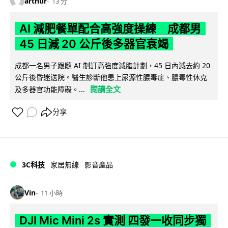
arthur
13 分
AI 減肥餐單配合高強度操練 成都男
45 日減 20 公斤後多器官衰竭
成都一名男子跟隨 AI 制訂高強度減脂計劃，45 日內減去約 20
公斤後昏迷送院。醫生診斷他患上尿源性膿毒症、膿毒性休克
閱讀全文
及多器官功能障礙。...
分享
3C科技
家居無線
影音產品
Vin
11 小時
DJI Mic Mini 2s 實測 四發一收同步獨