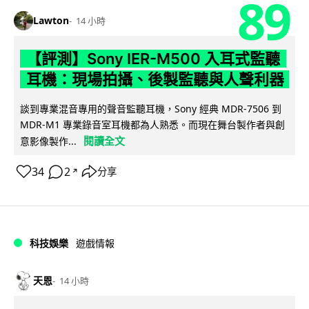
89
Lawton
14 小時
【評測】Sony IER-M500 入耳式監聽
耳機：現場拍攝、後製監聽與人聲利器
談到專業混音專用的聲音監聽耳機，Sony 經典 MDR-7506 到
MDR-M1 專業錄音室耳機都為人熟悉。而現在舞台製作者與創
閱讀全文
意影像製作...
34
2
分享
↗
科技娛樂
遊戲情報
天恩
14 小時