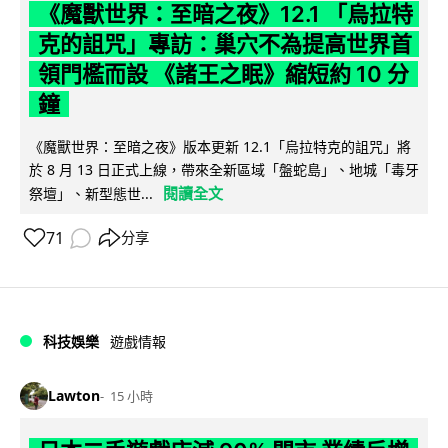
《魔獸世界：至暗之夜》12.1 「烏拉特
克的詛咒」專訪：巢穴不為提高世界首
領門檻而設 《諸王之眠》縮短約 10 分
鐘
《魔獸世界：至暗之夜》版本更新 12.1「烏拉特克的詛咒」將
於 8 月 13 日正式上線，帶來全新區域「盤蛇島」、地城「毒牙
閱讀全文
祭壇」、新型態世...
71
分享
科技娛樂
遊戲情報
Lawton
15 小時