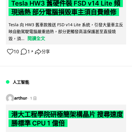
Tesla HW3 舊硬件裝 FSD v14 Lite 頻
現過熱 部分電腦損毀車主須自費維修
Tesla 向 HW3 舊車款推送 FSD v14 Lite 系統，引發大量車主反
映自動駕駛電腦嚴重過熱，部分更觸發高溫保護甚至直接燒
閱讀全文
毀，須...
10
1
分享
↗
人工智能
arthur
1 日
港大工程學院研極簡架構晶片 搜尋速度
勝標準 CPU 1 億倍