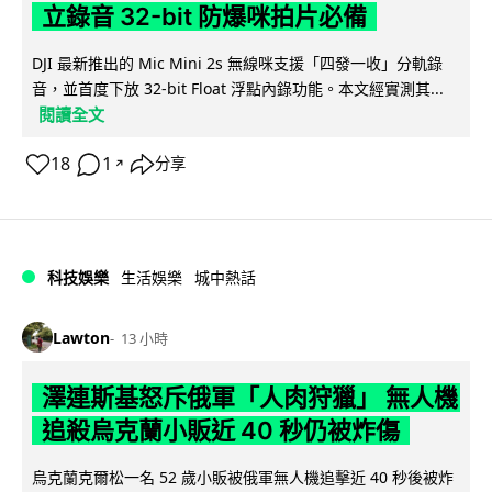
立錄音 32-bit 防爆咪拍片必備
DJI 最新推出的 Mic Mini 2s 無線咪支援「四發一收」分軌錄
音，並首度下放 32-bit Float 浮點內錄功能。本文經實測其...
閱讀全文
18
1
分享
↗
科技娛樂
生活娛樂
城中熱話
Lawton
13 小時
澤連斯基怒斥俄軍「人肉狩獵」 無人機
追殺烏克蘭小販近 40 秒仍被炸傷
烏克蘭克爾松一名 52 歲小販被俄軍無人機追擊近 40 秒後被炸