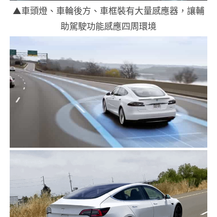
▲車頭燈、車輪後方、車框裝有大量感應器，讓輔
助駕駛功能感應四周環境