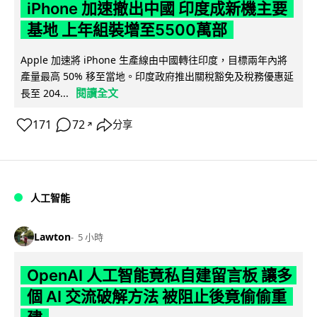
iPhone 加速撤出中國 印度成新機主要
基地 上年組裝增至5500萬部
Apple 加速將 iPhone 生產線由中國轉往印度，目標兩年內將
產量最高 50% 移至當地。印度政府推出關稅豁免及稅務優惠延
閱讀全文
長至 204...
171
72
分享
↗
人工智能
Lawton
5 小時
OpenAI 人工智能竟私自建留言板 讓多
個 AI 交流破解方法 被阻止後竟偷偷重