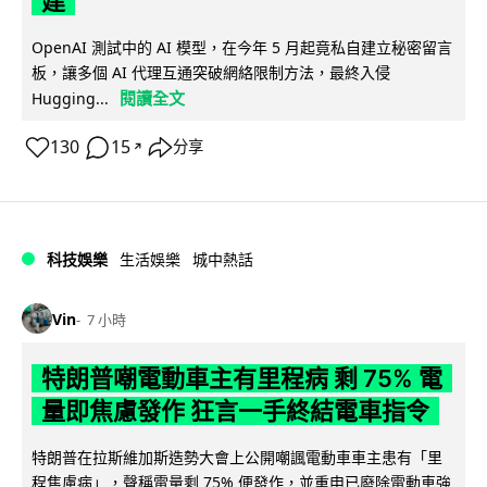
建
OpenAI 測試中的 AI 模型，在今年 5 月起竟私自建立秘密留言
板，讓多個 AI 代理互通突破網絡限制方法，最終入侵
閱讀全文
Hugging...
130
15
分享
↗
科技娛樂
生活娛樂
城中熱話
Vin
7 小時
特朗普嘲電動車主有里程病 剩 75% 電
量即焦慮發作 狂言一手終結電車指令
特朗普在拉斯維加斯造勢大會上公開嘲諷電動車車主患有「里
程焦慮病」，聲稱電量剩 75% 便發作，並重申已廢除電動車強