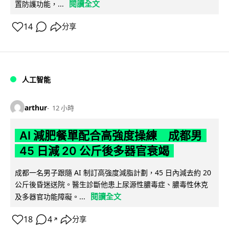
閱讀全文
置防護功能，...
14
分享
人工智能
arthur
12 小時
AI 減肥餐單配合高強度操練 成都男
45 日減 20 公斤後多器官衰竭
成都一名男子跟隨 AI 制訂高強度減脂計劃，45 日內減去約 20
公斤後昏迷送院。醫生診斷他患上尿源性膿毒症、膿毒性休克
閱讀全文
及多器官功能障礙。...
18
4
分享
↗