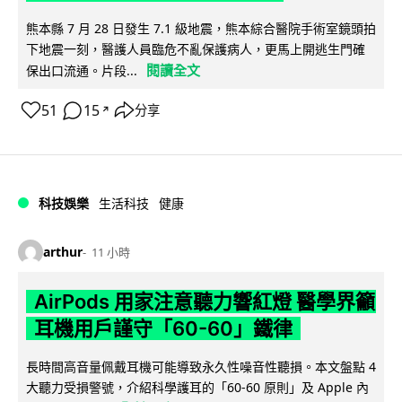
熊本縣 7 月 28 日發生 7.1 級地震，熊本綜合醫院手術室鏡頭拍
下地震一刻，醫護人員臨危不亂保護病人，更馬上開逃生門確
閱讀全文
保出口流通。片段...
51
15
分享
↗
科技娛樂
生活科技
健康
arthur
11 小時
AirPods 用家注意聽力響紅燈 醫學界籲
耳機用戶謹守「60-60」鐵律
長時間高音量佩戴耳機可能導致永久性噪音性聽損。本文盤點 4
大聽力受損警號，介紹科學護耳的「60-60 原則」及 Apple 內