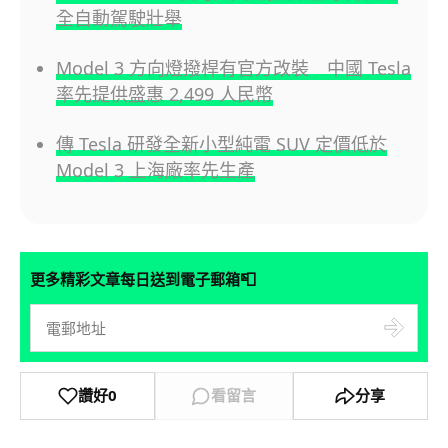
全自動駕駛壯舉
Model 3 方向燈撥桿有官方改裝 中國 Tesla
率先提供盛惠 2,499 人民幣
傳 Tesla 研發全新小型純電 SUV 定價低於
Model 3 上海廠率先生產
📮
更多精彩文章每日送到電子郵箱
讚好
0
看留言
分享