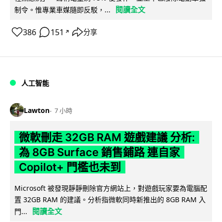
閱讀全文
制令。惟專業車媒隨即反駁，...
386
151
分享
↗
人工智能
Lawton
7 小時
微軟刪走 32GB RAM 遊戲建議 分析:
為 8GB Surface 銷售鋪路 連自家
Copilot+ 門檻也未到
Microsoft 被發現靜靜刪除官方網站上，對遊戲玩家要為電腦配
置 32GB RAM 的建議。分析指微軟同時新推出的 8GB RAM 入
閱讀全文
門...