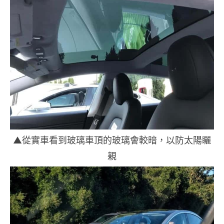
▲從實車看到玻璃車頂的玻璃會較暗，以防太陽矖
親