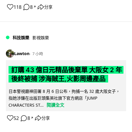
118
8
分享
↗
科技娛樂
影視娛樂
Lawton
7 小時
訂購 43 億日元精品後棄單 大阪女 2 年
後終被捕 涉海賊王,火影周邊產品
日本警視廳神田署 8 月 6 日公布，拘捕一名 32 歲大阪女子，
指她涉嫌在出版巨頭集英社旗下官方網店「JUMP
閱讀全文
CHARACTERS ST...
52
8
分享
↗