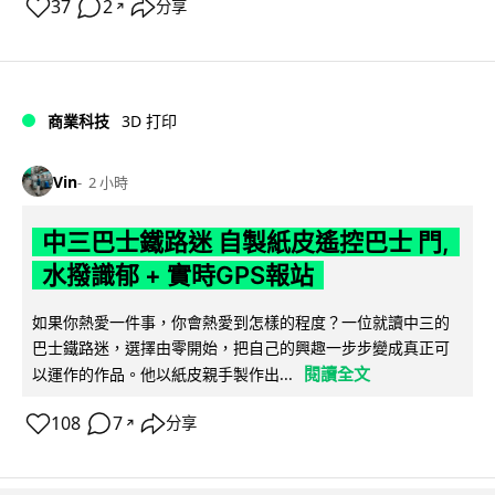
37
2
分享
↗
商業科技
3D 打印
Vin
2 小時
中三巴士鐵路迷 自製紙皮遙控巴士 門,
水撥識郁 + 實時GPS報站
如果你熱愛一件事，你會熱愛到怎樣的程度？一位就讀中三的
巴士鐵路迷，選擇由零開始，把自己的興趣一步步變成真正可
閱讀全文
以運作的作品。他以紙皮親手製作出...
108
7
分享
↗