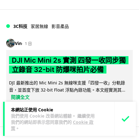
3C科技
家居無線
影音產品
Vin
1 日
DJI Mic Mini 2s 實測 四發一收同步獨
立錄音 32-bit 防爆咪拍片必備
DJI 最新推出的 Mic Mini 2s 無線咪支援「四發一收」分軌錄
音，並首度下放 32-bit Float 浮點內錄功能。本文經實測其...
閱讀全文
本網站正使用 Cookie
249
1
分享
↗
我們使用 Cookie 改善網站體驗。 繼續使用
我們的網站即表示您同意我們的
Cookie 政
策
。