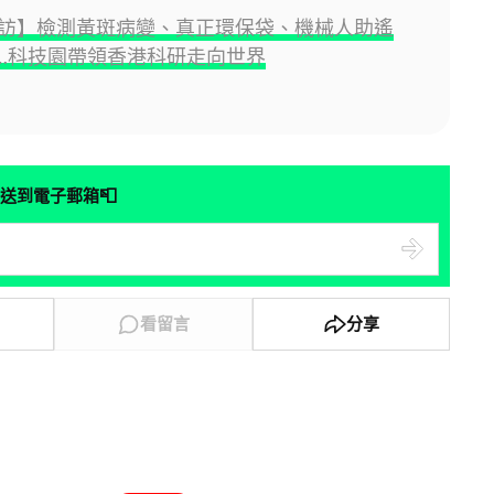
 專訪】檢測黃斑病變、真正環保袋、機械人助遙
…科技園帶領香港科研走向世界
📮
送到電子郵箱
看留言
分享