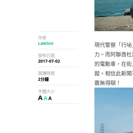
作者
Lawton
現代警察「行咇
力。而阿聯酋杜
發佈日期
2017-07-02
的電動車，在街
蹤。相信此新聞
閱讀時間
2分鐘
震無得瞓！
字體大小
A
A
A