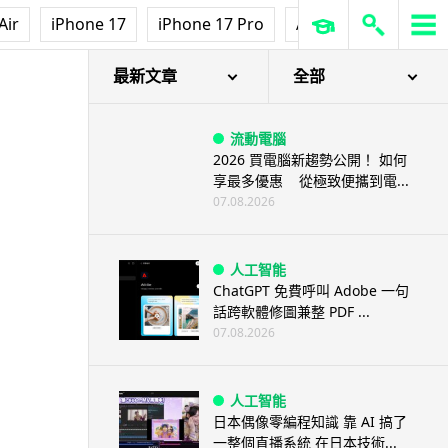
Air
iPhone 17
iPhone 17 Pro
AirPods Pro 3
Ap
最新文章
全部
流動電腦
2026 買電腦新趨勢公開！ 如何
享最多優惠 從極致便攜到電...
07.08.2026
人工智能
ChatGPT 免費呼叫 Adobe 一句
話跨軟體修圖兼整 PDF ...
07.08.2026
人工智能
日本偶像零編程知識 靠 AI 搞了
一整個直播系統 在日本技術...