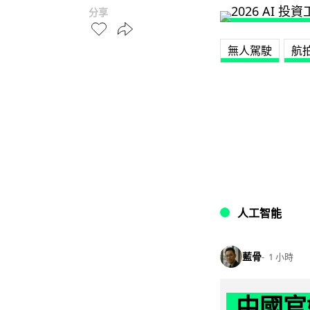
分享
無人駕駛
航
人工智能
藍骨
1 小時
中國官