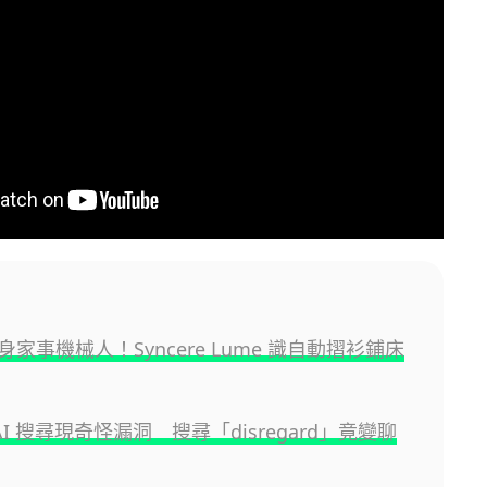
家事機械人！Syncere Lume 識自動摺衫鋪床
e AI 搜尋現奇怪漏洞 搜尋「disregard」竟變聊