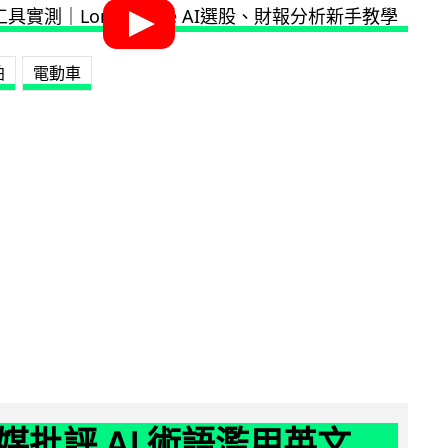
拍
電動車
媒批評 AI 術語濫用英文