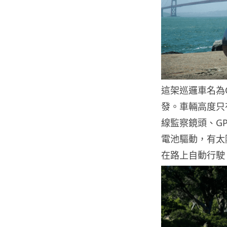
這架巡邏車名為O-
發。車輛高度只
線監察鏡頭、GP
電池驅動，有太
在路上自動行駛