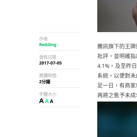
作者
Redding
騰訊旗下的王牌
批評，並明確指
發佈日期
2017-07-05
4.1%。及至昨
系統，以便對未
閱讀時間
2分鐘
足一日，有商家
字體大小
再將之售予未成
A
A
A