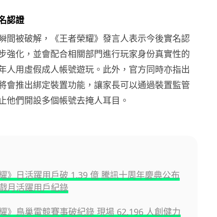
名認證
瞬間被破解，《王者榮耀》發言人表示今後實名認
步強化，並會配合相關部門進行玩家身份真實性的
年人用虛假成人帳號遊玩。此外，官方同時亦指出
將會推出綁定裝置功能，讓家長可以通過裝置監管
止他們開設多個帳號去掩人耳目。
耀》日活躍用戶破 1.39 億 騰訊十周年慶典公布
戲月活躍用戶紀錄
》鳥巢電競賽事破紀錄 現場 62,196 人創健力