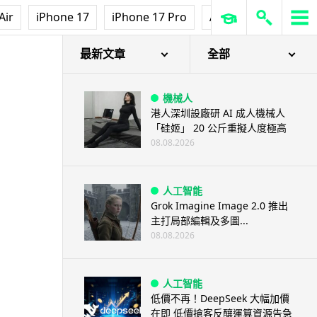
Air
iPhone 17
iPhone 17 Pro
AirPods Pro 3
Ap
最新文章
全部
機械人
港人深圳設廠研 AI 成人機械人
「硅姬」 20 公斤重擬人度極高
08.08.2026
人工智能
Grok Imagine Image 2.0 推出
主打局部編輯及多圖...
08.08.2026
人工智能
低價不再！DeepSeek 大幅加價
在即 低價搶客反釀運算資源告急