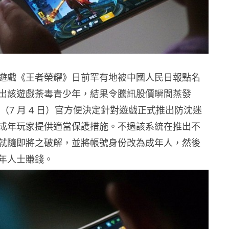
遊戲《王者榮耀》日前罕有地被中國人民日報點名
出該遊戲荼毒青少年，結果令騰訊股價瞬間蒸發
日（7 月 4 日）官方便決定針對遊戲正式推出防沈迷
成年玩家提供適當保護措施。不過該系統在推出不
就隨即將之破解，並將帳號身份改為成年人，然後
年人士賺錢。