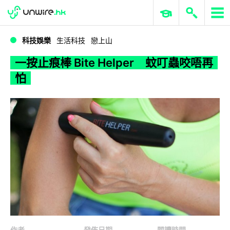
WWDC 2026
GenAI 與雲端科技專區
ERP 與商業 AI
一按止痕棒 Bite Helper 蚊叮蟲咬唔再怕
科技娛樂
生活科技
戀上山
一按止痕棒 Bite Helper 蚊叮蟲咬唔再
怕
作者
發佈日期
閱讀時間