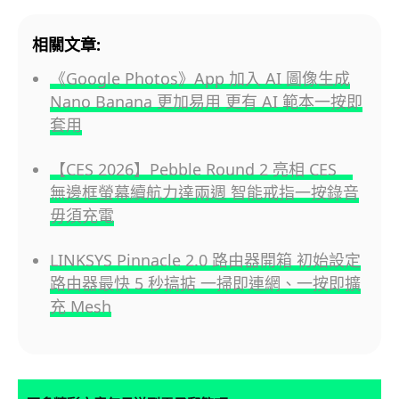
相關文章:
《Google Photos》App 加入 AI 圖像生成
Nano Banana 更加易用 更有 AI 範本一按即
套用
【CES 2026】Pebble Round 2 亮相 CES
無邊框螢幕續航力達兩週 智能戒指一按錄音
毋須充電
LINKSYS Pinnacle 2.0 路由器開箱 初始設定
路由器最快 5 秒搞掂 一掃即連網、一按即擴
充 Mesh