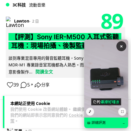
3C科技
流動音樂
89
Lawton
2 日
【評測】Sony IER-M500 入耳式監聽
耳機：現場拍攝、後製監聽與人聲利器
×
談到專業混音專用的聲音監聽耳機，Sony 經典 MDR-7506 到
MDR-M1 專業錄音室耳機都為人熟悉。而現在舞台製作者與創
閱讀全文
意影像製作...
39
5
分享
↗
本網站正使用 Cookie
我們使用 Cookie 改善網站體驗。 繼續使用
🎵
⛶
我們的網站即表示您同意我們的
Cookie 政
科技娛樂
遊戲情報
策
。
📖 詳細評測
→