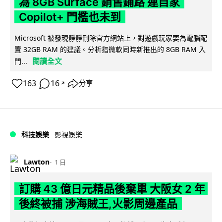
為 8GB Surface 銷售鋪路 連自家
Copilot+ 門檻也未到
Microsoft 被發現靜靜刪除官方網站上，對遊戲玩家要為電腦配
置 32GB RAM 的建議。分析指微軟同時新推出的 8GB RAM 入
閱讀全文
門...
163
16
分享
↗
科技娛樂
影視娛樂
Lawton
1 日
訂購 43 億日元精品後棄單 大阪女 2 年
後終被捕 涉海賊王,火影周邊產品