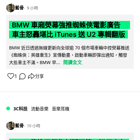
藍骨
9 小時
BMW 車廂熒幕強推蜘蛛俠電影廣告
車主怒轟堪比 iTunes 送 U2 專輯翻版
BMW 近日透過無線更新向全球逾 70 個市場車輛中控熒幕推送
《蜘蛛俠：英雄重生》宣傳動畫，啟動車輛即彈出通知，觸發
閱讀全文
大批車主不滿。BMW 早...
1
分享
3C科技
流動音樂
音樂耳機
藍骨
10 小時