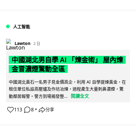
人工智能
Lawton
2 日
中國湖北男自學 AI 「煉金術」 屋內煉
金冒濃煙驚動全區
中國湖北黃石一名男子見金價高企，利用 AI 自學提煉黃金，在
租住單位私設高壓爐及作坊冶煉，過程產生大量刺鼻濃煙，驚
閱讀全文
動鄰居報警。警方到場揭發整...
113
8
分享
↗