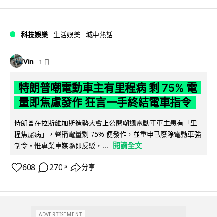
科技娛樂
生活娛樂
城中熱話
Vin
1 日
特朗普嘲電動車主有里程病 剩 75% 電
量即焦慮發作 狂言一手終結電車指令
特朗普在拉斯維加斯造勢大會上公開嘲諷電動車車主患有「里
程焦慮病」，聲稱電量剩 75% 便發作，並重申已廢除電動車強
閱讀全文
制令。惟專業車媒隨即反駁，...
608
270
分享
↗
ADVERTISEMENT