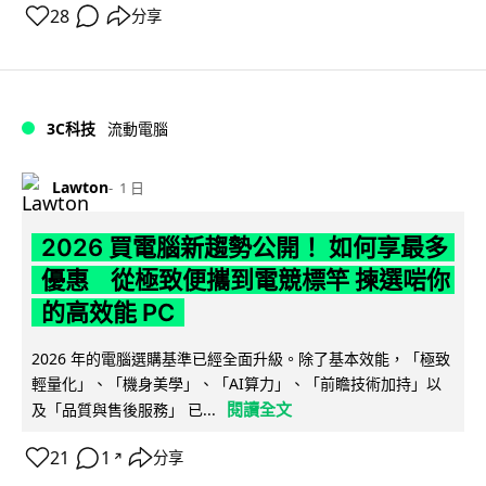
28
分享
3C科技
流動電腦
Lawton
1 日
2026 買電腦新趨勢公開！ 如何享最多
優惠 從極致便攜到電競標竿 揀選啱你
的高效能 PC
2026 年的電腦選購基準已經全面升級。除了基本效能，「極致
輕量化」、「機身美學」、「AI算力」、「前瞻技術加持」以
閱讀全文
及「品質與售後服務」 已...
21
1
分享
↗