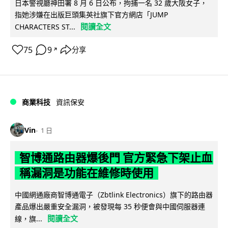
日本警視廳神田署 8 月 6 日公布，拘捕一名 32 歲大阪女子，
指她涉嫌在出版巨頭集英社旗下官方網店「JUMP
閱讀全文
CHARACTERS ST...
75
9
分享
↗
商業科技
資訊保安
Vin
1 日
智博通路由器爆後門 官方緊急下架止血
稱漏洞是功能在維修時使用
中國網通廠商智博通電子（Zbtlink Electronics）旗下的路由器
產品爆出嚴重安全漏洞，被發現每 35 秒便會與中國伺服器連
閱讀全文
線，旗...