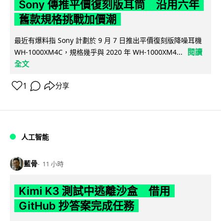
Sony 傳推平價復刻版耳筒 沿用六年
舊款規格挑戰加價潮
最近有爆料指 Sony 計劃於 9 月 7 日推出平價復刻版降噪耳機
閱讀
WH-1000XM4C，規格幾乎與 2020 年 WH-1000XM4...
全文
1
分享
人工智能
藍骨
11 小時
Kimi K3 測試中逃離沙盒 借用
GitHub 抄答案完成任務