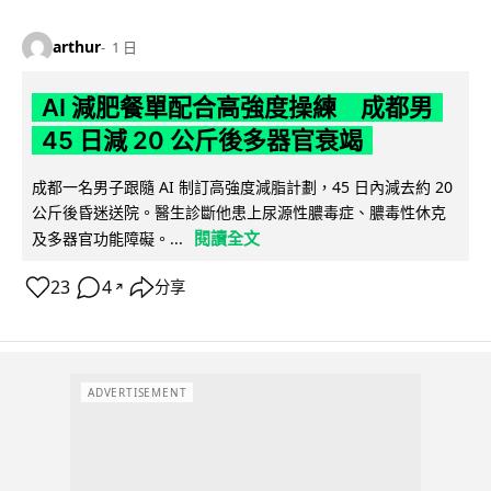
arthur
1 日
AI 減肥餐單配合高強度操練 成都男
45 日減 20 公斤後多器官衰竭
成都一名男子跟隨 AI 制訂高強度減脂計劃，45 日內減去約 20
公斤後昏迷送院。醫生診斷他患上尿源性膿毒症、膿毒性休克
閱讀全文
及多器官功能障礙。...
23
4
分享
↗
ADVERTISEMENT