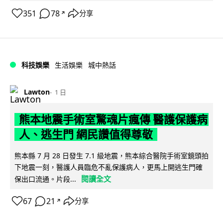
351
78
分享
↗
科技娛樂
生活娛樂
城中熱話
Lawton
1 日
熊本地震手術室驚魂片瘋傳 醫護保護病
人、逃生門 網民讚值得尊敬
熊本縣 7 月 28 日發生 7.1 級地震，熊本綜合醫院手術室鏡頭拍
下地震一刻，醫護人員臨危不亂保護病人，更馬上開逃生門確
閱讀全文
保出口流通。片段...
67
21
分享
↗