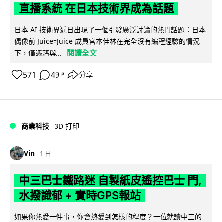
直播系統 在日本技術界成為話題
日本 AI 技術界近日出現了一個引發廣泛討論的熱門話題：日本
偶像前 Juice=Juice 成員宮本佳林在完全沒有編程經驗的情況
閱讀全文
下，僅憑藉與...
571
49
分享
↗
商業科技
3D 打印
Vin
1 日
中三巴士鐵路迷 自製紙皮遙控巴士 門,
水撥識郁 + 實時GPS報站
如果你熱愛一件事，你會熱愛到怎樣的程度？一位就讀中三的