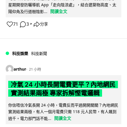
星期開發防曬導航 App「走向陰涼處」，結合建築物高度、太
閱讀全文
陽仰角及行道樹陰影...
71
3
分享
↗
科技娛樂
科技新聞
arthur
21 小時
冷氣 24 小時長開電費更平？內地網民
實測結果兩極 專家拆解慳電邏輯
你信唔信冷氣長開 24 小時，電費反而平過開開關關？內地網民
實測結果兩極，有人一個月電費只需 118 元人民幣，有人飆到
閱讀全文
過千。電力部門話不能...