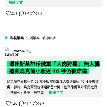
閱讀全文
251
1
分享
↗
科技娛樂
生活娛樂
城中熱話
Lawton
2 日
澤連斯基怒斥俄軍「人肉狩獵」 無人機
追殺烏克蘭小販近 40 秒仍被炸傷
烏克蘭克爾松一名 52 歲小販被俄軍無人機追擊近 40 秒後被炸
傷，影片由烏克蘭總統澤連斯基公開。他直斥俄軍對平民進行
閱讀全文
「狩獵式」攻擊，烏克蘭...
126
41
分享
↗