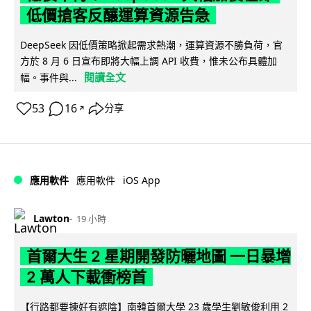
低價搶客反釀運算資源告急
DeepSeek 因低價策略掀起需求熱潮，運算資源不勝負荷，官
方於 8 月 6 日宣布即將大幅上調 API 收費，惟未公布具體加
閱讀全文
幅。事件與...
53
16
分享
↗
iOS App
應用軟件
應用軟件
Lawton
19 小時
首爾大生 2 星期開發防曬地圖 一日暴增
2 萬人下載衝榜首
【行路都要揀好有遮陰】南韓首爾大學 23 歲學生劉敏俊利用 2