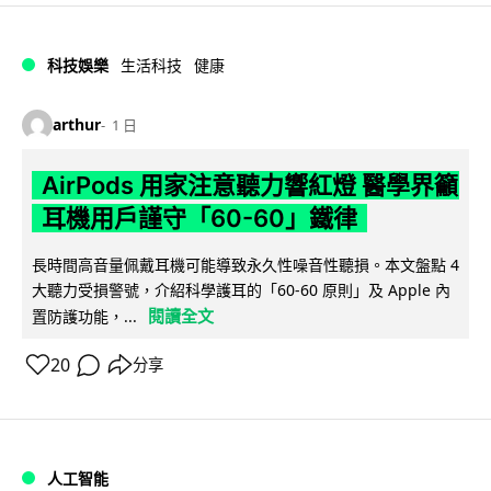
科技娛樂
生活科技
健康
arthur
1 日
AirPods 用家注意聽力響紅燈 醫學界籲
耳機用戶謹守「60-60」鐵律
長時間高音量佩戴耳機可能導致永久性噪音性聽損。本文盤點 4
大聽力受損警號，介紹科學護耳的「60-60 原則」及 Apple 內
閱讀全文
置防護功能，...
20
分享
人工智能