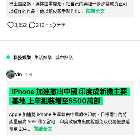
巴士鐵路迷，選擇由零開始，把自己的興趣一步步變成真正可
閱讀全文
以運作的作品。他以紙皮親手製作出...
3,652
210
分享
↗
科技娛樂
生活娛樂
城中熱話
Vin
1 日
iPhone 加速撤出中國 印度成新機主要
基地 上年組裝增至5500萬部
Apple 加速將 iPhone 生產線由中國轉往印度，目標兩年內將
產量最高 50% 移至當地。印度政府推出關稅豁免及稅務優惠延
閱讀全文
長至 204...