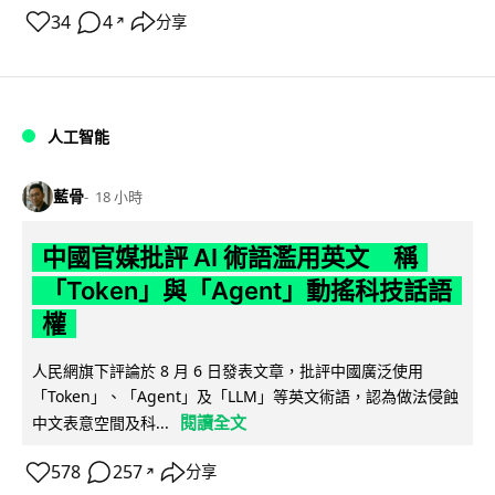
34
4
分享
↗
人工智能
藍骨
18 小時
中國官媒批評 AI 術語濫用英文 稱
「Token」與「Agent」動搖科技話語
權
人民網旗下評論於 8 月 6 日發表文章，批評中國廣泛使用
「Token」、「Agent」及「LLM」等英文術語，認為做法侵蝕
閱讀全文
中文表意空間及科...
578
257
分享
↗