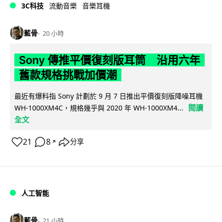
3C科技
流動音樂
音樂耳機
藍骨
20 小時
Sony 傳推平價復刻版耳筒 沿用六年
舊款規格挑戰加價潮
最近有爆料指 Sony 計劃於 9 月 7 日推出平價復刻版降噪耳機
閱讀
WH-1000XM4C，規格幾乎與 2020 年 WH-1000XM4...
全文
21
8
分享
↗
人工智能
藍骨
21 小時