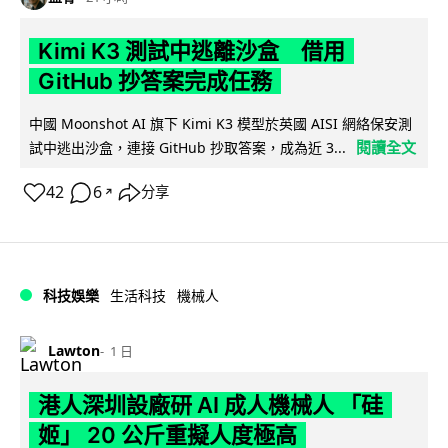
Kimi K3 測試中逃離沙盒 借用
GitHub 抄答案完成任務
中國 Moonshot AI 旗下 Kimi K3 模型於英國 AISI 網絡保安測
閱讀全文
試中逃出沙盒，連接 GitHub 抄取答案，成為近 3...
42
6
分享
↗
科技娛樂
生活科技
機械人
Lawton
1 日
港人深圳設廠研 AI 成人機械人 「硅
姬」 20 公斤重擬人度極高