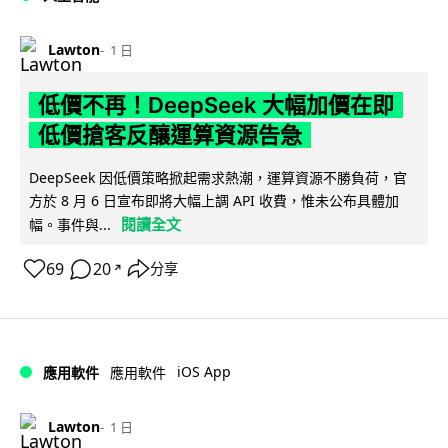
Lawton
1 日
低價不再！DeepSeek 大幅加價在即
低價搶客反釀運算資源告急
DeepSeek 因低價策略掀起需求熱潮，運算資源不勝負荷，官
方於 8 月 6 日宣布即將大幅上調 API 收費，惟未公布具體加
閱讀全文
幅。事件與...
69
20
分享
↗
iOS App
應用軟件
應用軟件
Lawton
1 日