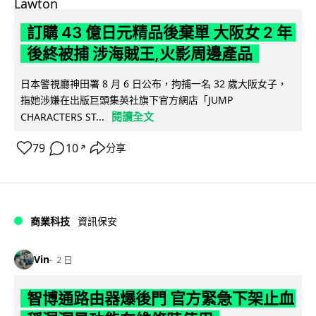
訂購 43 億日元精品後棄單 大阪女 2 年
後終被捕 涉海賊王,火影周邊產品
日本警視廳神田署 8 月 6 日公布，拘捕一名 32 歲大阪女子，
指她涉嫌在出版巨頭集英社旗下官方網店「JUMP
閱讀全文
CHARACTERS ST...
79
10
分享
↗
商業科技
資訊保安
Vin
2 日
智博通路由器爆後門 官方緊急下架止血