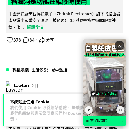
稱漏洞是功能在維修時使用
中國網通廠商智博通電子（Zbtlink Electronics）旗下的路由器
產品爆出嚴重安全漏洞，被發現每 35 秒便會與中國伺服器連
閱讀全文
線，旗...
378
84
分享
↗
×
科技娛樂
生活娛樂
城中熱話
Lawton
2 日
熊本地震手術室驚魂片瘋傳 醫護保護病
本網站正使用 Cookie
我們使用 Cookie 改善網站體驗。 繼續使用
人、逃生門 網民讚值得尊敬
🎵
⛶
我們的網站即表示您同意我們的
Cookie 政
策
。
📖 文字版訪問
→
熊本縣 7 月 28 日發生 7.1 級地震，熊本綜合醫院手術室鏡頭拍
下地震一刻，醫護人員臨危不亂保護病人，更馬上開逃生門確