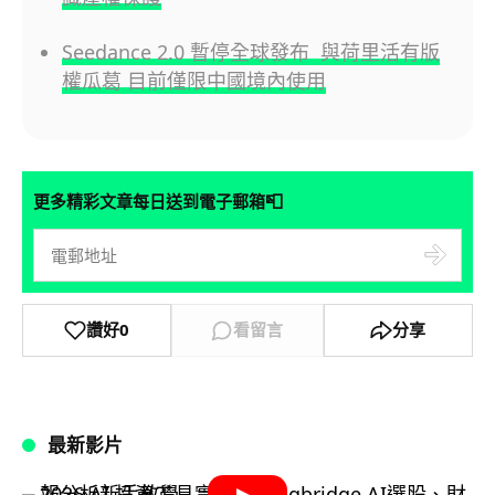
Seedance 2.0 暫停全球發布 與荷里活有版
權瓜葛 目前僅限中國境內使用
📮
更多精彩文章每日送到電子郵箱
讚好
0
看留言
分享
最新影片