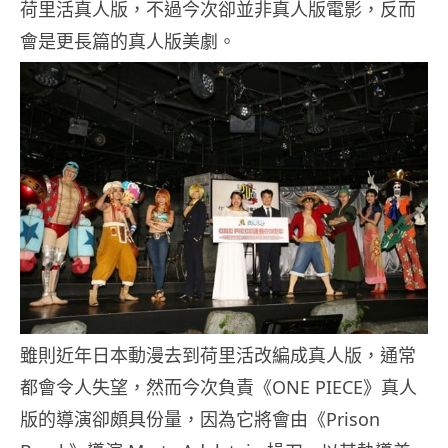
荷里活真人版，不過今次卻並非真人版電影，反而
會是更長篇的真人版美劇。
雖則近年日本動漫去到荷里活改編成真人版，通常
都會令人失望，然而今次負責《ONE PIECE》真人
版的導演卻頗具份量，因為它將會由《Prison