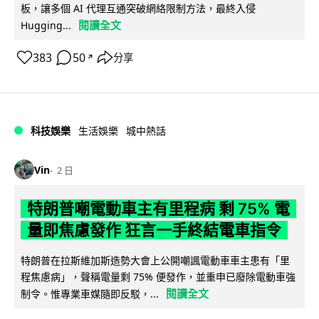
板，讓多個 AI 代理互通突破網絡限制方法，最終入侵
閱讀全文
Hugging...
383
50
分享
↗
科技娛樂
生活娛樂
城中熱話
Vin
2 日
特朗普嘲電動車主有里程病 剩 75% 電
量即焦慮發作 狂言一手終結電車指令
特朗普在拉斯維加斯造勢大會上公開嘲諷電動車車主患有「里
程焦慮病」，聲稱電量剩 75% 便發作，並重申已廢除電動車強
閱讀全文
制令。惟專業車媒隨即反駁，...