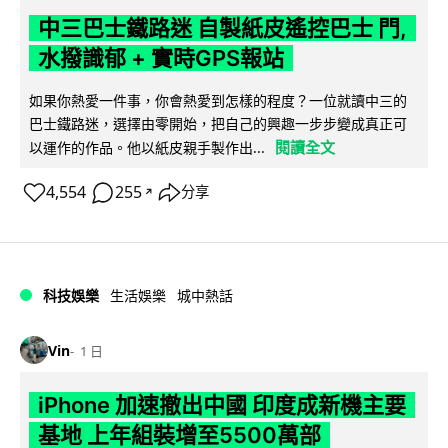
中三巴士鐵路迷 自製紙皮遙控巴士 門,
水撥識郁 + 實時GPS報站
如果你熱愛一件事，你會熱愛到怎樣的程度？一位就讀中三的
巴士鐵路迷，選擇由零開始，把自己的興趣一步步變成真正可
閱讀全文
以運作的作品。他以紙皮親手製作出...
4,554
255
分享
↗
科技娛樂
生活娛樂
城中熱話
Vin
1 日
iPhone 加速撤出中國 印度成新機主要
基地 上年組裝增至5500萬部