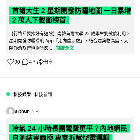
首爾大生 2 星期開發防曬地圖 一日暴增
2 萬人下載衝榜首
【行路都要揀好有遮陰】南韓首爾大學 23 歲學生劉敏俊利用 2
星期開發防曬導航 App「走向陰涼處」，結合建築物高度、太
閱讀全文
陽仰角及行道樹陰影...
90
4
分享
↗
科技娛樂
科技新聞
arthur
1 日
冷氣 24 小時長開電費更平？內地網民
自測結果兩極 專家拆解慳電邏輯