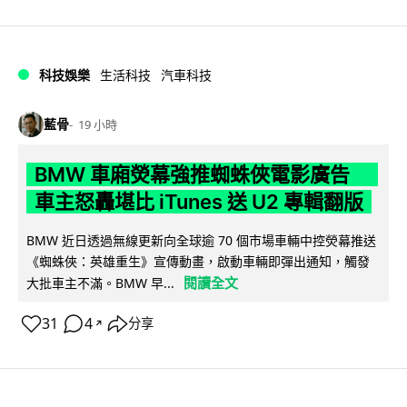
科技娛樂
生活科技
汽車科技
藍骨
19 小時
BMW 車廂熒幕強推蜘蛛俠電影廣告
車主怒轟堪比 iTunes 送 U2 專輯翻版
BMW 近日透過無線更新向全球逾 70 個市場車輛中控熒幕推送
《蜘蛛俠：英雄重生》宣傳動畫，啟動車輛即彈出通知，觸發
閱讀全文
大批車主不滿。BMW 早...
31
4
分享
↗