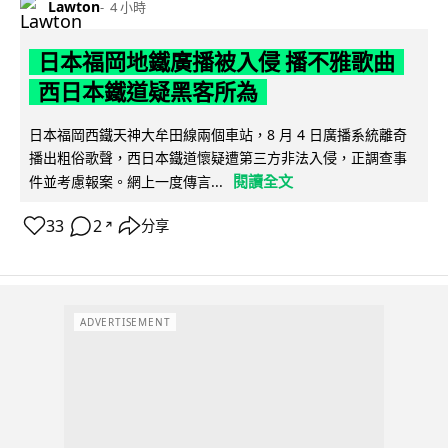
Lawton
4 小時
日本福岡地鐵廣播被入侵 播不雅歌曲
西日本鐵道疑黑客所為
日本福岡西鐵天神大牟田線兩個車站，8 月 4 日廣播系統離奇
播出粗俗歌聲，西日本鐵道懷疑遭第三方非法入侵，正調查事
閱讀全文
件並考慮報案。網上一度傳言...
33
2
分享
↗
ADVERTISEMENT