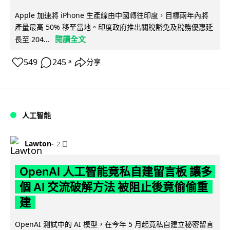
Apple 加速將 iPhone 生產線由中國轉往印度，目標兩年內將
產量最高 50% 移至當地。印度政府推出關稅豁免及稅務優惠延
閱讀全文
長至 204...
549
245
分享
↗
人工智能
Lawton
2 日
OpenAI 人工智能竟私自建留言板 讓多
個 AI 交流破解方法 被阻止後竟偷偷重
建
OpenAI 測試中的 AI 模型，在今年 5 月起竟私自建立秘密留言