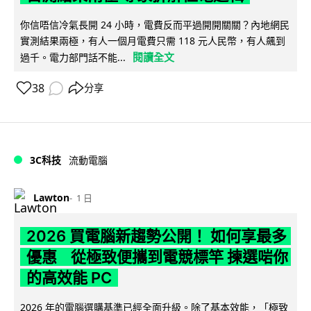
你信唔信冷氣長開 24 小時，電費反而平過開開關關？內地網民
實測結果兩極，有人一個月電費只需 118 元人民幣，有人飆到
閱讀全文
過千。電力部門話不能...
38
分享
3C科技
流動電腦
Lawton
1 日
2026 買電腦新趨勢公開！ 如何享最多
優惠 從極致便攜到電競標竿 揀選啱你
的高效能 PC
2026 年的電腦選購基準已經全面升級。除了基本效能，「極致