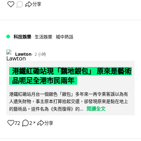
分享
科技娛樂
生活娛樂
城中熱話
Lawton
2 小時
港鐵紅磡站現「黐地銀包」 原來是藝術
品呃足全港市民兩年
港鐵紅磡站月台一個銀色「銀包」多年來一再令乘客誤以為有
人遺失財物，事主原本打算拾起交還，卻發現原來是黏在地上
閱讀全文
的藝術品。這件名為《失而復得》的...
72
2
分享
↗