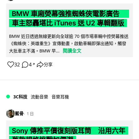
BMW 車廂熒幕強推蜘蛛俠電影廣告
車主怒轟堪比 iTunes 送 U2 專輯翻版
BMW 近日透過無線更新向全球逾 70 個市場車輛中控熒幕推送
《蜘蛛俠：英雄重生》宣傳動畫，啟動車輛即彈出通知，觸發
閱讀全文
大批車主不滿。BMW 早...
32
4
分享
↗
3C科技
流動音樂
音樂耳機
藍骨
1 日
Sony 傳推平價復刻版耳筒 沿用六年