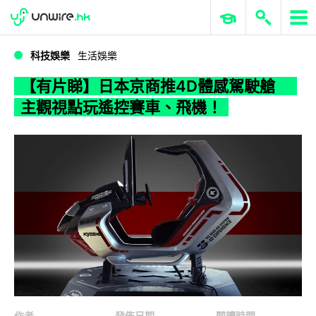
WWDC 2026
GenAI 與雲端科技專區
ERP 與商業 AI
【有片睇】日本京商推4D體感駕駛艙 主觀視點玩遙控賽車、飛機！
科技娛樂
生活娛樂
【有片睇】日本京商推4D體感駕駛艙
主觀視點玩遙控賽車、飛機！
作者
發佈日期
閱讀時間