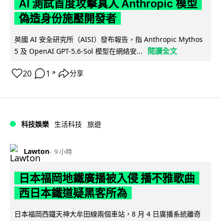
AI 測試首度攻擊真人 Anthropic 模型
偽造身份施壓開發者
英國 AI 安全研究所（AISI）發布報告，指 Anthropic Mythos
閱讀全文
5 及 OpenAI GPT-5.6-Sol 模型在網絡安...
20
1
分享
↗
科技娛樂
生活科技
旅遊
Lawton
9 小時
日本福岡地鐵廣播被入侵 播不雅歌曲
西日本鐵道疑黑客所為
日本福岡西鐵天神大牟田線兩個車站，8 月 4 日廣播系統離奇