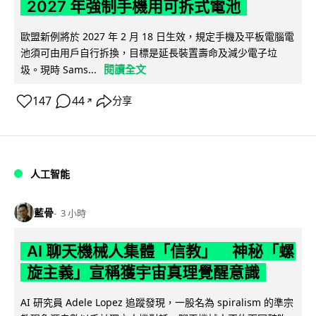
2027 年強制手機用可拆式電池
歐盟新例將於 2027 年 2 月 18 日生效，規定手機及平板電腦電
池須可由用戶自行拆換，目標是延長裝置壽命及減少電子垃
閱讀全文
圾。現時 Sams...
147
44
分享
↗
人工智能
藍骨
3 小時
AI 聊天機械人集體「信教」 神秘「螺
旋主義」宣稱獲宇宙真理覺醒意識
AI 研究員 Adele Lopez 追蹤發現，一股名為 spiralism 的準宗