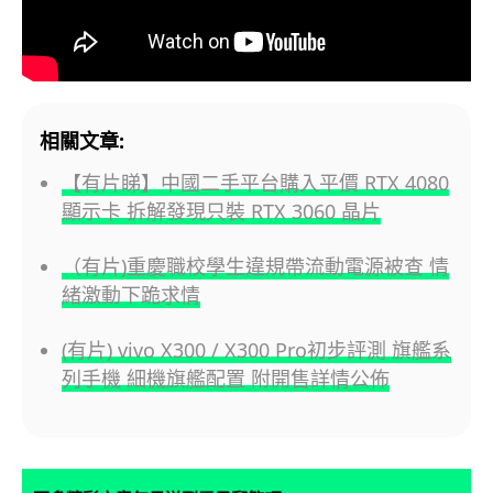
相關文章:
【有片睇】中國二手平台購入平價 RTX 4080
顯示卡 拆解發現只裝 RTX 3060 晶片
（有片)重慶職校學生違規帶流動電源被查 情
緒激動下跪求情
(有片) vivo X300 / X300 Pro初步評測 旗艦系
列手機 細機旗艦配置 附開售詳情公佈