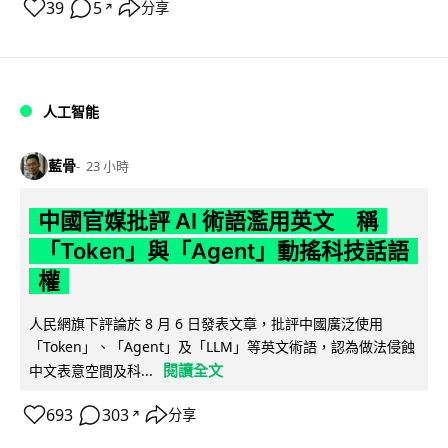
39
5
分享
↗
人工智能
藍骨
23 小時
中國官媒批評 AI 術語濫用英文 稱
「Token」與「Agent」動搖科技話語
權
人民網旗下評論於 8 月 6 日發表文章，批評中國廣泛使用
「Token」、「Agent」及「LLM」等英文術語，認為做法侵蝕
閱讀全文
中文表意空間及科...
693
303
分享
↗