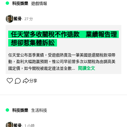
科技娛樂
遊戲情報
藍骨
27 分
任天堂多收關稅不作退款 業績報告理
想卻惹集體訴訟
任天堂公布首季業績，受遊戲熱賣及一筆美國退還關稅款項帶
動，盈利大幅跑贏預期。惟公司早前曾多次以關稅為由調高美
閱讀全文
國定價，如今關稅被裁定違法並全數...
分享
科技娛樂
生活科技
藍骨
1 小時