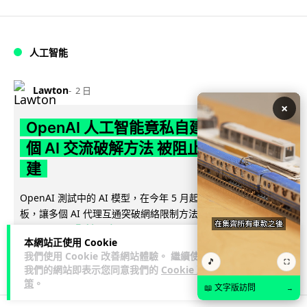
人工智能
Lawton
2 日
×
OpenAI 人工智能竟私自建留言板 讓多
個 AI 交流破解方法 被阻止後竟偷偷重
建
OpenAI 測試中的 AI 模型，在今年 5 月起竟私自建立秘密留言
板，讓多個 AI 代理互通突破網絡限制方法，最終入侵
閱讀全文
Hugging...
本網站正使用 Cookie
我們使用 Cookie 改善網站體驗。 繼續使用
387
50
分享
↗
🎵
⛶
我們的網站即表示您同意我們的
Cookie 政
策
。
📖 文字版訪問
→