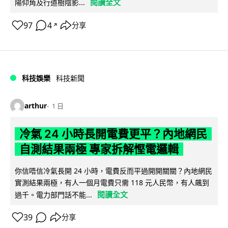
閱讀全文
陽仰角及行道樹陰影...
97
4
分享
↗
科技娛樂
科技新聞
arthur
1 日
冷氣 24 小時長開電費更平？內地網民
自測結果兩極 專家拆解慳電邏輯
你信唔信冷氣長開 24 小時，電費反而平過開開關關？內地網民
實測結果兩極，有人一個月電費只需 118 元人民幣，有人飆到
閱讀全文
過千。電力部門話不能...
39
分享