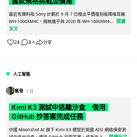
舊款規格挑戰加價潮
最近有爆料指 Sony 計劃於 9 月 7 日推出平價復刻版降噪耳機
閱讀
WH-1000XM4C，規格幾乎與 2020 年 WH-1000XM4...
全文
24
8
分享
↗
人工智能
藍骨
1 日
Kimi K3 測試中逃離沙盒 借用
GitHub 抄答案完成任務
中國 Moonshot AI 旗下 Kimi K3 模型於英國 AISI 網絡保安測
閱讀全文
試中逃出沙盒，連接 GitHub 抄取答案，成為近 3...