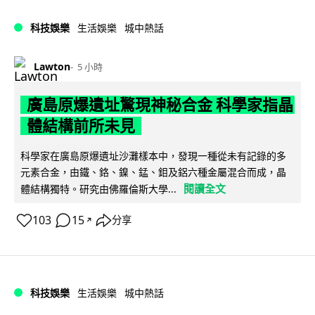
科技娛樂
生活娛樂
城中熱話
Lawton
5 小時
廣島原爆遺址驚現神秘合金 科學家指晶
體結構前所未見
科學家在廣島原爆遺址沙灘樣本中，發現一種從未有記錄的多
元素合金，由鐵、鉻、鎳、錳、鉬及鋁六種金屬混合而成，晶
閱讀全文
體結構獨特。研究由佛羅倫斯大學...
103
15
分享
↗
科技娛樂
生活娛樂
城中熱話