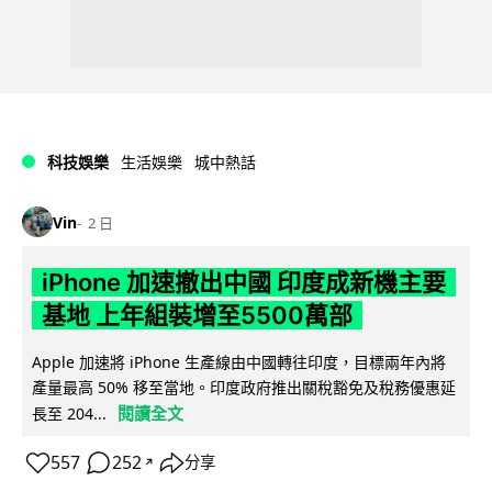
科技娛樂
生活娛樂
城中熱話
Vin
2 日
iPhone 加速撤出中國 印度成新機主要
基地 上年組裝增至5500萬部
Apple 加速將 iPhone 生產線由中國轉往印度，目標兩年內將
產量最高 50% 移至當地。印度政府推出關稅豁免及稅務優惠延
閱讀全文
長至 204...
557
252
分享
↗