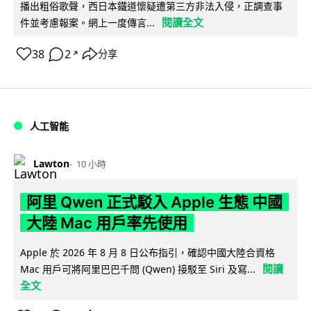
播出粗俗歌聲，西日本鐵道懷疑遭第三方非法入侵，正調查事
閱讀全文
件並考慮報案。網上一度傳言...
38
2
分享
↗
人工智能
Lawton
10 小時
阿里 Qwen 正式駁入 Apple 生態 中國
大陸 Mac 用戶率先使用
Apple 於 2026 年 8 月 8 日公布指引，確認中國大陸合資格
閱讀
Mac 用戶可將阿里巴巴千問 (Qwen) 接駁至 Siri 及寫...
全文