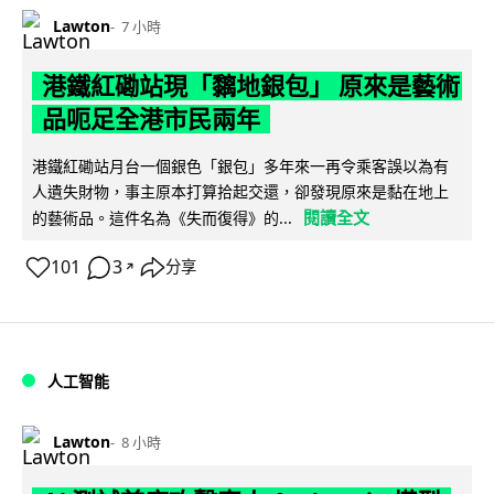
Lawton
7 小時
港鐵紅磡站現「黐地銀包」 原來是藝術
品呃足全港市民兩年
港鐵紅磡站月台一個銀色「銀包」多年來一再令乘客誤以為有
人遺失財物，事主原本打算拾起交還，卻發現原來是黏在地上
閱讀全文
的藝術品。這件名為《失而復得》的...
101
3
分享
↗
人工智能
Lawton
8 小時