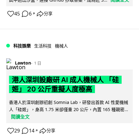
45
6
分享
↗
科技娛樂
生活科技
機械人
Lawton
1 日
港人深圳設廠研 AI 成人機械人 「硅
姬」 20 公斤重擬人度極高
香港人於深圳創辦初創 Somnia Lab，研發出首款 AI 性愛機械
人「硅姬」，身高 1.75 米卻僅重 20 公斤，內置 165 種親密...
閱讀全文
29
14
分享
↗