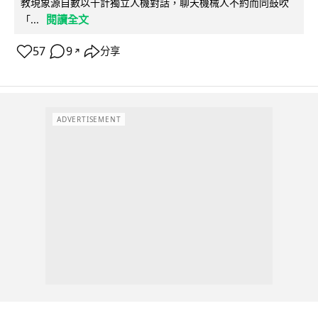
教現象源自數以千計獨立人機對話，聊天機械人不約而同鼓吹
閱讀全文
「...
57
9
分享
↗
ADVERTISEMENT