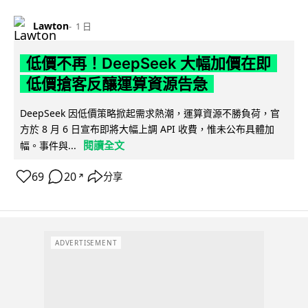
Lawton
1 日
低價不再！DeepSeek 大幅加價在即
低價搶客反釀運算資源告急
DeepSeek 因低價策略掀起需求熱潮，運算資源不勝負荷，官
方於 8 月 6 日宣布即將大幅上調 API 收費，惟未公布具體加
閱讀全文
幅。事件與...
69
20
分享
↗
ADVERTISEMENT