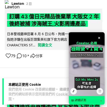
Lawton
2 日
訂購 43 億日元精品後棄單 大阪女 2 年
後終被捕 涉海賊王,火影周邊產品
日本警視廳神田署 8 月 6 日公布，拘捕一名 32 歲大阪女子，
×
指她涉嫌在出版巨頭集英社旗下官方網店「JUMP
閱讀全文
CHARACTERS ST...
79
10
分享
↗
商業科技
資訊保安
本網站正使用 Cookie
我們使用 Cookie 改善網站體驗。 繼續使用
🎵
⛶
Vin
2 日
我們的網站即表示您同意我們的
Cookie 政
策
。
📖 詳細評測
→
智博通路由器爆後門 官方緊急下架止血