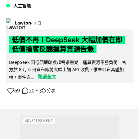
人工智能
Lawton
1 日
低價不再！DeepSeek 大幅加價在即
低價搶客反釀運算資源告急
DeepSeek 因低價策略掀起需求熱潮，運算資源不勝負荷，官
方於 8 月 6 日宣布即將大幅上調 API 收費，惟未公布具體加
閱讀全文
幅。事件與...
69
20
分享
↗
ADVERTISEMENT