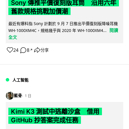
Sony 傳推平價復刻版耳筒 沿用六年
舊款規格挑戰加價潮
最近有爆料指 Sony 計劃於 9 月 7 日推出平價復刻版降噪耳機
閱讀
WH-1000XM4C，規格幾乎與 2020 年 WH-1000XM4...
全文
24
8
分享
↗
人工智能
藍骨
1 日
Kimi K3 測試中逃離沙盒 借用
GitHub 抄答案完成任務