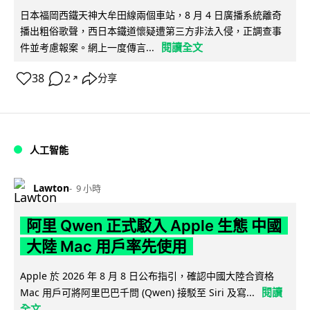
日本福岡西鐵天神大牟田線兩個車站，8 月 4 日廣播系統離奇
播出粗俗歌聲，西日本鐵道懷疑遭第三方非法入侵，正調查事
閱讀全文
件並考慮報案。網上一度傳言...
38
2
分享
↗
人工智能
Lawton
9 小時
阿里 Qwen 正式駁入 Apple 生態 中國
大陸 Mac 用戶率先使用
Apple 於 2026 年 8 月 8 日公布指引，確認中國大陸合資格
閱讀
Mac 用戶可將阿里巴巴千問 (Qwen) 接駁至 Siri 及寫...
全文