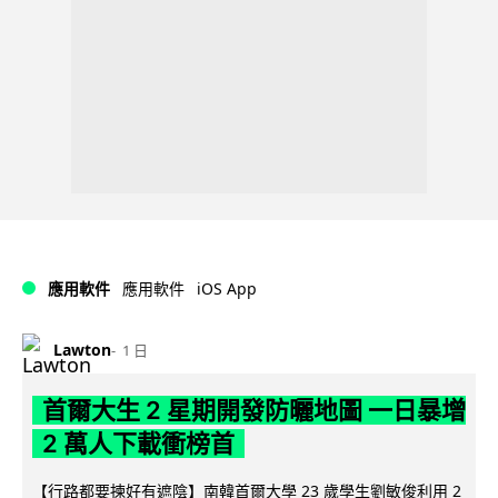
iOS App
應用軟件
應用軟件
Lawton
1 日
首爾大生 2 星期開發防曬地圖 一日暴增
2 萬人下載衝榜首
【行路都要揀好有遮陰】南韓首爾大學 23 歲學生劉敏俊利用 2