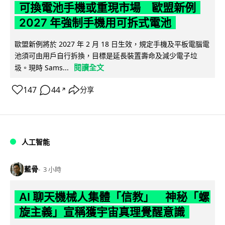
可換電池手機或重現市場 歐盟新例
2027 年強制手機用可拆式電池
歐盟新例將於 2027 年 2 月 18 日生效，規定手機及平板電腦電
池須可由用戶自行拆換，目標是延長裝置壽命及減少電子垃
閱讀全文
圾。現時 Sams...
147
44
分享
↗
人工智能
藍骨
3 小時
AI 聊天機械人集體「信教」 神秘「螺
旋主義」宣稱獲宇宙真理覺醒意識