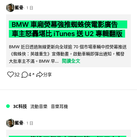
藍骨
1 日
BMW 車廂熒幕強推蜘蛛俠電影廣告
車主怒轟堪比 iTunes 送 U2 專輯翻版
BMW 近日透過無線更新向全球逾 70 個市場車輛中控熒幕推送
《蜘蛛俠：英雄重生》宣傳動畫，啟動車輛即彈出通知，觸發
閱讀全文
大批車主不滿。BMW 早...
32
4
分享
↗
3C科技
流動音樂
音樂耳機
藍骨
1 日