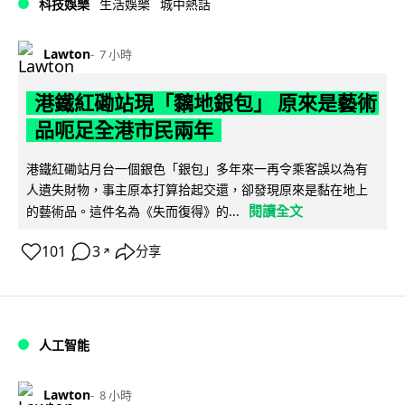
科技娛樂
生活娛樂
城中熱話
Lawton
7 小時
港鐵紅磡站現「黐地銀包」 原來是藝術
品呃足全港市民兩年
港鐵紅磡站月台一個銀色「銀包」多年來一再令乘客誤以為有
人遺失財物，事主原本打算拾起交還，卻發現原來是黏在地上
閱讀全文
的藝術品。這件名為《失而復得》的...
101
3
分享
↗
人工智能
Lawton
8 小時