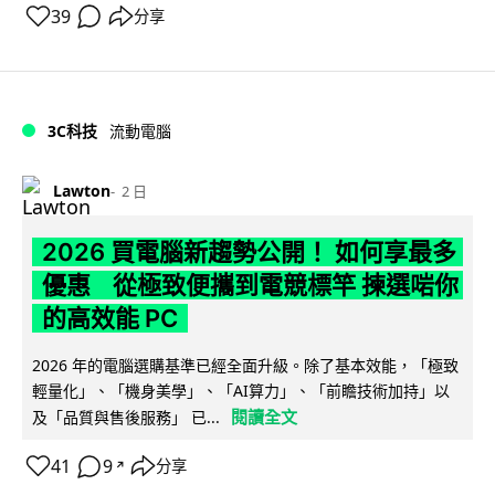
39
分享
3C科技
流動電腦
Lawton
2 日
2026 買電腦新趨勢公開！ 如何享最多
優惠 從極致便攜到電競標竿 揀選啱你
的高效能 PC
2026 年的電腦選購基準已經全面升級。除了基本效能，「極致
輕量化」、「機身美學」、「AI算力」、「前瞻技術加持」以
閱讀全文
及「品質與售後服務」 已...
41
9
分享
↗