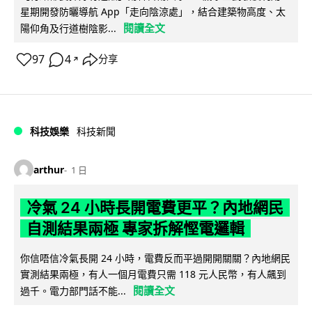
星期開發防曬導航 App「走向陰涼處」，結合建築物高度、太
閱讀全文
陽仰角及行道樹陰影...
97
4
分享
↗
科技娛樂
科技新聞
arthur
1 日
冷氣 24 小時長開電費更平？內地網民
自測結果兩極 專家拆解慳電邏輯
你信唔信冷氣長開 24 小時，電費反而平過開開關關？內地網民
實測結果兩極，有人一個月電費只需 118 元人民幣，有人飆到
閱讀全文
過千。電力部門話不能...