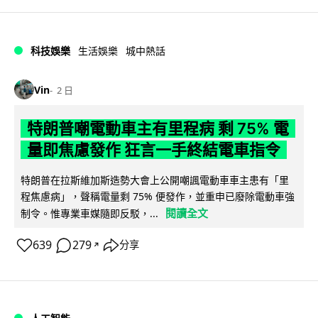
科技娛樂
生活娛樂
城中熱話
Vin
2 日
特朗普嘲電動車主有里程病 剩 75% 電
量即焦慮發作 狂言一手終結電車指令
特朗普在拉斯維加斯造勢大會上公開嘲諷電動車車主患有「里
程焦慮病」，聲稱電量剩 75% 便發作，並重申已廢除電動車強
閱讀全文
制令。惟專業車媒隨即反駁，...
639
279
分享
↗