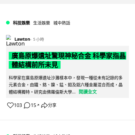
科技娛樂
生活娛樂
城中熱話
Lawton
5 小時
廣島原爆遺址驚現神秘合金 科學家指晶
體結構前所未見
科學家在廣島原爆遺址沙灘樣本中，發現一種從未有記錄的多
元素合金，由鐵、鉻、鎳、錳、鉬及鋁六種金屬混合而成，晶
閱讀全文
體結構獨特。研究由佛羅倫斯大學...
103
15
分享
↗