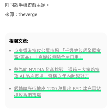
附同款手機遊戲主題。
來源：theverge
相關文章:
京東香港搶攻公屋市場 「千幾蚊包哂全屋家
電/家品」「百幾蚊包哂全屋日用」
華為向 NVIDIA 發起挑戰 憑藉三大策略搶
攻 AI 晶片市場 聲稱 3 年內超越對方
觀塘曉光街地皮 1200 萬批出 BYD 建充電站
搶攻香港市場