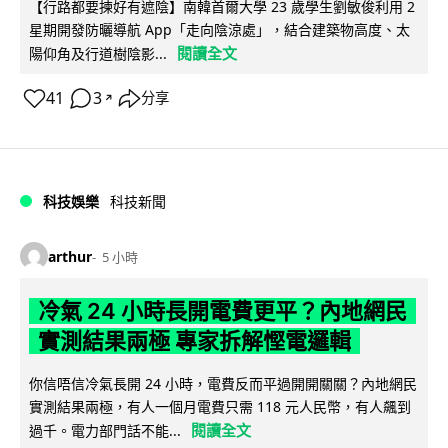
【行路都要揀好有遮陰】南韓首爾大學 23 歲學生劉敏俊利用 2
星期開發防曬導航 App「走向陰涼處」，結合建築物高度、太
閱讀全文
陽仰角及行道樹陰影...
41
3
分享
↗
科技娛樂
科技新聞
arthur
5 小時
冷氣 24 小時長開電費更平？內地網民
實測結果兩極 專家拆解慳電邏輯
你信唔信冷氣長開 24 小時，電費反而平過開開關關？內地網民
實測結果兩極，有人一個月電費只需 118 元人民幣，有人飆到
閱讀全文
過千。電力部門話不能...