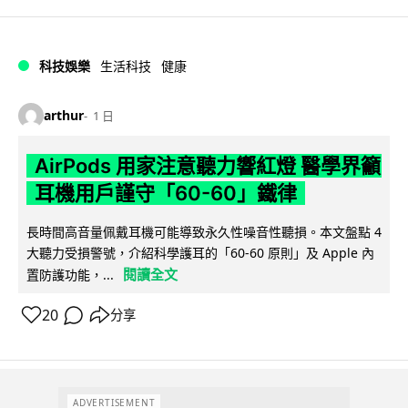
科技娛樂
生活科技
健康
arthur
1 日
AirPods 用家注意聽力響紅燈 醫學界籲
耳機用戶謹守「60-60」鐵律
長時間高音量佩戴耳機可能導致永久性噪音性聽損。本文盤點 4
大聽力受損警號，介紹科學護耳的「60-60 原則」及 Apple 內
閱讀全文
置防護功能，...
20
分享
ADVERTISEMENT