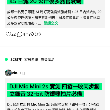
45 日減 20 公斤後多器官衰竭
成都一名男子跟隨 AI 制訂高強度減脂計劃，45 日內減去約 20
公斤後昏迷送院。醫生診斷他患上尿源性膿毒症、膿毒性休克
閱讀全文
及多器官功能障礙。...
22
4
分享
↗
3C科技
家居無線
影音產品
Vin
1 日
DJI Mic Mini 2s 實測 四發一收同步獨
立錄音 32-bit 防爆咪拍片必備
DJI 最新推出的 Mic Mini 2s 無線咪支援「四發一收」分軌錄
音，並首度下放 32-bit Float 浮點內錄功能。本文經實測其...