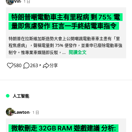
Vin
1 日
特朗普嘲電動車主有里程病 剩 75% 電
量即焦慮發作 狂言一手終結電車指令
特朗普在拉斯維加斯造勢大會上公開嘲諷電動車車主患有「里
程焦慮病」，聲稱電量剩 75% 便發作，並重申已廢除電動車強
閱讀全文
制令。惟專業車媒隨即反駁，...
580
263
分享
↗
人工智能
Lawton
1 日
微軟刪走 32GB RAM 遊戲建議 分析: