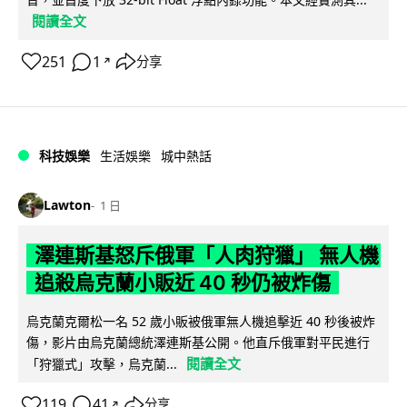
閱讀全文
251
1
分享
↗
科技娛樂
生活娛樂
城中熱話
Lawton
1 日
澤連斯基怒斥俄軍「人肉狩獵」 無人機
追殺烏克蘭小販近 40 秒仍被炸傷
烏克蘭克爾松一名 52 歲小販被俄軍無人機追擊近 40 秒後被炸
傷，影片由烏克蘭總統澤連斯基公開。他直斥俄軍對平民進行
閱讀全文
「狩獵式」攻擊，烏克蘭...
119
41
分享
↗