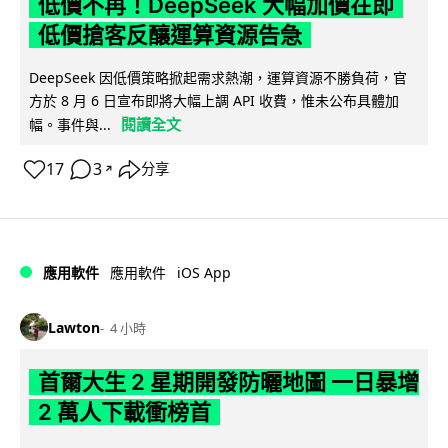
低價不再！DeepSeek 大幅加價在即
低價搶客反釀運算資源告急
DeepSeek 因低價策略掀起需求熱潮，運算資源不勝負荷，官
方於 8 月 6 日宣布即將大幅上調 API 收費，惟未公布具體加
閱讀全文
幅。事件與...
17
3
分享
↗
iOS App
應用軟件
應用軟件
Lawton
4 小時
首爾大生 2 星期開發防曬地圖 一日暴增
2 萬人下載衝榜首