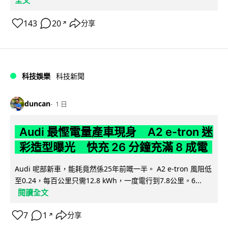
全文
143
20
分享
↗
科技娛樂
科技新聞
duncan
1 日
Audi 最慳電量產車現身 A2 e-tron 迷
彩造型曝光 快充 26 分鐘充滿 8 成電
Audi 呢部新車，能耗竟然係25年前嘅一半。 A2 e-tron 風阻低
至0.24，每百公里只需12.8 kWh，一度電行到7.8公里。6...
閱讀全文
7
1
分享
↗