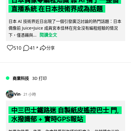
直播系統 在日本技術界成為話題
日本 AI 技術界近日出現了一個引發廣泛討論的熱門話題：日本
偶像前 Juice=Juice 成員宮本佳林在完全沒有編程經驗的情況
閱讀全文
下，僅憑藉與...
510
41
分享
↗
商業科技
3D 打印
Vin
21 小時
中三巴士鐵路迷 自製紙皮遙控巴士 門,
水撥識郁 + 實時GPS報站