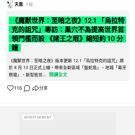
天恩
1 日
《魔獸世界：至暗之夜》12.1 「烏拉特
克的詛咒」專訪：巢穴不為提高世界首
領門檻而設 《諸王之眠》縮短約 10 分
鐘
《魔獸世界：至暗之夜》版本更新 12.1「烏拉特克的詛咒」將
於 8 月 13 日正式上線，帶來全新區域「盤蛇島」、地城「毒牙
閱讀全文
祭壇」、新型態世...
116
分享
ADVERTISEMENT