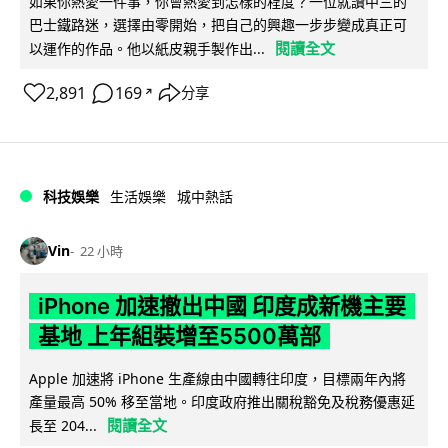
如果你熱愛一件事，你會熱愛到怎樣的程度？一位就讀中三的
巴士鐵路迷，選擇由零開始，把自己的興趣一步步變成真正可
閱讀全文
以運作的作品。他以紙皮親手製作出...
2,891
169
分享
↗
科技娛樂
生活娛樂
城中熱話
Vin
22 小時
iPhone 加速撤出中國 印度成新機主要
基地 上年組裝增至5500萬部
Apple 加速將 iPhone 生產線由中國轉往印度，目標兩年內將
產量最高 50% 移至當地。印度政府推出關稅豁免及稅務優惠延
閱讀全文
長至 204...