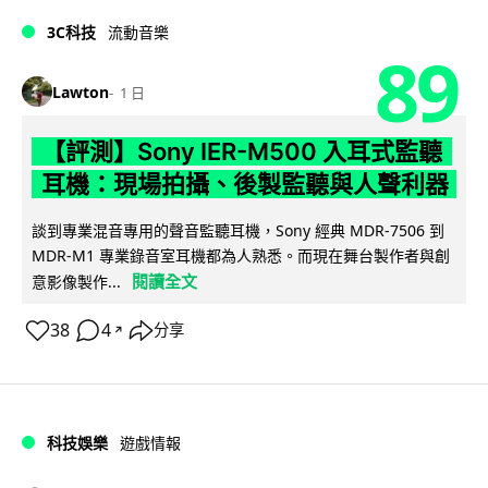
3C科技
流動音樂
89
Lawton
1 日
【評測】Sony IER-M500 入耳式監聽
耳機：現場拍攝、後製監聽與人聲利器
談到專業混音專用的聲音監聽耳機，Sony 經典 MDR-7506 到
MDR-M1 專業錄音室耳機都為人熟悉。而現在舞台製作者與創
閱讀全文
意影像製作...
38
4
分享
↗
科技娛樂
遊戲情報