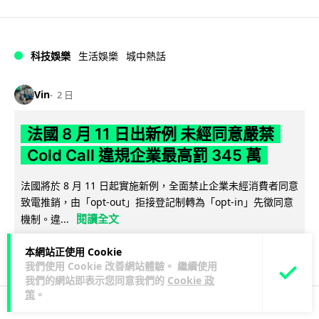
科技娛樂
生活娛樂
城中熱話
Vin
2 日
法國 8 月 11 日出新例 未經同意嚴禁
Cold Call 違規企業最高罰 345 萬
法國將於 8 月 11 日起實施新例，全面禁止企業未經消費者同意
致電推銷，由「opt-out」拒接登記制轉為「opt-in」先徵同意
閱讀全文
機制。違...
362
27
分享
本網站正使用 Cookie
↗
我們使用 Cookie 改善網站體驗。 繼續使用
我們的網站即表示您同意我們的
Cookie 政
策
。