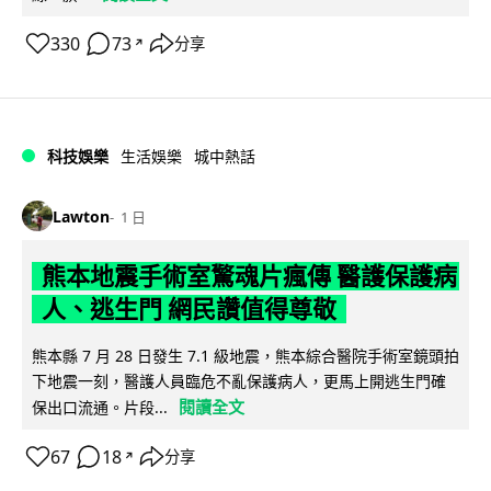
330
73
分享
↗
科技娛樂
生活娛樂
城中熱話
Lawton
1 日
熊本地震手術室驚魂片瘋傳 醫護保護病
人、逃生門 網民讚值得尊敬
熊本縣 7 月 28 日發生 7.1 級地震，熊本綜合醫院手術室鏡頭拍
下地震一刻，醫護人員臨危不亂保護病人，更馬上開逃生門確
閱讀全文
保出口流通。片段...
67
18
分享
↗