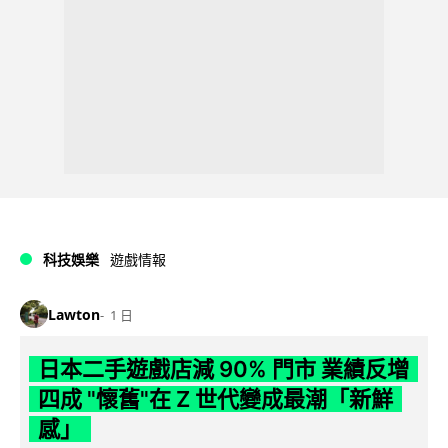
科技娛樂
遊戲情報
Lawton
1 日
日本二手遊戲店減 90% 門市 業績反增
四成 "懷舊"在 Z 世代變成最潮「新鮮
感」