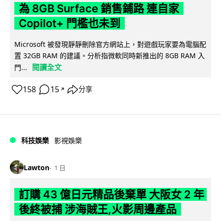
為 8GB Surface 銷售鋪路 連自家
Copilot+ 門檻也未到
Microsoft 被發現靜靜刪除官方網站上，對遊戲玩家要為電腦配
置 32GB RAM 的建議。分析指微軟同時新推出的 8GB RAM 入
閱讀全文
門...
158
15
分享
↗
科技娛樂
影視娛樂
Lawton
1 日
訂購 43 億日元精品後棄單 大阪女 2 年
後終被捕 涉海賊王,火影周邊產品