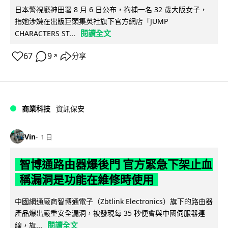
日本警視廳神田署 8 月 6 日公布，拘捕一名 32 歲大阪女子，
指她涉嫌在出版巨頭集英社旗下官方網店「JUMP
閱讀全文
CHARACTERS ST...
67
9
分享
↗
商業科技
資訊保安
Vin
1 日
智博通路由器爆後門 官方緊急下架止血
稱漏洞是功能在維修時使用
中國網通廠商智博通電子（Zbtlink Electronics）旗下的路由器
產品爆出嚴重安全漏洞，被發現每 35 秒便會與中國伺服器連
閱讀全文
線，旗...