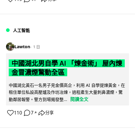
人工智能
Lawton
1 日
中國湖北男自學 AI 「煉金術」 屋內煉
金冒濃煙驚動全區
中國湖北黃石一名男子見金價高企，利用 AI 自學提煉黃金，在
租住單位私設高壓爐及作坊冶煉，過程產生大量刺鼻濃煙，驚
閱讀全文
動鄰居報警。警方到場揭發整...
110
7
分享
↗