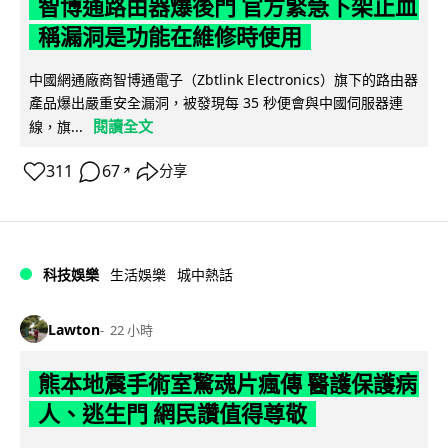
智博通路由器爆後門 官方緊急下架止血
稱漏洞是功能在維修時使用
中國網通廠商智博通電子（Zbtlink Electronics）旗下的路由器
產品爆出嚴重安全漏洞，被發現每 35 秒便會與中國伺服器連
閱讀全文
線，旗...
311
67
分享
↗
科技娛樂
生活娛樂
城中熱話
Lawton
22 小時
熊本地震手術室驚魂片瘋傳 醫護保護病
人、逃生門 網民讚值得尊敬