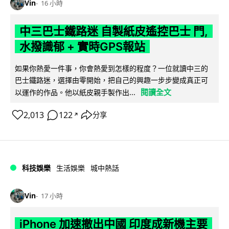
Vin
16 小時
中三巴士鐵路迷 自製紙皮遙控巴士 門,
水撥識郁 + 實時GPS報站
如果你熱愛一件事，你會熱愛到怎樣的程度？一位就讀中三的
巴士鐵路迷，選擇由零開始，把自己的興趣一步步變成真正可
閱讀全文
以運作的作品。他以紙皮親手製作出...
2,013
122
分享
↗
科技娛樂
生活娛樂
城中熱話
Vin
17 小時
iPhone 加速撤出中國 印度成新機主要