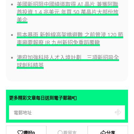
美國新招阻中國繞道取得 AI 晶片 兼獲阿聯
酋投資 1.4 兆美元 年買 50 萬晶片大部份放
美企
熊本暴雨 新幹線高架橋避難 之前曾浸 120 節
車廂要報廢 JR 九州新招免重蹈覆轍
港府加強科技人才入境計劃 三項新招吸全
球創科精英
📮
更多精彩文章每日送到電子郵箱
讚好
0
看留言
分享