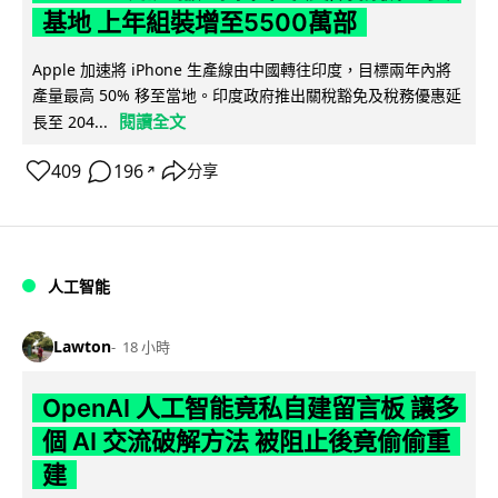
基地 上年組裝增至5500萬部
Apple 加速將 iPhone 生產線由中國轉往印度，目標兩年內將
產量最高 50% 移至當地。印度政府推出關稅豁免及稅務優惠延
閱讀全文
長至 204...
409
196
分享
↗
人工智能
Lawton
18 小時
OpenAI 人工智能竟私自建留言板 讓多
個 AI 交流破解方法 被阻止後竟偷偷重
建