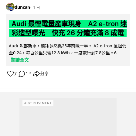
duncan
1 日
Audi 最慳電量產車現身 A2 e-tron 迷
彩造型曝光 快充 26 分鐘充滿 8 成電
Audi 呢部新車，能耗竟然係25年前嘅一半。 A2 e-tron 風阻低
至0.24，每百公里只需12.8 kWh，一度電行到7.8公里。6...
閱讀全文
7
1
分享
↗
ADVERTISEMENT