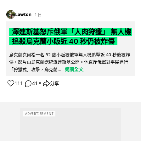
Lawton
1 日
澤連斯基怒斥俄軍「人肉狩獵」 無人機
追殺烏克蘭小販近 40 秒仍被炸傷
烏克蘭克爾松一名 52 歲小販被俄軍無人機追擊近 40 秒後被炸
傷，影片由烏克蘭總統澤連斯基公開。他直斥俄軍對平民進行
閱讀全文
「狩獵式」攻擊，烏克蘭...
111
41
分享
↗
ADVERTISEMENT