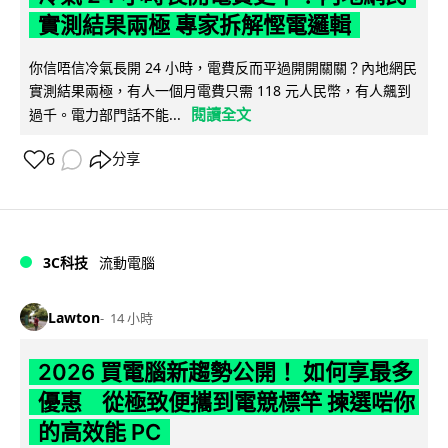
實測結果兩極 專家拆解慳電邏輯
你信唔信冷氣長開 24 小時，電費反而平過開開關關？內地網民
實測結果兩極，有人一個月電費只需 118 元人民幣，有人飆到
閱讀全文
過千。電力部門話不能...
6
分享
3C科技
流動電腦
Lawton
14 小時
2026 買電腦新趨勢公開！ 如何享最多
優惠 從極致便攜到電競標竿 揀選啱你
的高效能 PC