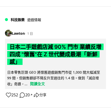
科技娛樂
遊戲情報
Lawton
1 日
日本二手遊戲店減 90% 門市 業績反增
四成 "懷舊"在 Z 世代變成最潮「新鮮
感」
日本零售巨頭 GEO 將懷舊遊戲銷售門市從 1,000 間大幅減至
99 間，但銷售額卻不降反升至過往的 1.4 倍。做到「減店增
閱讀全文
收」奇蹟，...
252
20
分享
↗