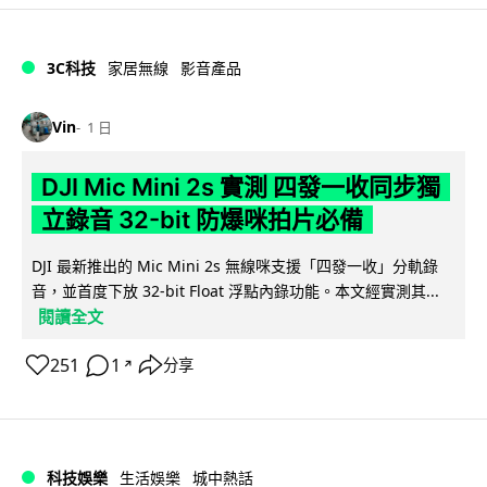
3C科技
家居無線
影音產品
Vin
1 日
DJI Mic Mini 2s 實測 四發一收同步獨
立錄音 32-bit 防爆咪拍片必備
DJI 最新推出的 Mic Mini 2s 無線咪支援「四發一收」分軌錄
音，並首度下放 32-bit Float 浮點內錄功能。本文經實測其...
閱讀全文
251
1
分享
↗
科技娛樂
生活娛樂
城中熱話