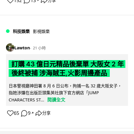
152
13
分享
↗
科技娛樂
影視娛樂
Lawton
21 小時
訂購 43 億日元精品後棄單 大阪女 2 年
後終被捕 涉海賊王,火影周邊產品
日本警視廳神田署 8 月 6 日公布，拘捕一名 32 歲大阪女子，
指她涉嫌在出版巨頭集英社旗下官方網店「JUMP
閱讀全文
CHARACTERS ST...
65
9
分享
↗