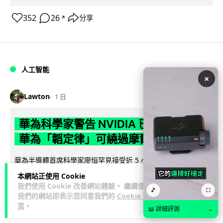
352
26
分享
↗
人工智能
×
Lawton
1 日
華為科學家警告 NVIDIA 已近物理極限
華為「韜定律」可繞過摩爾定律瓶頸
華為半導體首席科學家廖恒罕見接受近 5 小時專訪，警告
NVIDIA 等西方晶片巨頭正逼近物理極限，傳統製程升級已失經
本網站正使用 Cookie
閱讀全文
濟效益。他同時介紹華為...
我們使用 Cookie 改善網站體驗。 繼續使用
🎵
⛶
我們的網站即表示您同意我們的
Cookie 政
1,584
600
分享
策
。
↗
📖 詳細評測
→