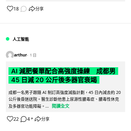
18
分享
人工智能
arthur
1 日
AI 減肥餐單配合高強度操練 成都男
45 日減 20 公斤後多器官衰竭
成都一名男子跟隨 AI 制訂高強度減脂計劃，45 日內減去約 20
公斤後昏迷送院。醫生診斷他患上尿源性膿毒症、膿毒性休克
閱讀全文
及多器官功能障礙。...
22
4
分享
↗