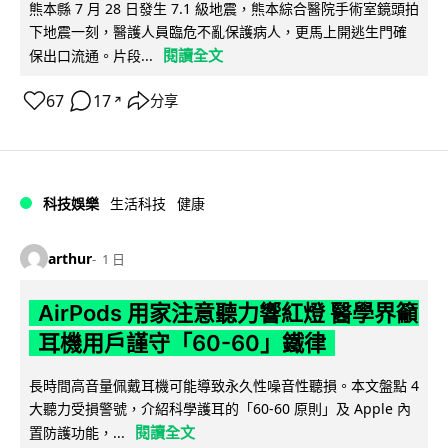
熊本縣 7 月 28 日發生 7.1 級地震，熊本綜合醫院手術室鏡頭拍
下地震一刻，醫護人員臨危不亂保護病人，更馬上開逃生門確
閱讀全文
保出口流通。片段...
67
17
分享
↗
科技娛樂
生活科技
健康
arthur
1 日
AirPods 用家注意聽力響紅燈 醫學界籲
耳機用戶謹守「60-60」鐵律
長時間高音量佩戴耳機可能導致永久性噪音性聽損。本文盤點 4
大聽力受損警號，介紹科學護耳的「60-60 原則」及 Apple 內
閱讀全文
置防護功能，...