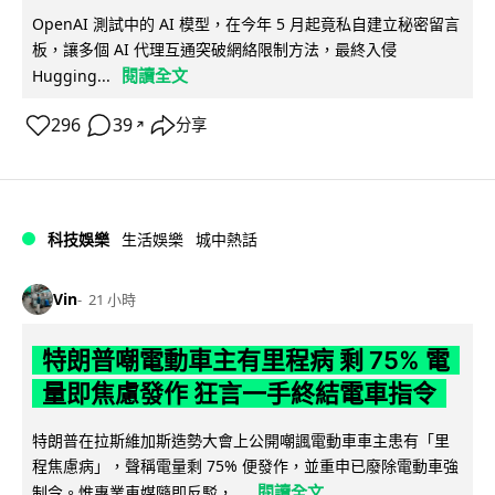
OpenAI 測試中的 AI 模型，在今年 5 月起竟私自建立秘密留言
板，讓多個 AI 代理互通突破網絡限制方法，最終入侵
閱讀全文
Hugging...
296
39
分享
↗
科技娛樂
生活娛樂
城中熱話
Vin
21 小時
特朗普嘲電動車主有里程病 剩 75% 電
量即焦慮發作 狂言一手終結電車指令
特朗普在拉斯維加斯造勢大會上公開嘲諷電動車車主患有「里
程焦慮病」，聲稱電量剩 75% 便發作，並重申已廢除電動車強
閱讀全文
制令。惟專業車媒隨即反駁，...