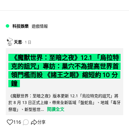
科技娛樂
遊戲情報
天恩
1 日
《魔獸世界：至暗之夜》12.1 「烏拉特
克的詛咒」專訪：巢穴不為提高世界首
領門檻而設 《諸王之眠》縮短約 10 分
鐘
《魔獸世界：至暗之夜》版本更新 12.1「烏拉特克的詛咒」將
於 8 月 13 日正式上線，帶來全新區域「盤蛇島」、地城「毒牙
閱讀全文
祭壇」、新型態世...
116
分享