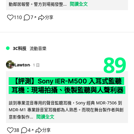
閱讀全文
動鄰居報警。警方到場揭發整...
110
7
分享
↗
3C科技
流動音樂
89
Lawton
1 日
【評測】Sony IER-M500 入耳式監聽
耳機：現場拍攝、後製監聽與人聲利器
談到專業混音專用的聲音監聽耳機，Sony 經典 MDR-7506 到
MDR-M1 專業錄音室耳機都為人熟悉。而現在舞台製作者與創
閱讀全文
意影像製作...
38
4
分享
↗