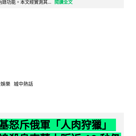
 浮點內錄功能。本文經實測其...
閱讀全文
活娛樂
城中熱話
基怒斥俄軍「人肉狩獵」