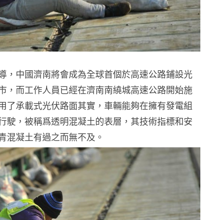
導，中國濟南將會成為全球首個於高速公路鋪設光
市，而工作人員已經在濟南南繞城高速公路開始施
用了承載式光伏路面其實，車輛能夠在擁有發電組
行駛，被稱爲透明混凝土的表層，其技術指標和安
青混凝土有過之而無不及。