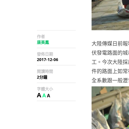
作者
唐美鳳
大陸傳媒日前報
伏發電路面的城
發佈日期
2017-12-06
工。今次大陸採
件的路面上如常
閱讀時間
2分鐘
全系數跟一般瀝
字體大小
A
A
A