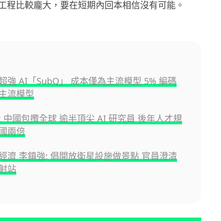
工程比較龐大，要在短期內回本相信沒有可能。
強 AI「SubQ」 成本僅為主流模型 5% 編碼
主流模型
 中國包攬全球 逾半頂尖 AI 研究員 後年人才規
國兩倍
經濟 李鎮強: 倡開放衛星設施做景點 官員澄清
射站