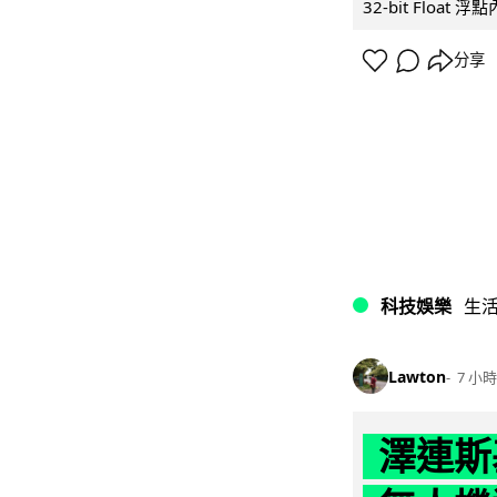
32-bit Float
分享
科技娛樂
生
Lawton
7 小時
澤連斯