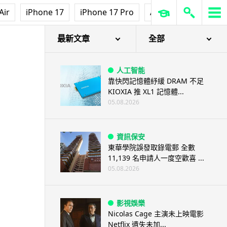
Air
iPhone 17
iPhone 17 Pro
AirPods Pro 3
Ap
最新文章
全部
人工智能
靠快閃記憶體紓緩 DRAM 不足
KIOXIA 推 XL1 記憶體...
05.08.2026
資訊保安
東華學院誤發取錄電郵 全數
11,139 名申請人一度空歡喜 ...
05.08.2026
影視娛樂
Nicolas Cage 主演未上映電影
Netflix 遺失未加...