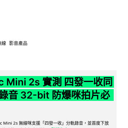
無線
影音產品
ic Mini 2s 實測 四發一收同
音 32-bit 防爆咪拍片必
Mic Mini 2s 無線咪支援「四發一收」分軌錄音，並首度下放