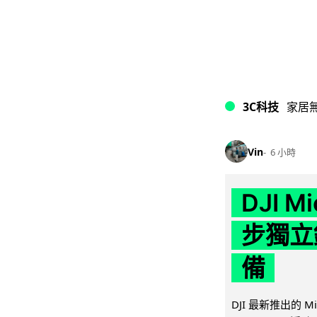
3C科技
家居
Vin
6 小時
DJI M
步獨立錄
備
DJI 最新推出的 