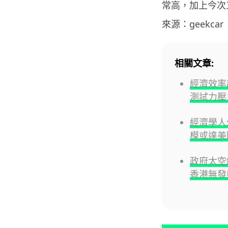
常高，加上今次
來源：geekcar
相關文章:
經濟效率超
測試力壓
經濟學人:
模或達美
政府太空
香港無發