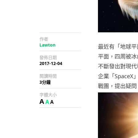
作者
Lawton
最近有「地球平
平面，四周被冰山
發佈日期
2017-12-04
不斷發出對現代
企業「Space
閱讀時間
3分鐘
戰團，提出疑問
字體大小
A
A
A