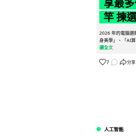
享最多
竿 揀
2026 年的電
身美學」、「AI算
讀全文
7
分享
人工智能