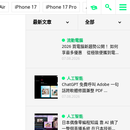
Air
iPhone 17
iPhone 17 Pro
AirPods Pro 3
Ap
最新文章
全部
流動電腦
2026 買電腦新趨勢公開！ 如何
享最多優惠 從極致便攜到電...
07.08.2026
人工智能
ChatGPT 免費呼叫 Adobe 一句
話跨軟體修圖兼整 PDF ...
07.08.2026
人工智能
日本偶像零編程知識 靠 AI 搞了
一整個直播系統 在日本技術...